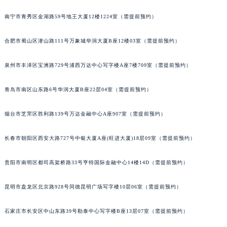
安徽省铜陵市铜官区石城大道伯爵售后服务中心（需提前预约）
南宁市青秀区金湖路59号地王大厦12楼1224室（需提前预约）
安徽省芜湖市镜湖区中山路步行街伯爵售后服务中心（需提前预约）
安徽省宣城市宣州区叠嶂西路伯爵售后服务中心（需提前预约）
合肥市蜀山区潜山路111号万象城华润大厦B座12楼03室（需提前预约）
福建省龙岩市新罗区九一南路伯爵售后服务中心（需提前预约）
泉州市丰泽区宝洲路729号浦西万达中心写字楼A座7楼709室（需提前预约）
福建省南平市建阳区人民西路伯爵售后服务中心（需提前预约）
福建省宁德市蕉城区天湖东路伯爵售后服务中心（需提前预约）
青岛市南区山东路6号华润大厦B座22层04室（需提前预约）
福建省莆田市城厢区霞林街道荔华东大道伯爵售后服务中心（需提前预约）
福建省三明市三元区东乾二路伯爵售后服务中心（需提前预约）
烟台市芝罘区胜利路139号万达金融中心A座907室（需提前预约）
福建省漳州市龙文区步港路伯爵售后服务中心（需提前预约）
江苏省常州市新北区龙锦路1590号现代传媒中心5号楼10层1008室伯爵售后服务中心（需提前预约）
长春市朝阳区西安大路727号中银大厦A座(旺进大厦)18层09室（需提前预约）
江苏省淮安市清江浦区淮海北路伯爵售后服务中心（需提前预约）
贵阳市南明区都司高架桥路33号亨特国际金融中心14楼14D（需提前预约）
江苏省连云港市海州区通灌北路伯爵售后服务中心（需提前预约）
江苏省南京市秦淮区中山南路1号南京中心22层22-C1-C3室伯爵售后服务中心（需提前预约）
昆明市盘龙区北京路928号同德昆明广场写字楼10层06室（需提前预约）
江苏省宿迁市宿城区西湖路伯爵售后服务中心（需提前预约）
江苏省泰州市海陵区永定东路399号置地商务中心东塔（华润万象城）17层1706室伯爵售后服务中心（需提前预约）
石家庄市长安区中山东路39号勒泰中心写字楼B座13层07室（需提前预约）
江苏省徐州市鼓楼区淮海东路29号苏宁广场IFC国际金融中心35层3508室伯爵售后服务中心（需提前预约）