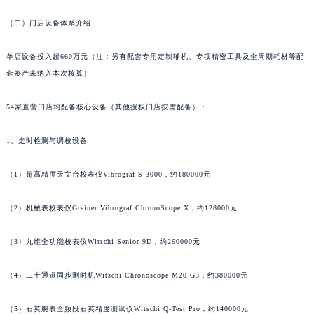
浙江省丽水市莲都区解放街伯爵售后服务中心（需提前预约）
（二）门店设备体系介绍
浙江省宁波市江北区大闸南路500号来福士广场办公楼20层2009室伯爵售后服务中心（需提前预约）
浙江省衢州市柯城区上街伯爵售后服务中心（需提前预约）
单店设备投入超660万元（注：另有配套专用定制辅机、专项精密工具及全周期耗材等配
浙江省绍兴市越城区胜利东路379号世茂天际中心写字楼8层805室伯爵售后服务中心（需提前预约）
套资产未纳入本次核算）
浙江省舟山市定海区解放东路伯爵售后服务中心（需提前预约）
54家直营门店均配备核心设备（其他授权门店按需配备）：
澳门特别行政区大堂区议事亭前地（新马路）伯爵售后服务中心（需提前预约）
澳门特别行政区风顺堂区南湾大马路伯爵售后服务中心（需提前预约）
1、走时检测与调校设备
澳门特别行政区花地玛堂区关闸广场伯爵售后服务中心（需提前预约）
澳门特别行政区花王堂区大三巴商圈伯爵售后服务中心（需提前预约）
（1）超高精度天文台校表仪Vibrograf S-3000，约180000元
澳门特别行政区嘉模堂区官也街伯爵售后服务中心（需提前预约）
（2）机械表校表仪Greiner Vibrograf ChronoScope X，约128000元
澳门省路氹城市金光大道伯爵售后服务中心（需提前预约）
澳门特别行政区望德堂区塔石广场伯爵售后服务中心（需提前预约）
（3）九维全功能校表仪Witschi Senior 9D，约260000元
福建省福州市鼓楼区五四路128-1号恒力城写字楼15层03室伯爵售后服务中心（需提前预约）
福建省厦门市思明区湖滨东路95号万象城华润大厦B座11层1104室伯爵售后服务中心（需提前预约）
（4）二十通道同步测时机Witschi Chronoscope M20 G3，约380000元
广东省潮州市潮安区新风路与潮汕路交汇处伯爵售后服务中心（需提前预约）
广东省广州市天河区天河路230号万菱汇国际中心A塔7层704室伯爵售后服务中心（需提前预约）
（5）石英腕表全频段石英精度测试仪Witschi Q-Test Pro，约140000元