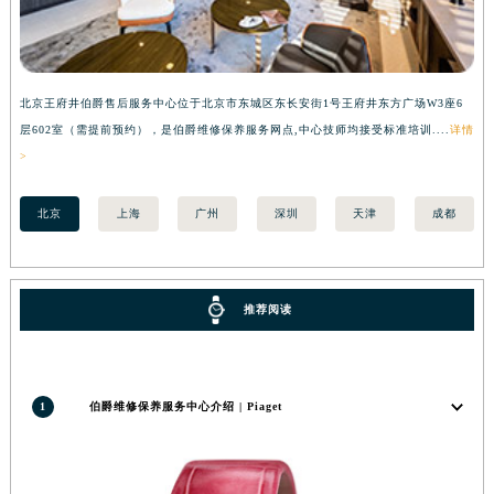
北京王府井伯爵售后服务中心位于北京市东城区东长安街1号王府井东方广场W3座6
上
层602室（需提前预约），是伯爵维修保养服务网点,中心技师均接受标准培训....
详情
预
>
北京
上海
广州
深圳
天津
成都
推荐阅读
1
伯爵维修保养服务中心介绍 | Piaget