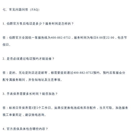
四川省宜宾市翠屏区长翠路伯爵售后服务中心（需提前预约）
七、常见问题问答（FAQ）
四川省资阳市雁江区滨江大道一段与和平南路伯爵售后服务中心（需提前预约）
四川省自贡市自流井区华商北路伯爵售后服务中心（需提前预约）
1. 伯爵官方售后电话是多少？服务时间是怎样的？
西藏自治区阿里地区噶尔县北京西路伯爵售后服务中心（需提前预约）
答：伯爵官方全国统一客服热线为400-882-0752，服务时间为每日8:00至22:00，包含节
西藏自治区昌都市卡若区昌都西路伯爵售后服务中心（需提前预约）
假日。
西藏自治区拉萨市城关区北京中路伯爵售后服务中心（需提前预约）
西藏自治区林芝市巴宜区广东路伯爵售后服务中心（需提前预约）
2. 是否必须通过电话预约才能送修？
西藏自治区那曲市色尼区浙江西路伯爵售后服务中心（需提前预约）
西藏自治区日喀则市桑珠孜区上海中路伯爵售后服务中心（需提前预约）
答：是的。无论是到店还是邮寄，都需要提前通过400-882-0752预约。预约后客服会分
西藏自治区山南市乃东区湖北大道伯爵售后服务中心（需提前预约）
配专属服务顾问，并告知地址及注意事项。
云南省保山市隆阳区正阳路伯爵售后服务中心（需提前预约）
3. 手表保养需要多长时间？能否加急？
云南省楚雄彝族自治州楚雄市鹿城南路伯爵售后服务中心（需提前预约）
云南省大理白族自治州大理市建设路伯爵售后服务中心（需提前预约）
答：标准日常保养需3至5个工作日。如果仅更换电池或有库存配件，当天可取。加急服务
云南省德宏傣族景颇族自治州芒市团结大街伯爵售后服务中心（需提前预约）
视工单量而定，建议致电咨询。
云南省迪庆藏族自治州香格里拉市长征大道伯爵售后服务中心（需提前预约）
云南省红河哈尼族彝族自治州蒙自市天马路伯爵售后服务中心（需提前预约）
4. 官方质保具体包含哪些内容？