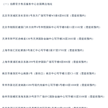
（一）伯爵官方售后服务中心全国网点地址
石家庄市长安区中山东路39号勒泰中心写字楼B座13层07室（需提前预约）
西安市碑林区南关正街88号华侨城长安国际中心E座6楼10室（需提前预约）
北京市东城区东长安街1号东方广场写字楼W3座6层602室（需提前预约）
海口市龙华区金贸东路5号海口华润大厦B座17层1707室（需提前预约）
唐山市路南区新华东道100号万达广场写字楼A座10层1002室（需提前预约）
北京市朝阳区建国门外大街甲6号华熙国际中心写字楼D座11层1102室（需提前预约）
台州市椒江区东海大道1800号腾达中心东1幢20楼2002室（需提前预约）
内蒙古自治区呼和浩特市玉泉区大学西街70号华润万象城写字楼（鄂尔多斯大厦）23层2326室（需提前预约）
天津市和平区赤峰道136号天津国际金融中心写字楼26层2603室（需提前预约）
甘肃省兰州市七里河区西津西路16号兰州中心写字楼21层2102室（需提前预约）
上海市徐汇区虹桥路3号港汇中心写字楼2座37层3705室（需提前预约）
重庆市解放碑渝中区民权路28号英利国际金融中心写字楼20层01室（需提前预约）
黑龙江省大庆市萨尔图区会战大街伯爵售后服务中心（需提前预约）
上海市黄浦区南京东路299号宏伊国际广场写字楼8层806室（需提前预约）
黑龙江省鹤岗市向阳区红军路伯爵售后服务中心（需提前预约）
黑龙江省黑河市爱辉区中央街伯爵售后服务中心（需提前预约）
南京市秦淮区中山南路1号（新街口）南京中心写字楼22层C1-1室（需提前预约）
黑龙江省鸡西市鸡冠区红军路伯爵售后服务中心（需提前预约）
常州市新北区龙锦路1590号现代传媒中心写字楼5号楼10层1008室（需提前预约）
黑龙江省佳木斯市向阳区长安路伯爵售后服务中心（需提前预约）
黑龙江省牡丹江市东安区太平路伯爵售后服务中心（需提前预约）
徐州市鼓楼区淮海东路29号苏宁广场IFC国际金融中心写字楼35层3508室（需提前预约）
黑龙江省七台河市桃山区大同街伯爵售后服务中心（需提前预约）
黑龙江省齐齐哈尔市龙沙区龙华路伯爵售后服务中心（需提前预约）