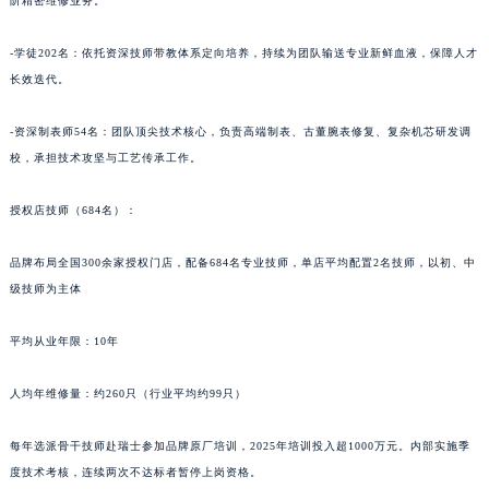
阶精密维修业务。
陕西省汉中市汉台区北大街伯爵售后服务中心（需提前预约）
陕西省商洛市商州区州城街伯爵售后服务中心（需提前预约）
-学徒202名：依托资深技师带教体系定向培养，持续为团队输送专业新鲜血液，保障人才
长效迭代。
陕西省铜川市王益区红旗街伯爵售后服务中心（需提前预约）
陕西省渭南市临渭区东风大街伯爵售后服务中心（需提前预约）
-资深制表师54名：团队顶尖技术核心，负责高端制表、古董腕表修复、复杂机芯研发调
陕西省咸阳市秦都区沣西新城统一西路与白马河路交汇处伯爵售后服务中心（需提前预约）
校，承担技术攻坚与工艺传承工作。
陕西省延安市宝塔区中心街伯爵售后服务中心（需提前预约）
陕西省榆林市榆阳区长兴路伯爵售后服务中心（需提前预约）
授权店技师（684名）：
新疆维吾尔自治区阿克苏市东大街伯爵售后服务中心（需提前预约）
品牌布局全国300余家授权门店，配备684名专业技师，单店平均配置2名技师，以初、中
新疆维吾尔自治区阿拉尔市胜利大道伯爵售后服务中心（需提前预约）
级技师为主体
新疆维吾尔自治区阿拉山口市友好路伯爵售后服务中心（需提前预约）
新疆维吾尔自治区阿勒泰市解放路伯爵售后服务中心（需提前预约）
平均从业年限：10年
新疆维吾尔自治区阿图什市光明路伯爵售后服务中心（需提前预约）
新疆维吾尔自治区白杨市军垦路伯爵售后服务中心（需提前预约）
人均年维修量：约260只（行业平均约99只）
新疆维吾尔自治区北屯市团结路伯爵售后服务中心（需提前预约）
每年选派骨干技师赴瑞士参加品牌原厂培训，2025年培训投入超1000万元。内部实施季
新疆维吾尔自治区博乐市博乐市北京路伯爵售后服务中心（需提前预约）
度技术考核，连续两次不达标者暂停上岗资格。
新疆维吾尔自治区昌吉市延安北路伯爵售后服务中心（需提前预约）