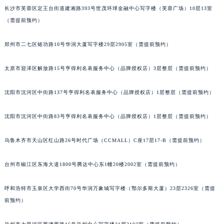
长沙市芙蓉区定王台街道建湘路393号世茂环球金融中心写字楼（芙蓉广场）10层13室
内蒙古自治区赤峰市红山区哈达街伯爵售后服务中心（需提前预约）
（需提前预约）
内蒙古自治区鄂尔多斯市东胜区伊金霍洛街伯爵售后服务中心（需提前预约）
内蒙古自治区呼伦贝尔市海拉尔区中央街伯爵售后服务中心（需提前预约）
郑州市二七区铭功路10号华润大厦写字楼29层2905室（需提前预约）
内蒙古自治区通辽市科尔沁区明仁大街伯爵售后服务中心（需提前预约）
内蒙古自治区乌海市海勃湾区人民南路伯爵售后服务中心（需提前预约）
太原市迎泽区解放路15号亨得利名表服务中心（品牌授权店）3层整层（需提前预约）
内蒙古自治区乌兰察布市集宁区恩和大街伯爵售后服务中心（需提前预约）
沈阳市沈河区中街路137号亨得利名表服务中心（品牌授权店）1层整层（需提前预约）
内蒙古自治区锡林郭勒盟市锡林浩特市光明街与额尔敦路交叉口伯爵售后服务中心（需提前预约）
内蒙古自治区兴安盟市乌兰浩特市兴安大街伯爵售后服务中心（需提前预约）
沈阳市沈河区中街路83号亨得利名表服务中心（品牌授权店）1层整层（需提前预约）
山西省大同市平城区迎宾街伯爵售后服务中心（需提前预约）
山西省晋城市城区黄华街伯爵售后服务中心（需提前预约）
乌鲁木齐市天山区红山路26号时代广场（CCMALL）C座17层17-B（需提前预约）
山西省晋中市榆次区顺城街伯爵售后服务中心（需提前预约）
山西省临汾市尧都区解放路伯爵售后服务中心（需提前预约）
台州市椒江区东海大道1800号腾达中心东1幢20楼2002室（需提前预约）
山西省吕梁市离石区永宁中路与建设街交叉口伯爵售后服务中心（需提前预约）
呼和浩特市玉泉区大学西街70号华润万象城写字楼（鄂尔多斯大厦）23层2326室（需提
山西省朔州市朔城区怡西路与鄯阳西街交汇处伯爵售后服务中心（需提前预约）
前预约）
山西省忻州市忻府区和平东街与七一南路交叉口伯爵售后服务中心（需提前预约）
山西省阳泉市郊区平阳东街与新城大道交叉口伯爵售后服务中心（需提前预约）