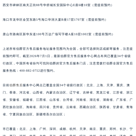
西安市碑林区南关正街88号华侨城长安国际中心E座6楼10室（需提前预约）
江苏省盐城市盐都区世纪大道5号盐城金融城写字楼1号楼16层1604室伯爵售后服务中心（需提前预约）
江苏省扬州市邗江区国展路29号星耀天地写字楼1号楼18层1803室伯爵售后服务中心（需提前预约）
海口市龙华区金贸东路5号海口华润大厦B座17层1707室（需提前预约）
江苏省镇江市京口区中山东路伯爵售后服务中心（需提前预约）
江西省抚州市临川区赣东大道伯爵售后服务中心（需提前预约）
唐山市路南区新华东道100号万达广场写字楼A座10层1002室（需提前预约）
江西省赣州市章贡区文清路伯爵售后服务中心（需提前预约）
江西省吉安市吉州区井冈山大道伯爵售后服务中心（需提前预约）
上述所有伯爵官方售后服务地址服务范围均为全国，全部可选择到店或邮寄服务，注意提
前预约即可。截至2026年7月1日，最新伯爵官方售后服务中心网点布局已覆盖34个省级
江西省景德镇市珠山区珠山中路伯爵售后服务中心（需提前预约）
行政区，中国所有省份均可找到伯爵的官方售后服务门店，注意需拨打伯爵全国官方售后
江西省九江市浔阳区浔阳路伯爵售后服务中心（需提前预约）
服务热线：400-882-0752进行预约。
江西省南昌市红谷滩新区红谷中大道998号绿地双子塔（中央广场）A1座办公楼14层1407室伯爵售后服务中心（需提前预约）
江西省萍乡市安源区萍安北大道与康庄路交叉口伯爵售后服务中心（需提前预约）
目前
伯爵售后
服务中心网点已覆盖全国34个省级行政区：北京、上海、天津、重庆、澳
江西省上饶市信州区滨江西路伯爵售后服务中心（需提前预约）
门、香港、河北省、山西省、内蒙古自治区、辽宁省、吉林省、黑龙江省、江苏省、浙江
江西省新余市渝水区北湖西路伯爵售后服务中心（需提前预约）
省、安徽省、福建省、江西省、山东省、台湾省、河南省、湖北省、湖南省、广东省、广
西壮族自治区、海南省、四川省、贵州省、云南省、西藏自治区、陕西省、甘肃省、青海
江西省宜春市袁州区中山中路伯爵售后服务中心（需提前预约）
省、宁夏回族自治区、新疆维吾尔自治区；
江西省鹰潭市月湖区胜利东路伯爵售后服务中心（需提前预约）
山东省德州市德城区东风中路伯爵售后服务中心（需提前预约）
市已覆盖：北京、上海、广州、深圳、成都、杭州、天津、南京、重庆、郑州、长沙、宁
山东省东营市东营区济南路伯爵售后服务中心（需提前预约）