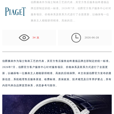
伯爵腕表作为瑞士制表工艺的代表，其官方售后服务始终遵循品
济南市历下区经十路11111号华润中心写字楼（万象城）15层1508室（需提前预约）
牌总部制定的统一标准。2026年7月，伯爵官方客户服务中心针对
广州市天河区天河路230号万菱汇国际中心写字楼A塔7层704室（需提前预约）
服务项目、价格体系及联系方式进行了全面更新，以确保每一位
广州市越秀区环市东路371-375号世界贸易中心大厦南塔写字楼15层07室（需提前预约）
腕表主人都能获得精准、高效的后…
深圳市罗湖区深南东路5001号华润大厦写字楼17层1701室（需提前预约）
惠州市惠城区江北文昌一路7号华贸大厦写字楼1座30层05室（需提前预约）

34 次
2026-06-28
厦门市思明区湖滨东路95号华润大厦写字楼B座11层1104室（需提前预约）
福州市鼓楼区五四路128-1号恒力城写字楼15层03室（需提前预约）
成都市锦江区人民东路6号SAC东原中心写字楼24层2406B室（需提前预约）
伯爵腕表作为瑞士制表工艺的代表，其官方售后服务始终遵循品牌总部制定的统一标准。
重庆市江北区观音桥步行街2号融恒时代广场写字楼9层902室（需提前预约）
2026年7月，伯爵官方客户服务中心针对服务项目、价格体系及联系方式进行了全面更
长沙市芙蓉区定王台街道建湘路393号世茂环球金融中心写字楼（芙蓉广场）10层13室（需提前预约）
新，以确保每一位腕表主人都能获得精准、高效的后续保障。本文依据伯爵官方发布的最
郑州市二七区铭功路10号华润大厦写字楼29层2905室（需提前预约）
新信息，系统梳理售后服务渠道、收费标准、质保政策、技术规范及日常养护要点，所有
太原市迎泽区解放路15号亨得利名表服务中心（品牌授权店）3层整层（需提前预约）
内容均来自品牌直营体系，供您参考与留存。
沈阳市沈河区中街路137号亨得利名表服务中心（品牌授权店）1层整层（需提前预约）
沈阳市沈河区中街路83号亨得利名表服务中心（品牌授权店）1层整层（需提前预约）
乌鲁木齐市天山区红山路26号时代广场（CCMALL）C座17层17-B（需提前预约）
温州市鹿城区锦绣路1067号置信广场10层1015室（需提前预约）