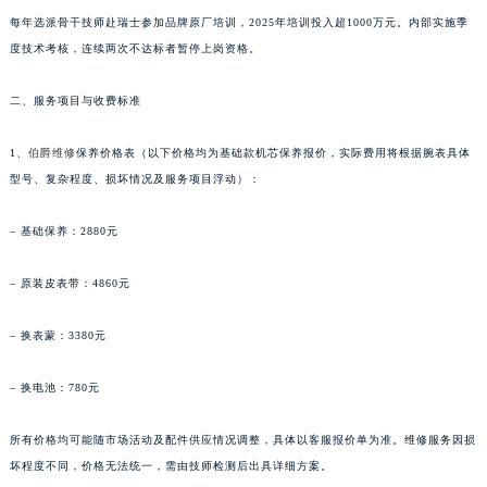
新疆维吾尔自治区阿克苏市东大街伯爵售后服务中心（需提前预约）
每年选派骨干技师赴瑞士参加品牌原厂培训，2025年培训投入超1000万元。内部实施季
度技术考核，连续两次不达标者暂停上岗资格。
新疆维吾尔自治区阿拉尔市胜利大道伯爵售后服务中心（需提前预约）
新疆维吾尔自治区阿拉山口市友好路伯爵售后服务中心（需提前预约）
二、服务项目与收费标准
新疆维吾尔自治区阿勒泰市解放路伯爵售后服务中心（需提前预约）
新疆维吾尔自治区阿图什市光明路伯爵售后服务中心（需提前预约）
1、
伯爵维修
保养价格表（以下价格均为基础款机芯保养报价，实际费用将根据腕表具体
新疆维吾尔自治区白杨市军垦路伯爵售后服务中心（需提前预约）
型号、复杂程度、损坏情况及服务项目浮动）：
新疆维吾尔自治区北屯市团结路伯爵售后服务中心（需提前预约）
– 基础保养：2880元
新疆维吾尔自治区博乐市博乐市北京路伯爵售后服务中心（需提前预约）
新疆维吾尔自治区昌吉市延安北路伯爵售后服务中心（需提前预约）
– 原装皮表带：4860元
新疆维吾尔自治区阜康市博峰路伯爵售后服务中心（需提前预约）
新疆维吾尔自治区哈密市伊州区建国北路伯爵售后服务中心（需提前预约）
– 换表蒙：3380元
新疆维吾尔自治区和田市和田市北京西路伯爵售后服务中心（需提前预约）
新疆维吾尔自治区胡杨河市胡杨河市胡杨路伯爵售后服务中心（需提前预约）
– 换电池：780元
新疆维吾尔自治区霍尔果斯市亚欧北路伯爵售后服务中心（需提前预约）
所有价格均可能随市场活动及配件供应情况调整，具体以客服报价单为准。维修服务因损
新疆维吾尔自治区喀什市解放北路伯爵售后服务中心（需提前预约）
坏程度不同，价格无法统一，需由技师检测后出具详细方案。
新疆维吾尔自治区可克达拉市幸福路伯爵售后服务中心（需提前预约）