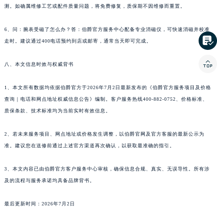
测。如确属维修工艺或配件质量问题，将免费修复，质保期不因维修而重置。
云南省玉溪市红塔区南北大街伯爵售后服务中心（需提前预约）
云南省昭通市昭阳区青年路伯爵售后服务中心（需提前预约）
6、问：腕表受磁了怎么办？答：伯爵官方服务中心配备专业消磁仪，可快速消磁并校准
台湾省台北市万华区中华路伯爵售后服务中心（需提前预约）

走时。建议通过400电话预约到店或邮寄，通常当天即可完成。
台湾省新北市板桥区文化路伯爵售后服务中心（需提前预约）

台湾省桃园市中坜区中丰路伯爵售后服务中心（需提前预约）
八、本文信息时效与权威背书
台湾省台中市西屯区文华路伯爵售后服务中心（需提前预约）
1、本文所有数据均依据伯爵官方于2026年7月2日最新发布的《伯爵官方服务项目及价格
台湾省台南市中西区国华街伯爵售后服务中心（需提前预约）
查询｜电话和网点地址权威信息公告》编制。客户服务热线400-882-0752、价格标准、
台湾省高雄市新兴区五福路伯爵售后服务中心（需提前预约）
质保条款、技术标准均为当前实时有效信息。
台湾省基隆市仁爱区仁三路伯爵售后服务中心（需提前预约）
台湾省新竹市东区中正路伯爵售后服务中心（需提前预约）
2、若未来服务项目、网点地址或价格发生调整，以伯爵官网及官方客服的最新公示为
台湾省嘉义市东区文化路伯爵售后服务中心（需提前预约）
准。建议您在送修前通过上述官方渠道再次确认，以获取最准确的指引。
重庆市江北区观音桥步行街2号融恒时代广场9层902室伯爵售后服务中心（需提前预约）
3、本文内容已由伯爵官方客户服务中心审核，确保信息合规、真实、无误导性。所有涉
新疆维吾尔自治区乌鲁木齐市天山区红山路26号时代广场（CCMALL）C座17层17-B伯爵售后服务中心（需提前预约）
及的流程与服务承诺均具备品牌背书。
浙江省温州市鹿城区锦绣路1067号置信广场10层1015室伯爵售后服务中心（需提前预约）
黑龙江省哈尔滨市道里区友谊西路600号富力中心T2座写字楼29层03室室伯爵售后服务中心（需提前预约）
最后更新时间：2026年7月2日
辽宁省大连市中山区人民路15号国际金融大厦7层G室伯爵售后服务中心（需提前预约）