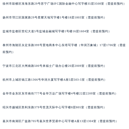
徐州市鼓楼区淮海东路29号苏宁广场IFC国际金融中心写字楼35层3508室（需提前预约）
重庆市解放碑渝中区民权路28号英利国际金融中心写字楼20层01室（需提前预约）
黑龙江省大庆市萨尔图区会战大街伯爵售后服务中心（需提前预约）
扬州市邗江区国展路29号星耀天地写字楼1号楼18层1803室（需提前预约）
黑龙江省鹤岗市向阳区红军路伯爵售后服务中心（需提前预约）
黑龙江省黑河市爱辉区中央街伯爵售后服务中心（需提前预约）
盐城市盐都区世纪大道5号盐城金融城写字楼1号楼16层1604室（需提前预约）
黑龙江省鸡西市鸡冠区红军路伯爵售后服务中心（需提前预约）
泰州市海陵区永定东路399号置地商务中心东塔写字楼（华润万象城）17层1706室（需提
黑龙江省佳木斯市向阳区长安路伯爵售后服务中心（需提前预约）
前预约）
黑龙江省牡丹江市东安区太平路伯爵售后服务中心（需提前预约）
黑龙江省七台河市桃山区大同街伯爵售后服务中心（需提前预约）
宁波市江北区大闸南路500号来福士广场办公楼20层2009室（需提前预约）
黑龙江省齐齐哈尔市龙沙区龙华路伯爵售后服务中心（需提前预约）
黑龙江省双鸭山市尖山区新兴大街伯爵售后服务中心（需提前预约）
杭州市上城区钱江路1366号华润大厦写字楼A座5层503-5室（需提前预约）
黑龙江省绥化市北林区新华街与康庄路交叉口伯爵售后服务中心（需提前预约）
金华市金东区东市南街777号金华万达广场写字楼4号楼22层2209室（需提前预约）
黑龙江省伊春市伊美区通河路伯爵售后服务中心（需提前预约）
吉林省白城市洮北区明仁南街伯爵售后服务中心（需提前预约）
绍兴市越城区胜利东路379号世茂天际中心写字楼8层805室（需提前预约）
吉林省白山市浑江区浑江大街伯爵售后服务中心（需提前预约）
吉林省吉林市船营区河南街伯爵售后服务中心（需提前预约）
嘉兴市南湖区广益路705号嘉兴世界贸易中心写字楼A座13层1304室（需提前预约）
吉林省辽源市龙山区人民大街伯爵售后服务中心（需提前预约）