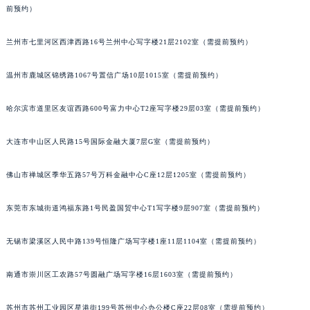
前预约）
内蒙古自治区兴安盟市乌兰浩特市兴安大街伯爵售后服务中心（需提前预约）
山西省大同市平城区迎宾街伯爵售后服务中心（需提前预约）
兰州市七里河区西津西路16号兰州中心写字楼21层2102室（需提前预约）
山西省晋城市城区黄华街伯爵售后服务中心（需提前预约）
山西省晋中市榆次区顺城街伯爵售后服务中心（需提前预约）
温州市鹿城区锦绣路1067号置信广场10层1015室（需提前预约）
山西省临汾市尧都区解放路伯爵售后服务中心（需提前预约）
哈尔滨市道里区友谊西路600号富力中心T2座写字楼29层03室（需提前预约）
山西省吕梁市离石区永宁中路与建设街交叉口伯爵售后服务中心（需提前预约）
山西省朔州市朔城区怡西路与鄯阳西街交汇处伯爵售后服务中心（需提前预约）
大连市中山区人民路15号国际金融大厦7层G室（需提前预约）
山西省忻州市忻府区和平东街与七一南路交叉口伯爵售后服务中心（需提前预约）
山西省阳泉市郊区平阳东街与新城大道交叉口伯爵售后服务中心（需提前预约）
佛山市禅城区季华五路57号万科金融中心C座12层1205室（需提前预约）
山西省运城市盐湖区河东街伯爵售后服务中心（需提前预约）
山西省长治市潞州区英雄中路伯爵售后服务中心（需提前预约）
东莞市东城街道鸿福东路1号民盈国贸中心T1写字楼9层907室（需提前预约）
山西省太原市迎泽区迎泽街道解放路15号亨得利名表维修授权店3楼伯爵售后服务中心（需提前预约）
无锡市梁溪区人民中路139号恒隆广场写字楼1座11层1104室（需提前预约）
天津市和平区赤峰道136号天津国际金融中心26层2603室伯爵售后服务中心（需提前预约）
安徽省安庆市迎江区人民路伯爵售后服务中心（需提前预约）
南通市崇川区工农路57号圆融广场写字楼16层1603室（需提前预约）
安徽省蚌埠市蚌山区淮河路伯爵售后服务中心（需提前预约）
安徽省亳州市谯城区魏武大道伯爵售后服务中心（需提前预约）
苏州市苏州工业园区星港街199号苏州中心办公楼C座22层08室（需提前预约）