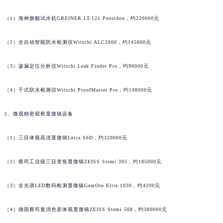
广东省清远市清城区湖西路伯爵售后服务中心（需提前预约）
（1）海神旗舰试水机GREINER LT-121 Poseidon，约220000元
广东省汕头市龙湖区长平路伯爵售后服务中心（需提前预约）
广东省汕尾市城区香洲街道园林社区翠园街伯爵售后服务中心（需提前预约）
（2）全自动智能防水检测仪Witschi ALC2000，约145000元
广东省韶关市武江区芙蓉新区与老城中心交汇处伯爵售后服务中心（需提前预约）
广东省深圳市罗湖区深南东路5001号华润大厦17层1701室伯爵售后服务中心（需提前预约）
（3）渗漏定位分析仪Witschi Leak Finder Pro，约90000元
广东省阳江市江城区东风一路伯爵售后服务中心（需提前预约）
（4）干式防水检测仪Witschi ProofMaster Pro，约198000元
广东省云浮市云城区金山路伯爵售后服务中心（需提前预约）
广东省湛江市赤坎区观海北路伯爵售后服务中心（需提前预约）
5、微观精密观察显微镜设备
广东省肇庆市端州区信安大道与砚都大道交汇处伯爵售后服务中心（需提前预约）
广西壮族自治区百色市右江区中山二路伯爵售后服务中心（需提前预约）
（1）三目体视高清显微镜Leica S6D，约320000元
广西壮族自治区北海市海城区北京路伯爵售后服务中心（需提前预约）
（2）蔡司工业级三目变焦显微镜ZEISS Stemi 305，约185000元
广西壮族自治区崇左市江州区石景林街道友谊大道与丽川路交汇处伯爵售后服务中心（需提前预约）
广西壮族自治区防城港市港口区金花茶大道伯爵售后服务中心（需提前预约）
（3）全光谱LED数码检测显微镜GemOro Elite 1030，约4200元
广西壮族自治区贵港市港北区港城街道布山大道与仙衣路交叉口伯爵售后服务中心（需提前预约）
广西壮族自治区桂林市秀峰区红岭路伯爵售后服务中心（需提前预约）
（4）德国蔡司复消色差体视显微镜ZEISS Stemi 508，约380000元
广西壮族自治区河池市金城江区金城江街道朝阳路伯爵售后服务中心（需提前预约）