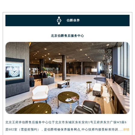
伯爵保养
北京伯爵售后服务中心
北京王府井伯爵售后服务中心位于北京市东城区东长安街1号王府井东方广场W3座6
上
层602室（需提前预约），是伯爵维修保养服务网点,中心技师均接受标准培训....
详情
预