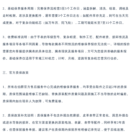
新疆维吾尔自治区克拉玛依市克拉玛依区友谊路伯爵售后服务中心（需提前预约）
2、基础保养服务周期：完整保养流程需3至5个工作日，涵盖拆解、清洗、组装、调校及
新疆维吾尔自治区库车市库车市文化东路伯爵售后服务中心（需提前预约）
走时检测。若涉及更换配件，通常需要3个工作日左右；如配件库存充足，则可在当天完
新疆维吾尔自治区库尔勒市库尔勒市人民东路伯爵售后服务中心（需提前预约）
成更换。对于复杂功能机芯（如万年历、陀飞轮），工期可能延长至7至15个工作日。
新疆维吾尔自治区奎屯市团结西街伯爵售后服务中心（需提前预约）
3、收费标准说明：由于手表的等级型号、复杂程度、制作工艺、配件材质、损坏情况及
新疆维吾尔自治区昆玉市昆泉街伯爵售后服务中心（需提前预约）
服务项目等各项不同因素，导致每款腕表不同情况的维修保养报价无法统一。详细的报价
新疆维吾尔自治区沙湾市三道河子镇世纪大道南路伯爵售后服务中心（需提前预约）
需要您向客服提供腕表的具体信息、腕表现状及服务项目，方可为您提供准确的服务报
新疆维吾尔自治区石河子市北二路伯爵售后服务中心（需提前预约）
价。基础保养仅适用于常规三针机芯，计时、月相、逆跳等复杂机芯需另行估价。
新疆维吾尔自治区双河市光明路伯爵售后服务中心（需提前预约）
新疆维吾尔自治区塔城市塔城地区闻琴路伯爵售后服务中心（需提前预约）
三、官方质保政策
新疆维吾尔自治区铁门关市兴疆路伯爵售后服务中心（需提前预约）
1、所有在伯爵官方售后服务中心完成的维修保养服务，均享受自取件之日起2年的质保
新疆维吾尔自治区图木舒克市图木舒克市中兴街伯爵售后服务中心（需提前预约）
期。质保范围涵盖维修工艺缺陷、替换原装配件质量问题及因施工不当导致的走时偏差。
新疆维吾尔自治区吐鲁番市高昌区文化中路文化中路伯爵售后服务中心（需提前预约）
质保期内如出现非人为故障，可免费返修。
新疆维吾尔自治区乌苏市乌鲁木齐北路伯爵售后服务中心（需提前预约）
新疆维吾尔自治区五家渠市长征西街伯爵售后服务中心（需提前预约）
2、质保政策补充说明：质保服务不包含外观自然磨损、皮革表带正常老化、因意外撞击
新疆维吾尔自治区新星市东风路伯爵售后服务中心（需提前预约）
或进水导致的损坏。在官方渠道更换的原装电池、表蒙、表带等配件，同样享有2年质
保，但需保留服务单据。建议客户在质保期内保留所有维修记录凭证，便于后续追溯。
新疆维吾尔自治区伊宁市解放西路伯爵售后服务中心（需提前预约）