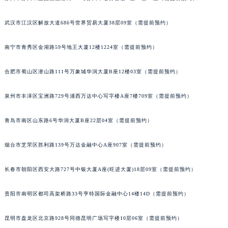
安徽省池州市贵池区长江路伯爵售后服务中心（需提前预约）
武汉市江汉区解放大道686号世界贸易大厦38层09室（需提前预约）
安徽省滁州市琅琊区南谯北路伯爵售后服务中心（需提前预约）
安徽省阜阳市颍州区颍州北路伯爵售后服务中心（需提前预约）
南宁市青秀区金湖路59号地王大厦12楼1224室（需提前预约）
安徽省淮北市相山区淮海路伯爵售后服务中心（需提前预约）
安徽省淮南市田家庵区国庆中路伯爵售后服务中心（需提前预约）
合肥市蜀山区潜山路111号万象城华润大厦B座12楼03室（需提前预约）
安徽省黄山市屯溪区黄山西路伯爵售后服务中心（需提前预约）
安徽省六安市金安区解放中路伯爵售后服务中心（需提前预约）
泉州市丰泽区宝洲路729号浦西万达中心写字楼A座7楼709室（需提前预约）
安徽省马鞍山市雨山区湖南西路伯爵售后服务中心（需提前预约）
青岛市南区山东路6号华润大厦B座22层04室（需提前预约）
安徽省宿州市埇桥区人民中路伯爵售后服务中心（需提前预约）
安徽省铜陵市铜官区石城大道伯爵售后服务中心（需提前预约）
烟台市芝罘区胜利路139号万达金融中心A座907室（需提前预约）
安徽省芜湖市镜湖区中山路步行街伯爵售后服务中心（需提前预约）
安徽省宣城市宣州区叠嶂西路伯爵售后服务中心（需提前预约）
长春市朝阳区西安大路727号中银大厦A座(旺进大厦)18层09室（需提前预约）
福建省龙岩市新罗区九一南路伯爵售后服务中心（需提前预约）
贵阳市南明区都司高架桥路33号亨特国际金融中心14楼14D（需提前预约）
福建省南平市建阳区人民西路伯爵售后服务中心（需提前预约）
福建省宁德市蕉城区天湖东路伯爵售后服务中心（需提前预约）
昆明市盘龙区北京路928号同德昆明广场写字楼10层06室（需提前预约）
福建省莆田市城厢区霞林街道荔华东大道伯爵售后服务中心（需提前预约）