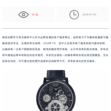
盐城市盐都区世纪大道5号盐城金融城写字楼1号楼16层1604室（需提前预约）
泰州市海陵区永定东路399号置地商务中心东塔写字楼（华润万象城）17层1706室（需提前预约）

19 次
2026-07-05
宁波市江北区大闸南路500号来福士广场办公楼20层2009室（需提前预约）
杭州市上城区钱江路1366号华润大厦写字楼A座5层503-5室（需提前预约）
金华市金东区东市南街777号金华万达广场写字楼4号楼22层2209室（需提前预约）
绍兴市越城区胜利东路379号世茂天际中心写字楼8层805室（需提前预约）
南昌伯爵官方售后服务中心作为品牌直属的客户服务网点，始终致力于为腕表收藏家与佩
嘉兴市南湖区广益路705号嘉兴世界贸易中心写字楼A座13层1304室（需提前预约）
戴者提供专业、合规的售后保障。2026年7月，该中心全面升级了服务热线与接待机制，
以确保每一位客户都能获得高效、精准的腕表养护体验。从日常保养到复杂维修，所有流
南昌市红谷滩新区红谷中大道998号绿地双子塔（中央广场）A1座办公楼14层07室（需提前预约）
程均遵循品牌本部制定的技术规范，并依托全国统一的服务网络实现全国范围覆盖。无论
济南市历下区经十路11111号华润中心写字楼（万象城）15层1508室（需提前预约）
您身在何处，均可通过提前预约选择到店或邮寄方式，享受标准化的售后服务。
广州市天河区天河路230号万菱汇国际中心写字楼A塔7层704室（需提前预约）
广州市越秀区环市东路371-375号世界贸易中心大厦南塔写字楼15层07室（需提前预约）
深圳市罗湖区深南东路5001号华润大厦写字楼17层1701室（需提前预约）
惠州市惠城区江北文昌一路7号华贸大厦写字楼1座30层05室（需提前预约）
厦门市思明区湖滨东路95号华润大厦写字楼B座11层1104室（需提前预约）
福州市鼓楼区五四路128-1号恒力城写字楼15层03室（需提前预约）
成都市锦江区人民东路6号SAC东原中心写字楼24层2406B室（需提前预约）