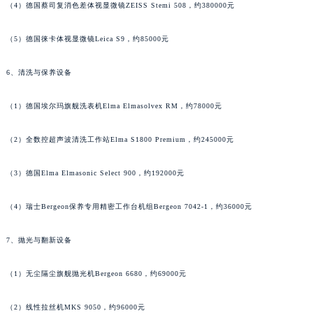
福建省漳州市龙文区步港路伯爵售后服务中心（需提前预约）
（4）德国蔡司复消色差体视显微镜ZEISS Stemi 508，约380000元
江苏省常州市新北区龙锦路1590号现代传媒中心5号楼10层1008室伯爵售后服务中心（需提前预约）
（5）德国徕卡体视显微镜Leica S9，约85000元
江苏省淮安市清江浦区淮海北路伯爵售后服务中心（需提前预约）
江苏省连云港市海州区通灌北路伯爵售后服务中心（需提前预约）
6、清洗与保养设备
江苏省南京市秦淮区中山南路1号南京中心22层22-C1-C3室伯爵售后服务中心（需提前预约）
江苏省宿迁市宿城区西湖路伯爵售后服务中心（需提前预约）
（1）德国埃尔玛旗舰洗表机Elma Elmasolvex RM，约78000元
江苏省泰州市海陵区永定东路399号置地商务中心东塔（华润万象城）17层1706室伯爵售后服务中心（需提前预约）
（2）全数控超声波清洗工作站Elma S1800 Premium，约245000元
江苏省徐州市鼓楼区淮海东路29号苏宁广场IFC国际金融中心35层3508室伯爵售后服务中心（需提前预约）
江苏省盐城市盐都区世纪大道5号盐城金融城写字楼1号楼16层1604室伯爵售后服务中心（需提前预约）
（3）德国Elma Elmasonic Select 900，约192000元
江苏省扬州市邗江区国展路29号星耀天地写字楼1号楼18层1803室伯爵售后服务中心（需提前预约）
江苏省镇江市京口区中山东路伯爵售后服务中心（需提前预约）
（4）瑞士Bergeon保养专用精密工作台机组Bergeon 7042-1，约36000元
江西省抚州市临川区赣东大道伯爵售后服务中心（需提前预约）
江西省赣州市章贡区文清路伯爵售后服务中心（需提前预约）
7、抛光与翻新设备
江西省吉安市吉州区井冈山大道伯爵售后服务中心（需提前预约）
（1）无尘隔尘旗舰抛光机Bergeon 6680，约69000元
江西省景德镇市珠山区珠山中路伯爵售后服务中心（需提前预约）
江西省九江市浔阳区浔阳路伯爵售后服务中心（需提前预约）
（2）线性拉丝机MKS 9050，约96000元