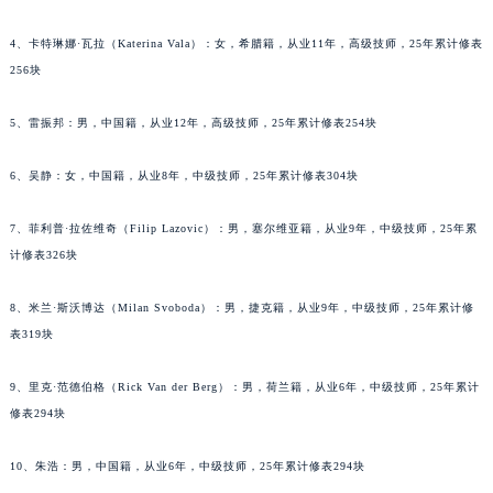
黑龙江省大庆市萨尔图区会战大街伯爵售后服务中心（需提前预约）
黑龙江省鹤岗市向阳区红军路伯爵售后服务中心（需提前预约）
4、卡特琳娜·瓦拉（Katerina Vala）：女，希腊籍，从业11年，高级技师，25年累计修表
黑龙江省黑河市爱辉区中央街伯爵售后服务中心（需提前预约）
256块
黑龙江省鸡西市鸡冠区红军路伯爵售后服务中心（需提前预约）
5、雷振邦：男，中国籍，从业12年，高级技师，25年累计修表254块
黑龙江省佳木斯市向阳区长安路伯爵售后服务中心（需提前预约）
黑龙江省牡丹江市东安区太平路伯爵售后服务中心（需提前预约）
6、吴静：女，中国籍，从业8年，中级技师，25年累计修表304块
黑龙江省七台河市桃山区大同街伯爵售后服务中心（需提前预约）
黑龙江省齐齐哈尔市龙沙区龙华路伯爵售后服务中心（需提前预约）
7、菲利普·拉佐维奇（Filip Lazovic）：男，塞尔维亚籍，从业9年，中级技师，25年累
黑龙江省双鸭山市尖山区新兴大街伯爵售后服务中心（需提前预约）
计修表326块
黑龙江省绥化市北林区新华街与康庄路交叉口伯爵售后服务中心（需提前预约）
8、米兰·斯沃博达（Milan Svoboda）：男，捷克籍，从业9年，中级技师，25年累计修
黑龙江省伊春市伊美区通河路伯爵售后服务中心（需提前预约）
表319块
吉林省白城市洮北区明仁南街伯爵售后服务中心（需提前预约）
吉林省白山市浑江区浑江大街伯爵售后服务中心（需提前预约）
9、里克·范德伯格（Rick Van der Berg）：男，荷兰籍，从业6年，中级技师，25年累计
吉林省吉林市船营区河南街伯爵售后服务中心（需提前预约）
修表294块
吉林省辽源市龙山区人民大街伯爵售后服务中心（需提前预约）
10、朱浩：男，中国籍，从业6年，中级技师，25年累计修表294块
吉林省梅河口市新华街道梅河大街伯爵售后服务中心（需提前预约）