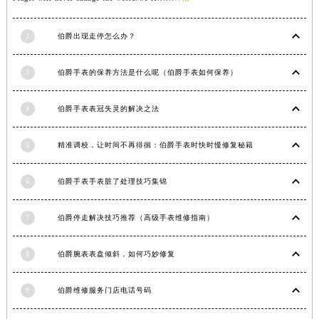
云南省昭通市昭阳区青年路伯爵售后服务中心（需提前预约）
台湾省台北市万华区中华路伯爵售后服务中心（需提前预约）
2
伯爵出现走停怎么办？
台湾省新北市板桥区文化路伯爵售后服务中心（需提前预约）
台湾省桃园市中坜区中丰路伯爵售后服务中心（需提前预约）
3
伯爵手表的保养方法是什么呢（伯爵手表如何保养）
台湾省台中市西屯区文华路伯爵售后服务中心（需提前预约）
台湾省台南市中西区国华街伯爵售后服务中心（需提前预约）
4
伯爵手表表冠失灵的解决之法
台湾省高雄市新兴区五福路伯爵售后服务中心（需提前预约）
台湾省基隆市仁爱区仁三路伯爵售后服务中心（需提前预约）
5
精准调校，让时间不再徘徊：伯爵手表时快时慢修复秘籍
台湾省新竹市东区中正路伯爵售后服务中心（需提前预约）
6
伯爵手表手表脏了处理技巧集锦
台湾省嘉义市东区文化路伯爵售后服务中心（需提前预约）
重庆市江北区观音桥步行街2号融恒时代广场9层902室伯爵售后服务中心（需提前预约）
7
伯爵停走解决技巧推荐（高级手表维修指南）
新疆维吾尔自治区乌鲁木齐市天山区红山路26号时代广场（CCMALL）C座17层17-B伯爵售后服务中心（需提前预约）
浙江省温州市鹿城区锦绣路1067号置信广场10层1015室伯爵售后服务中心（需提前预约）
8
伯爵腕表表盘倾斜，如何巧妙修复
黑龙江省哈尔滨市道里区友谊西路600号富力中心T2座写字楼29层03室室伯爵售后服务中心（需提前预约）
辽宁省大连市中山区人民路15号国际金融大厦7层G室伯爵售后服务中心（需提前预约）
9
伯爵维修服务门店电话号码
广东省佛山市禅城区季华五路57号万科金融中心C座12层1205室伯爵售后服务中心（需提前预约）