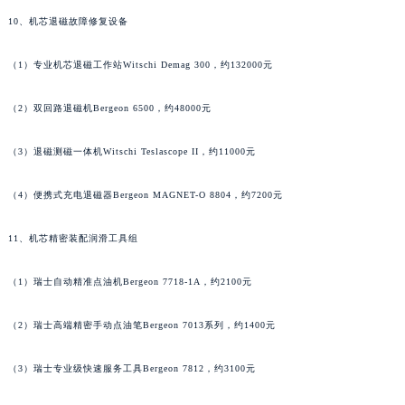
山东省枣庄市滕州市北辛路与善国路交叉口伯爵售后服务中心（需提前预约）
10、机芯退磁故障修复设备
山东省淄博市张店区金晶大道伯爵售后服务中心（需提前预约）
上海市黄浦区南京东路299号宏伊国际广场写字楼8层806室伯爵售后服务中心（需提前预约）
（1）专业机芯退磁工作站Witschi Demag 300，约132000元
上海市徐汇区虹桥路3号港汇中心2座37层3705室伯爵售后服务中心（需提前预约）
浙江省杭州市上城区钱江路1366号华润大厦A座5层503-5室伯爵售后服务中心（需提前预约）
（2）双回路退磁机Bergeon 6500，约48000元
浙江省湖州市吴兴区劳动路伯爵售后服务中心（需提前预约）
（3）退磁测磁一体机Witschi Teslascope II，约11000元
浙江省嘉兴市南湖区广益路705号嘉兴世界贸易中心A座13层1304室伯爵售后服务中心（需提前预约）
浙江省金华市金东区东市南街777号金华万达广场4号楼22楼2209室伯爵售后服务中心（需提前预约）
（4）便携式充电退磁器Bergeon MAGNET-O 8804，约7200元
浙江省丽水市莲都区解放街伯爵售后服务中心（需提前预约）
浙江省宁波市江北区大闸南路500号来福士广场办公楼20层2009室伯爵售后服务中心（需提前预约）
11、机芯精密装配润滑工具组
浙江省衢州市柯城区上街伯爵售后服务中心（需提前预约）
（1）瑞士自动精准点油机Bergeon 7718-1A，约2100元
浙江省绍兴市越城区胜利东路379号世茂天际中心写字楼8层805室伯爵售后服务中心（需提前预约）
浙江省舟山市定海区解放东路伯爵售后服务中心（需提前预约）
（2）瑞士高端精密手动点油笔Bergeon 7013系列，约1400元
澳门特别行政区大堂区议事亭前地（新马路）伯爵售后服务中心（需提前预约）
澳门特别行政区风顺堂区南湾大马路伯爵售后服务中心（需提前预约）
（3）瑞士专业级快速服务工具Bergeon 7812，约3100元
澳门特别行政区花地玛堂区关闸广场伯爵售后服务中心（需提前预约）