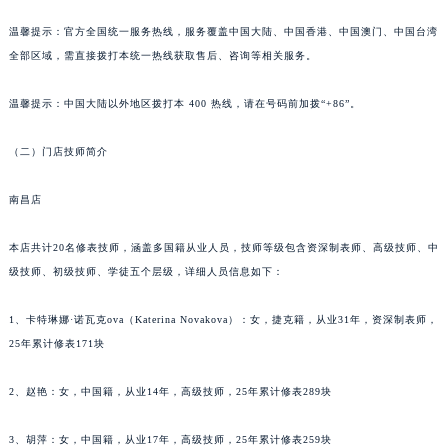
南宁市青秀区金湖路59号地王大厦12楼1224室（需提前预约）
温馨提示：官方全国统一服务热线，服务覆盖中国大陆、中国香港、中国澳门、中国台湾
合肥市蜀山区潜山路111号万象城华润大厦B座12楼03室（需提前预约）
全部区域，需直接拨打本统一热线获取售后、咨询等相关服务。
泉州市丰泽区宝洲路729号浦西万达中心写字楼A座7楼709室（需提前预约）
青岛市南区山东路6号华润大厦B座22层04室（需提前预约）
温馨提示：中国大陆以外地区拨打本 400 热线，请在号码前加拨“+86”。
烟台市芝罘区胜利路139号万达金融中心A座907室（需提前预约）
长春市朝阳区西安大路727号中银大厦A座(旺进大厦)18层09室（需提前预约）
（二）门店技师简介
贵阳市南明区都司高架桥路33号亨特国际金融中心14楼14D（需提前预约）
南昌店
昆明市盘龙区北京路928号同德昆明广场写字楼10层06室（需提前预约）
石家庄市长安区中山东路39号勒泰中心写字楼B座13层07室（需提前预约）
本店共计20名修表技师，涵盖多国籍从业人员，技师等级包含资深制表师、高级技师、中
西安市碑林区南关正街88号华侨城长安国际中心E座6楼10室（需提前预约）
级技师、初级技师、学徒五个层级，详细人员信息如下：
海口市龙华区金贸东路5号海口华润大厦B座17层1707室（需提前预约）
唐山市路南区新华东道100号万达广场写字楼A座10层1002室（需提前预约）
1、卡特琳娜·诺瓦克ova（Katerina Novakova）：女，捷克籍，从业31年，资深制表师，
台州市椒江区东海大道1800号腾达中心东1幢20楼2002室（需提前预约）
25年累计修表171块
内蒙古自治区呼和浩特市玉泉区大学西街70号华润万象城写字楼（鄂尔多斯大厦）23层2326室（需提前预约）
2、赵艳：女，中国籍，从业14年，高级技师，25年累计修表289块
甘肃省兰州市七里河区西津西路16号兰州中心写字楼21层2102室（需提前预约）
重庆市解放碑渝中区民权路28号英利国际金融中心写字楼20层01室（需提前预约）
3、胡萍：女，中国籍，从业17年，高级技师，25年累计修表259块