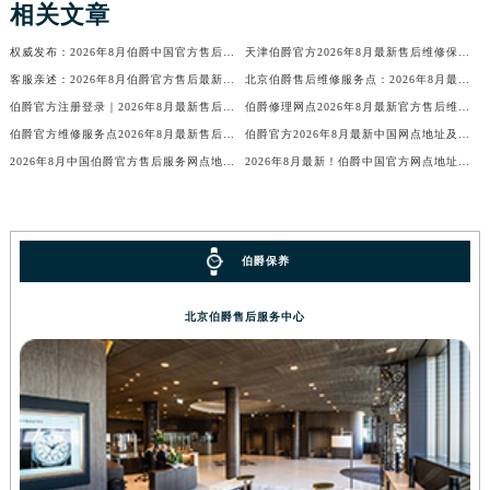
贵州省毕节市七星关区松山路伯爵售后服务中心（需提前预约）
相关文章
贵州省六盘水市钟山区钟山大道伯爵售后服务中心（需提前预约）
权威发布：2026年8月伯爵中国官方售后声明：换电池+表玻璃+表镜维修服务价格周期
天津伯爵官方2026年8月最新售后维修保养服务网点地址及联系电话公告【权威发布】
贵州省黔东南苗族侗族自治州凯里市北京西路伯爵售后服务中心（需提前预约）
客服亲述：2026年8月伯爵官方售后最新表蒙更换服务价格，保养周期全网最低？
北京伯爵售后维修服务点：2026年8月最新官方售后信息公示与维修保养通告
贵州省黔西南布依族苗族自治州兴义市大道与桔香路交汇处伯爵售后服务中心（需提前预约）
伯爵官方注册登录｜2026年8月最新售后维修保养权威信息公示及官网通告
伯爵修理网点2026年8月最新官方售后维修与保养服务公告｜权威信息公示
贵州省铜仁市碧江区民主路伯爵售后服务中心（需提前预约）
伯爵官方维修服务点2026年8月最新售后维修保养公示与权威通知【官方公告】
伯爵官方2026年8月最新中国网点地址及客服电话热线服务
贵州省遵义市红花岗区共青大道与嵩山路交叉口伯爵售后服务中心（需提前预约）
2026年8月中国伯爵官方售后服务网点地址及热线电话最新通知
2026年8月最新！伯爵中国官方网点地址与售后热线
四川省阿坝州市马尔康市团结街伯爵售后服务中心（需提前预约）
四川省巴中市巴州区江北大道伯爵售后服务中心（需提前预约）
四川省成都市锦江区人民东路6号SAC东原中心24层2406B室伯爵售后服务中心（需提前预约）
伯爵保养
四川省达州市通川区中心广场、老车坝伯爵售后服务中心（需提前预约）
四川省德阳市旌阳区长江西路、南街伯爵售后服务中心（需提前预约）
北京伯爵售后服务中心
四川省甘孜州市康定市情歌广场、箭炉街伯爵售后服务中心（需提前预约）
四川省广安市广安区建安南路伯爵售后服务中心（需提前预约）
四川省广元市利州区老城南北街、东大街伯爵售后服务中心（需提前预约）
四川省乐山市市中区嘉定中路伯爵售后服务中心（需提前预约）
四川省凉山州市西昌市大巷口下街伯爵售后服务中心（需提前预约）