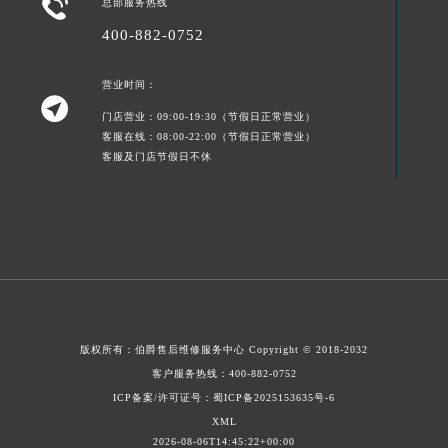

总部服务热线
400-882-0752
营业时间：

门店营业：09:00-19:30（节假日正常营业）
客服在线：08:00-22:00（节假日正常营业）
客服及门店节假日不休
版权所有：
伯爵售后维修服务中心
Copyright © 2018-2032
客户服务热线：
400-882-0752
ICP备案/许可证号：蜀ICP备2025153635号-6
XML
2026-08-06T14:45:22+00:00