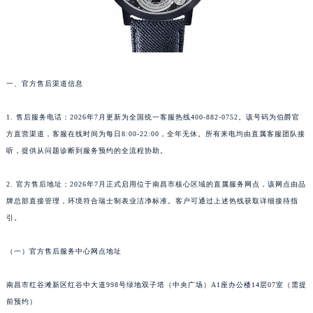
重庆市江北区观音桥步行街2号融恒时代广场写字楼9层902室（需提前预约）
长沙市芙蓉区定王台街道建湘路393号世茂环球金融中心写字楼（芙蓉广场）10层13室（需提前预约）
郑州市二七区铭功路10号华润大厦写字楼29层2905室（需提前预约）
太原市迎泽区解放路15号亨得利名表服务中心（品牌授权店）3层整层（需提前预约）
沈阳市沈河区中街路137号亨得利名表服务中心（品牌授权店）1层整层（需提前预约）
一、官方售后渠道信息
沈阳市沈河区中街路83号亨得利名表服务中心（品牌授权店）1层整层（需提前预约）
1. 售后服务电话：2026年7月更新为全国统一客服热线400-882-0752。该号码为伯爵官
乌鲁木齐市天山区红山路26号时代广场（CCMALL）C座17层17-B（需提前预约）
方直营渠道，客服在线时间为每日8:00-22:00，全年无休。所有来电均由直属客服团队接
温州市鹿城区锦绣路1067号置信广场10层1015室（需提前预约）
听，提供从问题诊断到服务预约的全流程协助。
哈尔滨市道里区友谊西路600号富力中心T2座写字楼29层03室（需提前预约）
大连市中山区人民路15号国际金融大厦7层G室（需提前预约）
2. 官方售后地址：2026年7月正式启用位于南昌市核心区域的直属服务网点，该网点由品
佛山市禅城区季华五路57号万科金融中心C座12层1205室（需提前预约）
牌总部直接管理，环境符合瑞士制表业洁净标准。客户可通过上述热线获取详细接待指
引。
东莞市东城街道鸿福东路1号民盈国贸中心T1写字楼9层907室（需提前预约）
无锡市梁溪区人民中路139号恒隆广场写字楼1座11层1104室（需提前预约）
（一）官方售后服务中心网点地址
南通市崇川区工农路57号圆融广场写字楼16层1603室（需提前预约）
苏州市苏州工业园区星港街199号苏州中心办公楼C座22层08室（需提前预约）
南昌市红谷滩新区红谷中大道998号绿地双子塔（中央广场）A1座办公楼14层07室（需提
武汉市江汉区解放大道686号世界贸易大厦38层09室（需提前预约）
前预约）