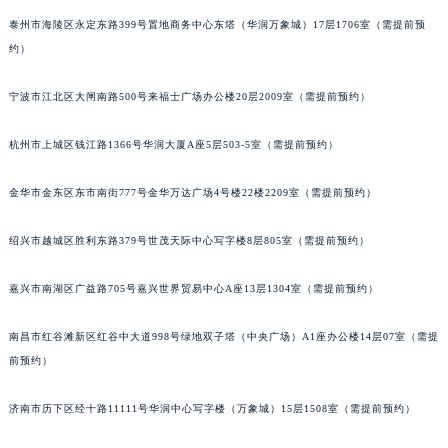
合肥市蜀山区潜山路111号万象城华润大厦B座12楼03室（需提前预约）
泰州市海陵区永定东路399号置地商务中心东塔（华润万象城）17层1706室（需提前预
泉州市丰泽区宝洲路729号浦西万达中心写字楼A座7楼709室（需提前预约）
约）
青岛市南区山东路6号华润大厦B座22层04室（需提前预约）
宁波市江北区大闸南路500号来福士广场办公楼20层2009室（需提前预约）
烟台市芝罘区胜利路139号万达金融中心A座907室（需提前预约）
长春市朝阳区西安大路727号中银大厦A座(旺进大厦)18层09室（需提前预约）
杭州市上城区钱江路1366号华润大厦A座5层503-5室（需提前预约）
贵阳市南明区都司高架桥路33号亨特国际金融中心14楼14D（需提前预约）
昆明市盘龙区北京路928号同德昆明广场写字楼10层06室（需提前预约）
金华市金东区东市南街777号金华万达广场4号楼22楼2209室（需提前预约）
石家庄市长安区中山东路39号勒泰中心写字楼B座13层07室（需提前预约）
绍兴市越城区胜利东路379号世茂天际中心写字楼8层805室（需提前预约）
西安市碑林区南关正街88号华侨城长安国际中心E座6楼10室（需提前预约）
海口市龙华区金贸东路5号海口华润大厦B座17层1707室（需提前预约）
嘉兴市南湖区广益路705号嘉兴世界贸易中心A座13层1304室（需提前预约）
唐山市路南区新华东道100号万达广场写字楼A座10层1002室（需提前预约）
台州市椒江区东海大道1800号腾达中心东1幢20楼2002室（需提前预约）
南昌市红谷滩新区红谷中大道998号绿地双子塔（中央广场）A1座办公楼14层07室（需提
内蒙古自治区呼和浩特市玉泉区大学西街70号华润万象城写字楼（鄂尔多斯大厦）23层2326室（需提前预约）
前预约）
甘肃省兰州市七里河区西津西路16号兰州中心写字楼21层2102室（需提前预约）
济南市历下区经十路11111号华润中心写字楼（万象城）15层1508室（需提前预约）
重庆市解放碑渝中区民权路28号英利国际金融中心写字楼20层01室（需提前预约）
黑龙江省大庆市萨尔图区会战大街伯爵售后服务中心（需提前预约）