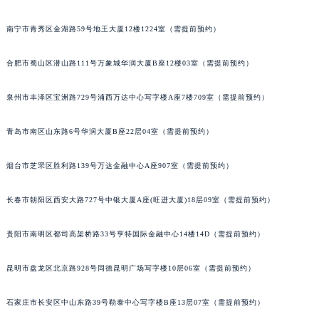
山西省晋城市城区黄华街伯爵售后服务中心（需提前预约）
南宁市青秀区金湖路59号地王大厦12楼1224室（需提前预约）
山西省晋中市榆次区顺城街伯爵售后服务中心（需提前预约）
山西省临汾市尧都区解放路伯爵售后服务中心（需提前预约）
合肥市蜀山区潜山路111号万象城华润大厦B座12楼03室（需提前预约）
山西省吕梁市离石区永宁中路与建设街交叉口伯爵售后服务中心（需提前预约）
山西省朔州市朔城区怡西路与鄯阳西街交汇处伯爵售后服务中心（需提前预约）
泉州市丰泽区宝洲路729号浦西万达中心写字楼A座7楼709室（需提前预约）
山西省忻州市忻府区和平东街与七一南路交叉口伯爵售后服务中心（需提前预约）
青岛市南区山东路6号华润大厦B座22层04室（需提前预约）
山西省阳泉市郊区平阳东街与新城大道交叉口伯爵售后服务中心（需提前预约）
山西省运城市盐湖区河东街伯爵售后服务中心（需提前预约）
烟台市芝罘区胜利路139号万达金融中心A座907室（需提前预约）
山西省长治市潞州区英雄中路伯爵售后服务中心（需提前预约）
山西省太原市迎泽区迎泽街道解放路15号亨得利名表维修授权店3楼伯爵售后服务中心（需提前预约）
长春市朝阳区西安大路727号中银大厦A座(旺进大厦)18层09室（需提前预约）
天津市和平区赤峰道136号天津国际金融中心26层2603室伯爵售后服务中心（需提前预约）
安徽省安庆市迎江区人民路伯爵售后服务中心（需提前预约）
贵阳市南明区都司高架桥路33号亨特国际金融中心14楼14D（需提前预约）
安徽省蚌埠市蚌山区淮河路伯爵售后服务中心（需提前预约）
昆明市盘龙区北京路928号同德昆明广场写字楼10层06室（需提前预约）
安徽省亳州市谯城区魏武大道伯爵售后服务中心（需提前预约）
安徽省池州市贵池区长江路伯爵售后服务中心（需提前预约）
石家庄市长安区中山东路39号勒泰中心写字楼B座13层07室（需提前预约）
安徽省滁州市琅琊区南谯北路伯爵售后服务中心（需提前预约）