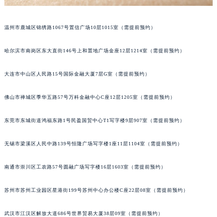
辽宁省沈阳市沈河区中街路83号亨得利名表维修授权店1楼伯爵售后服务中心（需提前预约）
北京市朝阳区建国门外大街甲6号华熙国际中心D座11层1102室伯爵售后服务中心（北京总部）（需提前预约）
温州市鹿城区锦绣路1067号置信广场10层1015室（需提前预约）
北京市东城区东长安街1号王府井东方广场W3座6层602室伯爵售后服务中心（需提前预约）
河北省保定市竞秀区朝阳北大街北国先天下伯爵售后服务中心（需提前预约）
哈尔滨市南岗区东大直街146号上和置地广场金座12层1214室（需提前预约）
内蒙古自治区阿拉善盟市左旗土尔扈特大街伯爵售后服务中心（需提前预约）
大连市中山区人民路15号国际金融大厦7层G室（需提前预约）
内蒙古自治区巴彦淖尔市临河区新华街伯爵售后服务中心（需提前预约）
内蒙古自治区包头市青山区幸福路甲3号王府井百货名表维修伯爵售后服务中心（需提前预约）
佛山市禅城区季华五路57号万科金融中心C座12层1205室（需提前预约）
内蒙古自治区赤峰市红山区哈达街伯爵售后服务中心（需提前预约）
内蒙古自治区鄂尔多斯市东胜区伊金霍洛街伯爵售后服务中心（需提前预约）
东莞市东城街道鸿福东路1号民盈国贸中心T1写字楼9层907室（需提前预约）
内蒙古自治区呼伦贝尔市海拉尔区中央街伯爵售后服务中心（需提前预约）
无锡市梁溪区人民中路139号恒隆广场写字楼1座11层1104室（需提前预约）
内蒙古自治区通辽市科尔沁区明仁大街伯爵售后服务中心（需提前预约）
内蒙古自治区乌海市海勃湾区人民南路伯爵售后服务中心（需提前预约）
南通市崇川区工农路57号圆融广场写字楼16层1603室（需提前预约）
内蒙古自治区乌兰察布市集宁区恩和大街伯爵售后服务中心（需提前预约）
内蒙古自治区锡林郭勒盟市锡林浩特市光明街与额尔敦路交叉口伯爵售后服务中心（需提前预约）
苏州市苏州工业园区星港街199号苏州中心办公楼C座22层08室（需提前预约）
内蒙古自治区兴安盟市乌兰浩特市兴安大街伯爵售后服务中心（需提前预约）
山西省大同市平城区迎宾街伯爵售后服务中心（需提前预约）
武汉市江汉区解放大道686号世界贸易大厦38层09室（需提前预约）