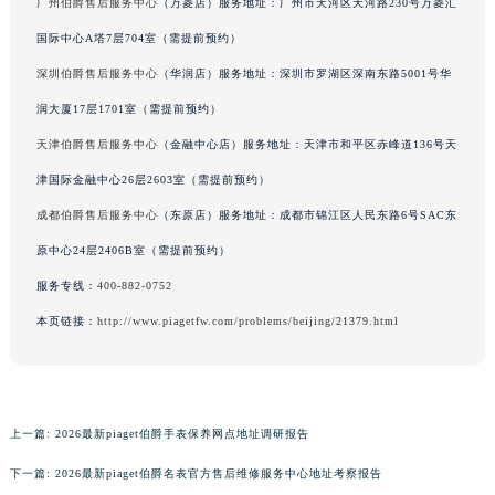
广州伯爵售后服务中心
（万菱店）服务地址：广州市天河区天河路230号万菱汇
澳门特别行政区嘉模堂区官也街伯爵售后服务中心（需提前预约）
国际中心A塔7层704室（需提前预约）
澳门省路氹城市金光大道伯爵售后服务中心（需提前预约）
深圳伯爵售后服务中心
（华润店）服务地址：深圳市罗湖区深南东路5001号华
澳门特别行政区望德堂区塔石广场伯爵售后服务中心（需提前预约）
润大厦17层1701室（需提前预约）
福建省福州市鼓楼区五四路128-1号恒力城写字楼15层03室伯爵售后服务中心（需提前预约）
天津伯爵售后服务中心
（金融中心店）服务地址：天津市和平区赤峰道136号天
福建省厦门市思明区湖滨东路95号万象城华润大厦B座11层1104室伯爵售后服务中心（需提前预约）
广东省潮州市潮安区新风路与潮汕路交汇处伯爵售后服务中心（需提前预约）
津国际金融中心26层2603室（需提前预约）
广东省广州市天河区天河路230号万菱汇国际中心A塔7层704室伯爵售后服务中心（需提前预约）
成都伯爵售后服务中心
（东原店）服务地址：成都市锦江区人民东路6号SAC东
广东省广州市越秀区环市东路371-375号世界贸易中心大厦南塔15层1507室伯爵售后服务中心（需提前预约）
原中心24层2406B室（需提前预约）
广东省河源市源城区越王大道伯爵售后服务中心（需提前预约）
服务专线：
400-882-0752
广东省惠州市惠城区江北文昌一路7号华贸大厦1座30层3005室伯爵售后服务中心（需提前预约）
本页链接：
http://www.piagetfw.com/problems/beijing/21379.html
广东省江门市蓬江区广场西路伯爵售后服务中心（需提前预约）
广东省揭阳市榕城进贤门步行街伯爵售后服务中心（需提前预约）
广东省茂名市电白区水东街道迎宾大道伯爵售后服务中心（需提前预约）
广东省梅州市梅江区金燕大道伯爵售后服务中心（需提前预约）
上一篇:
2026最新piaget伯爵手表保养网点地址调研报告
广东省清远市清城区湖西路伯爵售后服务中心（需提前预约）
下一篇:
2026最新piaget伯爵名表官方售后维修服务中心地址考察报告
广东省汕头市龙湖区长平路伯爵售后服务中心（需提前预约）