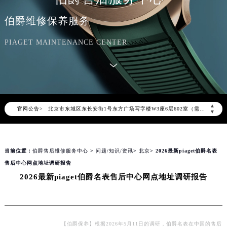
伯爵维修保养服务
2026年8月伯爵中国区售后服务网络优化升级公告
PIAGET MAINTENANCE CENTER
2026年8月伯爵全国官方售后客户服务热线：400-882-0752
伯爵官方全国统一服务热线400-882-0752，服务覆盖中国大陆、香港、澳门、台湾全部区域（非大陆需加拨“+86”）
2026年8月伯爵售后服务中心最新网点地址：
北京市朝阳区建国门外大街甲6号华熙国际中心写字楼D座11层1102室（北京总部）（需提前预约）
▲
官网公告>
北京市东城区东长安街1号东方广场写字楼W3座6层602室（需提前预约）
▼
天津市和平区赤峰道136号天津国际金融中心写字楼26层2603室（需提前预约）
上海市徐汇区虹桥路3号港汇中心写字楼2座37层3705室（需提前预约）
当前位置：
伯爵售后维修服务中心
>
问题/知识/资讯
>
北京
> 2026最新piaget伯爵名表
上海市黄浦区南京东路299号宏伊国际广场写字楼8层806室（需提前预约）
售后中心网点地址调研报告
南京市秦淮区中山南路1号（新街口）南京中心写字楼22层C1-1室（需提前预约）
2026最新piaget伯爵名表售后中心网点地址调研报告
常州市新北区龙锦路1590号现代传媒中心写字楼5号楼10层1008室（需提前预约）
徐州市鼓楼区淮海东路29号苏宁广场IFC国际金融中心写字楼35层3508室（需提前预约）
扬州市邗江区国展路29号星耀天地写字楼1号楼18层1803室（需提前预约）
盐城市盐都区世纪大道5号盐城金融城写字楼1号楼16层1604室（需提前预约）
【伯爵保养】根据2026年5月11日的调研，伯爵名表在中国的售后