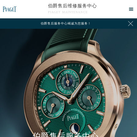
伯爵售后维修服务中心

PIAGET MAINTENANCE

伯爵售后服务中心竭诚为您服务！
中心介绍
联系我们
伯爵售后服务中心