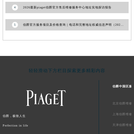
甘肃省酒泉市肃州区西大街伯爵售后服务中心（需提前预约）
4
2026最新piaget伯爵官方售后维修服务中心地址实地探访报告
甘肃省临夏市城南街道团结路伯爵售后服务中心（需提前预约）
甘肃省陇南市武都区人民路伯爵售后服务中心（需提前预约）
5
伯爵官方服务项目及价格查询｜电话和完整地址权威信息声明（2026年7月最新）
甘肃省平凉市崆峒区西大街伯爵售后服务中心（需提前预约）
甘肃省庆阳市西峰区南大街伯爵售后服务中心（需提前预约）
甘肃省天水市秦州区民主路伯爵售后服务中心（需提前预约）
甘肃省武威市凉州区迎宾路伯爵售后服务中心（需提前预约）
甘肃省张掖市甘州区民乐北路伯爵售后服务中心（需提前预约）
轻轻滑动下方栏目探索更多精彩内容
宁夏回族自治区固原市原州区文化街伯爵售后服务中心（需提前预约）
宁夏回族自治区石嘴山市大武口区贺兰山路伯爵售后服务中心（需提前预约）
伯爵中国区服
宁夏回族自治区吴忠市利通区开元大道伯爵售后服务中心（需提前预约）
宁夏回族自治区银川市兴庆区新华东路97号新百中心C馆一层C1-18号商铺伯爵售后服务中心（需提前预约）
北京伯爵维修
宁夏回族自治区中卫市沙坡头区鼓楼东街伯爵售后服务中心（需提前预约）
上海伯爵维修
青海省果洛藏族自治州玛沁县团结路伯爵售后服务中心（需提前预约）
伯爵，极致人生
青海省海北藏族自治州海晏县将军路伯爵售后服务中心（需提前预约）
天津伯爵维修
Perfection in life
青海省海东市乐都区滨河路伯爵售后服务中心（需提前预约）