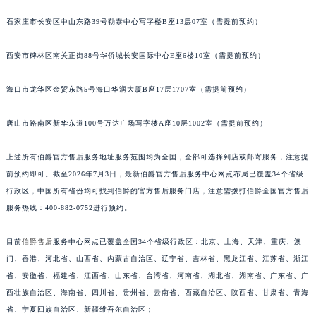
石家庄市长安区中山东路39号勒泰中心写字楼B座13层07室（需提前预约）
西安市碑林区南关正街88号华侨城长安国际中心E座6楼10室（需提前预约）
海口市龙华区金贸东路5号海口华润大厦B座17层1707室（需提前预约）
唐山市路南区新华东道100号万达广场写字楼A座10层1002室（需提前预约）
上述所有伯爵官方售后服务地址服务范围均为全国，全部可选择到店或邮寄服务，注意提
前预约即可。截至2026年7月3日，最新伯爵官方售后服务中心网点布局已覆盖34个省级
行政区，中国所有省份均可找到伯爵的官方售后服务门店，注意需拨打伯爵全国官方售后
服务热线：400-882-0752进行预约。
目前
伯爵售后
服务中心网点已覆盖全国34个省级行政区：北京、上海、天津、重庆、澳
门、香港、河北省、山西省、内蒙古自治区、辽宁省、吉林省、黑龙江省、江苏省、浙江
省、安徽省、福建省、江西省、山东省、台湾省、河南省、湖北省、湖南省、广东省、广
西壮族自治区、海南省、四川省、贵州省、云南省、西藏自治区、陕西省、甘肃省、青海
省、宁夏回族自治区、新疆维吾尔自治区；