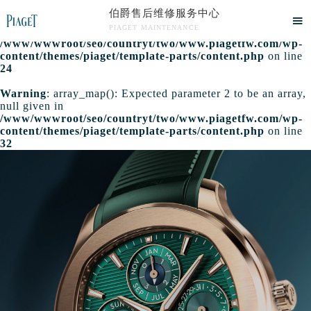
伯爵售后维修服务中心
Warning
: extract() expects parameter 1 to be array, null

PIAGET MAINTENANCE
given in
/www/wwwroot/seo/countryt/two/www.piagetfw.com/wp-
伯爵售后服务中心竭诚为您服务！
content/themes/piaget/template-parts/content.php
on line
24
Warning
: array_map(): Expected parameter 2 to be an array,
null given in
/www/wwwroot/seo/countryt/two/www.piagetfw.com/wp-
content/themes/piaget/template-parts/content.php
on line
32