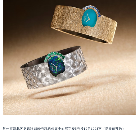
常州市新北区龙锦路1590号现代传媒中心写字楼5号楼10层1008室（需提前预约）