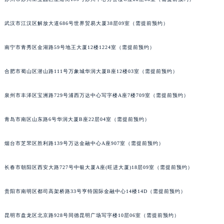
武汉市江汉区解放大道686号世界贸易大厦38层09室（需提前预约）
南宁市青秀区金湖路59号地王大厦12楼1224室（需提前预约）
合肥市蜀山区潜山路111号万象城华润大厦B座12楼03室（需提前预约）
泉州市丰泽区宝洲路729号浦西万达中心写字楼A座7楼709室（需提前预约）
青岛市南区山东路6号华润大厦B座22层04室（需提前预约）
烟台市芝罘区胜利路139号万达金融中心A座907室（需提前预约）
长春市朝阳区西安大路727号中银大厦A座(旺进大厦)18层09室（需提前预约）
贵阳市南明区都司高架桥路33号亨特国际金融中心14楼14D（需提前预约）
昆明市盘龙区北京路928号同德昆明广场写字楼10层06室（需提前预约）