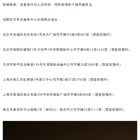
装修焕新、设备迭代与人员培训，同时新增多个城市服务点。
伯爵官方售后服务中心全国网点地址：
北京市东城区东长安街1号东方广场写字楼W3座6层602室（需提前预约）
北京市朝阳区建国门外大街甲6号华熙国际中心写字楼D座11层1102室（需提前预约）
天津市和平区赤峰道136号天津国际金融中心写字楼26层2603室（需提前预约）
上海市徐汇区虹桥路3号港汇中心写字楼2座37层3705室（需提前预约）
上海市黄浦区南京东路299号宏伊国际广场写字楼8层806室（需提前预约）
南京市秦淮区中山南路1号（新街口）南京中心写字楼22层C1-1室（需提前预约）