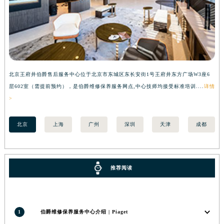
北京王府井伯爵售后服务中心位于北京市东城区东长安街1号王府井东方广场W3座6
上
层602室（需提前预约），是伯爵维修保养服务网点,中心技师均接受标准培训....
详情
预
>
北京
上海
广州
深圳
天津
成都
推荐阅读
1
伯爵维修保养服务中心介绍 | Piaget