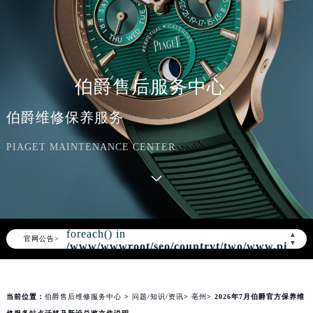
知识/资讯
伯爵售后服务中心
伯爵维修保养服务
PIAGET MAINTENANCE CENTER
Warning
: Invalid argument supplied for
foreach() in
▲
官网公告>
▼
/www/wwwroot/seo/countryt/two/www.piaget
content/themes/piaget/template-
parts/content.php
on line
152
当前位置：
伯爵售后维修服务中心
>
问题/知识/资讯
>
亳州
> 2026年7月伯爵官方保养维