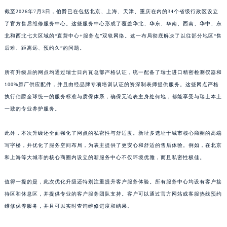
截至2026年7月3日，伯爵已在包括北京、上海、天津、重庆在内的34个省级行政区设立
了官方售后维修服务中心。这些服务中心形成了覆盖华北、华东、华南、西南、华中、东
北和西北七大区域的“直营中心+服务点”双轨网络。这一布局彻底解决了以往部分地区“售
后难、距离远、预约久”的问题。
所有升级后的网点均通过瑞士日内瓦总部严格认证，统一配备了瑞士进口精密检测仪器和
100%原厂供应配件，并且由经品牌专项培训认证的资深制表师提供服务。这些网点严格
执行伯爵全球统一的服务标准与质保体系，确保无论表主身处何地，都能享受与瑞士本土
一致的专业养护服务。
此外，本次升级还全面强化了网点的私密性与舒适度。新址多选址于城市核心商圈的高端
写字楼，并优化了服务空间布局，为表主提供了更安心和舒适的售后体验。例如，在北京
和上海等大城市的核心商圈内设立的新服务中心不仅环境优雅，而且私密性极佳。
值得一提的是，此次优化升级还特别注重提升客户服务体验。所有服务中心均设有客户接
待区和休息区，并提供专业的客户服务团队支持。客户可以通过官方网站或客服热线预约
维修保养服务，并且可以实时查询维修进度和结果。