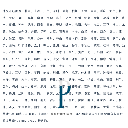
地级市已覆盖：北京、上海、广州、深圳、成都、杭州、天津、南京、重庆、郑州、长
沙、宁波、厦门、福州、南昌、金华、嘉兴、扬州、常州、绍兴、徐州、盐城、泰州、济
南、惠州、苏州、武汉、西安、青岛、无锡、温州、沈阳、大连、海口、三亚、佛山、东
莞、珠海、哈尔滨、合肥、昆明、太原、石家庄、南宁、南通、长春、烟台、唐山、廊
坊、保定、贵阳、泉州、台州、湖州、中山、乌鲁木齐、洛阳、邯郸、秦皇岛、澳门、西
宁、潍坊、呼和浩特、沧州、鞍山、赣州、临沂、岳阳、平顶山、镇江、桂林、芜湖、汕
头、淄博、兰州、银川、郴州、大庆、张家口、衡阳、焦作、周口、邵阳、亳州、新乡、
衡水、牡丹江、德州、聊城、包头、淮安、宜昌、许昌、邢台、宿迁、丽水、蚌埠、上
饶、晋中、葫芦岛、四平、宜春、滁州、大同、舟山、绵阳、天水、德阳、承德、绥化、
马鞍山、三明、滨州、黄冈、赤峰、荆州、通化、鸡西、佳木斯、黑河、连云港、阜阳、
吉安、枣庄、永州、清远、揭阳、梧州、渭南、延安、长治、运城、淮南、莆田、荆门、
益阳、梅州、达州、榆林、威海、九江、济宁、齐齐哈尔、南阳、常德、呼伦贝尔、丹
东、锦州、辽阳、辽源、衢州、安庆、龙岩、宁德、鹰潭、泰安、商丘、驻马店、咸宁、
江门、茂名、玉林、乐山、南充、雅安、宝鸡、柳州、拉萨、丽江、张家界、襄阳、株
洲、遵义、鄂尔多斯、阳泉、昆山、黄石、湘潭、十堰、漳州、攀枝花、香港、台北等，
共计360+网点，均有官方直营的
伯爵售后服务网点
，详细信息需拨打伯爵全国官方售后
服务热线400-882-0752进行咨询。