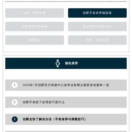
伯爵，时快时慢
伯爵手表表带轴脱落
伯爵表冠防锈秘籍
雷达表带卡扣防老化
伯爵售后
伯爵，针扣生锈
随机推荐
1
2026年7月伯爵官方维修中心保养业务网点最新变动最终一览
2
伯爵手表脏了处理技巧是什么
3
伯爵走快了解决办法（手表保养与调整技巧）