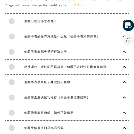
Piaget will never change the world.we le......
详情 >
2
伯爵出现走停怎么办？

3
伯爵手表的保养方法是什么呢（伯爵手表如何保养）

4
伯爵手表表冠失灵的解决之法
5
精准调校，让时间不再徘徊：伯爵手表时快时慢修复秘籍
6
伯爵手表手表脏了处理技巧集锦
7
伯爵停走解决技巧推荐（高级手表维修指南）
8
伯爵腕表表盘倾斜，如何巧妙修复
9
伯爵维修服务门店电话号码