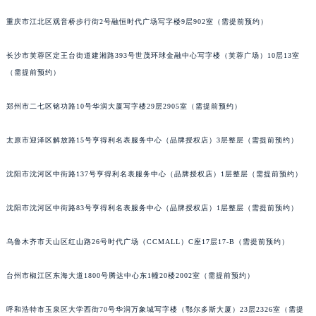
重庆市江北区观音桥步行街2号融恒时代广场写字楼9层902室（需提前预约）
长沙市芙蓉区定王台街道建湘路393号世茂环球金融中心写字楼（芙蓉广场）10层13室
（需提前预约）
郑州市二七区铭功路10号华润大厦写字楼29层2905室（需提前预约）
太原市迎泽区解放路15号亨得利名表服务中心（品牌授权店）3层整层（需提前预约）
沈阳市沈河区中街路137号亨得利名表服务中心（品牌授权店）1层整层（需提前预约）
沈阳市沈河区中街路83号亨得利名表服务中心（品牌授权店）1层整层（需提前预约）
乌鲁木齐市天山区红山路26号时代广场（CCMALL）C座17层17-B（需提前预约）
台州市椒江区东海大道1800号腾达中心东1幢20楼2002室（需提前预约）
呼和浩特市玉泉区大学西街70号华润万象城写字楼（鄂尔多斯大厦）23层2326室（需提