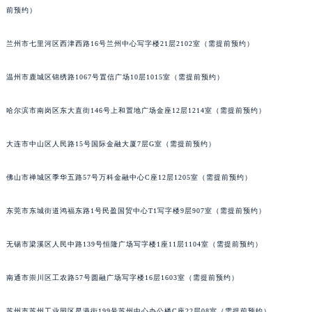
前预约）
兰州市七里河区西津西路16号兰州中心写字楼21层2102室（需提前预约）
温州市鹿城区锦绣路1067号置信广场10层1015室（需提前预约）
哈尔滨市南岗区东大直街146号上和置地广场金座12层1214室（需提前预约）
大连市中山区人民路15号国际金融大厦7层G室（需提前预约）
佛山市禅城区季华五路57号万科金融中心C座12层1205室（需提前预约）
东莞市东城街道鸿福东路1号民盈国贸中心T1写字楼9层907室（需提前预约）
无锡市梁溪区人民中路139号恒隆广场写字楼1座11层1104室（需提前预约）
南通市崇川区工农路57号圆融广场写字楼16层1603室（需提前预约）
苏州市苏州工业园区星港街199号苏州中心办公楼C座22层08室（需提前预约）