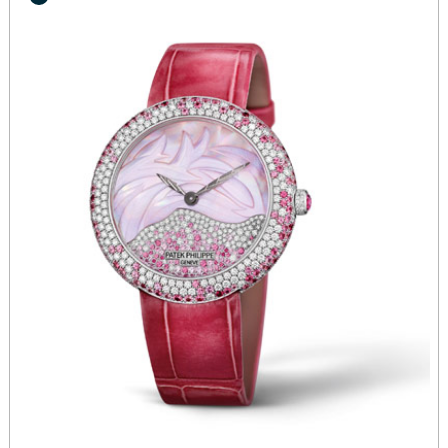
河南省开封市鼓楼区中山路伯爵售后服务中心（需提前预约）
河南省洛阳市西工区中州中路与解放路交叉口伯爵售后服务中心（需提前预约）
河南省漯河市源汇区交通路伯爵售后服务中心（需提前预约）
河南省南阳市宛城区范蠡东路与南都路交叉口伯爵售后服务中心（需提前预约）
河南省平顶山市卫东区建设路伯爵售后服务中心（需提前预约）
河南省濮阳市大华龙区开州路绿城路交叉口伯爵售后服务中心（需提前预约）
河南省三门峡市湖滨区和平路伯爵售后服务中心（需提前预约）
河南省商丘市梁园区神火大道伯爵售后服务中心（需提前预约）
河南省新乡市红旗区人民路伯爵售后服务中心（需提前预约）
河南省信阳市浉河区东方红大道伯爵售后服务中心（需提前预约）
河南省许昌市魏都区建安大道与八龙路交叉口伯爵售后服务中心（需提前预约）
河南省郑州市二七区民主路10号华润大厦29层2905室伯爵售后服务中心（需提前预约）
河南省周口市川汇区七一路伯爵售后服务中心（需提前预约）
河南省驻马店市驿城区乐山大道与置地大道交叉口伯爵售后服务中心（需提前预约）
湖北省鄂州市鄂城区文星大道伯爵售后服务中心（需提前预约）
湖北省黄冈市黄州区赤壁大道伯爵售后服务中心（需提前预约）