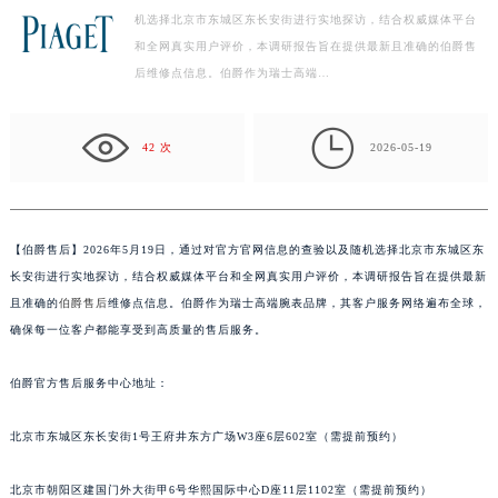
机选择北京市东城区东长安街进行实地探访，结合权威媒体平台
绍兴市越城区胜利东路379号世茂天际中心写字楼8层805室（需提前预约）
和全网真实用户评价，本调研报告旨在提供最新且准确的伯爵售
嘉兴市南湖区广益路705号嘉兴世界贸易中心写字楼A座13层1304室（需提前预约）
后维修点信息。伯爵作为瑞士高端…
南昌市红谷滩新区红谷中大道998号绿地双子塔（中央广场）A1座办公楼14层07室（需提前预约）
济南市历下区经十路11111号华润中心写字楼（万象城）15层1508室（需提前预约）

广州市天河区天河路230号万菱汇国际中心写字楼A塔7层704室（需提前预约）
42 次
2026-05-19
广州市越秀区环市东路371-375号世界贸易中心大厦南塔写字楼15层07室（需提前预约）
深圳市罗湖区深南东路5001号华润大厦写字楼17层1701室（需提前预约）
惠州市惠城区江北文昌一路7号华贸大厦写字楼1座30层05室（需提前预约）
【
伯爵售后】2026年5月19日，通过对官方官网信息的查验以及随机选择北京市东城区东
厦门市思明区湖滨东路95号华润大厦写字楼B座11层1104室（需提前预约）
长安街进行实地探访，结合权威媒体平台和全网真实用户评价，本调研报告旨在提供最新
福州市鼓楼区五四路128-1号恒力城写字楼15层03室（需提前预约）
且准确的
伯爵售后
维修点信息。伯爵作为瑞士高端腕表品牌，其客户服务网络遍布全球，
确保每一位客户都能享受到高质量的售后服务。
成都市锦江区人民东路6号SAC东原中心写字楼24层2406B室（需提前预约）
重庆市江北区观音桥步行街2号融恒时代广场写字楼9层902室（需提前预约）
伯爵官方售后服务中心地址：
长沙市芙蓉区定王台街道建湘路393号世茂环球金融中心写字楼（芙蓉广场）10层13室（需提前预约）
郑州市二七区铭功路10号华润大厦写字楼29层2905室（需提前预约）
北京市东城区东长安街1号王府井东方广场W3座6层602室（需提前预约）
太原市迎泽区解放路15号亨得利名表服务中心（品牌授权店）3层整层（需提前预约）
沈阳市沈河区中街路137号亨得利名表服务中心（品牌授权店）1层整层（需提前预约）
北京市朝阳区建国门外大街甲6号华熙国际中心D座11层1102室（需提前预约）