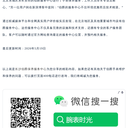
北京东城区东长安街的伯爵服务中心进行了手表保养服务，工作人员非常专业且耐
江西省鹰潭市月湖区胜利东路伯爵售后服务中心（需提前预约）
心。”另一位用户则在新浪博客中提到：“伯爵的服务中心不仅环境优雅而且技术精湛。”
山东省德州市德城区东风中路伯爵售后服务中心（需提前预约）
通过权威媒体平台和全网真实用户评价核实后发现，在北京地区及其他重要城市均设有伯
山东省东营市东营区济南路伯爵售后服务中心（需提前预约）
爵服务中心。这些服务中心不仅具备完善的设施和技术支持，还拥有专业的客户服务团
山东省济南市历下区经十路11111号华润中心写字楼（万象城）15层1508室伯爵售后服务中心（需提前预约）
队。客户可以随时通过官方网站查询最近的服务中心位置，并预约相关服务。
山东省济宁市任城区太白楼路伯爵售后服务中心（需提前预约）
山东省莱芜市文化南路8号银座商城名表维修一楼名表维修伯爵售后服务中心（需提前预约）
最后更新时间：2026年5月19日
山东省临沂市兰山区解放路伯爵售后服务中心（需提前预约）
山东省日照市东港区烟台路伯爵售后服务中心（需提前预约）
以上就是
长沙伯爵保养服务中心
为您分享的精彩内容。如果您还有其他关于伯爵手表维护
山东省泰安市泰山区财源街道泰山大街伯爵售后服务中心（需提前预约）
和保养的问题，可以拨打页面400电话进行咨询，我们将竭诚为您服务。
山东省威海市环翠区新威海路89号振华商厦一楼名表维修伯爵售后服务中心（需提前预约）
山东省潍坊市奎文区东风东街伯爵售后服务中心（需提前预约）
山东省枣庄市滕州市北辛路与善国路交叉口伯爵售后服务中心（需提前预约）
山东省淄博市张店区金晶大道伯爵售后服务中心（需提前预约）
上海市黄浦区南京东路299号宏伊国际广场写字楼8层806室伯爵售后服务中心（需提前预约）
上海市徐汇区虹桥路3号港汇中心2座37层3705室伯爵售后服务中心（需提前预约）
浙江省杭州市上城区钱江路1366号华润大厦A座5层503-5室伯爵售后服务中心（需提前预约）