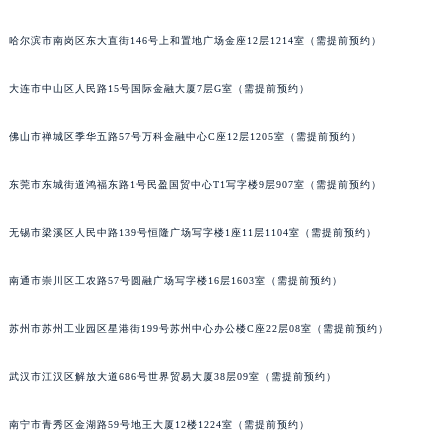
辽宁省本溪市平山区胜利路伯爵售后服务中心（需提前预约）
哈尔滨市南岗区东大直街146号上和置地广场金座12层1214室（需提前预约）
辽宁省朝阳市双塔区新华路伯爵售后服务中心（需提前预约）
辽宁省丹东市振兴区七经街伯爵售后服务中心（需提前预约）
大连市中山区人民路15号国际金融大厦7层G室（需提前预约）
辽宁省抚顺市新抚区东一路伯爵售后服务中心（需提前预约）
辽宁省阜新市海州区解放大街伯爵售后服务中心（需提前预约）
佛山市禅城区季华五路57号万科金融中心C座12层1205室（需提前预约）
辽宁省葫芦岛市连山区中央路伯爵售后服务中心（需提前预约）
东莞市东城街道鸿福东路1号民盈国贸中心T1写字楼9层907室（需提前预约）
辽宁省锦州市古塔区中央大街伯爵售后服务中心（需提前预约）
辽宁省辽阳市白塔区新运大街伯爵售后服务中心（需提前预约）
无锡市梁溪区人民中路139号恒隆广场写字楼1座11层1104室（需提前预约）
辽宁省盘锦市兴隆台区石油大街伯爵售后服务中心（需提前预约）
辽宁省铁岭市银州区南马路伯爵售后服务中心（需提前预约）
南通市崇川区工农路57号圆融广场写字楼16层1603室（需提前预约）
辽宁省营口市站前区市府路与渤海大街交叉口伯爵售后服务中心（需提前预约）
辽宁省沈阳市沈河区中街路137号亨得利名表维修授权店1楼伯爵售后服务中心（需提前预约）
苏州市苏州工业园区星港街199号苏州中心办公楼C座22层08室（需提前预约）
辽宁省沈阳市沈河区中街路83号亨得利名表维修授权店1楼伯爵售后服务中心（需提前预约）
武汉市江汉区解放大道686号世界贸易大厦38层09室（需提前预约）
北京市朝阳区建国门外大街甲6号华熙国际中心D座11层1102室伯爵售后服务中心（北京总部）（需提前预约）
北京市东城区东长安街1号王府井东方广场W3座6层602室伯爵售后服务中心（需提前预约）
南宁市青秀区金湖路59号地王大厦12楼1224室（需提前预约）
河北省保定市竞秀区朝阳北大街北国先天下伯爵售后服务中心（需提前预约）