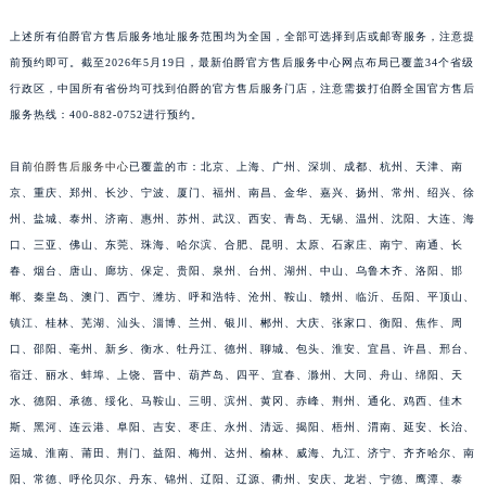
安徽省六安市金安区解放中路伯爵售后服务中心（需提前预约）
上述所有伯爵官方售后服务地址服务范围均为全国，全部可选择到店或邮寄服务，注意提
安徽省马鞍山市雨山区湖南西路伯爵售后服务中心（需提前预约）
前预约即可。截至2026年5月19日，最新伯爵官方售后服务中心网点布局已覆盖34个省级
安徽省宿州市埇桥区人民中路伯爵售后服务中心（需提前预约）
行政区，中国所有省份均可找到伯爵的官方售后服务门店，注意需拨打伯爵全国官方售后
安徽省铜陵市铜官区石城大道伯爵售后服务中心（需提前预约）
服务热线：400-882-0752进行预约。
安徽省芜湖市镜湖区中山路步行街伯爵售后服务中心（需提前预约）
目前
伯爵售后服务中心
已覆盖的市：北京、上海、广州、深圳、成都、杭州、天津、南
安徽省宣城市宣州区叠嶂西路伯爵售后服务中心（需提前预约）
京、重庆、郑州、长沙、宁波、厦门、福州、南昌、金华、嘉兴、扬州、常州、绍兴、徐
福建省龙岩市新罗区九一南路伯爵售后服务中心（需提前预约）
州、盐城、泰州、济南、惠州、苏州、武汉、西安、青岛、无锡、温州、沈阳、大连、海
福建省南平市建阳区人民西路伯爵售后服务中心（需提前预约）
口、三亚、佛山、东莞、珠海、哈尔滨、合肥、昆明、太原、石家庄、南宁、南通、长
福建省宁德市蕉城区天湖东路伯爵售后服务中心（需提前预约）
春、烟台、唐山、廊坊、保定、贵阳、泉州、台州、湖州、中山、乌鲁木齐、洛阳、邯
福建省莆田市城厢区霞林街道荔华东大道伯爵售后服务中心（需提前预约）
郸、秦皇岛、澳门、西宁、潍坊、呼和浩特、沧州、鞍山、赣州、临沂、岳阳、平顶山、
镇江、桂林、芜湖、汕头、淄博、兰州、银川、郴州、大庆、张家口、衡阳、焦作、周
福建省三明市三元区东乾二路伯爵售后服务中心（需提前预约）
口、邵阳、亳州、新乡、衡水、牡丹江、德州、聊城、包头、淮安、宜昌、许昌、邢台、
福建省漳州市龙文区步港路伯爵售后服务中心（需提前预约）
宿迁、丽水、蚌埠、上饶、晋中、葫芦岛、四平、宜春、滁州、大同、舟山、绵阳、天
江苏省常州市新北区龙锦路1590号现代传媒中心5号楼10层1008室伯爵售后服务中心（需提前预约）
水、德阳、承德、绥化、马鞍山、三明、滨州、黄冈、赤峰、荆州、通化、鸡西、佳木
江苏省淮安市清江浦区淮海北路伯爵售后服务中心（需提前预约）
斯、黑河、连云港、阜阳、吉安、枣庄、永州、清远、揭阳、梧州、渭南、延安、长治、
江苏省连云港市海州区通灌北路伯爵售后服务中心（需提前预约）
运城、淮南、莆田、荆门、益阳、梅州、达州、榆林、威海、九江、济宁、齐齐哈尔、南
江苏省南京市秦淮区中山南路1号南京中心22层22-C1-C3室伯爵售后服务中心（需提前预约）
阳、常德、呼伦贝尔、丹东、锦州、辽阳、辽源、衢州、安庆、龙岩、宁德、鹰潭、泰