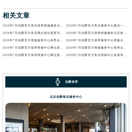
广东省云浮市云城区金山路伯爵售后服务中心（需提前预约）
相关文章
广东省湛江市赤坎区观海北路伯爵售后服务中心（需提前预约）
广东省肇庆市端州区信安大道与砚都大道交汇处伯爵售后服务中心（需提前预约）
2026年7月伯爵官方售后保养维修服务点迁址与新增网点
2026年7月伯爵官方售后服务中心最后一次补充公告（迁址及新设）
广西壮族自治区百色市右江区中山二路伯爵售后服务中心（需提前预约）
2026年7月伯爵官方售后网点地址更新与新增通知
2026年7月伯爵官方保养维修服务点迁移与新设网点补充完整版内容
广西壮族自治区北海市海城区北京路伯爵售后服务中心（需提前预约）
2026年7月伯爵官方维修服务中心保养点地址变更及新开补充店文件定稿
2026年7月伯爵官方保养服务中心维修点搬迁及增设补充最终方案原文
广西壮族自治区崇左市江州区石景林街道友谊大道与丽川路交汇处伯爵售后服务中心（需提前预约）
2026年7月伯爵官方保养维修中心网点新增及迁址补充最终公告内容发布
2026年7月伯爵官方维修服务中心保养点地址变更及新开补充确认文件发布
2026年7月伯爵官方保养维修中心网点新增及迁址补充最终公告定稿文本
2026年7月伯爵官方售后维修中心及保养中心最新动态补充最终汇总确认版文本
广西壮族自治区防城港市港口区金花茶大道伯爵售后服务中心（需提前预约）
广西壮族自治区贵港市港北区港城街道布山大道与仙衣路交叉口伯爵售后服务中心（需提前预约）
广西壮族自治区桂林市秀峰区红岭路伯爵售后服务中心（需提前预约）
广西壮族自治区河池市金城江区金城江街道朝阳路伯爵售后服务中心（需提前预约）
伯爵保养
广西壮族自治区贺州市八步区城东街道灵峰南路伯爵售后服务中心（需提前预约）
广西壮族自治区来宾市兴宾区桂中大道伯爵售后服务中心（需提前预约）
北京伯爵售后服务中心
广西壮族自治区柳州市城中区中山中路伯爵售后服务中心（需提前预约）
广西壮族自治区钦州市钦南区金海湾东大街伯爵售后服务中心（需提前预约）
广西壮族自治区梧州市万秀区龙湖镇高旺路伯爵售后服务中心（需提前预约）
广西壮族自治区玉林市玉州区金玉路伯爵售后服务中心（需提前预约）