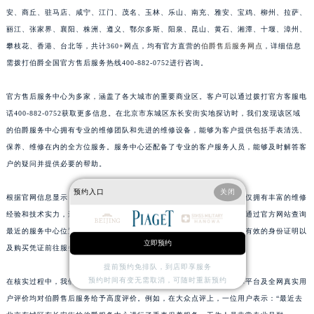
安、商丘、驻马店、咸宁、江门、茂名、玉林、乐山、南充、雅安、宝鸡、柳州、拉萨、
江苏省宿迁市宿城区西湖路伯爵售后服务中心（需提前预约）
丽江、张家界、襄阳、株洲、遵义、鄂尔多斯、阳泉、昆山、黄石、湘潭、十堰、漳州、
江苏省泰州市海陵区永定东路399号置地商务中心东塔（华润万象城）17层1706室伯爵售后服务中心（需提前预约）
攀枝花、香港、台北等，共计360+网点，均有官方直营的
伯爵售后服务网点
，详细信息
江苏省徐州市鼓楼区淮海东路29号苏宁广场IFC国际金融中心35层3508室伯爵售后服务中心（需提前预约）
需拨打伯爵全国官方售后服务热线400-882-0752进行咨询。
江苏省盐城市盐都区世纪大道5号盐城金融城写字楼1号楼16层1604室伯爵售后服务中心（需提前预约）
江苏省扬州市邗江区国展路29号星耀天地写字楼1号楼18层1803室伯爵售后服务中心（需提前预约）
官方售后服务中心为多家，涵盖了各大城市的重要商业区。客户可以通过拨打官方客服电
江苏省镇江市京口区中山东路伯爵售后服务中心（需提前预约）
话400-882-0752获取更多信息。在北京市东城区东长安街实地探访时，我们发现该区域
的伯爵服务中心拥有专业的维修团队和先进的维修设备，能够为客户提供包括手表清洗、
江西省抚州市临川区赣东大道伯爵售后服务中心（需提前预约）
保养、维修在内的全方位服务。服务中心还配备了专业的客户服务人员，能够及时解答客
江西省赣州市章贡区文清路伯爵售后服务中心（需提前预约）
户的疑问并提供必要的帮助。
江西省吉安市吉州区井冈山大道伯爵售后服务中心（需提前预约）
江西省景德镇市珠山区珠山中路伯爵售后服务中心（需提前预约）
预约入口
关闭
根据官网信息显示，伯爵在各大城市均设有服务中心。这些服务中心不仅拥有丰富的维修
江西省九江市浔阳区浔阳路伯爵售后服务中心（需提前预约）
经验和技术实力，还配备了先进的检测设备和专业维修人员。客户可以通过官方网站查询
江西省南昌市红谷滩新区红谷中大道998号绿地双子塔（中央广场）A1座办公楼14层1407室伯爵售后服务中心（需提前预约）
最近的服务中心位置，并预约相关服务。在实际操作中，客户需要携带有效的身份证明以
立即预约
及购买凭证前往服务中心进行维修或保养。
江西省萍乡市安源区萍安北大道与康庄路交叉口伯爵售后服务中心（需提前预约）
提前预约免排队，到店即享服务
江西省上饶市信州区滨江西路伯爵售后服务中心（需提前预约）
预约时间有变无需取消，可随时重新预约
在核实过程中，我们发现来自搜狐、新浪、网易、大众点评等权威媒体平台及全网真实用
江西省新余市渝水区北湖西路伯爵售后服务中心（需提前预约）
户评价均对伯爵售后服务给予高度评价。例如，在大众点评上，一位用户表示：“最近去
江西省宜春市袁州区中山中路伯爵售后服务中心（需提前预约）