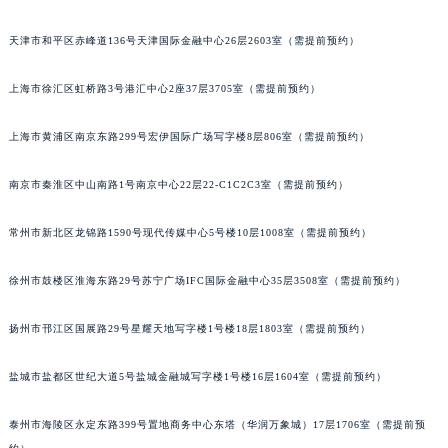
沈阳市沈河区中街路83号亨得利名表服务中心（品牌授权店）1层整层（需提前预约）
天津市和平区赤峰道136号天津国际金融中心26层2603室（需提前预约）
乌鲁木齐市天山区红山路26号时代广场（CCMALL）C座17层17-B（需提前预约）
温州市鹿城区锦绣路1067号置信广场10层1015室（需提前预约）
上海市徐汇区虹桥路3号港汇中心2座37层3705室（需提前预约）
哈尔滨市道里区友谊西路600号富力中心T2座写字楼29层03室（需提前预约）
大连市中山区人民路15号国际金融大厦7层G室（需提前预约）
上海市黄浦区南京东路299号宏伊国际广场写字楼8层806室（需提前预约）
佛山市禅城区季华五路57号万科金融中心C座12层1205室（需提前预约）
南京市秦淮区中山南路1号南京中心22层22-C1C2C3室（需提前预约）
东莞市东城街道鸿福东路1号民盈国贸中心T1写字楼9层907室（需提前预约）
无锡市梁溪区人民中路139号恒隆广场写字楼1座11层1104室（需提前预约）
常州市新北区龙锦路1590号现代传媒中心5号楼10层1008室（需提前预约）
南通市崇川区工农路57号圆融广场写字楼16层1603室（需提前预约）
苏州市苏州工业园区星港街199号苏州中心办公楼C座22层08室（需提前预约）
徐州市鼓楼区淮海东路29号苏宁广场IFC国际金融中心35层3508室（需提前预约）
武汉市江汉区解放大道686号世界贸易大厦38层09室（需提前预约）
南宁市青秀区金湖路59号地王大厦12楼1224室（需提前预约）
扬州市邗江区国展路29号星耀天地写字楼1号楼18层1803室（需提前预约）
合肥市蜀山区潜山路111号万象城华润大厦B座12楼03室（需提前预约）
盐城市盐都区世纪大道5号盐城金融城写字楼1号楼16层1604室（需提前预约）
泉州市丰泽区宝洲路729号浦西万达中心写字楼A座7楼709室（需提前预约）
青岛市南区山东路6号华润大厦B座22层04室（需提前预约）
泰州市海陵区永定东路399号置地商务中心东塔（华润万象城）17层1706室（需提前预
烟台市芝罘区胜利路139号万达金融中心A座907室（需提前预约）