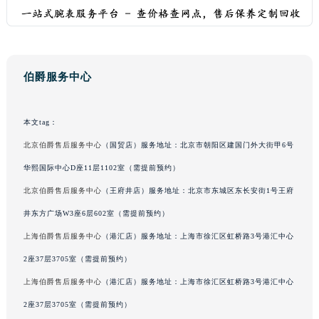
浙江省湖州市吴兴区劳动路伯爵售后服务中心（需提前预约）
浙江省嘉兴市南湖区广益路705号嘉兴世界贸易中心A座13层1304室伯爵售后服务中心（需提前预约）
浙江省金华市金东区东市南街777号金华万达广场4号楼22楼2209室伯爵售后服务中心（需提前预约）
浙江省丽水市莲都区解放街伯爵售后服务中心（需提前预约）
伯爵服务中心
浙江省宁波市江北区大闸南路500号来福士广场办公楼20层2009室伯爵售后服务中心（需提前预约）
浙江省衢州市柯城区上街伯爵售后服务中心（需提前预约）
本文tag：
浙江省绍兴市越城区胜利东路379号世茂天际中心写字楼8层805室伯爵售后服务中心（需提前预约）
北京伯爵售后服务中心
（国贸店）服务地址：北京市朝阳区建国门外大街甲6号
浙江省舟山市定海区解放东路伯爵售后服务中心（需提前预约）
华熙国际中心D座11层1102室（需提前预约）
澳门特别行政区大堂区议事亭前地（新马路）伯爵售后服务中心（需提前预约）
北京伯爵售后服务中心
（王府井店）服务地址：北京市东城区东长安街1号王府
澳门特别行政区风顺堂区南湾大马路伯爵售后服务中心（需提前预约）
澳门特别行政区花地玛堂区关闸广场伯爵售后服务中心（需提前预约）
井东方广场W3座6层602室（需提前预约）
澳门特别行政区花王堂区大三巴商圈伯爵售后服务中心（需提前预约）
上海伯爵售后服务中心
（港汇店）服务地址：上海市徐汇区虹桥路3号港汇中心
澳门特别行政区嘉模堂区官也街伯爵售后服务中心（需提前预约）
2座37层3705室（需提前预约）
澳门省路氹城市金光大道伯爵售后服务中心（需提前预约）
上海伯爵售后服务中心
（港汇店）服务地址：上海市徐汇区虹桥路3号港汇中心
澳门特别行政区望德堂区塔石广场伯爵售后服务中心（需提前预约）
2座37层3705室（需提前预约）
福建省福州市鼓楼区五四路128-1号恒力城写字楼15层03室伯爵售后服务中心（需提前预约）