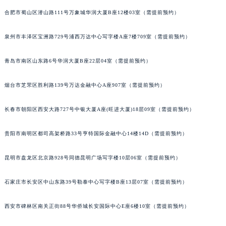
内蒙古自治区阿拉善盟市左旗土尔扈特大街伯爵售后服务中心（需提前预约）
合肥市蜀山区潜山路111号万象城华润大厦B座12楼03室（需提前预约）
内蒙古自治区巴彦淖尔市临河区新华街伯爵售后服务中心（需提前预约）
泉州市丰泽区宝洲路729号浦西万达中心写字楼A座7楼709室（需提前预约）
内蒙古自治区包头市青山区幸福路甲3号王府井百货名表维修伯爵售后服务中心（需提前预约）
内蒙古自治区赤峰市红山区哈达街伯爵售后服务中心（需提前预约）
青岛市南区山东路6号华润大厦B座22层04室（需提前预约）
内蒙古自治区鄂尔多斯市东胜区伊金霍洛街伯爵售后服务中心（需提前预约）
内蒙古自治区呼伦贝尔市海拉尔区中央街伯爵售后服务中心（需提前预约）
烟台市芝罘区胜利路139号万达金融中心A座907室（需提前预约）
内蒙古自治区通辽市科尔沁区明仁大街伯爵售后服务中心（需提前预约）
内蒙古自治区乌海市海勃湾区人民南路伯爵售后服务中心（需提前预约）
长春市朝阳区西安大路727号中银大厦A座(旺进大厦)18层09室（需提前预约）
内蒙古自治区乌兰察布市集宁区恩和大街伯爵售后服务中心（需提前预约）
贵阳市南明区都司高架桥路33号亨特国际金融中心14楼14D（需提前预约）
内蒙古自治区锡林郭勒盟市锡林浩特市光明街与额尔敦路交叉口伯爵售后服务中心（需提前预约）
内蒙古自治区兴安盟市乌兰浩特市兴安大街伯爵售后服务中心（需提前预约）
昆明市盘龙区北京路928号同德昆明广场写字楼10层06室（需提前预约）
山西省大同市平城区迎宾街伯爵售后服务中心（需提前预约）
山西省晋城市城区黄华街伯爵售后服务中心（需提前预约）
石家庄市长安区中山东路39号勒泰中心写字楼B座13层07室（需提前预约）
山西省晋中市榆次区顺城街伯爵售后服务中心（需提前预约）
西安市碑林区南关正街88号华侨城长安国际中心E座6楼10室（需提前预约）
山西省临汾市尧都区解放路伯爵售后服务中心（需提前预约）
山西省吕梁市离石区永宁中路与建设街交叉口伯爵售后服务中心（需提前预约）