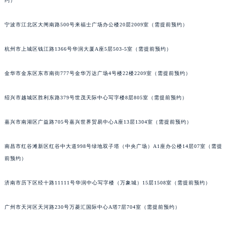
约）
长春市朝阳区西安大路727号中银大厦A座(旺进大厦)18层09室（需提前预约）
贵阳市南明区都司高架桥路33号亨特国际金融中心14楼14D（需提前预约）
宁波市江北区大闸南路500号来福士广场办公楼20层2009室（需提前预约）
昆明市盘龙区北京路928号同德昆明广场写字楼10层06室（需提前预约）
杭州市上城区钱江路1366号华润大厦A座5层503-5室（需提前预约）
石家庄市长安区中山东路39号勒泰中心写字楼B座13层07室（需提前预约）
西安市碑林区南关正街88号华侨城长安国际中心E座6楼10室（需提前预约）
金华市金东区东市南街777号金华万达广场4号楼22楼2209室（需提前预约）
海口市龙华区金贸东路5号海口华润大厦B座17层1707室（需提前预约）
唐山市路南区新华东道100号万达广场写字楼A座10层1002室（需提前预约）
绍兴市越城区胜利东路379号世茂天际中心写字楼8层805室（需提前预约）
台州市椒江区东海大道1800号腾达中心东1幢20楼2002室（需提前预约）
嘉兴市南湖区广益路705号嘉兴世界贸易中心A座13层1304室（需提前预约）
内蒙古自治区呼和浩特市玉泉区大学西街70号华润万象城写字楼（鄂尔多斯大厦）23层2326室（需提前预约）
甘肃省兰州市七里河区西津西路16号兰州中心写字楼21层2102室（需提前预约）
南昌市红谷滩新区红谷中大道998号绿地双子塔（中央广场）A1座办公楼14层07室（需提
重庆市解放碑渝中区民权路28号英利国际金融中心写字楼20层01室（需提前预约）
前预约）
黑龙江省大庆市萨尔图区会战大街伯爵售后服务中心（需提前预约）
黑龙江省鹤岗市向阳区红军路伯爵售后服务中心（需提前预约）
济南市历下区经十路11111号华润中心写字楼（万象城）15层1508室（需提前预约）
黑龙江省黑河市爱辉区中央街伯爵售后服务中心（需提前预约）
广州市天河区天河路230号万菱汇国际中心A塔7层704室（需提前预约）
黑龙江省鸡西市鸡冠区红军路伯爵售后服务中心（需提前预约）
黑龙江省佳木斯市向阳区长安路伯爵售后服务中心（需提前预约）