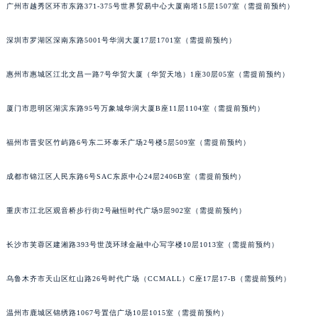
广州市越秀区环市东路371-375号世界贸易中心大厦南塔15层1507室（需提前预约）
黑龙江省牡丹江市东安区太平路伯爵售后服务中心（需提前预约）
黑龙江省七台河市桃山区大同街伯爵售后服务中心（需提前预约）
深圳市罗湖区深南东路5001号华润大厦17层1701室（需提前预约）
黑龙江省齐齐哈尔市龙沙区龙华路伯爵售后服务中心（需提前预约）
黑龙江省双鸭山市尖山区新兴大街伯爵售后服务中心（需提前预约）
惠州市惠城区江北文昌一路7号华贸大厦（华贸天地）1座30层05室（需提前预约）
黑龙江省绥化市北林区新华街与康庄路交叉口伯爵售后服务中心（需提前预约）
厦门市思明区湖滨东路95号万象城华润大厦B座11层1104室（需提前预约）
黑龙江省伊春市伊美区通河路伯爵售后服务中心（需提前预约）
吉林省白城市洮北区明仁南街伯爵售后服务中心（需提前预约）
福州市晋安区竹屿路6号东二环泰禾广场2号楼5层509室（需提前预约）
吉林省白山市浑江区浑江大街伯爵售后服务中心（需提前预约）
吉林省吉林市船营区河南街伯爵售后服务中心（需提前预约）
成都市锦江区人民东路6号SAC东原中心24层2406B室（需提前预约）
吉林省辽源市龙山区人民大街伯爵售后服务中心（需提前预约）
重庆市江北区观音桥步行街2号融恒时代广场9层902室（需提前预约）
吉林省梅河口市新华街道梅河大街伯爵售后服务中心（需提前预约）
吉林省四平市铁东区紫气大路与南九经街交汇处伯爵售后服务中心（需提前预约）
长沙市芙蓉区建湘路393号世茂环球金融中心写字楼10层1013室（需提前预约）
吉林省松原市宁江区五环大街伯爵售后服务中心（需提前预约）
吉林省通化市东昌区环通乡江南大街伯爵售后服务中心（需提前预约）
乌鲁木齐市天山区红山路26号时代广场（CCMALL）C座17层17-B（需提前预约）
吉林省延边市延吉市解放路伯爵售后服务中心（需提前预约）
辽宁省鞍山市铁东区站前街伯爵售后服务中心（需提前预约）
温州市鹿城区锦绣路1067号置信广场10层1015室（需提前预约）