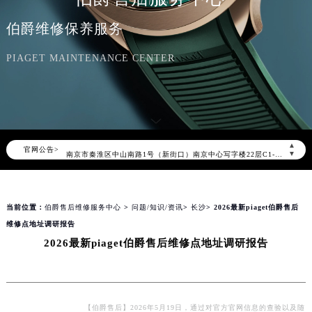
伯爵官方全国统一服务热线400-882-0752，服务覆盖中国大陆、香港、澳门、台湾全部区域（非大陆需加拨“+86”）
伯爵维修保养服务
2026年8月伯爵售后服务中心最新网点地址：
北京市朝阳区建国门外大街甲6号华熙国际中心写字楼D座11层1102室（北京总部）（需提前预约）
PIAGET MAINTENANCE CENTER
北京市东城区东长安街1号东方广场写字楼W3座6层602室（需提前预约）
天津市和平区赤峰道136号天津国际金融中心写字楼26层2603室（需提前预约）
上海市徐汇区虹桥路3号港汇中心写字楼2座37层3705室（需提前预约）
上海市黄浦区南京东路299号宏伊国际广场写字楼8层806室（需提前预约）
▲
官网公告>
南京市秦淮区中山南路1号（新街口）南京中心写字楼22层C1-1室（需提前预约）
▼
常州市新北区龙锦路1590号现代传媒中心写字楼5号楼10层1008室（需提前预约）
徐州市鼓楼区淮海东路29号苏宁广场IFC国际金融中心写字楼35层3508室（需提前预约）
当前位置：
伯爵售后维修服务中心
>
问题/知识/资讯
>
长沙
> 2026最新piaget伯爵售后
扬州市邗江区国展路29号星耀天地写字楼1号楼18层1803室（需提前预约）
维修点地址调研报告
盐城市盐都区世纪大道5号盐城金融城写字楼1号楼16层1604室（需提前预约）
2026最新piaget伯爵售后维修点地址调研报告
泰州市海陵区永定东路399号置地商务中心东塔写字楼（华润万象城）17层1706室（需提前预约）
宁波市江北区大闸南路500号来福士广场办公楼20层2009室（需提前预约）
杭州市上城区钱江路1366号华润大厦写字楼A座5层503-5室（需提前预约）
金华市金东区东市南街777号金华万达广场写字楼4号楼22层2209室（需提前预约）
【伯爵售后】2026年5月19日，通过对官方官网信息的查验以及随