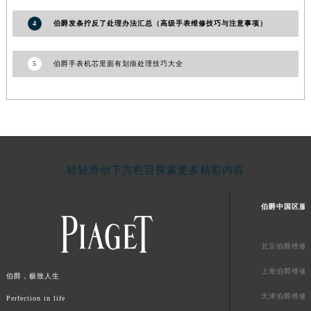
甘肃省庆阳市西峰区南大街伯爵售后服务中心（需提前预约）
4
伯爵发条拧反了处理办法汇总（高级手表维修技巧与注意事项）
甘肃省天水市秦州区民主路伯爵售后服务中心（需提前预约）
甘肃省武威市凉州区迎宾路伯爵售后服务中心（需提前预约）
5
伯爵手表机芯里面有划痕处理技巧大全
甘肃省张掖市甘州区民乐北路伯爵售后服务中心（需提前预约）
宁夏回族自治区固原市原州区文化街伯爵售后服务中心（需提前预约）
宁夏回族自治区石嘴山市大武口区贺兰山路伯爵售后服务中心（需提前预约）
宁夏回族自治区吴忠市利通区开元大道伯爵售后服务中心（需提前预约）
宁夏回族自治区银川市兴庆区新华东路97号新百中心C馆一层C1-18号商铺伯爵售后服务中心（需提前预约）
轻轻滑动下方栏目探索更多精彩内容
宁夏回族自治区中卫市沙坡头区鼓楼东街伯爵售后服务中心（需提前预约）
青海省果洛藏族自治州玛沁县团结路伯爵售后服务中心（需提前预约）
伯爵中国区服
青海省海北藏族自治州海晏县将军路伯爵售后服务中心（需提前预约）
青海省海东市乐都区滨河路伯爵售后服务中心（需提前预约）
北京伯爵维修
青海省海南藏族自治州共和县青海湖大街伯爵售后服务中心（需提前预约）
青海省海西蒙古族藏族自治州德令哈市柴达木路伯爵售后服务中心（需提前预约）
上海伯爵维修
伯爵，极致人生
青海省黄南藏族自治州同仁市德合隆路伯爵售后服务中心（需提前预约）
天津伯爵维修
Perfection in life
青海省西宁市城西区海湖新区西关大道伯爵售后服务中心（需提前预约）