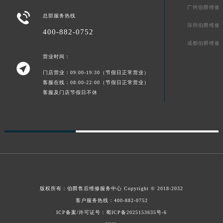
广州伯爵维修
青海省玉树藏族自治州结古镇胜利路伯爵售后服务中心（需提前预约）

总部服务热线
陕西省安康市汉滨区金州路伯爵售后服务中心（需提前预约）
深圳伯爵维修
400-882-0752
陕西省宝鸡市渭滨区经二路伯爵售后服务中心（需提前预约）
成都伯爵维修
陕西省汉中市汉台区北大街伯爵售后服务中心（需提前预约）
营业时间：

陕西省商洛市商州区州城街伯爵售后服务中心（需提前预约）
门店营业：09:00-19:30（节假日正常营业）
陕西省铜川市王益区红旗街伯爵售后服务中心（需提前预约）
客服在线：08:00-22:00（节假日正常营业）
客服及门店节假日不休
陕西省渭南市临渭区东风大街伯爵售后服务中心（需提前预约）
陕西省咸阳市秦都区沣西新城统一西路与白马河路交汇处伯爵售后服务中心（需提前预约）
陕西省延安市宝塔区中心街伯爵售后服务中心（需提前预约）
陕西省榆林市榆阳区长兴路伯爵售后服务中心（需提前预约）
新疆维吾尔自治区阿克苏市东大街伯爵售后服务中心（需提前预约）
新疆维吾尔自治区阿拉尔市胜利大道伯爵售后服务中心（需提前预约）
新疆维吾尔自治区阿拉山口市友好路伯爵售后服务中心（需提前预约）
版权所有：
伯爵售后维修服务中心
Copyright © 2018-2032
新疆维吾尔自治区阿勒泰市解放路伯爵售后服务中心（需提前预约）
客户服务热线：
400-882-0752
新疆维吾尔自治区阿图什市光明路伯爵售后服务中心（需提前预约）
ICP备案/许可证号：蜀ICP备2025153635号-6
新疆维吾尔自治区白杨市军垦路伯爵售后服务中心（需提前预约）