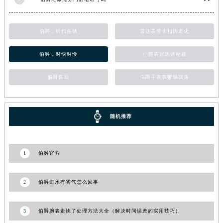
湖南省益阳市赫山区桃花仑路伯爵售后服务中心（需提前预约）
湖南省永州市冷水滩区永州大道与中兴路交叉口伯爵售后服务中心（需提前预约）
伯爵，针扣生锈
雷达表带卡扣防老化
湖南省岳阳市岳阳楼区东茅岭路伯爵售后服务中心（需提前预约）
湖南省张家界市永定区解放路伯爵售后服务中心（需提前预约）
伯爵，时快时慢
伯爵表冠防锈秘籍
湖南省长沙市芙蓉区建湘路393号世茂环球金融中心写字楼10层1013室伯爵售后服务中心（需提前预约）
伯爵售后
伯爵手表表带轴脱落
湖南省株洲市芦淞区建设南路伯爵售后服务中心（需提前预约）
甘肃省白银市白银区北京路伯爵售后服务中心（需提前预约）
甘肃省定西市安定区解放路伯爵售后服务中心（需提前预约）
随机推荐
甘肃省敦煌市沙州镇阳关中路伯爵售后服务中心（需提前预约）
甘肃省合作市人民街伯爵售后服务中心（需提前预约）
甘肃省嘉峪关市雄关区新华中路伯爵售后服务中心（需提前预约）
1
伯爵官方
甘肃省金昌市金川区北京路伯爵售后服务中心（需提前预约）
甘肃省酒泉市肃州区西大街伯爵售后服务中心（需提前预约）
2
伯爵进水有雾气怎么回事
甘肃省临夏市城南街道团结路伯爵售后服务中心（需提前预约）
甘肃省陇南市武都区人民路伯爵售后服务中心（需提前预约）
3
伯爵腕表走快了处理方法大全（解决时间误差的实用技巧）
甘肃省平凉市崆峒区西大街伯爵售后服务中心（需提前预约）