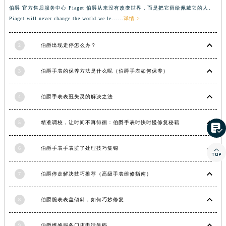
伯爵 官方售后服务中心 Piaget 伯爵从来没有改变世界，而是把它留给佩戴它的人。
湖北省黄石市黄石港区武汉路伯爵售后服务中心（需提前预约）
Piaget will never change the world.we le......
详情 >
湖北省荆门市东宝中天街步行街伯爵售后服务中心（需提前预约）
湖北省荆州市荆州区荆中路伯爵售后服务中心（需提前预约）
2
伯爵出现走停怎么办？
湖北省十堰市茅箭区人民北路伯爵售后服务中心（需提前预约）
湖北省随州市曾都区青年路伯爵售后服务中心（需提前预约）
3
伯爵手表的保养方法是什么呢（伯爵手表如何保养）
湖北省咸宁市咸安区长安大道伯爵售后服务中心（需提前预约）
湖北省襄阳市樊城区长虹路与人民路交叉口伯爵售后服务中心（需提前预约）
4
伯爵手表表冠失灵的解决之法
湖北省孝感市孝南区复兴大道伯爵售后服务中心（需提前预约）
5
精准调校，让时间不再徘徊：伯爵手表时快时慢修复秘籍
湖北省宜昌市西陵区夷陵大道与港窑路伯爵售后服务中心（需提前预约）

湖南省常德市武陵区人民路伯爵售后服务中心（需提前预约）
6
伯爵手表手表脏了处理技巧集锦

湖南省郴州市北湖区国庆北路伯爵售后服务中心（需提前预约）
湖南省衡阳市雁峰区解放路伯爵售后服务中心（需提前预约）
7
伯爵停走解决技巧推荐（高级手表维修指南）
湖南省怀化市鹤城区迎丰中路伯爵售后服务中心（需提前预约）
湖南省娄底市娄星区长青街伯爵售后服务中心（需提前预约）
8
伯爵腕表表盘倾斜，如何巧妙修复
湖南省邵阳市双清区东风路伯爵售后服务中心（需提前预约）
湖南省湘潭市雨湖区莲城大道伯爵售后服务中心（需提前预约）
9
伯爵维修服务门店电话号码