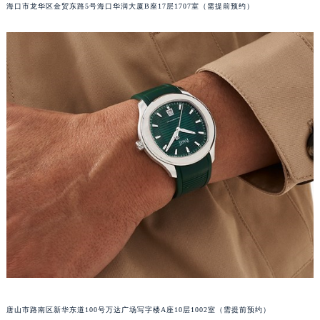
海口市龙华区金贸东路5号海口华润大厦B座17层1707室（需提前预约）
山西省朔州市朔城区怡西路与鄯阳西街交汇处伯爵售后服务中心（需提前预约）
山西省忻州市忻府区和平东街与七一南路交叉口伯爵售后服务中心（需提前预约）
山西省阳泉市郊区平阳东街与新城大道交叉口伯爵售后服务中心（需提前预约）
山西省运城市盐湖区河东街伯爵售后服务中心（需提前预约）
山西省长治市潞州区英雄中路伯爵售后服务中心（需提前预约）
山西省太原市迎泽区迎泽街道解放路15号亨得利名表维修授权店3楼伯爵售后服务中心（需提前预约）
天津市和平区赤峰道136号天津国际金融中心26层2603室伯爵售后服务中心（需提前预约）
安徽省安庆市迎江区人民路伯爵售后服务中心（需提前预约）
安徽省蚌埠市蚌山区淮河路伯爵售后服务中心（需提前预约）
安徽省亳州市谯城区魏武大道伯爵售后服务中心（需提前预约）
安徽省池州市贵池区长江路伯爵售后服务中心（需提前预约）
安徽省滁州市琅琊区南谯北路伯爵售后服务中心（需提前预约）
安徽省阜阳市颍州区颍州北路伯爵售后服务中心（需提前预约）
安徽省淮北市相山区淮海路伯爵售后服务中心（需提前预约）
安徽省淮南市田家庵区国庆中路伯爵售后服务中心（需提前预约）
唐山市路南区新华东道100号万达广场写字楼A座10层1002室（需提前预约）
安徽省黄山市屯溪区黄山西路伯爵售后服务中心（需提前预约）