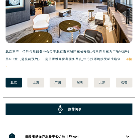
海南省儋州市儋州市那大镇兰洋北路伯爵售后服务中心（需提前预约）
海南省东方市八所镇解放西路伯爵售后服务中心（需提前预约）
海南省琼海市嘉积镇东风路伯爵售后服务中心（需提前预约）
海南省三沙市西沙区西沙群岛永兴岛北京路伯爵售后服务中心（需提前预约）
海南省三亚市吉阳区迎宾路伯爵售后服务中心（需提前预约）
海南省万宁市万城镇解放路伯爵售后服务中心（需提前预约）
北京王府井伯爵售后服务中心位于北京市东城区东长安街1号王府井东方广场W3座6
上
海南省文昌市文城镇教育东路伯爵售后服务中心（需提前预约）
层602室（需提前预约），是伯爵维修保养服务网点,中心技师均接受标准培训....
详情
预
海南省五指山市通什镇三月三大道伯爵售后服务中心（需提前预约）
>
香港特别行政区尖沙咀区油尖旺区广东道伯爵售后服务中心（需提前预约）
北京
上海
广州
深圳
天津
成都
香港特别行政区金钟区中西区金钟道伯爵售后服务中心（需提前预约）
香港特别行政区九龙区油尖旺区弥敦道伯爵售后服务中心（需提前预约）
香港特别行政区铜锣湾区湾仔区轩尼诗道伯爵售后服务中心（需提前预约）
推荐阅读
河南省安阳市文峰区解放大道伯爵售后服务中心（需提前预约）
河南省鹤壁市淇滨区九州路伯爵售后服务中心（需提前预约）
河南省济源市沁园街道济水大道伯爵售后服务中心（需提前预约）
河南省焦作市解放区解放路伯爵售后服务中心（需提前预约）
1
伯爵维修保养服务中心介绍 | Piaget