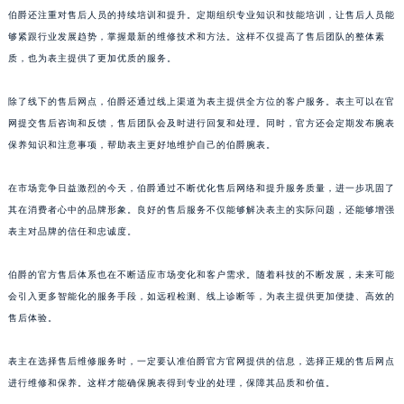
伯爵还注重对售后人员的持续培训和提升。定期组织专业知识和技能培训，让售后人员能
澳门特别行政区花地玛堂区关闸广场伯爵售后服务中心（需提前预约）
够紧跟行业发展趋势，掌握最新的维修技术和方法。这样不仅提高了售后团队的整体素
澳门特别行政区花王堂区大三巴商圈伯爵售后服务中心（需提前预约）
质，也为表主提供了更加优质的服务。
澳门特别行政区嘉模堂区官也街伯爵售后服务中心（需提前预约）
澳门省路氹城市金光大道伯爵售后服务中心（需提前预约）
除了线下的售后网点，伯爵还通过线上渠道为表主提供全方位的客户服务。表主可以在官
澳门特别行政区望德堂区塔石广场伯爵售后服务中心（需提前预约）
网提交售后咨询和反馈，售后团队会及时进行回复和处理。同时，官方还会定期发布腕表
福建省福州市鼓楼区五四路128-1号恒力城写字楼15层03室伯爵售后服务中心（需提前预约）
保养知识和注意事项，帮助表主更好地维护自己的伯爵腕表。
福建省厦门市思明区湖滨东路95号万象城华润大厦B座11层1104室伯爵售后服务中心（需提前预约）
在市场竞争日益激烈的今天，伯爵通过不断优化售后网络和提升服务质量，进一步巩固了
广东省潮州市潮安区新风路与潮汕路交汇处伯爵售后服务中心（需提前预约）
其在消费者心中的品牌形象。良好的售后服务不仅能够解决表主的实际问题，还能够增强
广东省广州市天河区天河路230号万菱汇国际中心A塔7层704室伯爵售后服务中心（需提前预约）
表主对品牌的信任和忠诚度。
广东省广州市越秀区环市东路371-375号世界贸易中心大厦南塔15层1507室伯爵售后服务中心（需提前预约）
广东省河源市源城区越王大道伯爵售后服务中心（需提前预约）
伯爵的官方售后体系也在不断适应市场变化和客户需求。随着科技的不断发展，未来可能
广东省惠州市惠城区江北文昌一路7号华贸大厦1座30层3005室伯爵售后服务中心（需提前预约）
会引入更多智能化的服务手段，如远程检测、线上诊断等，为表主提供更加便捷、高效的
售后体验。
广东省江门市蓬江区广场西路伯爵售后服务中心（需提前预约）
广东省揭阳市榕城进贤门步行街伯爵售后服务中心（需提前预约）
表主在选择售后维修服务时，一定要认准伯爵官方官网提供的信息，选择正规的售后网点
广东省茂名市电白区水东街道迎宾大道伯爵售后服务中心（需提前预约）
进行维修和保养。这样才能确保腕表得到专业的处理，保障其品质和价值。
广东省梅州市梅江区金燕大道伯爵售后服务中心（需提前预约）