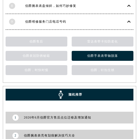
8
伯爵腕表表盘倾斜，如何巧妙修复
新疆维吾尔自治区阿克苏市东大街伯爵售后服务中心（需提前预约）
新疆维吾尔自治区阿拉尔市胜利大道伯爵售后服务中心（需提前预约）
9
伯爵维修服务门店电话号码
新疆维吾尔自治区阿拉山口市友好路伯爵售后服务中心（需提前预约）
新疆维吾尔自治区阿勒泰市解放路伯爵售后服务中心（需提前预约）
新疆维吾尔自治区阿图什市光明路伯爵售后服务中心（需提前预约）
伯爵售后
雷达表带卡扣防老化
新疆维吾尔自治区白杨市军垦路伯爵售后服务中心（需提前预约）
伯爵表冠防锈秘籍
伯爵手表表带轴脱落
新疆维吾尔自治区北屯市团结路伯爵售后服务中心（需提前预约）
新疆维吾尔自治区博乐市博乐市北京路伯爵售后服务中心（需提前预约）
伯爵，时快时慢
伯爵，针扣生锈
新疆维吾尔自治区昌吉市延安北路伯爵售后服务中心（需提前预约）
新疆维吾尔自治区阜康市博峰路伯爵售后服务中心（需提前预约）
新疆维吾尔自治区哈密市伊州区建国北路伯爵售后服务中心（需提前预约）
随机推荐
新疆维吾尔自治区和田市和田市北京西路伯爵售后服务中心（需提前预约）
新疆维吾尔自治区胡杨河市胡杨河市胡杨路伯爵售后服务中心（需提前预约）
1
2026年6月伯爵官方售后点位迁移及增加通知
新疆维吾尔自治区霍尔果斯市亚欧北路伯爵售后服务中心（需提前预约）
新疆维吾尔自治区喀什市解放北路伯爵售后服务中心（需提前预约）
2
伯爵腕表表壳有划痕解决技巧大全
新疆维吾尔自治区可克达拉市幸福路伯爵售后服务中心（需提前预约）