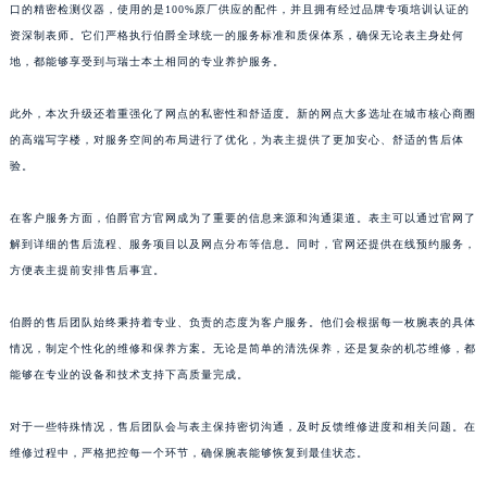
口的精密检测仪器，使用的是100%原厂供应的配件，并且拥有经过品牌专项培训认证的
山东省潍坊市奎文区东风东街伯爵售后服务中心（需提前预约）
资深制表师。它们严格执行伯爵全球统一的服务标准和质保体系，确保无论表主身处何
山东省枣庄市滕州市北辛路与善国路交叉口伯爵售后服务中心（需提前预约）
地，都能够享受到与瑞士本土相同的专业养护服务。
山东省淄博市张店区金晶大道伯爵售后服务中心（需提前预约）
上海市黄浦区南京东路299号宏伊国际广场写字楼8层806室伯爵售后服务中心（需提前预约）
此外，本次升级还着重强化了网点的私密性和舒适度。新的网点大多选址在城市核心商圈
的高端写字楼，对服务空间的布局进行了优化，为表主提供了更加安心、舒适的售后体
上海市徐汇区虹桥路3号港汇中心2座37层3705室伯爵售后服务中心（需提前预约）
验。
浙江省杭州市上城区钱江路1366号华润大厦A座5层503-5室伯爵售后服务中心（需提前预约）
浙江省湖州市吴兴区劳动路伯爵售后服务中心（需提前预约）
在客户服务方面，伯爵官方官网成为了重要的信息来源和沟通渠道。表主可以通过官网了
浙江省嘉兴市南湖区广益路705号嘉兴世界贸易中心A座13层1304室伯爵售后服务中心（需提前预约）
解到详细的售后流程、服务项目以及网点分布等信息。同时，官网还提供在线预约服务，
浙江省金华市金东区东市南街777号金华万达广场4号楼22楼2209室伯爵售后服务中心（需提前预约）
方便表主提前安排售后事宜。
浙江省丽水市莲都区解放街伯爵售后服务中心（需提前预约）
伯爵的售后团队始终秉持着专业、负责的态度为客户服务。他们会根据每一枚腕表的具体
浙江省宁波市江北区大闸南路500号来福士广场办公楼20层2009室伯爵售后服务中心（需提前预约）
情况，制定个性化的维修和保养方案。无论是简单的清洗保养，还是复杂的机芯维修，都
浙江省衢州市柯城区上街伯爵售后服务中心（需提前预约）
能够在专业的设备和技术支持下高质量完成。
浙江省绍兴市越城区胜利东路379号世茂天际中心写字楼8层805室伯爵售后服务中心（需提前预约）
浙江省舟山市定海区解放东路伯爵售后服务中心（需提前预约）
对于一些特殊情况，售后团队会与表主保持密切沟通，及时反馈维修进度和相关问题。在
澳门特别行政区大堂区议事亭前地（新马路）伯爵售后服务中心（需提前预约）
维修过程中，严格把控每一个环节，确保腕表能够恢复到最佳状态。
澳门特别行政区风顺堂区南湾大马路伯爵售后服务中心（需提前预约）