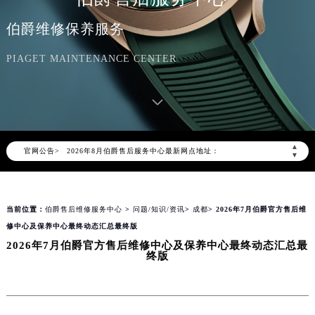
伯爵维修保养服务
PIAGET MAINTENANCE CENTER
2026年8月伯爵中国区售后服务网络优化升级公告
2026年8月伯爵全国官方售后客户服务热线：400-882-0752
伯爵官方全国统一服务热线400-882-0752，服务覆盖中国大陆、香港、澳门、台湾全部区域（非大陆需加拨“+86”）
▲
官网公告>
2026年8月伯爵售后服务中心最新网点地址：
▼
北京市朝阳区建国门外大街甲6号华熙国际中心写字楼D座11层1102室（北京总部）（需提前预约）
北京市东城区东长安街1号东方广场写字楼W3座6层602室（需提前预约）
当前位置：
伯爵售后维修服务中心
>
问题/知识/资讯
>
成都
> 2026年7月伯爵官方售后维
天津市和平区赤峰道136号天津国际金融中心写字楼26层2603室（需提前预约）
修中心及保养中心最终动态汇总最终版
上海市徐汇区虹桥路3号港汇中心写字楼2座37层3705室（需提前预约）
2026年7月伯爵官方售后维修中心及保养中心最终动态汇总最
上海市黄浦区南京东路299号宏伊国际广场写字楼8层806室（需提前预约）
终版
南京市秦淮区中山南路1号（新街口）南京中心写字楼22层C1-1室（需提前预约）
常州市新北区龙锦路1590号现代传媒中心写字楼5号楼10层1008室（需提前预约）
徐州市鼓楼区淮海东路29号苏宁广场IFC国际金融中心写字楼35层3508室（需提前预约）