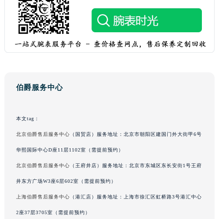
广西壮族自治区贺州市八步区城东街道灵峰南路伯爵售后服务中心（需提前预约）
广西壮族自治区来宾市兴宾区桂中大道伯爵售后服务中心（需提前预约）
广西壮族自治区柳州市城中区中山中路伯爵售后服务中心（需提前预约）
广西壮族自治区钦州市钦南区金海湾东大街伯爵售后服务中心（需提前预约）
广西壮族自治区梧州市万秀区龙湖镇高旺路伯爵售后服务中心（需提前预约）
广西壮族自治区玉林市玉州区金玉路伯爵售后服务中心（需提前预约）
伯爵服务中心
海南省儋州市儋州市那大镇兰洋北路伯爵售后服务中心（需提前预约）
海南省东方市八所镇解放西路伯爵售后服务中心（需提前预约）
本文tag：
海南省琼海市嘉积镇东风路伯爵售后服务中心（需提前预约）
海南省三沙市西沙区西沙群岛永兴岛北京路伯爵售后服务中心（需提前预约）
北京伯爵售后服务中心
（国贸店）服务地址：北京市朝阳区建国门外大街甲6号
海南省三亚市吉阳区迎宾路伯爵售后服务中心（需提前预约）
华熙国际中心D座11层1102室（需提前预约）
海南省万宁市万城镇解放路伯爵售后服务中心（需提前预约）
北京伯爵售后服务中心
（王府井店）服务地址：北京市东城区东长安街1号王府
海南省文昌市文城镇教育东路伯爵售后服务中心（需提前预约）
井东方广场W3座6层602室（需提前预约）
海南省五指山市通什镇三月三大道伯爵售后服务中心（需提前预约）
上海伯爵售后服务中心
（港汇店）服务地址：上海市徐汇区虹桥路3号港汇中心
香港特别行政区尖沙咀区油尖旺区广东道伯爵售后服务中心（需提前预约）
2座37层3705室（需提前预约）
香港特别行政区金钟区中西区金钟道伯爵售后服务中心（需提前预约）