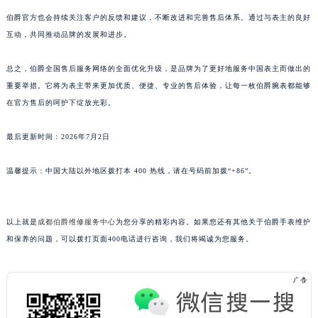
广东省清远市清城区湖西路伯爵售后服务中心（需提前预约）
伯爵官方也会持续关注客户的反馈和建议，不断改进和完善售后体系。通过与表主的良好
广东省汕头市龙湖区长平路伯爵售后服务中心（需提前预约）
互动，共同推动品牌的发展和进步。
广东省汕尾市城区香洲街道园林社区翠园街伯爵售后服务中心（需提前预约）
总之，伯爵全国售后服务网络的全面优化升级，是品牌为了更好地服务中国表主而做出的
广东省韶关市武江区芙蓉新区与老城中心交汇处伯爵售后服务中心（需提前预约）
重要举措。它将为表主带来更加优质、便捷、专业的售后体验，让每一枚伯爵腕表都能够
广东省深圳市罗湖区深南东路5001号华润大厦17层1701室伯爵售后服务中心（需提前预约）
在官方售后的呵护下绽放光彩。
广东省阳江市江城区东风一路伯爵售后服务中心（需提前预约）
广东省云浮市云城区金山路伯爵售后服务中心（需提前预约）
最后更新时间：2026年7月2日
广东省湛江市赤坎区观海北路伯爵售后服务中心（需提前预约）
温馨提示：中国大陆以外地区拨打本 400 热线，请在号码前加拨“+86”。
广东省肇庆市端州区信安大道与砚都大道交汇处伯爵售后服务中心（需提前预约）
广西壮族自治区百色市右江区中山二路伯爵售后服务中心（需提前预约）
广西壮族自治区北海市海城区北京路伯爵售后服务中心（需提前预约）
以上就是
成都伯爵维修服务中心
为您分享的精彩内容。如果您还有其他关于伯爵手表维护
广西壮族自治区崇左市江州区石景林街道友谊大道与丽川路交汇处伯爵售后服务中心（需提前预约）
和保养的问题，可以拨打页面400电话进行咨询，我们将竭诚为您服务。
广西壮族自治区防城港市港口区金花茶大道伯爵售后服务中心（需提前预约）
广西壮族自治区贵港市港北区港城街道布山大道与仙衣路交叉口伯爵售后服务中心（需提前预约）
广西壮族自治区桂林市秀峰区红岭路伯爵售后服务中心（需提前预约）
广西壮族自治区河池市金城江区金城江街道朝阳路伯爵售后服务中心（需提前预约）