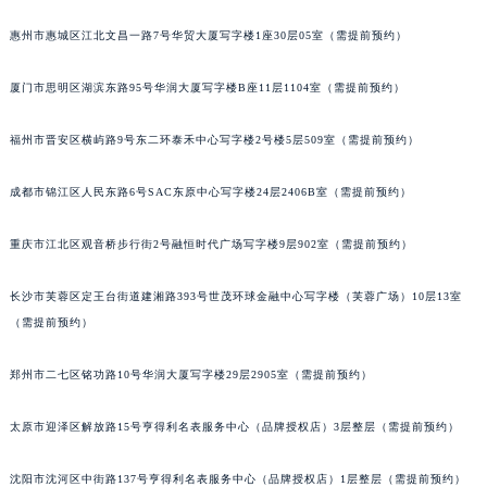
吉林省梅河口市新华街道梅河大街伯爵售后服务中心（需提前预约）
惠州市惠城区江北文昌一路7号华贸大厦写字楼1座30层05室（需提前预约）
吉林省四平市铁东区紫气大路与南九经街交汇处伯爵售后服务中心（需提前预约）
吉林省松原市宁江区五环大街伯爵售后服务中心（需提前预约）
厦门市思明区湖滨东路95号华润大厦写字楼B座11层1104室（需提前预约）
吉林省通化市东昌区环通乡江南大街伯爵售后服务中心（需提前预约）
福州市晋安区横屿路9号东二环泰禾中心写字楼2号楼5层509室（需提前预约）
吉林省延边市延吉市解放路伯爵售后服务中心（需提前预约）
辽宁省鞍山市铁东区站前街伯爵售后服务中心（需提前预约）
成都市锦江区人民东路6号SAC东原中心写字楼24层2406B室（需提前预约）
辽宁省本溪市平山区胜利路伯爵售后服务中心（需提前预约）
辽宁省朝阳市双塔区新华路伯爵售后服务中心（需提前预约）
重庆市江北区观音桥步行街2号融恒时代广场写字楼9层902室（需提前预约）
辽宁省丹东市振兴区七经街伯爵售后服务中心（需提前预约）
辽宁省抚顺市新抚区东一路伯爵售后服务中心（需提前预约）
长沙市芙蓉区定王台街道建湘路393号世茂环球金融中心写字楼（芙蓉广场）10层13室
（需提前预约）
辽宁省阜新市海州区解放大街伯爵售后服务中心（需提前预约）
辽宁省葫芦岛市连山区中央路伯爵售后服务中心（需提前预约）
郑州市二七区铭功路10号华润大厦写字楼29层2905室（需提前预约）
辽宁省锦州市古塔区中央大街伯爵售后服务中心（需提前预约）
辽宁省辽阳市白塔区新运大街伯爵售后服务中心（需提前预约）
太原市迎泽区解放路15号亨得利名表服务中心（品牌授权店）3层整层（需提前预约）
辽宁省盘锦市兴隆台区石油大街伯爵售后服务中心（需提前预约）
辽宁省铁岭市银州区南马路伯爵售后服务中心（需提前预约）
沈阳市沈河区中街路137号亨得利名表服务中心（品牌授权店）1层整层（需提前预约）