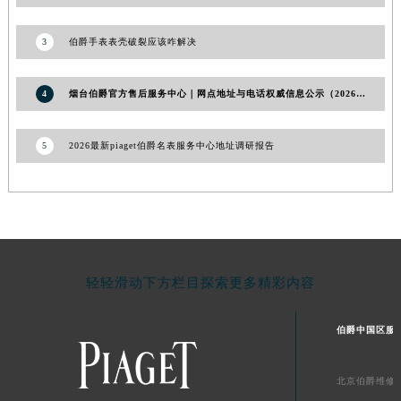
新疆维吾尔自治区克拉玛依市克拉玛依区友谊路伯爵售后服务中心（需提前预约）
3
伯爵手表表壳破裂应该咋解决
新疆维吾尔自治区库车市库车市文化东路伯爵售后服务中心（需提前预约）
新疆维吾尔自治区库尔勒市库尔勒市人民东路伯爵售后服务中心（需提前预约）
新疆维吾尔自治区奎屯市团结西街伯爵售后服务中心（需提前预约）
4
烟台伯爵官方售后服务中心｜网点地址与电话权威信息公示（2026年6月最新）
新疆维吾尔自治区昆玉市昆泉街伯爵售后服务中心（需提前预约）
新疆维吾尔自治区沙湾市三道河子镇世纪大道南路伯爵售后服务中心（需提前预约）
5
2026最新piaget伯爵名表服务中心地址调研报告
新疆维吾尔自治区石河子市北二路伯爵售后服务中心（需提前预约）
新疆维吾尔自治区双河市光明路伯爵售后服务中心（需提前预约）
新疆维吾尔自治区塔城市塔城地区闻琴路伯爵售后服务中心（需提前预约）
新疆维吾尔自治区铁门关市兴疆路伯爵售后服务中心（需提前预约）
新疆维吾尔自治区图木舒克市图木舒克市中兴街伯爵售后服务中心（需提前预约）
轻轻滑动下方栏目探索更多精彩内容
新疆维吾尔自治区吐鲁番市高昌区文化中路文化中路伯爵售后服务中心（需提前预约）
新疆维吾尔自治区乌苏市乌鲁木齐北路伯爵售后服务中心（需提前预约）
伯爵中国区服
新疆维吾尔自治区五家渠市长征西街伯爵售后服务中心（需提前预约）
新疆维吾尔自治区新星市东风路伯爵售后服务中心（需提前预约）
北京伯爵维修
新疆维吾尔自治区伊宁市解放西路伯爵售后服务中心（需提前预约）