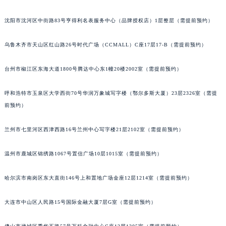
辽宁省营口市站前区市府路与渤海大街交叉口伯爵售后服务中心（需提前预约）
沈阳市沈河区中街路83号亨得利名表服务中心（品牌授权店）1层整层（需提前预约）
辽宁省沈阳市沈河区中街路137号亨得利名表维修授权店1楼伯爵售后服务中心（需提前预约）
辽宁省沈阳市沈河区中街路83号亨得利名表维修授权店1楼伯爵售后服务中心（需提前预约）
乌鲁木齐市天山区红山路26号时代广场（CCMALL）C座17层17-B（需提前预约）
北京市朝阳区建国门外大街甲6号华熙国际中心D座11层1102室伯爵售后服务中心（北京总部）（需提前预约）
北京市东城区东长安街1号王府井东方广场W3座6层602室伯爵售后服务中心（需提前预约）
台州市椒江区东海大道1800号腾达中心东1幢20楼2002室（需提前预约）
河北省保定市竞秀区朝阳北大街北国先天下伯爵售后服务中心（需提前预约）
呼和浩特市玉泉区大学西街70号华润万象城写字楼（鄂尔多斯大厦）23层2326室（需提
内蒙古自治区阿拉善盟市左旗土尔扈特大街伯爵售后服务中心（需提前预约）
前预约）
内蒙古自治区巴彦淖尔市临河区新华街伯爵售后服务中心（需提前预约）
内蒙古自治区包头市青山区幸福路甲3号王府井百货名表维修伯爵售后服务中心（需提前预约）
兰州市七里河区西津西路16号兰州中心写字楼21层2102室（需提前预约）
内蒙古自治区赤峰市红山区哈达街伯爵售后服务中心（需提前预约）
内蒙古自治区鄂尔多斯市东胜区伊金霍洛街伯爵售后服务中心（需提前预约）
温州市鹿城区锦绣路1067号置信广场10层1015室（需提前预约）
内蒙古自治区呼伦贝尔市海拉尔区中央街伯爵售后服务中心（需提前预约）
哈尔滨市南岗区东大直街146号上和置地广场金座12层1214室（需提前预约）
内蒙古自治区通辽市科尔沁区明仁大街伯爵售后服务中心（需提前预约）
内蒙古自治区乌海市海勃湾区人民南路伯爵售后服务中心（需提前预约）
大连市中山区人民路15号国际金融大厦7层G室（需提前预约）
内蒙古自治区乌兰察布市集宁区恩和大街伯爵售后服务中心（需提前预约）
内蒙古自治区锡林郭勒盟市锡林浩特市光明街与额尔敦路交叉口伯爵售后服务中心（需提前预约）