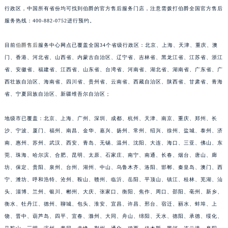
行政区，中国所有省份均可找到伯爵的官方售后服务门店，注意需拨打伯爵全国官方售后
福建省三明市三元区东乾二路伯爵售后服务中心（需提前预约）
服务热线：400-882-0752进行预约。
福建省漳州市龙文区步港路伯爵售后服务中心（需提前预约）
江苏省常州市新北区龙锦路1590号现代传媒中心5号楼10层1008室伯爵售后服务中心（需提前预约）
目前
伯爵售后
服务中心网点已覆盖全国34个省级行政区：北京、上海、天津、重庆、澳
江苏省淮安市清江浦区淮海北路伯爵售后服务中心（需提前预约）
门、香港、河北省、山西省、内蒙古自治区、辽宁省、吉林省、黑龙江省、江苏省、浙江
江苏省连云港市海州区通灌北路伯爵售后服务中心（需提前预约）
省、安徽省、福建省、江西省、山东省、台湾省、河南省、湖北省、湖南省、广东省、广
江苏省南京市秦淮区中山南路1号南京中心22层22-C1-C3室伯爵售后服务中心（需提前预约）
西壮族自治区、海南省、四川省、贵州省、云南省、西藏自治区、陕西省、甘肃省、青海
省、宁夏回族自治区、新疆维吾尔自治区；
江苏省宿迁市宿城区西湖路伯爵售后服务中心（需提前预约）
江苏省泰州市海陵区永定东路399号置地商务中心东塔（华润万象城）17层1706室伯爵售后服务中心（需提前预约）
地级市已覆盖：北京、上海、广州、深圳、成都、杭州、天津、南京、重庆、郑州、长
江苏省徐州市鼓楼区淮海东路29号苏宁广场IFC国际金融中心35层3508室伯爵售后服务中心（需提前预约）
沙、宁波、厦门、福州、南昌、金华、嘉兴、扬州、常州、绍兴、徐州、盐城、泰州、济
江苏省盐城市盐都区世纪大道5号盐城金融城写字楼1号楼16层1604室伯爵售后服务中心（需提前预约）
南、惠州、苏州、武汉、西安、青岛、无锡、温州、沈阳、大连、海口、三亚、佛山、东
江苏省扬州市邗江区国展路29号星耀天地写字楼1号楼18层1803室伯爵售后服务中心（需提前预约）
莞、珠海、哈尔滨、合肥、昆明、太原、石家庄、南宁、南通、长春、烟台、唐山、廊
江苏省镇江市京口区中山东路伯爵售后服务中心（需提前预约）
坊、保定、贵阳、泉州、台州、湖州、中山、乌鲁木齐、洛阳、邯郸、秦皇岛、澳门、西
宁、潍坊、呼和浩特、沧州、鞍山、赣州、临沂、岳阳、平顶山、镇江、桂林、芜湖、汕
江西省抚州市临川区赣东大道伯爵售后服务中心（需提前预约）
头、淄博、兰州、银川、郴州、大庆、张家口、衡阳、焦作、周口、邵阳、亳州、新乡、
江西省赣州市章贡区文清路伯爵售后服务中心（需提前预约）
衡水、牡丹江、德州、聊城、包头、淮安、宜昌、许昌、邢台、宿迁、丽水、蚌埠、上
江西省吉安市吉州区井冈山大道伯爵售后服务中心（需提前预约）
饶、晋中、葫芦岛、四平、宜春、滁州、大同、舟山、绵阳、天水、德阳、承德、绥化、
江西省景德镇市珠山区珠山中路伯爵售后服务中心（需提前预约）