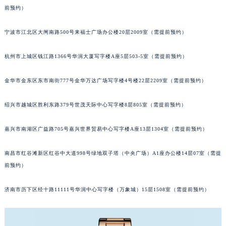
前预约）
武汉市江汉区解放大道686号世界贸易大厦38层09室（需提前预约）
南宁市青秀区金湖路59号地王大厦12楼1224室（需提前预约）
宁波市江北区大闸南路500号来福士广场办公楼20层2009室（需提前预约）
合肥市蜀山区潜山路111号万象城华润大厦B座12楼03室（需提前预约）
泉州市丰泽区宝洲路729号浦西万达中心写字楼A座7楼709室（需提前预约）
杭州市上城区钱江路1366号华润大厦写字楼A座5层503-5室（需提前预约）
青岛市南区山东路6号华润大厦B座22层04室（需提前预约）
烟台市芝罘区胜利路139号万达金融中心A座907室（需提前预约）
金华市金东区东市南街777号金华万达广场写字楼4号楼22层2209室（需提前预约）
长春市朝阳区西安大路727号中银大厦A座(旺进大厦)18层09室（需提前预约）
绍兴市越城区胜利东路379号世茂天际中心写字楼8层805室（需提前预约）
贵阳市南明区都司高架桥路33号亨特国际金融中心14楼14D（需提前预约）
昆明市盘龙区北京路928号同德昆明广场写字楼10层06室（需提前预约）
嘉兴市南湖区广益路705号嘉兴世界贸易中心写字楼A座13层1304室（需提前预约）
石家庄市长安区中山东路39号勒泰中心写字楼B座13层07室（需提前预约）
西安市碑林区南关正街88号华侨城长安国际中心E座6楼10室（需提前预约）
南昌市红谷滩新区红谷中大道998号绿地双子塔（中央广场）A1座办公楼14层07室（需提
海口市龙华区金贸东路5号海口华润大厦B座17层1707室（需提前预约）
前预约）
唐山市路南区新华东道100号万达广场写字楼A座10层1002室（需提前预约）
济南市历下区经十路11111号华润中心写字楼（万象城）15层1508室（需提前预约）
台州市椒江区东海大道1800号腾达中心东1幢20楼2002室（需提前预约）
内蒙古自治区呼和浩特市玉泉区大学西街70号华润万象城写字楼（鄂尔多斯大厦）23层2326室（需提前预约）
甘肃省兰州市七里河区西津西路16号兰州中心写字楼21层2102室（需提前预约）