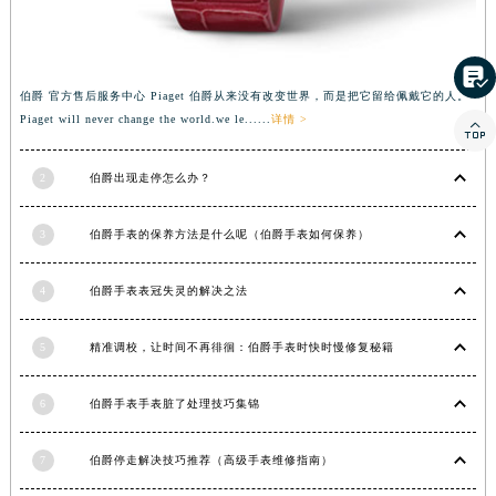
青海省海北藏族自治州海晏县将军路伯爵售后服务中心（需提前预约）
青海省海东市乐都区滨河路伯爵售后服务中心（需提前预约）

青海省海南藏族自治州共和县青海湖大街伯爵售后服务中心（需提前预约）
伯爵 官方售后服务中心 Piaget 伯爵从来没有改变世界，而是把它留给佩戴它的人。
青海省海西蒙古族藏族自治州德令哈市柴达木路伯爵售后服务中心（需提前预约）
Piaget will never change the world.we le......
详情 >

青海省黄南藏族自治州同仁市德合隆路伯爵售后服务中心（需提前预约）
青海省西宁市城西区海湖新区西关大道伯爵售后服务中心（需提前预约）
2
伯爵出现走停怎么办？
青海省玉树藏族自治州结古镇胜利路伯爵售后服务中心（需提前预约）
3
伯爵手表的保养方法是什么呢（伯爵手表如何保养）
陕西省安康市汉滨区金州路伯爵售后服务中心（需提前预约）
陕西省宝鸡市渭滨区经二路伯爵售后服务中心（需提前预约）
4
伯爵手表表冠失灵的解决之法
陕西省汉中市汉台区北大街伯爵售后服务中心（需提前预约）
陕西省商洛市商州区州城街伯爵售后服务中心（需提前预约）
5
精准调校，让时间不再徘徊：伯爵手表时快时慢修复秘籍
陕西省铜川市王益区红旗街伯爵售后服务中心（需提前预约）
陕西省渭南市临渭区东风大街伯爵售后服务中心（需提前预约）
6
伯爵手表手表脏了处理技巧集锦
陕西省咸阳市秦都区沣西新城统一西路与白马河路交汇处伯爵售后服务中心（需提前预约）
陕西省延安市宝塔区中心街伯爵售后服务中心（需提前预约）
7
伯爵停走解决技巧推荐（高级手表维修指南）
陕西省榆林市榆阳区长兴路伯爵售后服务中心（需提前预约）