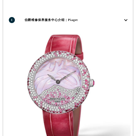
甘肃省嘉峪关市雄关区新华中路伯爵售后服务中心（需提前预约）
甘肃省金昌市金川区北京路伯爵售后服务中心（需提前预约）
1
伯爵维修保养服务中心介绍 | Piaget
甘肃省酒泉市肃州区西大街伯爵售后服务中心（需提前预约）
甘肃省临夏市城南街道团结路伯爵售后服务中心（需提前预约）
甘肃省陇南市武都区人民路伯爵售后服务中心（需提前预约）
甘肃省平凉市崆峒区西大街伯爵售后服务中心（需提前预约）
甘肃省庆阳市西峰区南大街伯爵售后服务中心（需提前预约）
甘肃省天水市秦州区民主路伯爵售后服务中心（需提前预约）
甘肃省武威市凉州区迎宾路伯爵售后服务中心（需提前预约）
甘肃省张掖市甘州区民乐北路伯爵售后服务中心（需提前预约）
宁夏回族自治区固原市原州区文化街伯爵售后服务中心（需提前预约）
宁夏回族自治区石嘴山市大武口区贺兰山路伯爵售后服务中心（需提前预约）
宁夏回族自治区吴忠市利通区开元大道伯爵售后服务中心（需提前预约）
宁夏回族自治区银川市兴庆区新华东路97号新百中心C馆一层C1-18号商铺伯爵售后服务中心（需提前预约）
宁夏回族自治区中卫市沙坡头区鼓楼东街伯爵售后服务中心（需提前预约）
青海省果洛藏族自治州玛沁县团结路伯爵售后服务中心（需提前预约）