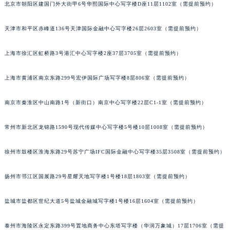
北京市朝阳区建国门外大街甲6号华熙国际中心写字楼D座11层1102室（需提前预约）
成都市锦江区人民东路6号SAC东原中心写字楼24层2406B室（需提前预约）
重庆市江北区观音桥步行街2号融恒时代广场写字楼9层902室（需提前预约）
天津市和平区赤峰道136号天津国际金融中心写字楼26层2603室（需提前预约）
长沙市芙蓉区定王台街道建湘路393号世茂环球金融中心写字楼（芙蓉广场）10层13室（需提前预约）
郑州市二七区铭功路10号华润大厦写字楼29层2905室（需提前预约）
上海市徐汇区虹桥路3号港汇中心写字楼2座37层3705室（需提前预约）
太原市迎泽区解放路15号亨得利名表服务中心（品牌授权店）3层整层（需提前预约）
上海市黄浦区南京东路299号宏伊国际广场写字楼8层806室（需提前预约）
沈阳市沈河区中街路137号亨得利名表服务中心（品牌授权店）1层整层（需提前预约）
沈阳市沈河区中街路83号亨得利名表服务中心（品牌授权店）1层整层（需提前预约）
南京市秦淮区中山南路1号（新街口）南京中心写字楼22层C1-1室（需提前预约）
乌鲁木齐市天山区红山路26号时代广场（CCMALL）C座17层17-B（需提前预约）
温州市鹿城区锦绣路1067号置信广场10层1015室（需提前预约）
常州市新北区龙锦路1590号现代传媒中心写字楼5号楼10层1008室（需提前预约）
哈尔滨市道里区友谊西路600号富力中心T2座写字楼29层03室（需提前预约）
徐州市鼓楼区淮海东路29号苏宁广场IFC国际金融中心写字楼35层3508室（需提前预约）
大连市中山区人民路15号国际金融大厦7层G室（需提前预约）
佛山市禅城区季华五路57号万科金融中心C座12层1205室（需提前预约）
扬州市邗江区国展路29号星耀天地写字楼1号楼18层1803室（需提前预约）
东莞市东城街道鸿福东路1号民盈国贸中心T1写字楼9层907室（需提前预约）
无锡市梁溪区人民中路139号恒隆广场写字楼1座11层1104室（需提前预约）
盐城市盐都区世纪大道5号盐城金融城写字楼1号楼16层1604室（需提前预约）
南通市崇川区工农路57号圆融广场写字楼16层1603室（需提前预约）
苏州市苏州工业园区星港街199号苏州中心办公楼C座22层08室（需提前预约）
泰州市海陵区永定东路399号置地商务中心东塔写字楼（华润万象城）17层1706室（需提