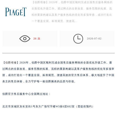
【伯爵维修】2026年，伯爵中国区顺利完成全国售后服务网络的
扬州市邗江区国展路29号星耀天地写字楼1号楼18层1803室（需提前预约）
全面优化升级工作。通过网点的全新改造、服务范围的拓展、流
盐城市盐都区世纪大道5号盐城金融城写字楼1号楼16层1604室（需提前预约）
程的重新构建以及客户服务热线的优化等多项举措，成功打造出
泰州市海陵区永定东路399号置地商务中心东塔写字楼（华润万象城）17层1706室（需提前预约）
一个覆盖全国、标准规范、便捷高…
宁波市江北区大闸南路500号来福士广场办公楼20层2009室（需提前预约）
杭州市上城区钱江路1366号华润大厦写字楼A座5层503-5室（需提前预约）

26 次
2026-07-02
金华市金东区东市南街777号金华万达广场写字楼4号楼22层2209室（需提前预约）
绍兴市越城区胜利东路379号世茂天际中心写字楼8层805室（需提前预约）
嘉兴市南湖区广益路705号嘉兴世界贸易中心写字楼A座13层1304室（需提前预约）
【
伯爵维修
】2026年，伯爵中国区顺利完成全国售后服务网络的全面优化升级工作。通
南昌市红谷滩新区红谷中大道998号绿地双子塔（中央广场）A1座办公楼14层07室（需提前预约）
过网点的全新改造、服务范围的拓展、流程的重新构建以及客户服务热线的优化等多项举
济南市历下区经十路11111号华润中心写字楼（万象城）15层1508室（需提前预约）
措，成功打造出一个覆盖全国、标准规范、便捷高效的官方售后体系，极大地提升了中国
广州市天河区天河路230号万菱汇国际中心写字楼A塔7层704室（需提前预约）
表主的售后体验，全力守护每一枚伯爵腕表的品质与价值。
广州市越秀区环市东路371-375号世界贸易中心大厦南塔写字楼15层07室（需提前预约）
深圳市罗湖区深南东路5001号华润大厦写字楼17层1701室（需提前预约）
伯爵官方售后服务中心全国网点地址：
惠州市惠城区江北文昌一路7号华贸大厦写字楼1座30层05室（需提前预约）
北京市东城区东长安街1号东方广场写字楼W3座6层602室（需提前预约）
厦门市思明区湖滨东路95号华润大厦写字楼B座11层1104室（需提前预约）
福州市鼓楼区五四路128-1号恒力城写字楼15层03室（需提前预约）