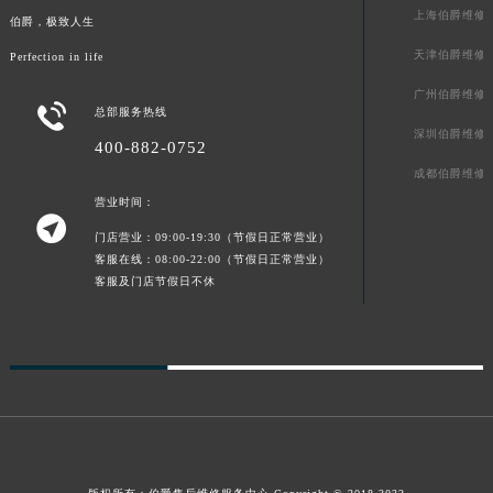
上海伯爵维修
贵州省安顺市西秀区中华南路伯爵售后服务中心（需提前预约）
伯爵，极致人生
贵州省毕节市七星关区松山路伯爵售后服务中心（需提前预约）
天津伯爵维修
Perfection in life
贵州省六盘水市钟山区钟山大道伯爵售后服务中心（需提前预约）
广州伯爵维修

总部服务热线
贵州省黔东南苗族侗族自治州凯里市北京西路伯爵售后服务中心（需提前预约）
深圳伯爵维修
贵州省黔西南布依族苗族自治州兴义市大道与桔香路交汇处伯爵售后服务中心（需提前预约）
400-882-0752
成都伯爵维修
贵州省铜仁市碧江区民主路伯爵售后服务中心（需提前预约）
营业时间：
贵州省遵义市红花岗区共青大道与嵩山路交叉口伯爵售后服务中心（需提前预约）

四川省阿坝州市马尔康市团结街伯爵售后服务中心（需提前预约）
门店营业：09:00-19:30（节假日正常营业）
客服在线：08:00-22:00（节假日正常营业）
四川省巴中市巴州区江北大道伯爵售后服务中心（需提前预约）
客服及门店节假日不休
四川省成都市锦江区人民东路6号SAC东原中心24层2406B室伯爵售后服务中心（需提前预约）
四川省达州市通川区中心广场、老车坝伯爵售后服务中心（需提前预约）
四川省德阳市旌阳区长江西路、南街伯爵售后服务中心（需提前预约）
四川省甘孜州市康定市情歌广场、箭炉街伯爵售后服务中心（需提前预约）
四川省广安市广安区建安南路伯爵售后服务中心（需提前预约）
四川省广元市利州区老城南北街、东大街伯爵售后服务中心（需提前预约）
四川省乐山市市中区嘉定中路伯爵售后服务中心（需提前预约）