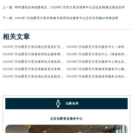
河南省许昌市魏都区建安大道与八龙路交叉口伯爵售后服务中心（需提前预约）
上一篇:
即时通知全体伯爵表主：2026年7月官方售后保养中心迁址及维修点新设完毕
河南省郑州市二七区民主路10号华润大厦29层2905室伯爵售后服务中心（需提前预约）
下一篇:
2026年7月伯爵官方售后维修与保养综合服务中心迁址补充确认终稿说明
河南省周口市川汇区七一路伯爵售后服务中心（需提前预约）
河南省驻马店市驿城区乐山大道与置地大道交叉口伯爵售后服务中心（需提前预约）
相关文章
湖北省鄂州市鄂城区文星大道伯爵售后服务中心（需提前预约）
2026年7月伯爵官方售后网点变更及扩充全知道
2026年7月伯爵官方售后服务中心（保养维修）迁址与增设总体概述文件
湖北省黄冈市黄州区赤壁大道伯爵售后服务中心（需提前预约）
2026年7月伯爵官方维修保养综合服务网迁址及新增网点补充确认终稿内容
2026年7月伯爵官方售后中心（维修保养）网点迁移及新设补充最终版发布
湖北省黄石市黄石港区武汉路伯爵售后服务中心（需提前预约）
2026年7月伯爵官方售后服务站迁移及新店开张通知
2026年7月伯爵官方售后服务中心新址及新增点补充最终公布
湖北省荆门市东宝中天街步行街伯爵售后服务中心（需提前预约）
2026年7月伯爵官方售后维修保养业务网点变更全记录
2026年7月伯爵官方维修保养服务中心搬迁与新设网点补充通告原文发布
湖北省荆州市荆州区荆中路伯爵售后服务中心（需提前预约）
2026年7月伯爵官方售后地址变动及新店开幕最终通知
2026年7月伯爵官方维修保养服务点地址最终调整与新开确认说明文件
湖北省十堰市茅箭区人民北路伯爵售后服务中心（需提前预约）
湖北省随州市曾都区青年路伯爵售后服务中心（需提前预约）
湖北省咸宁市咸安区长安大道伯爵售后服务中心（需提前预约）
伯爵保养
湖北省襄阳市樊城区长虹路与人民路交叉口伯爵售后服务中心（需提前预约）
湖北省孝感市孝南区复兴大道伯爵售后服务中心（需提前预约）
北京伯爵售后服务中心
湖北省宜昌市西陵区夷陵大道与港窑路伯爵售后服务中心（需提前预约）
湖南省常德市武陵区人民路伯爵售后服务中心（需提前预约）