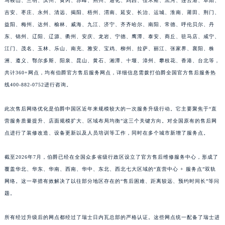
马鞍山、三明、滨州、黄冈、赤峰、荆州、通化、鸡西、佳木斯、黑河、连云港、阜阳、
江西省九江市浔阳区浔阳路伯爵售后服务中心（需提前预约）
吉安、枣庄、永州、清远、揭阳、梧州、渭南、延安、长治、运城、淮南、莆田、荆门、
江西省南昌市红谷滩新区红谷中大道998号绿地双子塔（中央广场）A1座办公楼14层1407室伯爵售后服务中心（需提前预约）
益阳、梅州、达州、榆林、威海、九江、济宁、齐齐哈尔、南阳、常德、呼伦贝尔、丹
东、锦州、辽阳、辽源、衢州、安庆、龙岩、宁德、鹰潭、泰安、商丘、驻马店、咸宁、
江西省萍乡市安源区萍安北大道与康庄路交叉口伯爵售后服务中心（需提前预约）
江门、茂名、玉林、乐山、南充、雅安、宝鸡、柳州、拉萨、丽江、张家界、襄阳、株
江西省上饶市信州区滨江西路伯爵售后服务中心（需提前预约）
洲、遵义、鄂尔多斯、阳泉、昆山、黄石、湘潭、十堰、漳州、攀枝花、香港、台北等，
江西省新余市渝水区北湖西路伯爵售后服务中心（需提前预约）
共计360+网点，均有伯爵官方售后服务网点，详细信息需拨打伯爵全国官方售后服务热
江西省宜春市袁州区中山中路伯爵售后服务中心（需提前预约）
线400-882-0752进行咨询。
江西省鹰潭市月湖区胜利东路伯爵售后服务中心（需提前预约）
山东省德州市德城区东风中路伯爵售后服务中心（需提前预约）
此次售后网络优化是伯爵中国区近年来规模较大的一次服务升级行动。它主要聚焦于“直
营服务质量提升、店面规模扩大、区域布局均衡”这三个关键方向。对全国原有的售后网
山东省东营市东营区济南路伯爵售后服务中心（需提前预约）
点进行了装修改造、设备更新以及人员培训等工作，同时在多个城市新增了服务点。
山东省济南市历下区经十路11111号华润中心写字楼（万象城）15层1508室伯爵售后服务中心（需提前预约）
山东省济宁市任城区太白楼路伯爵售后服务中心（需提前预约）
截至2026年7月，伯爵已经在全国众多省级行政区设立了官方售后维修服务中心，形成了
山东省莱芜市文化南路8号银座商城名表维修一楼名表维修伯爵售后服务中心（需提前预约）
覆盖华北、华东、华南、西南、华中、东北、西北七大区域的“直营中心 + 服务点”双轨
山东省临沂市兰山区解放路伯爵售后服务中心（需提前预约）
网络。这一举措有效解决了以往部分地区存在的“售后困难、距离较远、预约时间长”等问
山东省日照市东港区烟台路伯爵售后服务中心（需提前预约）
题。
山东省泰安市泰山区财源街道泰山大街伯爵售后服务中心（需提前预约）
所有经过升级后的网点都经过了瑞士日内瓦总部的严格认证。这些网点统一配备了瑞士进
山东省威海市环翠区新威海路89号振华商厦一楼名表维修伯爵售后服务中心（需提前预约）