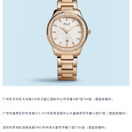
重庆市解放碑渝中区民权路28号英利国际金融中心写字楼20层01室（需提前预约）
黑龙江省大庆市萨尔图区会战大街伯爵售后服务中心（需提前预约）
黑龙江省鹤岗市向阳区红军路伯爵售后服务中心（需提前预约）
黑龙江省黑河市爱辉区中央街伯爵售后服务中心（需提前预约）
黑龙江省鸡西市鸡冠区红军路伯爵售后服务中心（需提前预约）
黑龙江省佳木斯市向阳区长安路伯爵售后服务中心（需提前预约）
黑龙江省牡丹江市东安区太平路伯爵售后服务中心（需提前预约）
黑龙江省七台河市桃山区大同街伯爵售后服务中心（需提前预约）
黑龙江省齐齐哈尔市龙沙区龙华路伯爵售后服务中心（需提前预约）
黑龙江省双鸭山市尖山区新兴大街伯爵售后服务中心（需提前预约）
黑龙江省绥化市北林区新华街与康庄路交叉口伯爵售后服务中心（需提前预约）
黑龙江省伊春市伊美区通河路伯爵售后服务中心（需提前预约）
广州市天河区天河路230号万菱汇国际中心写字楼A塔7层704室（需提前预约）
吉林省白城市洮北区明仁南街伯爵售后服务中心（需提前预约）
吉林省白山市浑江区浑江大街伯爵售后服务中心（需提前预约）
广州市越秀区环市东路371-375号世界贸易中心大厦南塔写字楼15层07室（需提前预约）
吉林省吉林市船营区河南街伯爵售后服务中心（需提前预约）
深圳市罗湖区深南东路5001号华润大厦写字楼17层1701室（需提前预约）
吉林省辽源市龙山区人民大街伯爵售后服务中心（需提前预约）