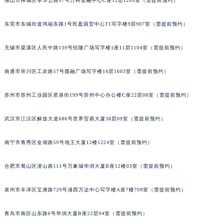
佛山市禅城区季华五路57号万科金融中心C座12层1205室（需提前预约）
内蒙古自治区兴安盟市乌兰浩特市兴安大街伯爵售后服务中心（需提前预约）
山西省大同市平城区迎宾街伯爵售后服务中心（需提前预约）
东莞市东城街道鸿福东路1号民盈国贸中心T1写字楼9层907室（需提前预约）
山西省晋城市城区黄华街伯爵售后服务中心（需提前预约）
无锡市梁溪区人民中路139号恒隆广场写字楼1座11层1104室（需提前预约）
山西省晋中市榆次区顺城街伯爵售后服务中心（需提前预约）
山西省临汾市尧都区解放路伯爵售后服务中心（需提前预约）
南通市崇川区工农路57号圆融广场写字楼16层1603室（需提前预约）
山西省吕梁市离石区永宁中路与建设街交叉口伯爵售后服务中心（需提前预约）
山西省朔州市朔城区怡西路与鄯阳西街交汇处伯爵售后服务中心（需提前预约）
苏州市苏州工业园区星港街199号苏州中心办公楼C座22层08室（需提前预约）
山西省忻州市忻府区和平东街与七一南路交叉口伯爵售后服务中心（需提前预约）
武汉市江汉区解放大道686号世界贸易大厦38层09室（需提前预约）
山西省阳泉市郊区平阳东街与新城大道交叉口伯爵售后服务中心（需提前预约）
山西省运城市盐湖区河东街伯爵售后服务中心（需提前预约）
南宁市青秀区金湖路59号地王大厦12楼1224室（需提前预约）
山西省长治市潞州区英雄中路伯爵售后服务中心（需提前预约）
山西省太原市迎泽区迎泽街道解放路15号亨得利名表维修授权店3楼伯爵售后服务中心（需提前预约）
合肥市蜀山区潜山路111号万象城华润大厦B座12楼03室（需提前预约）
天津市和平区赤峰道136号天津国际金融中心26层2603室伯爵售后服务中心（需提前预约）
安徽省安庆市迎江区人民路伯爵售后服务中心（需提前预约）
泉州市丰泽区宝洲路729号浦西万达中心写字楼A座7楼709室（需提前预约）
安徽省蚌埠市蚌山区淮河路伯爵售后服务中心（需提前预约）
青岛市南区山东路6号华润大厦B座22层04室（需提前预约）
安徽省亳州市谯城区魏武大道伯爵售后服务中心（需提前预约）