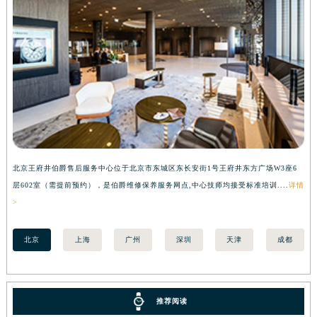
湖南省郴州市北湖区国庆北路伯爵售后服务中心（需提前预约）
湖南省衡阳市雁峰区解放路伯爵售后服务中心（需提前预约）
湖南省怀化市鹤城区迎丰中路伯爵售后服务中心（需提前预约）
湖南省娄底市娄星区长青街伯爵售后服务中心（需提前预约）
湖南省邵阳市双清区东风路伯爵售后服务中心（需提前预约）
湖南省湘潭市雨湖区莲城大道伯爵售后服务中心（需提前预约）
湖南省益阳市赫山区桃花仑路伯爵售后服务中心（需提前预约）
湖南省永州市冷水滩区永州大道与中兴路交叉口伯爵售后服务中心（需提前预约）
北京王府井伯爵售后服务中心位于北京市东城区东长安街1号王府井东方广场W3座6
上
湖南省岳阳市岳阳楼区东茅岭路伯爵售后服务中心（需提前预约）
层602室（需提前预约），是伯爵维修保养服务网点,中心技师均接受标准培训....
详情
预
湖南省张家界市永定区解放路伯爵售后服务中心（需提前预约）
>
湖南省长沙市芙蓉区建湘路393号世茂环球金融中心写字楼10层1013室伯爵售后服务中心（需提前预约）
湖南省株洲市芦淞区建设南路伯爵售后服务中心（需提前预约）
北京
上海
广州
深圳
天津
成都
甘肃省白银市白银区北京路伯爵售后服务中心（需提前预约）
甘肃省定西市安定区解放路伯爵售后服务中心（需提前预约）
甘肃省敦煌市沙州镇阳关中路伯爵售后服务中心（需提前预约）
推荐阅读
甘肃省合作市人民街伯爵售后服务中心（需提前预约）