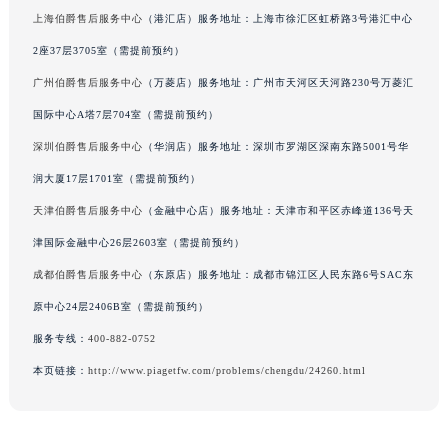
上海伯爵售后服务中心
（港汇店）服务地址：上海市徐汇区虹桥路3号港汇中心
香港特别行政区九龙区油尖旺区弥敦道伯爵售后服务中心（需提前预约）
香港特别行政区铜锣湾区湾仔区轩尼诗道伯爵售后服务中心（需提前预约）
2座37层3705室（需提前预约）
河南省安阳市文峰区解放大道伯爵售后服务中心（需提前预约）
广州伯爵售后服务中心
（万菱店）服务地址：广州市天河区天河路230号万菱汇
河南省鹤壁市淇滨区九州路伯爵售后服务中心（需提前预约）
国际中心A塔7层704室（需提前预约）
河南省济源市沁园街道济水大道伯爵售后服务中心（需提前预约）
深圳伯爵售后服务中心
（华润店）服务地址：深圳市罗湖区深南东路5001号华
河南省焦作市解放区解放路伯爵售后服务中心（需提前预约）
润大厦17层1701室（需提前预约）
河南省开封市鼓楼区中山路伯爵售后服务中心（需提前预约）
天津伯爵售后服务中心
（金融中心店）服务地址：天津市和平区赤峰道136号天
河南省洛阳市西工区中州中路与解放路交叉口伯爵售后服务中心（需提前预约）
津国际金融中心26层2603室（需提前预约）
河南省漯河市源汇区交通路伯爵售后服务中心（需提前预约）
河南省南阳市宛城区范蠡东路与南都路交叉口伯爵售后服务中心（需提前预约）
成都伯爵售后服务中心
（东原店）服务地址：成都市锦江区人民东路6号SAC东
河南省平顶山市卫东区建设路伯爵售后服务中心（需提前预约）
原中心24层2406B室（需提前预约）
河南省濮阳市大华龙区开州路绿城路交叉口伯爵售后服务中心（需提前预约）
服务专线：
400-882-0752
河南省三门峡市湖滨区和平路伯爵售后服务中心（需提前预约）
本页链接：
http://www.piagetfw.com/problems/chengdu/24260.html
河南省商丘市梁园区神火大道伯爵售后服务中心（需提前预约）
河南省新乡市红旗区人民路伯爵售后服务中心（需提前预约）
河南省信阳市浉河区东方红大道伯爵售后服务中心（需提前预约）