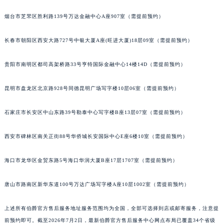
安徽省池州市贵池区长江路伯爵售后服务中心（需提前预约）
烟台市芝罘区胜利路139号万达金融中心A座907室（需提前预约）
安徽省滁州市琅琊区南谯北路伯爵售后服务中心（需提前预约）
安徽省阜阳市颍州区颍州北路伯爵售后服务中心（需提前预约）
长春市朝阳区西安大路727号中银大厦A座(旺进大厦)18层09室（需提前预约）
安徽省淮北市相山区淮海路伯爵售后服务中心（需提前预约）
贵阳市南明区都司高架桥路33号亨特国际金融中心14楼14D（需提前预约）
安徽省淮南市田家庵区国庆中路伯爵售后服务中心（需提前预约）
安徽省黄山市屯溪区黄山西路伯爵售后服务中心（需提前预约）
昆明市盘龙区北京路928号同德昆明广场写字楼10层06室（需提前预约）
安徽省六安市金安区解放中路伯爵售后服务中心（需提前预约）
安徽省马鞍山市雨山区湖南西路伯爵售后服务中心（需提前预约）
石家庄市长安区中山东路39号勒泰中心写字楼B座13层07室（需提前预约）
安徽省宿州市埇桥区人民中路伯爵售后服务中心（需提前预约）
安徽省铜陵市铜官区石城大道伯爵售后服务中心（需提前预约）
西安市碑林区南关正街88号华侨城长安国际中心E座6楼10室（需提前预约）
安徽省芜湖市镜湖区中山路步行街伯爵售后服务中心（需提前预约）
海口市龙华区金贸东路5号海口华润大厦B座17层1707室（需提前预约）
安徽省宣城市宣州区叠嶂西路伯爵售后服务中心（需提前预约）
福建省龙岩市新罗区九一南路伯爵售后服务中心（需提前预约）
唐山市路南区新华东道100号万达广场写字楼A座10层1002室（需提前预约）
福建省南平市建阳区人民西路伯爵售后服务中心（需提前预约）
福建省宁德市蕉城区天湖东路伯爵售后服务中心（需提前预约）
上述所有伯爵官方售后服务地址服务范围均为全国，全部可选择到店或邮寄服务，注意提
福建省莆田市城厢区霞林街道荔华东大道伯爵售后服务中心（需提前预约）
前预约即可。截至2026年7月2日，最新伯爵官方售后服务中心网点布局已覆盖34个省级