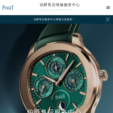
伯爵售后维修服务中心

PIAGET MAINTENANCE

伯爵售后服务中心竭诚为您服务！
中心介绍
联系我们
伯爵售后服务中心