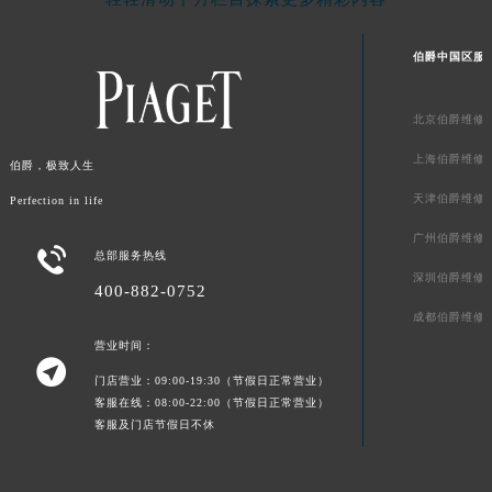
青海省海南藏族自治州共和县青海湖大街伯爵售后服务中心（需提前预约）
青海省海西蒙古族藏族自治州德令哈市柴达木路伯爵售后服务中心（需提前预约）
伯爵中国区服
青海省黄南藏族自治州同仁市德合隆路伯爵售后服务中心（需提前预约）
青海省西宁市城西区海湖新区西关大道伯爵售后服务中心（需提前预约）
北京伯爵维修
青海省玉树藏族自治州结古镇胜利路伯爵售后服务中心（需提前预约）
上海伯爵维修
伯爵，极致人生
陕西省安康市汉滨区金州路伯爵售后服务中心（需提前预约）
天津伯爵维修
Perfection in life
陕西省宝鸡市渭滨区经二路伯爵售后服务中心（需提前预约）
陕西省汉中市汉台区北大街伯爵售后服务中心（需提前预约）
广州伯爵维修

总部服务热线
陕西省商洛市商州区州城街伯爵售后服务中心（需提前预约）
深圳伯爵维修
400-882-0752
陕西省铜川市王益区红旗街伯爵售后服务中心（需提前预约）
成都伯爵维修
陕西省渭南市临渭区东风大街伯爵售后服务中心（需提前预约）
营业时间：
陕西省咸阳市秦都区沣西新城统一西路与白马河路交汇处伯爵售后服务中心（需提前预约）

门店营业：09:00-19:30（节假日正常营业）
陕西省延安市宝塔区中心街伯爵售后服务中心（需提前预约）
客服在线：08:00-22:00（节假日正常营业）
陕西省榆林市榆阳区长兴路伯爵售后服务中心（需提前预约）
客服及门店节假日不休
新疆维吾尔自治区阿克苏市东大街伯爵售后服务中心（需提前预约）
新疆维吾尔自治区阿拉尔市胜利大道伯爵售后服务中心（需提前预约）