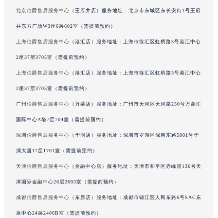
澳门特别行政区嘉模堂区官也街伯爵售后服务中心（需提前预约）
北京伯爵售后服务中心
（王府井店）服务地址：北京市东城区东长安街1号王府
澳门省路氹城市金光大道伯爵售后服务中心（需提前预约）
井东方广场W3座6层602室（需提前预约）
澳门特别行政区望德堂区塔石广场伯爵售后服务中心（需提前预约）
上海伯爵售后服务中心
（港汇店）服务地址：上海市徐汇区虹桥路3号港汇中心
福建省福州市鼓楼区五四路128-1号恒力城写字楼15层03室伯爵售后服务中心（需提前预约）
2座37层3705室（需提前预约）
福建省厦门市思明区湖滨东路95号万象城华润大厦B座11层1104室伯爵售后服务中心（需提前预约）
上海伯爵售后服务中心
（港汇店）服务地址：上海市徐汇区虹桥路3号港汇中心
广东省潮州市潮安区新风路与潮汕路交汇处伯爵售后服务中心（需提前预约）
2座37层3705室（需提前预约）
广东省广州市天河区天河路230号万菱汇国际中心A塔7层704室伯爵售后服务中心（需提前预约）
广州伯爵售后服务中心
（万菱店）服务地址：广州市天河区天河路230号万菱汇
广东省广州市越秀区环市东路371-375号世界贸易中心大厦南塔15层1507室伯爵售后服务中心（需提前预约）
广东省河源市源城区越王大道伯爵售后服务中心（需提前预约）
国际中心A塔7层704室（需提前预约）
广东省惠州市惠城区江北文昌一路7号华贸大厦1座30层3005室伯爵售后服务中心（需提前预约）
深圳伯爵售后服务中心
（华润店）服务地址：深圳市罗湖区深南东路5001号华
广东省江门市蓬江区广场西路伯爵售后服务中心（需提前预约）
润大厦17层1701室（需提前预约）
广东省揭阳市榕城进贤门步行街伯爵售后服务中心（需提前预约）
天津伯爵售后服务中心
（金融中心店）服务地址：天津市和平区赤峰道136号天
广东省茂名市电白区水东街道迎宾大道伯爵售后服务中心（需提前预约）
津国际金融中心26层2603室（需提前预约）
广东省梅州市梅江区金燕大道伯爵售后服务中心（需提前预约）
成都伯爵售后服务中心
（东原店）服务地址：成都市锦江区人民东路6号SAC东
广东省清远市清城区湖西路伯爵售后服务中心（需提前预约）
原中心24层2406B室（需提前预约）
广东省汕头市龙湖区长平路伯爵售后服务中心（需提前预约）