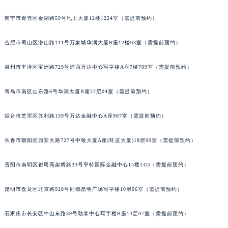
山西省晋城市城区黄华街伯爵售后服务中心（需提前预约）
南宁市青秀区金湖路59号地王大厦12楼1224室（需提前预约）
山西省晋中市榆次区顺城街伯爵售后服务中心（需提前预约）
山西省临汾市尧都区解放路伯爵售后服务中心（需提前预约）
合肥市蜀山区潜山路111号万象城华润大厦B座12楼03室（需提前预约）
山西省吕梁市离石区永宁中路与建设街交叉口伯爵售后服务中心（需提前预约）
山西省朔州市朔城区怡西路与鄯阳西街交汇处伯爵售后服务中心（需提前预约）
泉州市丰泽区宝洲路729号浦西万达中心写字楼A座7楼709室（需提前预约）
山西省忻州市忻府区和平东街与七一南路交叉口伯爵售后服务中心（需提前预约）
青岛市南区山东路6号华润大厦B座22层04室（需提前预约）
山西省阳泉市郊区平阳东街与新城大道交叉口伯爵售后服务中心（需提前预约）
山西省运城市盐湖区河东街伯爵售后服务中心（需提前预约）
烟台市芝罘区胜利路139号万达金融中心A座907室（需提前预约）
山西省长治市潞州区英雄中路伯爵售后服务中心（需提前预约）
山西省太原市迎泽区迎泽街道解放路15号亨得利名表维修授权店3楼伯爵售后服务中心（需提前预约）
长春市朝阳区西安大路727号中银大厦A座(旺进大厦)18层09室（需提前预约）
天津市和平区赤峰道136号天津国际金融中心26层2603室伯爵售后服务中心（需提前预约）
贵阳市南明区都司高架桥路33号亨特国际金融中心14楼14D（需提前预约）
安徽省安庆市迎江区人民路伯爵售后服务中心（需提前预约）
安徽省蚌埠市蚌山区淮河路伯爵售后服务中心（需提前预约）
昆明市盘龙区北京路928号同德昆明广场写字楼10层06室（需提前预约）
安徽省亳州市谯城区魏武大道伯爵售后服务中心（需提前预约）
安徽省池州市贵池区长江路伯爵售后服务中心（需提前预约）
石家庄市长安区中山东路39号勒泰中心写字楼B座13层07室（需提前预约）
安徽省滁州市琅琊区南谯北路伯爵售后服务中心（需提前预约）