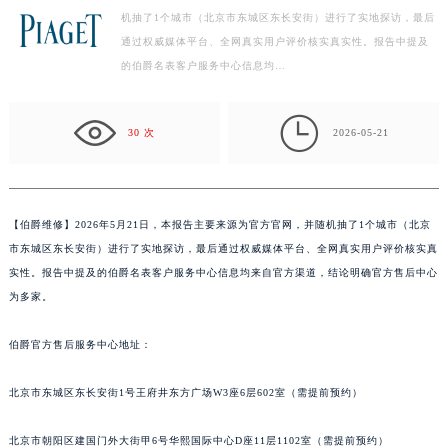
机抽了1个城市（北京市东城区东长安街）进行了实地探访，最后
泰州市海陵区永定东路399号置地商务中心东塔写字楼（华润万象城）17层1706室（需提前预约）
通过权威媒体平台、全网真实用户评价核实真实性。报告中提及
宁波市江北区大闸南路500号来福士广场办公楼20层2009室（需提前预约）
的伯爵名表客户服务中心信息均…
杭州市上城区钱江路1366号华润大厦写字楼A座5层503-5室（需提前预约）
金华市金东区东市南街777号金华万达广场写字楼4号楼22层2209室（需提前预约）

绍兴市越城区胜利东路379号世茂天际中心写字楼8层805室（需提前预约）
30 次
2026-05-21
嘉兴市南湖区广益路705号嘉兴世界贸易中心写字楼A座13层1304室（需提前预约）
南昌市红谷滩新区红谷中大道998号绿地双子塔（中央广场）A1座办公楼14层07室（需提前预约）
济南市历下区经十路11111号华润中心写字楼（万象城）15层1508室（需提前预约）
【
伯爵维修】2026年5月21日，本报告主要来源为官方官网，并随机抽了1个城市（北京
广州市天河区天河路230号万菱汇国际中心写字楼A塔7层704室（需提前预约）
市东城区东长安街）进行了实地探访，最后通过权威媒体平台、全网真实用户评价核实真
广州市越秀区环市东路371-375号世界贸易中心大厦南塔写字楼15层07室（需提前预约）
实性。报告中提及的伯爵名表客户服务中心信息均来自官方渠道，结论明确官方售后中心
为多家。
深圳市罗湖区深南东路5001号华润大厦写字楼17层1701室（需提前预约）
惠州市惠城区江北文昌一路7号华贸大厦写字楼1座30层05室（需提前预约）
伯爵官方售后服务中心地址：
厦门市思明区湖滨东路95号华润大厦写字楼B座11层1104室（需提前预约）
福州市鼓楼区五四路128-1号恒力城写字楼15层03室（需提前预约）
北京市东城区东长安街1号王府井东方广场W3座6层602室（需提前预约）
成都市锦江区人民东路6号SAC东原中心写字楼24层2406B室（需提前预约）
重庆市江北区观音桥步行街2号融恒时代广场写字楼9层902室（需提前预约）
北京市朝阳区建国门外大街甲6号华熙国际中心D座11层1102室（需提前预约）