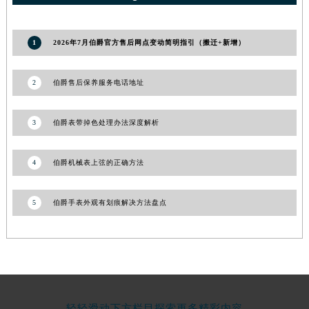
甘肃省酒泉市肃州区西大街伯爵售后服务中心（需提前预约）
甘肃省临夏市城南街道团结路伯爵售后服务中心（需提前预约）
1
2026年7月伯爵官方售后网点变动简明指引（搬迁+新增）
甘肃省陇南市武都区人民路伯爵售后服务中心（需提前预约）
甘肃省平凉市崆峒区西大街伯爵售后服务中心（需提前预约）
2
伯爵售后保养服务电话地址
甘肃省庆阳市西峰区南大街伯爵售后服务中心（需提前预约）
甘肃省天水市秦州区民主路伯爵售后服务中心（需提前预约）
3
伯爵表带掉色处理办法深度解析
甘肃省武威市凉州区迎宾路伯爵售后服务中心（需提前预约）
甘肃省张掖市甘州区民乐北路伯爵售后服务中心（需提前预约）
4
伯爵机械表上弦的正确方法
宁夏回族自治区固原市原州区文化街伯爵售后服务中心（需提前预约）
宁夏回族自治区石嘴山市大武口区贺兰山路伯爵售后服务中心（需提前预约）
5
伯爵手表外观有划痕解决方法盘点
宁夏回族自治区吴忠市利通区开元大道伯爵售后服务中心（需提前预约）
宁夏回族自治区银川市兴庆区新华东路97号新百中心C馆一层C1-18号商铺伯爵售后服务中心（需提前预约）
宁夏回族自治区中卫市沙坡头区鼓楼东街伯爵售后服务中心（需提前预约）
青海省果洛藏族自治州玛沁县团结路伯爵售后服务中心（需提前预约）
青海省海北藏族自治州海晏县将军路伯爵售后服务中心（需提前预约）
青海省海东市乐都区滨河路伯爵售后服务中心（需提前预约）
轻轻滑动下方栏目探索更多精彩内容