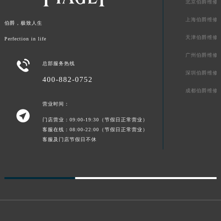
北京伯爵维修
上海伯爵维修
伯爵，极致人生
天津伯爵维修
Perfection in life
广州伯爵维修

总部服务热线
深圳伯爵维修
400-882-0752
成都伯爵维修
营业时间：

门店营业：09:00-19:30（节假日正常营业）
客服在线：08:00-22:00（节假日正常营业）
客服及门店节假日不休