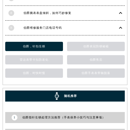
8
伯爵腕表表盘倾斜，如何巧妙修复
9
伯爵维修服务门店电话号码
伯爵，针扣生锈
伯爵表冠防锈秘籍
雷达表带卡扣防老化
伯爵售后
伯爵，时快时慢
伯爵手表表带轴脱落
随机推荐
1
伯爵指针生锈处理方法推荐（手表保养小技巧与注意事项）