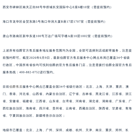
西安市碑林区南关正街88号华侨城长安国际中心E座6楼10室（需提前预约）
海口市龙华区金贸东路5号海口华润大厦B座17层1707室（需提前预约）
唐山市路南区新华东道100号万达广场写字楼A座10层1002室（需提前预约）
上述所有伯爵官方售后服务地址服务范围均为全国，全部可选择到店或邮寄服务，注意提
前预约即可。截至2026年6月9日，最新伯爵官方售后服务中心网点布局已覆盖34个省级
行政区，中国所有省份均可找到伯爵的官方售后服务门店，注意需拨打伯爵全国官方售后
服务热线：400-882-0752进行预约。
目前
伯爵售后
服务中心网点已覆盖全国34个省级行政区：北京、上海、天津、重庆、澳
门、香港、河北省、山西省、内蒙古自治区、辽宁省、吉林省、黑龙江省、江苏省、浙江
省、安徽省、福建省、江西省、山东省、台湾省、河南省、湖北省、湖南省、广东省、广
西壮族自治区、海南省、四川省、贵州省、云南省、西藏自治区、陕西省、甘肃省、青海
省、宁夏回族自治区、新疆维吾尔自治区；
地级市已覆盖：北京、上海、广州、深圳、成都、杭州、天津、南京、重庆、郑州、长