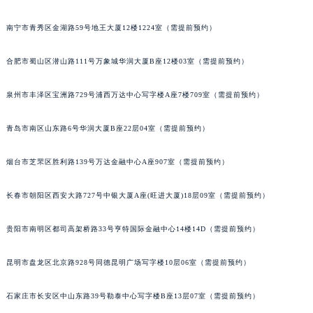
南宁市青秀区金湖路59号地王大厦12楼1224室（需提前预约）
合肥市蜀山区潜山路111号万象城华润大厦B座12楼03室（需提前预约）
泉州市丰泽区宝洲路729号浦西万达中心写字楼A座7楼709室（需提前预约）
青岛市南区山东路6号华润大厦B座22层04室（需提前预约）
烟台市芝罘区胜利路139号万达金融中心A座907室（需提前预约）
长春市朝阳区西安大路727号中银大厦A座(旺进大厦)18层09室（需提前预约）
贵阳市南明区都司高架桥路33号亨特国际金融中心14楼14D（需提前预约）
昆明市盘龙区北京路928号同德昆明广场写字楼10层06室（需提前预约）
石家庄市长安区中山东路39号勒泰中心写字楼B座13层07室（需提前预约）