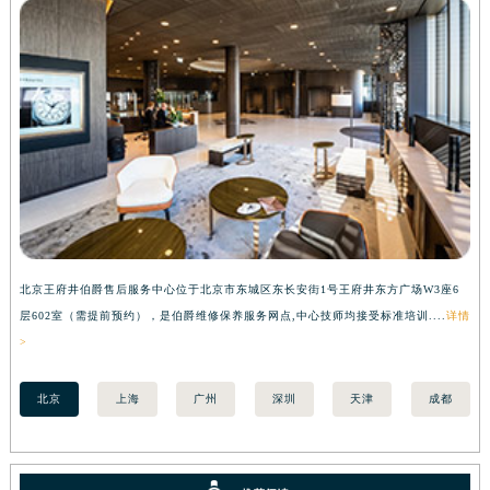
北京王府井伯爵售后服务中心位于北京市东城区东长安街1号王府井东方广场W3座6
上
层602室（需提前预约），是伯爵维修保养服务网点,中心技师均接受标准培训....
详情
预
>
北京
上海
广州
深圳
天津
成都