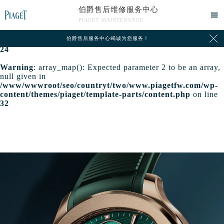
伯爵售后维修服务中心
Warning
: extract() expects parameter 1 to be array, null

PIAGET MAINTENANCE
given in
/www/wwwroot/seo/countryt/two/www.piagetfw.com/wp-

伯爵售后服务中心竭诚为您服务！
content/themes/piaget/template-parts/content.php
on line
24
Warning
: array_map(): Expected parameter 2 to be an array,
null given in
/www/wwwroot/seo/countryt/two/www.piagetfw.com/wp-
content/themes/piaget/template-parts/content.php
on line
32
中心介绍
联系我们