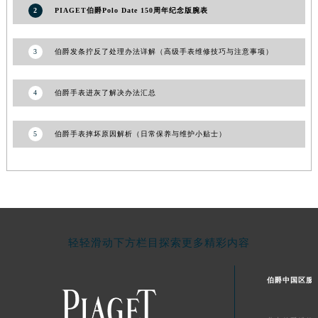
2
PIAGET伯爵Polo Date 150周年纪念版腕表
3
伯爵发条拧反了处理办法详解（高级手表维修技巧与注意事项）
4
伯爵手表进灰了解决办法汇总
5
伯爵手表摔坏原因解析（日常保养与维护小贴士）
轻轻滑动下方栏目探索更多精彩内容
伯爵中国区服