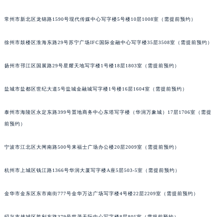
常州市新北区龙锦路1590号现代传媒中心写字楼5号楼10层1008室（需提前预约）
徐州市鼓楼区淮海东路29号苏宁广场IFC国际金融中心写字楼35层3508室（需提前预约）
扬州市邗江区国展路29号星耀天地写字楼1号楼18层1803室（需提前预约）
盐城市盐都区世纪大道5号盐城金融城写字楼1号楼16层1604室（需提前预约）
泰州市海陵区永定东路399号置地商务中心东塔写字楼（华润万象城）17层1706室（需提
前预约）
宁波市江北区大闸南路500号来福士广场办公楼20层2009室（需提前预约）
杭州市上城区钱江路1366号华润大厦写字楼A座5层503-5室（需提前预约）
金华市金东区东市南街777号金华万达广场写字楼4号楼22层2209室（需提前预约）
绍兴市越城区胜利东路379号世茂天际中心写字楼8层805室（需提前预约）