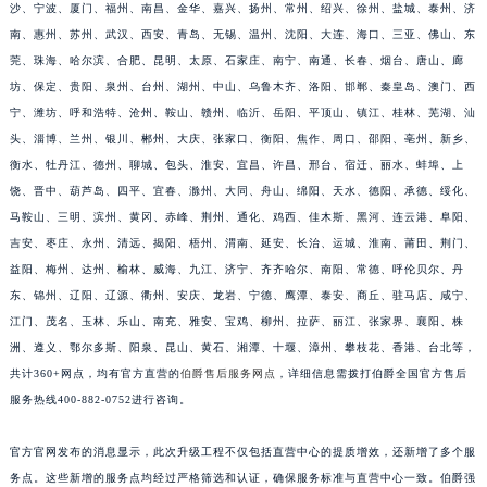
沙、宁波、厦门、福州、南昌、金华、嘉兴、扬州、常州、绍兴、徐州、盐城、泰州、济
南、惠州、苏州、武汉、西安、青岛、无锡、温州、沈阳、大连、海口、三亚、佛山、东
莞、珠海、哈尔滨、合肥、昆明、太原、石家庄、南宁、南通、长春、烟台、唐山、廊
坊、保定、贵阳、泉州、台州、湖州、中山、乌鲁木齐、洛阳、邯郸、秦皇岛、澳门、西
宁、潍坊、呼和浩特、沧州、鞍山、赣州、临沂、岳阳、平顶山、镇江、桂林、芜湖、汕
头、淄博、兰州、银川、郴州、大庆、张家口、衡阳、焦作、周口、邵阳、亳州、新乡、
衡水、牡丹江、德州、聊城、包头、淮安、宜昌、许昌、邢台、宿迁、丽水、蚌埠、上
饶、晋中、葫芦岛、四平、宜春、滁州、大同、舟山、绵阳、天水、德阳、承德、绥化、
马鞍山、三明、滨州、黄冈、赤峰、荆州、通化、鸡西、佳木斯、黑河、连云港、阜阳、
吉安、枣庄、永州、清远、揭阳、梧州、渭南、延安、长治、运城、淮南、莆田、荆门、
益阳、梅州、达州、榆林、威海、九江、济宁、齐齐哈尔、南阳、常德、呼伦贝尔、丹
东、锦州、辽阳、辽源、衢州、安庆、龙岩、宁德、鹰潭、泰安、商丘、驻马店、咸宁、
江门、茂名、玉林、乐山、南充、雅安、宝鸡、柳州、拉萨、丽江、张家界、襄阳、株
洲、遵义、鄂尔多斯、阳泉、昆山、黄石、湘潭、十堰、漳州、攀枝花、香港、台北等，
共计360+网点，均有官方直营的
伯爵售后服务网点
，详细信息需拨打伯爵全国官方售后
服务热线400-882-0752进行咨询。
官方官网发布的消息显示，此次升级工程不仅包括直营中心的提质增效，还新增了多个服
务点。这些新增的服务点均经过严格筛选和认证，确保服务标准与直营中心一致。伯爵强