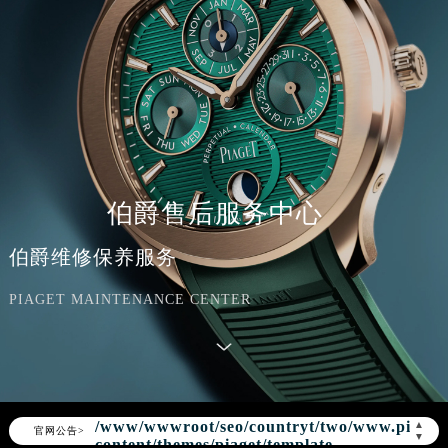
伯爵售后服务中心
伯爵维修保养服务
PIAGET MAINTENANCE CENTER
Warning
: Invalid argument supplied for
foreach() in
/www/wwwroot/seo/countryt/two/www.piaget
▲
官网公告>
▼
content/themes/piaget/template-