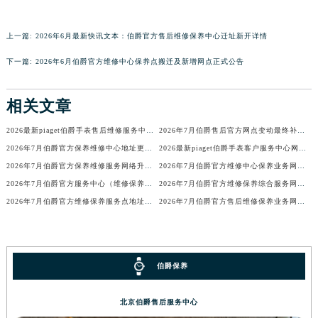
上一篇:
2026年6月最新快讯文本：伯爵官方售后维修保养中心迁址新开详情
下一篇:
2026年6月伯爵官方维修中心保养点搬迁及新增网点正式公告
相关文章
2026最新piaget伯爵手表售后维修服务中心地址考察报告
2026年7月伯爵售后官方网点变动最终补充一览（迁移及新开）
2026年7月伯爵官方保养维修中心地址更新及新开站点补充汇总详细说明
2026最新piaget伯爵手表客户服务中心网点地址调研报告
2026年7月伯爵官方保养维修服务网络升级通告（搬迁新增）全文
2026年7月伯爵官方维修中心保养业务网点最新变动补充一览发布最终内容
2026年7月伯爵官方服务中心（维修保养）搬迁及新设正式告知函
2026年7月伯爵官方维修保养综合服务网迁址及新增网点补充速报内容
2026年7月伯爵官方维修保养服务点地址变动及新开目录
2026年7月伯爵官方售后维修保养业务网点重新配置补充确认正式发布
伯爵保养
北京伯爵售后服务中心