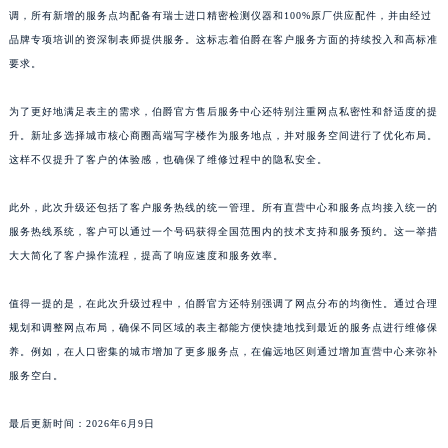
调，所有新增的服务点均配备有瑞士进口精密检测仪器和100%原厂供应配件，并由经过
品牌专项培训的资深制表师提供服务。这标志着伯爵在客户服务方面的持续投入和高标准
要求。
为了更好地满足表主的需求，伯爵官方售后服务中心还特别注重网点私密性和舒适度的提
升。新址多选择城市核心商圈高端写字楼作为服务地点，并对服务空间进行了优化布局。
这样不仅提升了客户的体验感，也确保了维修过程中的隐私安全。
此外，此次升级还包括了客户服务热线的统一管理。所有直营中心和服务点均接入统一的
服务热线系统，客户可以通过一个号码获得全国范围内的技术支持和服务预约。这一举措
大大简化了客户操作流程，提高了响应速度和服务效率。
值得一提的是，在此次升级过程中，伯爵官方还特别强调了网点分布的均衡性。通过合理
规划和调整网点布局，确保不同区域的表主都能方便快捷地找到最近的服务点进行维修保
养。例如，在人口密集的城市增加了更多服务点，在偏远地区则通过增加直营中心来弥补
服务空白。
最后更新时间：2026年6月9日