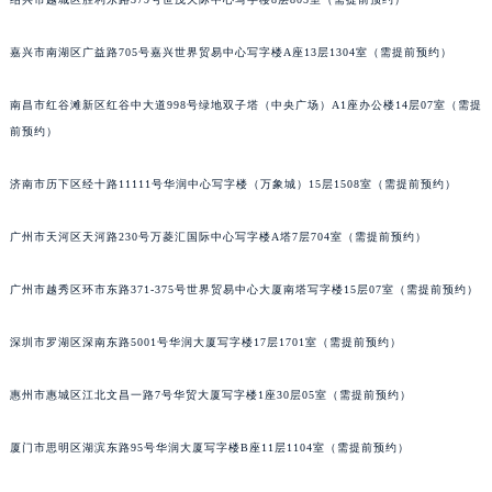
嘉兴市南湖区广益路705号嘉兴世界贸易中心写字楼A座13层1304室（需提前预约）
南昌市红谷滩新区红谷中大道998号绿地双子塔（中央广场）A1座办公楼14层07室（需提
前预约）
济南市历下区经十路11111号华润中心写字楼（万象城）15层1508室（需提前预约）
广州市天河区天河路230号万菱汇国际中心写字楼A塔7层704室（需提前预约）
广州市越秀区环市东路371-375号世界贸易中心大厦南塔写字楼15层07室（需提前预约）
深圳市罗湖区深南东路5001号华润大厦写字楼17层1701室（需提前预约）
惠州市惠城区江北文昌一路7号华贸大厦写字楼1座30层05室（需提前预约）
厦门市思明区湖滨东路95号华润大厦写字楼B座11层1104室（需提前预约）