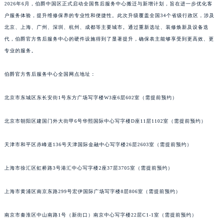
2026年6月，伯爵中国区正式启动全国售后服务中心搬迁与新增计划，旨在进一步优化客
户服务体验，提升维修保养的专业性和便捷性。此次升级覆盖全国34个省级行政区，涉及
北京、上海、广州、深圳、杭州、成都等主要城市。通过重新选址、装修焕新及设备迭
代，伯爵官方售后服务中心的硬件设施得到了显著提升，确保表主能够享受到更高效、更
专业的服务。
伯爵官方售后服务中心全国网点地址：
北京市东城区东长安街1号东方广场写字楼W3座6层602室（需提前预约）
北京市朝阳区建国门外大街甲6号华熙国际中心写字楼D座11层1102室（需提前预约）
天津市和平区赤峰道136号天津国际金融中心写字楼26层2603室（需提前预约）
上海市徐汇区虹桥路3号港汇中心写字楼2座37层3705室（需提前预约）
上海市黄浦区南京东路299号宏伊国际广场写字楼8层806室（需提前预约）
南京市秦淮区中山南路1号（新街口）南京中心写字楼22层C1-1室（需提前预约）