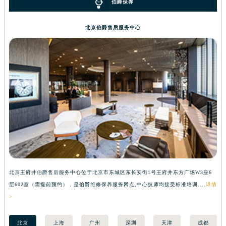
伯爵保养
海南省文昌市文城镇教育东路伯爵售后服务中心（需提前预约）
海南省五指山市通什镇三月三大道伯爵售后服务中心（需提前预约）
北京伯爵售后服务中心
香港特别行政区尖沙咀区油尖旺区广东道伯爵售后服务中心（需提前预约）
香港特别行政区金钟区中西区金钟道伯爵售后服务中心（需提前预约）
香港特别行政区九龙区油尖旺区弥敦道伯爵售后服务中心（需提前预约）
香港特别行政区铜锣湾区湾仔区轩尼诗道伯爵售后服务中心（需提前预约）
河南省安阳市文峰区解放大道伯爵售后服务中心（需提前预约）
河南省鹤壁市淇滨区九州路伯爵售后服务中心（需提前预约）
河南省济源市沁园街道济水大道伯爵售后服务中心（需提前预约）
河南省焦作市解放区解放路伯爵售后服务中心（需提前预约）
河南省开封市鼓楼区中山路伯爵售后服务中心（需提前预约）
河南省洛阳市西工区中州中路与解放路交叉口伯爵售后服务中心（需提前预约）
北京王府井伯爵售后服务中心位于北京市东城区东长安街1号王府井东方广场W3座6
上
河南省漯河市源汇区交通路伯爵售后服务中心（需提前预约）
层602室（需提前预约），是伯爵维修保养服务网点,中心技师均接受标准培训....
详情
预
河南省南阳市宛城区范蠡东路与南都路交叉口伯爵售后服务中心（需提前预约）
>
河南省平顶山市卫东区建设路伯爵售后服务中心（需提前预约）
河南省濮阳市大华龙区开州路绿城路交叉口伯爵售后服务中心（需提前预约）
北京
上海
广州
深圳
天津
成都