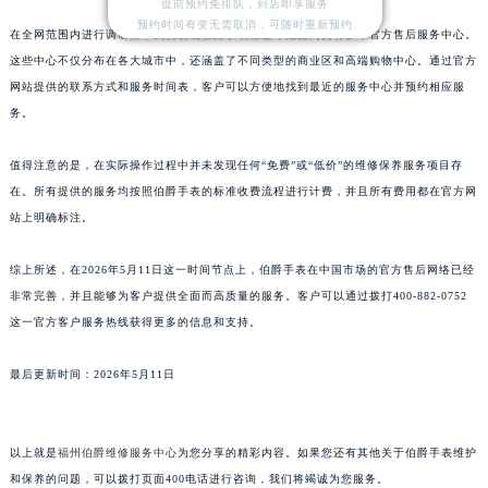
提前预约免排队，到店即享服务
山东省临沂市兰山区解放路伯爵售后服务中心（需提前预约）
预约时间有变无需取消，可随时重新预约
在全网范围内进行调研后，我们发现伯爵手表在全球范围内拥有多个官方售后服务中心。
山东省日照市东港区烟台路伯爵售后服务中心（需提前预约）
这些中心不仅分布在各大城市中，还涵盖了不同类型的商业区和高端购物中心。通过官方
山东省泰安市泰山区财源街道泰山大街伯爵售后服务中心（需提前预约）
网站提供的联系方式和服务时间表，客户可以方便地找到最近的服务中心并预约相应服
山东省威海市环翠区新威海路89号振华商厦一楼名表维修伯爵售后服务中心（需提前预约）
务。
山东省潍坊市奎文区东风东街伯爵售后服务中心（需提前预约）
值得注意的是，在实际操作过程中并未发现任何“免费”或“低价”的维修保养服务项目存
山东省枣庄市滕州市北辛路与善国路交叉口伯爵售后服务中心（需提前预约）
在。所有提供的服务均按照伯爵手表的标准收费流程进行计费，并且所有费用都在官方网
山东省淄博市张店区金晶大道伯爵售后服务中心（需提前预约）
站上明确标注。
上海市黄浦区南京东路299号宏伊国际广场写字楼8层806室伯爵售后服务中心（需提前预约）
上海市徐汇区虹桥路3号港汇中心2座37层3705室伯爵售后服务中心（需提前预约）
综上所述，在2026年5月11日这一时间节点上，伯爵手表在中国市场的官方售后网络已经
浙江省杭州市上城区钱江路1366号华润大厦A座5层503-5室伯爵售后服务中心（需提前预约）
非常完善，并且能够为客户提供全面而高质量的服务。客户可以通过拨打400-882-0752
这一官方客户服务热线获得更多的信息和支持。
浙江省湖州市吴兴区劳动路伯爵售后服务中心（需提前预约）
浙江省嘉兴市南湖区广益路705号嘉兴世界贸易中心A座13层1304室伯爵售后服务中心（需提前预约）
最后更新时间：2026年5月11日
浙江省金华市金东区东市南街777号金华万达广场4号楼22楼2209室伯爵售后服务中心（需提前预约）
浙江省丽水市莲都区解放街伯爵售后服务中心（需提前预约）
浙江省宁波市江北区大闸南路500号来福士广场办公楼20层2009室伯爵售后服务中心（需提前预约）
以上就是
福州伯爵维修服务中心
为您分享的精彩内容。如果您还有其他关于伯爵手表维护
浙江省衢州市柯城区上街伯爵售后服务中心（需提前预约）
和保养的问题，可以拨打页面400电话进行咨询，我们将竭诚为您服务。