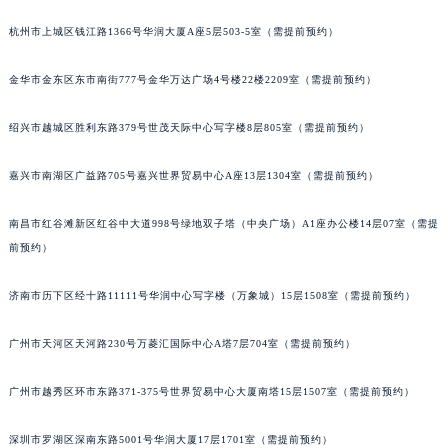
吉林省白城市洮北区明仁南街伯爵售后服务中心（需提前预约）
杭州市上城区钱江路1366号华润大厦A座5层503-5室（需提前预约）
吉林省白山市浑江区浑江大街伯爵售后服务中心（需提前预约）
吉林省吉林市船营区河南街伯爵售后服务中心（需提前预约）
金华市金东区东市南街777号金华万达广场4号楼22楼2209室（需提前预约）
吉林省辽源市龙山区人民大街伯爵售后服务中心（需提前预约）
绍兴市越城区胜利东路379号世茂天际中心写字楼8层805室（需提前预约）
吉林省梅河口市新华街道梅河大街伯爵售后服务中心（需提前预约）
吉林省四平市铁东区紫气大路与南九经街交汇处伯爵售后服务中心（需提前预约）
嘉兴市南湖区广益路705号嘉兴世界贸易中心A座13层1304室（需提前预约）
吉林省松原市宁江区五环大街伯爵售后服务中心（需提前预约）
吉林省通化市东昌区环通乡江南大街伯爵售后服务中心（需提前预约）
南昌市红谷滩新区红谷中大道998号绿地双子塔（中央广场）A1座办公楼14层07室（需提
吉林省延边市延吉市解放路伯爵售后服务中心（需提前预约）
前预约）
辽宁省鞍山市铁东区站前街伯爵售后服务中心（需提前预约）
济南市历下区经十路11111号华润中心写字楼（万象城）15层1508室（需提前预约）
辽宁省本溪市平山区胜利路伯爵售后服务中心（需提前预约）
辽宁省朝阳市双塔区新华路伯爵售后服务中心（需提前预约）
广州市天河区天河路230号万菱汇国际中心A塔7层704室（需提前预约）
辽宁省丹东市振兴区七经街伯爵售后服务中心（需提前预约）
辽宁省抚顺市新抚区东一路伯爵售后服务中心（需提前预约）
广州市越秀区环市东路371-375号世界贸易中心大厦南塔15层1507室（需提前预约）
辽宁省阜新市海州区解放大街伯爵售后服务中心（需提前预约）
辽宁省葫芦岛市连山区中央路伯爵售后服务中心（需提前预约）
深圳市罗湖区深南东路5001号华润大厦17层1701室（需提前预约）