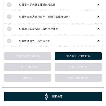
甘肃省白银市白银区北京路伯爵售后服务中心（需提前预约）
6
伯爵手表手表脏了处理技巧集锦
甘肃省定西市安定区解放路伯爵售后服务中心（需提前预约）
7
伯爵停走解决技巧推荐（高级手表维修指南）
甘肃省敦煌市沙州镇阳关中路伯爵售后服务中心（需提前预约）
甘肃省合作市人民街伯爵售后服务中心（需提前预约）
8
伯爵腕表表盘倾斜，如何巧妙修复
甘肃省嘉峪关市雄关区新华中路伯爵售后服务中心（需提前预约）
甘肃省金昌市金川区北京路伯爵售后服务中心（需提前预约）
9
伯爵维修服务门店电话号码
甘肃省酒泉市肃州区西大街伯爵售后服务中心（需提前预约）
甘肃省临夏市城南街道团结路伯爵售后服务中心（需提前预约）
伯爵手表表带轴脱落
雷达表带卡扣防老化
甘肃省陇南市武都区人民路伯爵售后服务中心（需提前预约）
甘肃省平凉市崆峒区西大街伯爵售后服务中心（需提前预约）
伯爵，针扣生锈
伯爵，时快时慢
甘肃省庆阳市西峰区南大街伯爵售后服务中心（需提前预约）
甘肃省天水市秦州区民主路伯爵售后服务中心（需提前预约）
伯爵售后
伯爵表冠防锈秘籍
甘肃省武威市凉州区迎宾路伯爵售后服务中心（需提前预约）
甘肃省张掖市甘州区民乐北路伯爵售后服务中心（需提前预约）
随机推荐
宁夏回族自治区固原市原州区文化街伯爵售后服务中心（需提前预约）
宁夏回族自治区石嘴山市大武口区贺兰山路伯爵售后服务中心（需提前预约）