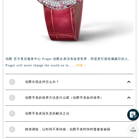
湖北省襄阳市樊城区长虹路与人民路交叉口伯爵售后服务中心（需提前预约）
湖北省孝感市孝南区复兴大道伯爵售后服务中心（需提前预约）
湖北省宜昌市西陵区夷陵大道与港窑路伯爵售后服务中心（需提前预约）
湖南省常德市武陵区人民路伯爵售后服务中心（需提前预约）
湖南省郴州市北湖区国庆北路伯爵售后服务中心（需提前预约）
湖南省衡阳市雁峰区解放路伯爵售后服务中心（需提前预约）
湖南省怀化市鹤城区迎丰中路伯爵售后服务中心（需提前预约）
伯爵 官方售后服务中心 Piaget 伯爵从来没有改变世界，而是把它留给佩戴它的人。
Piaget will never change the world.we le......
详情 >
湖南省娄底市娄星区长青街伯爵售后服务中心（需提前预约）
湖南省邵阳市双清区东风路伯爵售后服务中心（需提前预约）
2
伯爵出现走停怎么办？
湖南省湘潭市雨湖区莲城大道伯爵售后服务中心（需提前预约）
湖南省益阳市赫山区桃花仑路伯爵售后服务中心（需提前预约）
3
伯爵手表的保养方法是什么呢（伯爵手表如何保养）
湖南省永州市冷水滩区永州大道与中兴路交叉口伯爵售后服务中心（需提前预约）
湖南省岳阳市岳阳楼区东茅岭路伯爵售后服务中心（需提前预约）

4
伯爵手表表冠失灵的解决之法
湖南省张家界市永定区解放路伯爵售后服务中心（需提前预约）
湖南省长沙市芙蓉区建湘路393号世茂环球金融中心写字楼10层1013室伯爵售后服务中心（需提前预约）

5
精准调校，让时间不再徘徊：伯爵手表时快时慢修复秘籍
湖南省株洲市芦淞区建设南路伯爵售后服务中心（需提前预约）