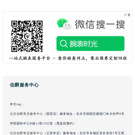
浙江省绍兴市越城区胜利东路379号世茂天际中心写字楼8层805室伯爵售后服务中心（需提前预约）
浙江省舟山市定海区解放东路伯爵售后服务中心（需提前预约）
澳门特别行政区大堂区议事亭前地（新马路）伯爵售后服务中心（需提前预约）
澳门特别行政区风顺堂区南湾大马路伯爵售后服务中心（需提前预约）
澳门特别行政区花地玛堂区关闸广场伯爵售后服务中心（需提前预约）
澳门特别行政区花王堂区大三巴商圈伯爵售后服务中心（需提前预约）
澳门特别行政区嘉模堂区官也街伯爵售后服务中心（需提前预约）
澳门省路氹城市金光大道伯爵售后服务中心（需提前预约）
澳门特别行政区望德堂区塔石广场伯爵售后服务中心（需提前预约）
福建省福州市鼓楼区五四路128-1号恒力城写字楼15层03室伯爵售后服务中心（需提前预约）
伯爵服务中心
福建省厦门市思明区湖滨东路95号万象城华润大厦B座11层1104室伯爵售后服务中心（需提前预约）
广东省潮州市潮安区新风路与潮汕路交汇处伯爵售后服务中心（需提前预约）
本文tag：
广东省广州市天河区天河路230号万菱汇国际中心A塔7层704室伯爵售后服务中心（需提前预约）
北京伯爵售后服务中心
（国贸店）服务地址：北京市朝阳区建国门外大街甲6号
广东省广州市越秀区环市东路371-375号世界贸易中心大厦南塔15层1507室伯爵售后服务中心（需提前预约）
华熙国际中心D座11层1102室（需提前预约）
广东省河源市源城区越王大道伯爵售后服务中心（需提前预约）
广东省惠州市惠城区江北文昌一路7号华贸大厦1座30层3005室伯爵售后服务中心（需提前预约）
北京伯爵售后服务中心
（王府井店）服务地址：北京市东城区东长安街1号王府