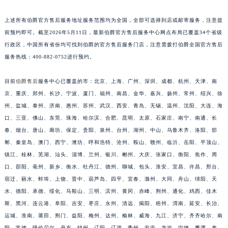
福建省龙岩市新罗区九一南路伯爵售后服务中心（需提前预约）
上述所有伯爵官方售后服务地址服务范围均为全国，全部可选择到店或邮寄服务，注意提
福建省南平市建阳区人民西路伯爵售后服务中心（需提前预约）
前预约即可。截至2026年5月11日，最新伯爵官方售后服务中心网点布局已覆盖34个省级
福建省宁德市蕉城区天湖东路伯爵售后服务中心（需提前预约）
行政区，中国所有省份均可找到伯爵的官方售后服务门店，注意需拨打伯爵全国官方售后
福建省莆田市城厢区霞林街道荔华东大道伯爵售后服务中心（需提前预约）
服务热线：400-882-0752进行预约。
福建省三明市三元区东乾二路伯爵售后服务中心（需提前预约）
福建省漳州市龙文区步港路伯爵售后服务中心（需提前预约）
目前
伯爵售后
服务中心已覆盖的市：北京、上海、广州、深圳、成都、杭州、天津、南
京、重庆、郑州、长沙、宁波、厦门、福州、南昌、金华、嘉兴、扬州、常州、绍兴、徐
江苏省常州市新北区龙锦路1590号现代传媒中心5号楼10层1008室伯爵售后服务中心（需提前预约）
州、盐城、泰州、济南、惠州、苏州、武汉、西安、青岛、无锡、温州、沈阳、大连、海
江苏省淮安市清江浦区淮海北路伯爵售后服务中心（需提前预约）
口、三亚、佛山、东莞、珠海、哈尔滨、合肥、昆明、太原、石家庄、南宁、南通、长
江苏省连云港市海州区通灌北路伯爵售后服务中心（需提前预约）
春、烟台、唐山、廊坊、保定、贵阳、泉州、台州、湖州、中山、乌鲁木齐、洛阳、邯
江苏省南京市秦淮区中山南路1号南京中心22层22-C1-C3室伯爵售后服务中心（需提前预约）
郸、秦皇岛、澳门、西宁、潍坊、呼和浩特、沧州、鞍山、赣州、临沂、岳阳、平顶山、
江苏省宿迁市宿城区西湖路伯爵售后服务中心（需提前预约）
镇江、桂林、芜湖、汕头、淄博、兰州、银川、郴州、大庆、张家口、衡阳、焦作、周
江苏省泰州市海陵区永定东路399号置地商务中心东塔（华润万象城）17层1706室伯爵售后服务中心（需提前预约）
口、邵阳、亳州、新乡、衡水、牡丹江、德州、聊城、包头、淮安、宜昌、许昌、邢台、
宿迁、丽水、蚌埠、上饶、晋中、葫芦岛、四平、宜春、滁州、大同、舟山、绵阳、天
江苏省徐州市鼓楼区淮海东路29号苏宁广场IFC国际金融中心35层3508室伯爵售后服务中心（需提前预约）
水、德阳、承德、绥化、马鞍山、三明、滨州、黄冈、赤峰、荆州、通化、鸡西、佳木
江苏省盐城市盐都区世纪大道5号盐城金融城写字楼1号楼16层1604室伯爵售后服务中心（需提前预约）
斯、黑河、连云港、阜阳、吉安、枣庄、永州、清远、揭阳、梧州、渭南、延安、长治、
江苏省扬州市邗江区国展路29号星耀天地写字楼1号楼18层1803室伯爵售后服务中心（需提前预约）
运城、淮南、莆田、荆门、益阳、梅州、达州、榆林、威海、九江、济宁、齐齐哈尔、南
江苏省镇江市京口区中山东路伯爵售后服务中心（需提前预约）
阳、常德、呼伦贝尔、丹东、锦州、辽阳、辽源、衢州、安庆、龙岩、宁德、鹰潭、泰