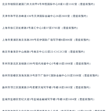
北京市朝阳区建国门外大街甲6号华熙国际中心D座11层1102室（需提前预约）
东莞市东城街道鸿福东路1号民盈国贸中心T1写字楼9层907室（需提前预约）
无锡市梁溪区人民中路139号恒隆广场写字楼1座11层1104室（需提前预约）
天津市和平区赤峰道136号天津国际金融中心26层2603室（需提前预约）
南通市崇川区工农路57号圆融广场写字楼16层1603室（需提前预约）
苏州市苏州工业园区星港街199号苏州中心办公楼C座22层08室（需提前预约）
上海市徐汇区虹桥路3号港汇中心2座37层3705室（需提前预约）
武汉市江汉区解放大道686号世界贸易大厦38层09室（需提前预约）
南宁市青秀区金湖路59号地王大厦12楼1224室（需提前预约）
上海市黄浦区南京东路299号宏伊国际广场写字楼8层806室（需提前预约）
合肥市蜀山区潜山路111号万象城华润大厦B座12楼03室（需提前预约）
南京市秦淮区中山南路1号南京中心22层22-C1C2C3室（需提前预约）
泉州市丰泽区宝洲路729号浦西万达中心写字楼A座7楼709室（需提前预约）
青岛市南区山东路6号华润大厦B座22层04室（需提前预约）
常州市新北区龙锦路1590号现代传媒中心5号楼10层1008室（需提前预约）
烟台市芝罘区胜利路139号万达金融中心A座907室（需提前预约）
长春市朝阳区西安大路727号中银大厦A座(旺进大厦)18层09室（需提前预约）
徐州市鼓楼区淮海东路29号苏宁广场IFC国际金融中心35层3508室（需提前预约）
贵阳市南明区都司高架桥路33号亨特国际金融中心14楼14D（需提前预约）
扬州市邗江区国展路29号星耀天地写字楼1号楼18层1803室（需提前预约）
昆明市盘龙区北京路928号同德昆明广场写字楼10层06室（需提前预约）
石家庄市长安区中山东路39号勒泰中心写字楼B座13层07室（需提前预约）
盐城市盐都区世纪大道5号盐城金融城写字楼1号楼16层1604室（需提前预约）
西安市碑林区南关正街88号华侨城长安国际中心E座6楼10室（需提前预约）
海口市龙华区金贸东路5号海口华润大厦B座17层1707室（需提前预约）