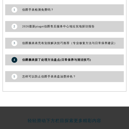
宁夏回族自治区吴忠市利通区开元大道伯爵售后服务中心（需提前预约）
1
伯爵手表检测免费吗？
宁夏回族自治区银川市兴庆区新华东路97号新百中心C馆一层C1-18号商铺伯爵售后服务中心（需提前预约）
宁夏回族自治区中卫市沙坡头区鼓楼东街伯爵售后服务中心（需提前预约）
2
2026最新piaget伯爵售后服务中心地址实地探访报告
青海省果洛藏族自治州玛沁县团结路伯爵售后服务中心（需提前预约）
青海省海北藏族自治州海晏县将军路伯爵售后服务中心（需提前预约）
3
伯爵腕表表壳有划痕解决技巧推荐（专业修复方法与日常保养建议）
青海省海东市乐都区滨河路伯爵售后服务中心（需提前预约）
青海省海南藏族自治州共和县青海湖大街伯爵售后服务中心（需提前预约）
4
伯爵腕表脏了处理方法盘点(日常保养与清洁技巧)
青海省海西蒙古族藏族自治州德令哈市柴达木路伯爵售后服务中心（需提前预约）
青海省黄南藏族自治州同仁市德合隆路伯爵售后服务中心（需提前预约）
5
怎样可以防止伯爵手表表盘油墨掉色？
青海省西宁市城西区海湖新区西关大道伯爵售后服务中心（需提前预约）
青海省玉树藏族自治州结古镇胜利路伯爵售后服务中心（需提前预约）
陕西省安康市汉滨区金州路伯爵售后服务中心（需提前预约）
陕西省宝鸡市渭滨区经二路伯爵售后服务中心（需提前预约）
陕西省汉中市汉台区北大街伯爵售后服务中心（需提前预约）
陕西省商洛市商州区州城街伯爵售后服务中心（需提前预约）
轻轻滑动下方栏目探索更多精彩内容
陕西省铜川市王益区红旗街伯爵售后服务中心（需提前预约）