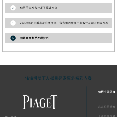
陕西省宝鸡市渭滨区经二路伯爵售后服务中心（需提前预约）
3
伯爵手表发条拧反了应该咋办
陕西省汉中市汉台区北大街伯爵售后服务中心（需提前预约）
陕西省商洛市商州区州城街伯爵售后服务中心（需提前预约）
4
2026年6月伯爵表友必备文本：官方保养维修中心搬迁及新开列表发布
陕西省铜川市王益区红旗街伯爵售后服务中心（需提前预约）
陕西省渭南市临渭区东风大街伯爵售后服务中心（需提前预约）
5
伯爵表壳割手处理技巧
陕西省咸阳市秦都区沣西新城统一西路与白马河路交汇处伯爵售后服务中心（需提前预约）
陕西省延安市宝塔区中心街伯爵售后服务中心（需提前预约）
陕西省榆林市榆阳区长兴路伯爵售后服务中心（需提前预约）
新疆维吾尔自治区阿克苏市东大街伯爵售后服务中心（需提前预约）
新疆维吾尔自治区阿拉尔市胜利大道伯爵售后服务中心（需提前预约）
轻轻滑动下方栏目探索更多精彩内容
新疆维吾尔自治区阿拉山口市友好路伯爵售后服务中心（需提前预约）
新疆维吾尔自治区阿勒泰市解放路伯爵售后服务中心（需提前预约）
伯爵中国区服
新疆维吾尔自治区阿图什市光明路伯爵售后服务中心（需提前预约）
新疆维吾尔自治区白杨市军垦路伯爵售后服务中心（需提前预约）
北京伯爵维修
新疆维吾尔自治区北屯市团结路伯爵售后服务中心（需提前预约）
上海伯爵维修
新疆维吾尔自治区博乐市博乐市北京路伯爵售后服务中心（需提前预约）