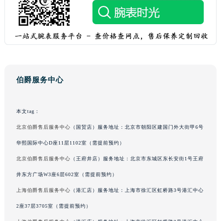
广东省广州市天河区天河路230号万菱汇国际中心A塔7层704室伯爵售后服务中心（需提前预约）
广东省广州市越秀区环市东路371-375号世界贸易中心大厦南塔15层1507室伯爵售后服务中心（需提前预约）
广东省河源市源城区越王大道伯爵售后服务中心（需提前预约）
广东省惠州市惠城区江北文昌一路7号华贸大厦1座30层3005室伯爵售后服务中心（需提前预约）
广东省江门市蓬江区广场西路伯爵售后服务中心（需提前预约）
伯爵服务中心
广东省揭阳市榕城进贤门步行街伯爵售后服务中心（需提前预约）
广东省茂名市电白区水东街道迎宾大道伯爵售后服务中心（需提前预约）
广东省梅州市梅江区金燕大道伯爵售后服务中心（需提前预约）
本文tag：
广东省清远市清城区湖西路伯爵售后服务中心（需提前预约）
北京伯爵售后服务中心
（国贸店）服务地址：北京市朝阳区建国门外大街甲6号
广东省汕头市龙湖区长平路伯爵售后服务中心（需提前预约）
华熙国际中心D座11层1102室（需提前预约）
广东省汕尾市城区香洲街道园林社区翠园街伯爵售后服务中心（需提前预约）
北京伯爵售后服务中心
（王府井店）服务地址：北京市东城区东长安街1号王府
广东省韶关市武江区芙蓉新区与老城中心交汇处伯爵售后服务中心（需提前预约）
井东方广场W3座6层602室（需提前预约）
广东省深圳市罗湖区深南东路5001号华润大厦17层1701室伯爵售后服务中心（需提前预约）
上海伯爵售后服务中心
（港汇店）服务地址：上海市徐汇区虹桥路3号港汇中心
广东省阳江市江城区东风一路伯爵售后服务中心（需提前预约）
2座37层3705室（需提前预约）
广东省云浮市云城区金山路伯爵售后服务中心（需提前预约）
广东省湛江市赤坎区观海北路伯爵售后服务中心（需提前预约）