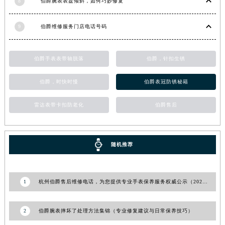
8
伯爵腕表表盘倾斜，如何巧妙修复
甘肃省武威市凉州区迎宾路伯爵售后服务中心（需提前预约）
9
伯爵维修服务门店电话号码
甘肃省张掖市甘州区民乐北路伯爵售后服务中心（需提前预约）
宁夏回族自治区固原市原州区文化街伯爵售后服务中心（需提前预约）
宁夏回族自治区石嘴山市大武口区贺兰山路伯爵售后服务中心（需提前预约）
伯爵手表表带轴脱落
伯爵，针扣生锈
宁夏回族自治区吴忠市利通区开元大道伯爵售后服务中心（需提前预约）
伯爵，时快时慢
伯爵表冠防锈秘籍
宁夏回族自治区银川市兴庆区新华东路97号新百中心C馆一层C1-18号商铺伯爵售后服务中心（需提前预约）
宁夏回族自治区中卫市沙坡头区鼓楼东街伯爵售后服务中心（需提前预约）
雷达表带卡扣防老化
伯爵售后
青海省果洛藏族自治州玛沁县团结路伯爵售后服务中心（需提前预约）
青海省海北藏族自治州海晏县将军路伯爵售后服务中心（需提前预约）
青海省海东市乐都区滨河路伯爵售后服务中心（需提前预约）
随机推荐
青海省海南藏族自治州共和县青海湖大街伯爵售后服务中心（需提前预约）
青海省海西蒙古族藏族自治州德令哈市柴达木路伯爵售后服务中心（需提前预约）
1
杭州伯爵售后维修电话，为您提供专业手表保养服务权威公示（2026年7月最新）
青海省黄南藏族自治州同仁市德合隆路伯爵售后服务中心（需提前预约）
青海省西宁市城西区海湖新区西关大道伯爵售后服务中心（需提前预约）
青海省玉树藏族自治州结古镇胜利路伯爵售后服务中心（需提前预约）
2
伯爵腕表摔坏了处理方法集锦（专业修复建议与日常保养技巧）
陕西省安康市汉滨区金州路伯爵售后服务中心（需提前预约）