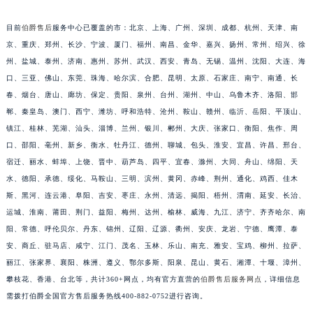
江苏省徐州市鼓楼区淮海东路29号苏宁广场IFC国际金融中心35层3508室伯爵售后服务中心（需提前预约）
目前
伯爵售后
服务中心已覆盖的市：北京、上海、广州、深圳、成都、杭州、天津、南
江苏省盐城市盐都区世纪大道5号盐城金融城写字楼1号楼16层1604室伯爵售后服务中心（需提前预约）
京、重庆、郑州、长沙、宁波、厦门、福州、南昌、金华、嘉兴、扬州、常州、绍兴、徐
江苏省扬州市邗江区国展路29号星耀天地写字楼1号楼18层1803室伯爵售后服务中心（需提前预约）
州、盐城、泰州、济南、惠州、苏州、武汉、西安、青岛、无锡、温州、沈阳、大连、海
江苏省镇江市京口区中山东路伯爵售后服务中心（需提前预约）
口、三亚、佛山、东莞、珠海、哈尔滨、合肥、昆明、太原、石家庄、南宁、南通、长
春、烟台、唐山、廊坊、保定、贵阳、泉州、台州、湖州、中山、乌鲁木齐、洛阳、邯
江西省抚州市临川区赣东大道伯爵售后服务中心（需提前预约）
郸、秦皇岛、澳门、西宁、潍坊、呼和浩特、沧州、鞍山、赣州、临沂、岳阳、平顶山、
江西省赣州市章贡区文清路伯爵售后服务中心（需提前预约）
镇江、桂林、芜湖、汕头、淄博、兰州、银川、郴州、大庆、张家口、衡阳、焦作、周
江西省吉安市吉州区井冈山大道伯爵售后服务中心（需提前预约）
口、邵阳、亳州、新乡、衡水、牡丹江、德州、聊城、包头、淮安、宜昌、许昌、邢台、
江西省景德镇市珠山区珠山中路伯爵售后服务中心（需提前预约）
宿迁、丽水、蚌埠、上饶、晋中、葫芦岛、四平、宜春、滁州、大同、舟山、绵阳、天
江西省九江市浔阳区浔阳路伯爵售后服务中心（需提前预约）
水、德阳、承德、绥化、马鞍山、三明、滨州、黄冈、赤峰、荆州、通化、鸡西、佳木
江西省南昌市红谷滩新区红谷中大道998号绿地双子塔（中央广场）A1座办公楼14层1407室伯爵售后服务中心（需提前预约）
斯、黑河、连云港、阜阳、吉安、枣庄、永州、清远、揭阳、梧州、渭南、延安、长治、
运城、淮南、莆田、荆门、益阳、梅州、达州、榆林、威海、九江、济宁、齐齐哈尔、南
江西省萍乡市安源区萍安北大道与康庄路交叉口伯爵售后服务中心（需提前预约）
阳、常德、呼伦贝尔、丹东、锦州、辽阳、辽源、衢州、安庆、龙岩、宁德、鹰潭、泰
江西省上饶市信州区滨江西路伯爵售后服务中心（需提前预约）
安、商丘、驻马店、咸宁、江门、茂名、玉林、乐山、南充、雅安、宝鸡、柳州、拉萨、
江西省新余市渝水区北湖西路伯爵售后服务中心（需提前预约）
丽江、张家界、襄阳、株洲、遵义、鄂尔多斯、阳泉、昆山、黄石、湘潭、十堰、漳州、
江西省宜春市袁州区中山中路伯爵售后服务中心（需提前预约）
攀枝花、香港、台北等，共计360+网点，均有官方直营的
伯爵售后服务网点
，详细信息
江西省鹰潭市月湖区胜利东路伯爵售后服务中心（需提前预约）
需拨打伯爵全国官方售后服务热线400-882-0752进行咨询。
山东省德州市德城区东风中路伯爵售后服务中心（需提前预约）