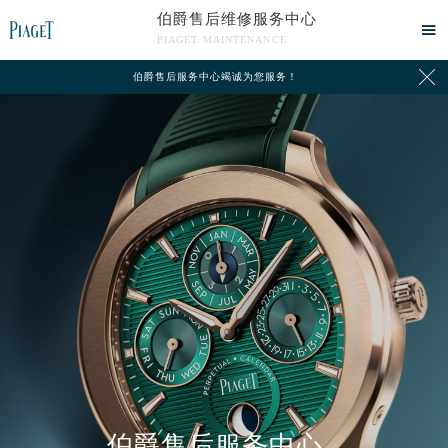
伯爵售后维修服务中心

PIAGET MAINTENANCE

伯爵售后服务中心竭诚为您服务！
中心介绍
联系我们
2026年8月伯爵中国区售后服务网络优化升级公告
2026年8月伯爵全国官方售后客户服务热线：400-882-0752
伯爵官方全国统一服务热线400-882-0752，服务覆盖中国大陆、香港、澳门、台湾全部区域（非大陆需加拨“+86”）
伯爵售后服务中心
2026年8月伯爵售后服务中心最新网点地址：