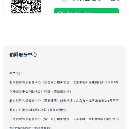
浙江省宁波市江北区大闸南路500号来福士广场办公楼20层2009室伯爵售后服务中心（需提前预约）
浙江省衢州市柯城区上街伯爵售后服务中心（需提前预约）
浙江省绍兴市越城区胜利东路379号世茂天际中心写字楼8层805室伯爵售后服务中心（需提前预约）
浙江省舟山市定海区解放东路伯爵售后服务中心（需提前预约）
澳门特别行政区大堂区议事亭前地（新马路）伯爵售后服务中心（需提前预约）
澳门特别行政区风顺堂区南湾大马路伯爵售后服务中心（需提前预约）
伯爵服务中心
澳门特别行政区花地玛堂区关闸广场伯爵售后服务中心（需提前预约）
澳门特别行政区花王堂区大三巴商圈伯爵售后服务中心（需提前预约）
澳门特别行政区嘉模堂区官也街伯爵售后服务中心（需提前预约）
本文tag：
澳门省路氹城市金光大道伯爵售后服务中心（需提前预约）
北京伯爵售后服务中心
（国贸店）服务地址：北京市朝阳区建国门外大街甲6号
澳门特别行政区望德堂区塔石广场伯爵售后服务中心（需提前预约）
华熙国际中心D座11层1102室（需提前预约）
福建省福州市鼓楼区五四路128-1号恒力城写字楼15层03室伯爵售后服务中心（需提前预约）
北京伯爵售后服务中心
（王府井店）服务地址：北京市东城区东长安街1号王府
福建省厦门市思明区湖滨东路95号万象城华润大厦B座11层1104室伯爵售后服务中心（需提前预约）
井东方广场W3座6层602室（需提前预约）
广东省潮州市潮安区新风路与潮汕路交汇处伯爵售后服务中心（需提前预约）
上海伯爵售后服务中心
（港汇店）服务地址：上海市徐汇区虹桥路3号港汇中心
广东省广州市天河区天河路230号万菱汇国际中心A塔7层704室伯爵售后服务中心（需提前预约）
2座37层3705室（需提前预约）
广东省广州市越秀区环市东路371-375号世界贸易中心大厦南塔15层1507室伯爵售后服务中心（需提前预约）