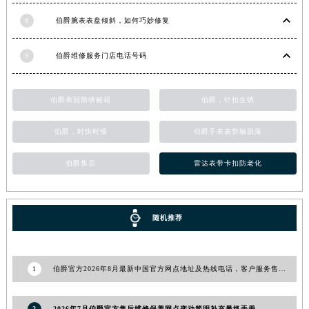
湖南省长沙市芙蓉区建湘路393号世茂环球金融中心写字楼10层1013室伯爵售后服务中心（需提前预约）
8
伯爵腕表表盘倾斜，如何巧妙修复
湖南省株洲市芦淞区建设南路伯爵售后服务中心（需提前预约）
9
伯爵维修服务门店电话号码
甘肃省白银市白银区北京路伯爵售后服务中心（需提前预约）
甘肃省定西市安定区解放路伯爵售后服务中心（需提前预约）
甘肃省敦煌市沙州镇阳关中路伯爵售后服务中心（需提前预约）
伯爵表冠防锈秘籍
伯爵，针扣生锈
甘肃省合作市人民街伯爵售后服务中心（需提前预约）
伯爵，时快时慢
伯爵手表表带轴脱落
甘肃省嘉峪关市雄关区新华中路伯爵售后服务中心（需提前预约）
甘肃省金昌市金川区北京路伯爵售后服务中心（需提前预约）
伯爵售后
雷达表带卡扣防老化
甘肃省酒泉市肃州区西大街伯爵售后服务中心（需提前预约）
甘肃省临夏市城南街道团结路伯爵售后服务中心（需提前预约）
甘肃省陇南市武都区人民路伯爵售后服务中心（需提前预约）
随机推荐
甘肃省平凉市崆峒区西大街伯爵售后服务中心（需提前预约）
甘肃省庆阳市西峰区南大街伯爵售后服务中心（需提前预约）
1
伯爵官方2026年8月最新中国官方网点地址及热线电话，客户服务售后升级
甘肃省天水市秦州区民主路伯爵售后服务中心（需提前预约）
甘肃省武威市凉州区迎宾路伯爵售后服务中心（需提前预约）
甘肃省张掖市甘州区民乐北路伯爵售后服务中心（需提前预约）
2
2026年7月伯爵官方售后维修保养网点变动简明补充最终手册