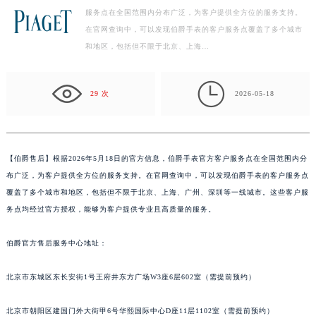
服务点在全国范围内分布广泛，为客户提供全方位的服务支持。
广州市天河区天河路230号万菱汇国际中心写字楼A塔7层704室（需提前预约）
在官网查询中，可以发现伯爵手表的客户服务点覆盖了多个城市
广州市越秀区环市东路371-375号世界贸易中心大厦南塔写字楼15层07室（需提前预约）
和地区，包括但不限于北京、上海…
深圳市罗湖区深南东路5001号华润大厦写字楼17层1701室（需提前预约）
惠州市惠城区江北文昌一路7号华贸大厦写字楼1座30层05室（需提前预约）

29 次
2026-05-18
厦门市思明区湖滨东路95号华润大厦写字楼B座11层1104室（需提前预约）
福州市鼓楼区五四路128-1号恒力城写字楼15层03室（需提前预约）
成都市锦江区人民东路6号SAC东原中心写字楼24层2406B室（需提前预约）
重庆市江北区观音桥步行街2号融恒时代广场写字楼9层902室（需提前预约）
【
伯爵售后】根据2026年5月18日的官方信息，伯爵手表官方客户服务点在全国范围内分
布广泛，为客户提供全方位的服务支持。在官网查询中，可以发现伯爵手表的客户服务点
长沙市芙蓉区定王台街道建湘路393号世茂环球金融中心写字楼（芙蓉广场）10层13室（需提前预约）
覆盖了多个城市和地区，包括但不限于北京、上海、广州、深圳等一线城市。这些客户服
郑州市二七区铭功路10号华润大厦写字楼29层2905室（需提前预约）
务点均经过官方授权，能够为客户提供专业且高质量的服务。
太原市迎泽区解放路15号亨得利名表服务中心（品牌授权店）3层整层（需提前预约）
沈阳市沈河区中街路137号亨得利名表服务中心（品牌授权店）1层整层（需提前预约）
伯爵官方售后服务中心地址：
沈阳市沈河区中街路83号亨得利名表服务中心（品牌授权店）1层整层（需提前预约）
乌鲁木齐市天山区红山路26号时代广场（CCMALL）C座17层17-B（需提前预约）
北京市东城区东长安街1号王府井东方广场W3座6层602室（需提前预约）
温州市鹿城区锦绣路1067号置信广场10层1015室（需提前预约）
北京市朝阳区建国门外大街甲6号华熙国际中心D座11层1102室（需提前预约）
哈尔滨市道里区友谊西路600号富力中心T2座写字楼29层03室（需提前预约）