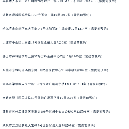
乌鲁木齐市天山区红山路26号时代广场（CCMALL）C座17层17-B（需提前预约）
内蒙古自治区鄂尔多斯市东胜区伊金霍洛街伯爵售后服务中心（需提前预约）
温州市鹿城区锦绣路1067号置信广场10层1015室（需提前预约）
内蒙古自治区呼伦贝尔市海拉尔区中央街伯爵售后服务中心（需提前预约）
内蒙古自治区通辽市科尔沁区明仁大街伯爵售后服务中心（需提前预约）
哈尔滨市南岗区东大直街146号上和置地广场金座12层1214室（需提前预约）
内蒙古自治区乌海市海勃湾区人民南路伯爵售后服务中心（需提前预约）
内蒙古自治区乌兰察布市集宁区恩和大街伯爵售后服务中心（需提前预约）
大连市中山区人民路15号国际金融大厦7层G室（需提前预约）
内蒙古自治区锡林郭勒盟市锡林浩特市光明街与额尔敦路交叉口伯爵售后服务中心（需提前预约）
内蒙古自治区兴安盟市乌兰浩特市兴安大街伯爵售后服务中心（需提前预约）
佛山市禅城区季华五路57号万科金融中心C座12层1205室（需提前预约）
山西省大同市平城区迎宾街伯爵售后服务中心（需提前预约）
东莞市东城街道鸿福东路1号民盈国贸中心T1写字楼9层907室（需提前预约）
山西省晋城市城区黄华街伯爵售后服务中心（需提前预约）
山西省晋中市榆次区顺城街伯爵售后服务中心（需提前预约）
无锡市梁溪区人民中路139号恒隆广场写字楼1座11层1104室（需提前预约）
山西省临汾市尧都区解放路伯爵售后服务中心（需提前预约）
山西省吕梁市离石区永宁中路与建设街交叉口伯爵售后服务中心（需提前预约）
南通市崇川区工农路57号圆融广场写字楼16层1603室（需提前预约）
山西省朔州市朔城区怡西路与鄯阳西街交汇处伯爵售后服务中心（需提前预约）
苏州市苏州工业园区星港街199号苏州中心办公楼C座22层08室（需提前预约）
山西省忻州市忻府区和平东街与七一南路交叉口伯爵售后服务中心（需提前预约）
山西省阳泉市郊区平阳东街与新城大道交叉口伯爵售后服务中心（需提前预约）
武汉市江汉区解放大道686号世界贸易大厦38层09室（需提前预约）
山西省运城市盐湖区河东街伯爵售后服务中心（需提前预约）