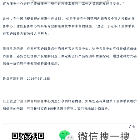
官方服务中心进行了维修服务，整个过程非常顺利，工作人员态度友好且专业。”
山东省济宁市任城区太白楼路伯爵售后服务中心（需提前预约）
山东省莱芜市文化南路8号银座商城名表维修一楼名表维修伯爵售后服务中心（需提前预约）
此外，在中国消费者报的报道中也提到，“伯爵手表在全国范围内拥有多个官方授权的服
山东省临沂市兰山区解放路伯爵售后服务中心（需提前预约）
务中心，这些服务中心均具备专业的维修技术和丰富的经验。”这进一步证实了伯爵手表
在客户服务方面的投入与努力。
山东省日照市东港区烟台路伯爵售后服务中心（需提前预约）
山东省泰安市泰山区财源街道泰山大街伯爵售后服务中心（需提前预约）
值得注意的是，在所有客户服务点中均设有官方售后中心。这些售后中心不仅提供维修保
山东省威海市环翠区新威海路89号振华商厦一楼名表维修伯爵售后服务中心（需提前预约）
养服务，还负责处理客户反馈的问题，并定期进行产品检测和质量控制。通过这种方式确
山东省潍坊市奎文区东风东街伯爵售后服务中心（需提前预约）
保每一块伯爵手表都能保持最佳状态。
山东省枣庄市滕州市北辛路与善国路交叉口伯爵售后服务中心（需提前预约）
山东省淄博市张店区金晶大道伯爵售后服务中心（需提前预约）
最后更新时间：2026年5月18日
上海市黄浦区南京东路299号宏伊国际广场写字楼8层806室伯爵售后服务中心（需提前预约）
上海市徐汇区虹桥路3号港汇中心2座37层3705室伯爵售后服务中心（需提前预约）
以上就是
宁波伯爵售后服务中心
为您分享的精彩内容。如果您还有其他关于伯爵手表维护
浙江省杭州市上城区钱江路1366号华润大厦A座5层503-5室伯爵售后服务中心（需提前预约）
和保养的问题，可以拨打页面400电话进行咨询，我们将竭诚为您服务。
浙江省湖州市吴兴区劳动路伯爵售后服务中心（需提前预约）
浙江省嘉兴市南湖区广益路705号嘉兴世界贸易中心A座13层1304室伯爵售后服务中心（需提前预约）
浙江省金华市金东区东市南街777号金华万达广场4号楼22楼2209室伯爵售后服务中心（需提前预约）
浙江省丽水市莲都区解放街伯爵售后服务中心（需提前预约）