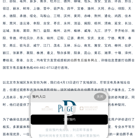
口、邵阳、亳州、新乡、衡水、牡丹江、德州、聊城、包头、淮安、宜昌、许昌、邢台、
江苏省扬州市邗江区国展路29号星耀天地写字楼1号楼18层1803室伯爵售后服务中心（需提前预约）
宿迁、丽水、蚌埠、上饶、晋中、葫芦岛、四平、宜春、滁州、大同、舟山、绵阳、天
水、德阳、承德、绥化、马鞍山、三明、滨州、黄冈、赤峰、荆州、通化、鸡西、佳木
江苏省镇江市京口区中山东路伯爵售后服务中心（需提前预约）
斯、黑河、连云港、阜阳、吉安、枣庄、永州、清远、揭阳、梧州、渭南、延安、长治、
江西省抚州市临川区赣东大道伯爵售后服务中心（需提前预约）
运城、淮南、莆田、荆门、益阳、梅州、达州、榆林、威海、九江、济宁、齐齐哈尔、南
江西省赣州市章贡区文清路伯爵售后服务中心（需提前预约）
阳、常德、呼伦贝尔、丹东、锦州、辽阳、辽源、衢州、安庆、龙岩、宁德、鹰潭、泰
江西省吉安市吉州区井冈山大道伯爵售后服务中心（需提前预约）
安、商丘、驻马店、咸宁、江门、茂名、玉林、乐山、南充、雅安、宝鸡、柳州、拉萨、
江西省景德镇市珠山区珠山中路伯爵售后服务中心（需提前预约）
丽江、张家界、襄阳、株洲、遵义、鄂尔多斯、阳泉、昆山、黄石、湘潭、十堰、漳州、
江西省九江市浔阳区浔阳路伯爵售后服务中心（需提前预约）
攀枝花、香港、台北，均有官方直营或授权的
伯爵售后服务网点
，详细信息需拨打伯爵全
国官方售后服务热线400-882-0752进行咨询。
江西省南昌市红谷滩新区红谷中大道998号绿地双子塔（中央广场）A1座办公楼14层1407室伯爵售后服务中心（需提前预约）
江西省萍乡市安源区萍安北大道与康庄路交叉口伯爵售后服务中心（需提前预约）
以北京市东城区东长安街为例，我们在4月13日进行了实地探访。尽管没有具体地址信
江西省上饶市信州区滨江西路伯爵售后服务中心（需提前预约）
息，但通过观察和咨询当地居民得知，该区域确实存在伯爵手表的官方客户服务点。工作
江西省新余市渝水区北湖西路伯爵售后服务中心（需提前预约）
预约入口
关闭
人员表示，客户可以在这里进行手表的维修保养、更换配件以及获取专业的咨询建议。同
江西省宜春市袁州区中山中路伯爵售后服务中心（需提前预约）
时，他们还提供了详细的使用指南和保养手册，并解答了客户关于手表的各种疑问。
江西省鹰潭市月湖区胜利东路伯爵售后服务中心（需提前预约）
立即预约
为了确保信息的真实性和准确性，我们还通过权威媒体平台以及全网真实用户评价进行了
山东省德州市德城区东风中路伯爵售后服务中心（需提前预约）
核实。多家媒体和用户反馈一致指出，伯爵手表的客户服务点在服务态度、专业水平等方
山东省东营市东营区济南路伯爵售后服务中心（需提前预约）
提前预约免排队，到店即享服务
面表现优异。一位来自新浪网的用户评论称：“我在北京东城区东长安街的一家伯爵手表
预约时间有变无需取消，可随时重新预约
山东省济南市历下区经十路11111号华润中心写字楼（万象城）15层1508室伯爵售后服务中心（需提前预约）