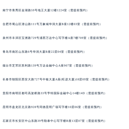
山西省长治市潞州区英雄中路伯爵售后服务中心（需提前预约）
南宁市青秀区金湖路59号地王大厦12楼1224室（需提前预约）
山西省太原市迎泽区迎泽街道解放路15号亨得利名表维修授权店3楼伯爵售后服务中心（需提前预约）
天津市和平区赤峰道136号天津国际金融中心26层2603室伯爵售后服务中心（需提前预约）
合肥市蜀山区潜山路111号万象城华润大厦B座12楼03室（需提前预约）
安徽省安庆市迎江区人民路伯爵售后服务中心（需提前预约）
泉州市丰泽区宝洲路729号浦西万达中心写字楼A座7楼709室（需提前预约）
安徽省蚌埠市蚌山区淮河路伯爵售后服务中心（需提前预约）
安徽省亳州市谯城区魏武大道伯爵售后服务中心（需提前预约）
青岛市南区山东路6号华润大厦B座22层04室（需提前预约）
安徽省池州市贵池区长江路伯爵售后服务中心（需提前预约）
安徽省滁州市琅琊区南谯北路伯爵售后服务中心（需提前预约）
烟台市芝罘区胜利路139号万达金融中心A座907室（需提前预约）
安徽省阜阳市颍州区颍州北路伯爵售后服务中心（需提前预约）
长春市朝阳区西安大路727号中银大厦A座(旺进大厦)18层09室（需提前预约）
安徽省淮北市相山区淮海路伯爵售后服务中心（需提前预约）
安徽省淮南市田家庵区国庆中路伯爵售后服务中心（需提前预约）
贵阳市南明区都司高架桥路33号亨特国际金融中心14楼14D（需提前预约）
安徽省黄山市屯溪区黄山西路伯爵售后服务中心（需提前预约）
安徽省六安市金安区解放中路伯爵售后服务中心（需提前预约）
昆明市盘龙区北京路928号同德昆明广场写字楼10层06室（需提前预约）
安徽省马鞍山市雨山区湖南西路伯爵售后服务中心（需提前预约）
安徽省宿州市埇桥区人民中路伯爵售后服务中心（需提前预约）
石家庄市长安区中山东路39号勒泰中心写字楼B座13层07室（需提前预约）
安徽省铜陵市铜官区石城大道伯爵售后服务中心（需提前预约）