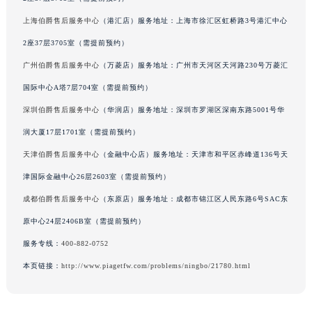
广东省河源市源城区越王大道伯爵售后服务中心（需提前预约）
上海伯爵售后服务中心
（港汇店）服务地址：上海市徐汇区虹桥路3号港汇中心
广东省惠州市惠城区江北文昌一路7号华贸大厦1座30层3005室伯爵售后服务中心（需提前预约）
2座37层3705室（需提前预约）
广东省江门市蓬江区广场西路伯爵售后服务中心（需提前预约）
广州伯爵售后服务中心
（万菱店）服务地址：广州市天河区天河路230号万菱汇
广东省揭阳市榕城进贤门步行街伯爵售后服务中心（需提前预约）
国际中心A塔7层704室（需提前预约）
广东省茂名市电白区水东街道迎宾大道伯爵售后服务中心（需提前预约）
深圳伯爵售后服务中心
（华润店）服务地址：深圳市罗湖区深南东路5001号华
广东省梅州市梅江区金燕大道伯爵售后服务中心（需提前预约）
润大厦17层1701室（需提前预约）
广东省清远市清城区湖西路伯爵售后服务中心（需提前预约）
天津伯爵售后服务中心
（金融中心店）服务地址：天津市和平区赤峰道136号天
广东省汕头市龙湖区长平路伯爵售后服务中心（需提前预约）
广东省汕尾市城区香洲街道园林社区翠园街伯爵售后服务中心（需提前预约）
津国际金融中心26层2603室（需提前预约）
广东省韶关市武江区芙蓉新区与老城中心交汇处伯爵售后服务中心（需提前预约）
成都伯爵售后服务中心
（东原店）服务地址：成都市锦江区人民东路6号SAC东
广东省深圳市罗湖区深南东路5001号华润大厦17层1701室伯爵售后服务中心（需提前预约）
原中心24层2406B室（需提前预约）
广东省阳江市江城区东风一路伯爵售后服务中心（需提前预约）
服务专线：
400-882-0752
广东省云浮市云城区金山路伯爵售后服务中心（需提前预约）
本页链接：
http://www.piagetfw.com/problems/ningbo/21780.html
广东省湛江市赤坎区观海北路伯爵售后服务中心（需提前预约）
广东省肇庆市端州区信安大道与砚都大道交汇处伯爵售后服务中心（需提前预约）
广西壮族自治区百色市右江区中山二路伯爵售后服务中心（需提前预约）