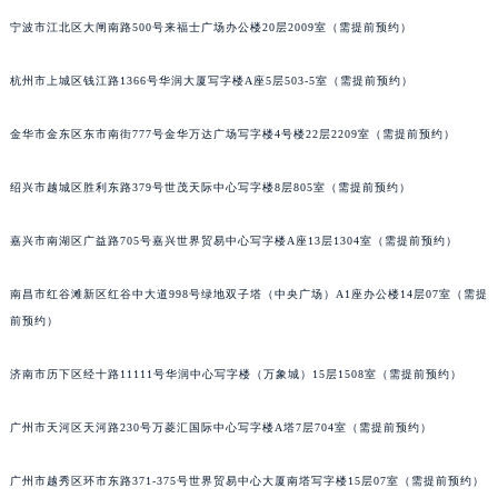
泉州市丰泽区宝洲路729号浦西万达中心写字楼A座7楼709室（需提前预约）
宁波市江北区大闸南路500号来福士广场办公楼20层2009室（需提前预约）
青岛市南区山东路6号华润大厦B座22层04室（需提前预约）
杭州市上城区钱江路1366号华润大厦写字楼A座5层503-5室（需提前预约）
烟台市芝罘区胜利路139号万达金融中心A座907室（需提前预约）
长春市朝阳区西安大路727号中银大厦A座(旺进大厦)18层09室（需提前预约）
金华市金东区东市南街777号金华万达广场写字楼4号楼22层2209室（需提前预约）
贵阳市南明区都司高架桥路33号亨特国际金融中心14楼14D（需提前预约）
昆明市盘龙区北京路928号同德昆明广场写字楼10层06室（需提前预约）
绍兴市越城区胜利东路379号世茂天际中心写字楼8层805室（需提前预约）
石家庄市长安区中山东路39号勒泰中心写字楼B座13层07室（需提前预约）
西安市碑林区南关正街88号华侨城长安国际中心E座6楼10室（需提前预约）
嘉兴市南湖区广益路705号嘉兴世界贸易中心写字楼A座13层1304室（需提前预约）
海口市龙华区金贸东路5号海口华润大厦B座17层1707室（需提前预约）
南昌市红谷滩新区红谷中大道998号绿地双子塔（中央广场）A1座办公楼14层07室（需提
唐山市路南区新华东道100号万达广场写字楼A座10层1002室（需提前预约）
前预约）
台州市椒江区东海大道1800号腾达中心东1幢20楼2002室（需提前预约）
内蒙古自治区呼和浩特市玉泉区大学西街70号华润万象城写字楼（鄂尔多斯大厦）23层2326室（需提前预约）
济南市历下区经十路11111号华润中心写字楼（万象城）15层1508室（需提前预约）
甘肃省兰州市七里河区西津西路16号兰州中心写字楼21层2102室（需提前预约）
重庆市解放碑渝中区民权路28号英利国际金融中心写字楼20层01室（需提前预约）
广州市天河区天河路230号万菱汇国际中心写字楼A塔7层704室（需提前预约）
黑龙江省大庆市萨尔图区会战大街伯爵售后服务中心（需提前预约）
广州市越秀区环市东路371-375号世界贸易中心大厦南塔写字楼15层07室（需提前预约）
黑龙江省鹤岗市向阳区红军路伯爵售后服务中心（需提前预约）