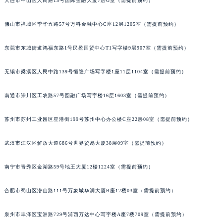
大连市中山区人民路15号国际金融大厦7层G室（需提前预约）
北京市朝阳区建国门外大街甲6号华熙国际中心D座11层1102室伯爵售后服务中心（北京总部）（需提前预约）
北京市东城区东长安街1号王府井东方广场W3座6层602室伯爵售后服务中心（需提前预约）
佛山市禅城区季华五路57号万科金融中心C座12层1205室（需提前预约）
河北省保定市竞秀区朝阳北大街北国先天下伯爵售后服务中心（需提前预约）
东莞市东城街道鸿福东路1号民盈国贸中心T1写字楼9层907室（需提前预约）
内蒙古自治区阿拉善盟市左旗土尔扈特大街伯爵售后服务中心（需提前预约）
内蒙古自治区巴彦淖尔市临河区新华街伯爵售后服务中心（需提前预约）
无锡市梁溪区人民中路139号恒隆广场写字楼1座11层1104室（需提前预约）
内蒙古自治区包头市青山区幸福路甲3号王府井百货名表维修伯爵售后服务中心（需提前预约）
内蒙古自治区赤峰市红山区哈达街伯爵售后服务中心（需提前预约）
南通市崇川区工农路57号圆融广场写字楼16层1603室（需提前预约）
内蒙古自治区鄂尔多斯市东胜区伊金霍洛街伯爵售后服务中心（需提前预约）
苏州市苏州工业园区星港街199号苏州中心办公楼C座22层08室（需提前预约）
内蒙古自治区呼伦贝尔市海拉尔区中央街伯爵售后服务中心（需提前预约）
内蒙古自治区通辽市科尔沁区明仁大街伯爵售后服务中心（需提前预约）
武汉市江汉区解放大道686号世界贸易大厦38层09室（需提前预约）
内蒙古自治区乌海市海勃湾区人民南路伯爵售后服务中心（需提前预约）
内蒙古自治区乌兰察布市集宁区恩和大街伯爵售后服务中心（需提前预约）
南宁市青秀区金湖路59号地王大厦12楼1224室（需提前预约）
内蒙古自治区锡林郭勒盟市锡林浩特市光明街与额尔敦路交叉口伯爵售后服务中心（需提前预约）
内蒙古自治区兴安盟市乌兰浩特市兴安大街伯爵售后服务中心（需提前预约）
合肥市蜀山区潜山路111号万象城华润大厦B座12楼03室（需提前预约）
山西省大同市平城区迎宾街伯爵售后服务中心（需提前预约）
泉州市丰泽区宝洲路729号浦西万达中心写字楼A座7楼709室（需提前预约）
山西省晋城市城区黄华街伯爵售后服务中心（需提前预约）