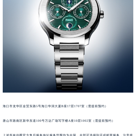
安徽省淮北市相山区淮海路伯爵售后服务中心（需提前预约）
安徽省淮南市田家庵区国庆中路伯爵售后服务中心（需提前预约）
安徽省黄山市屯溪区黄山西路伯爵售后服务中心（需提前预约）
安徽省六安市金安区解放中路伯爵售后服务中心（需提前预约）
安徽省马鞍山市雨山区湖南西路伯爵售后服务中心（需提前预约）
安徽省宿州市埇桥区人民中路伯爵售后服务中心（需提前预约）
安徽省铜陵市铜官区石城大道伯爵售后服务中心（需提前预约）
安徽省芜湖市镜湖区中山路步行街伯爵售后服务中心（需提前预约）
安徽省宣城市宣州区叠嶂西路伯爵售后服务中心（需提前预约）
福建省龙岩市新罗区九一南路伯爵售后服务中心（需提前预约）
福建省南平市建阳区人民西路伯爵售后服务中心（需提前预约）
福建省宁德市蕉城区天湖东路伯爵售后服务中心（需提前预约）
海口市龙华区金贸东路5号海口华润大厦B座17层1707室（需提前预约）
福建省莆田市城厢区霞林街道荔华东大道伯爵售后服务中心（需提前预约）
福建省三明市三元区东乾二路伯爵售后服务中心（需提前预约）
唐山市路南区新华东道100号万达广场写字楼A座10层1002室（需提前预约）
福建省漳州市龙文区步港路伯爵售后服务中心（需提前预约）
江苏省常州市新北区龙锦路1590号现代传媒中心5号楼10层1008室伯爵售后服务中心（需提前预约）
上述所有伯爵官方售后服务地址服务范围均为全国，全部可选择到店或邮寄服务，注意提