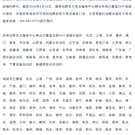
江苏省淮安市清江浦区淮海北路伯爵售后服务中心（需提前预约）
前预约即可。截至2026年6月26日，最新伯爵官方售后服务中心网点布局已覆盖34个省级
行政区，中国所有省份均可找到伯爵的官方售后服务门店，注意需拨打伯爵全国官方售后
江苏省连云港市海州区通灌北路伯爵售后服务中心（需提前预约）
服务热线：400-882-0752进行预约。
江苏省南京市秦淮区中山南路1号南京中心22层22-C1-C3室伯爵售后服务中心（需提前预约）
江苏省宿迁市宿城区西湖路伯爵售后服务中心（需提前预约）
目前
伯爵售后
服务中心网点已覆盖全国34个省级行政区：北京、上海、天津、重庆、澳
江苏省泰州市海陵区永定东路399号置地商务中心东塔（华润万象城）17层1706室伯爵售后服务中心（需提前预约）
门、香港、河北省、山西省、内蒙古自治区、辽宁省、吉林省、黑龙江省、江苏省、浙江
江苏省徐州市鼓楼区淮海东路29号苏宁广场IFC国际金融中心35层3508室伯爵售后服务中心（需提前预约）
省、安徽省、福建省、江西省、山东省、台湾省、河南省、湖北省、湖南省、广东省、广
江苏省盐城市盐都区世纪大道5号盐城金融城写字楼1号楼16层1604室伯爵售后服务中心（需提前预约）
西壮族自治区、海南省、四川省、贵州省、云南省、西藏自治区、陕西省、甘肃省、青海
省、宁夏回族自治区、新疆维吾尔自治区；
江苏省扬州市邗江区国展路29号星耀天地写字楼1号楼18层1803室伯爵售后服务中心（需提前预约）
江苏省镇江市京口区中山东路伯爵售后服务中心（需提前预约）
地级市已覆盖：北京、上海、广州、深圳、成都、杭州、天津、南京、重庆、郑州、长
江西省抚州市临川区赣东大道伯爵售后服务中心（需提前预约）
沙、宁波、厦门、福州、南昌、金华、嘉兴、扬州、常州、绍兴、徐州、盐城、泰州、济
江西省赣州市章贡区文清路伯爵售后服务中心（需提前预约）
南、惠州、苏州、武汉、西安、青岛、无锡、温州、沈阳、大连、海口、三亚、佛山、东
江西省吉安市吉州区井冈山大道伯爵售后服务中心（需提前预约）
莞、珠海、哈尔滨、合肥、昆明、太原、石家庄、南宁、南通、长春、烟台、唐山、廊
江西省景德镇市珠山区珠山中路伯爵售后服务中心（需提前预约）
坊、保定、贵阳、泉州、台州、湖州、中山、乌鲁木齐、洛阳、邯郸、秦皇岛、澳门、西
宁、潍坊、呼和浩特、沧州、鞍山、赣州、临沂、岳阳、平顶山、镇江、桂林、芜湖、汕
江西省九江市浔阳区浔阳路伯爵售后服务中心（需提前预约）
头、淄博、兰州、银川、郴州、大庆、张家口、衡阳、焦作、周口、邵阳、亳州、新乡、
江西省南昌市红谷滩新区红谷中大道998号绿地双子塔（中央广场）A1座办公楼14层1407室伯爵售后服务中心（需提前预约）
衡水、牡丹江、德州、聊城、包头、淮安、宜昌、许昌、邢台、宿迁、丽水、蚌埠、上
江西省萍乡市安源区萍安北大道与康庄路交叉口伯爵售后服务中心（需提前预约）