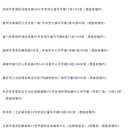
黑龙江省黑河市爱辉区中央街伯爵售后服务中心（需提前预约）
深圳市罗湖区深南东路5001号华润大厦写字楼17层1701室（需提前预约）
黑龙江省鸡西市鸡冠区红军路伯爵售后服务中心（需提前预约）
黑龙江省佳木斯市向阳区长安路伯爵售后服务中心（需提前预约）
惠州市惠城区江北文昌一路7号华贸大厦写字楼1座30层05室（需提前预约）
黑龙江省牡丹江市东安区太平路伯爵售后服务中心（需提前预约）
厦门市思明区湖滨东路95号华润大厦写字楼B座11层1104室（需提前预约）
黑龙江省七台河市桃山区大同街伯爵售后服务中心（需提前预约）
黑龙江省齐齐哈尔市龙沙区龙华路伯爵售后服务中心（需提前预约）
福州市晋安区横屿路9号东二环泰禾中心写字楼2号楼5层509室（需提前预约）
黑龙江省双鸭山市尖山区新兴大街伯爵售后服务中心（需提前预约）
黑龙江省绥化市北林区新华街与康庄路交叉口伯爵售后服务中心（需提前预约）
成都市锦江区人民东路6号SAC东原中心写字楼24层2406B室（需提前预约）
黑龙江省伊春市伊美区通河路伯爵售后服务中心（需提前预约）
吉林省白城市洮北区明仁南街伯爵售后服务中心（需提前预约）
重庆市江北区观音桥步行街2号融恒时代广场写字楼9层902室（需提前预约）
吉林省白山市浑江区浑江大街伯爵售后服务中心（需提前预约）
长沙市芙蓉区定王台街道建湘路393号世茂环球金融中心写字楼（芙蓉广场）10层13室
吉林省吉林市船营区河南街伯爵售后服务中心（需提前预约）
（需提前预约）
吉林省辽源市龙山区人民大街伯爵售后服务中心（需提前预约）
吉林省梅河口市新华街道梅河大街伯爵售后服务中心（需提前预约）
郑州市二七区铭功路10号华润大厦写字楼29层2905室（需提前预约）
吉林省四平市铁东区紫气大路与南九经街交汇处伯爵售后服务中心（需提前预约）
吉林省松原市宁江区五环大街伯爵售后服务中心（需提前预约）
太原市迎泽区解放路15号亨得利名表服务中心（品牌授权店）3层整层（需提前预约）