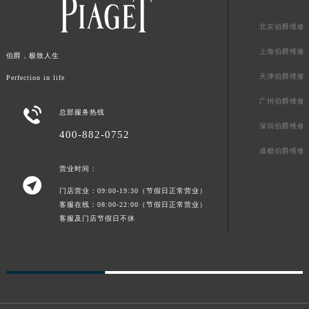
新疆维吾尔自治区阿勒泰市解放路伯爵售后服务中心（需提前预约）
北京伯爵维修
新疆维吾尔自治区阿图什市光明路伯爵售后服务中心（需提前预约）
上海伯爵维修
新疆维吾尔自治区白杨市军垦路伯爵售后服务中心（需提前预约）
伯爵，极致人生
新疆维吾尔自治区北屯市团结路伯爵售后服务中心（需提前预约）
天津伯爵维修
Perfection in life
新疆维吾尔自治区博乐市博乐市北京路伯爵售后服务中心（需提前预约）
广州伯爵维修

新疆维吾尔自治区昌吉市延安北路伯爵售后服务中心（需提前预约）
总部服务热线
深圳伯爵维修
新疆维吾尔自治区阜康市博峰路伯爵售后服务中心（需提前预约）
400-882-0752
新疆维吾尔自治区哈密市伊州区建国北路伯爵售后服务中心（需提前预约）
成都伯爵维修
新疆维吾尔自治区和田市和田市北京西路伯爵售后服务中心（需提前预约）
营业时间：

新疆维吾尔自治区胡杨河市胡杨河市胡杨路伯爵售后服务中心（需提前预约）
门店营业：09:00-19:30（节假日正常营业）
客服在线：08:00-22:00（节假日正常营业）
新疆维吾尔自治区霍尔果斯市亚欧北路伯爵售后服务中心（需提前预约）
客服及门店节假日不休
新疆维吾尔自治区喀什市解放北路伯爵售后服务中心（需提前预约）
新疆维吾尔自治区可克达拉市幸福路伯爵售后服务中心（需提前预约）
新疆维吾尔自治区克拉玛依市克拉玛依区友谊路伯爵售后服务中心（需提前预约）
新疆维吾尔自治区库车市库车市文化东路伯爵售后服务中心（需提前预约）
新疆维吾尔自治区库尔勒市库尔勒市人民东路伯爵售后服务中心（需提前预约）