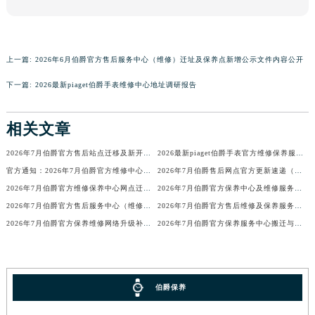
广西壮族自治区钦州市钦南区金海湾东大街伯爵售后服务中心（需提前预约）
广西壮族自治区梧州市万秀区龙湖镇高旺路伯爵售后服务中心（需提前预约）
广西壮族自治区玉林市玉州区金玉路伯爵售后服务中心（需提前预约）
上一篇:
2026年6月伯爵官方售后服务中心（维修）迁址及保养点新增公示文件内容公开
海南省儋州市儋州市那大镇兰洋北路伯爵售后服务中心（需提前预约）
下一篇:
2026最新piaget伯爵手表维修中心地址调研报告
海南省东方市八所镇解放西路伯爵售后服务中心（需提前预约）
海南省琼海市嘉积镇东风路伯爵售后服务中心（需提前预约）
相关文章
海南省三沙市西沙区西沙群岛永兴岛北京路伯爵售后服务中心（需提前预约）
海南省三亚市吉阳区迎宾路伯爵售后服务中心（需提前预约）
2026年7月伯爵官方售后站点迁移及新开补充总览
2026最新piaget伯爵手表官方维修保养服务中心网点地址考察报告
官方通知：2026年7月伯爵官方维修中心与保养点搬迁新增
2026年7月伯爵售后网点官方更新速递（迁移+新开业）
海南省万宁市万城镇解放路伯爵售后服务中心（需提前预约）
2026年7月伯爵官方维修保养中心网点迁移及新设事宜正式通告
2026年7月伯爵官方保养中心及维修服务点变动补充记录
海南省文昌市文城镇教育东路伯爵售后服务中心（需提前预约）
2026年7月伯爵官方售后服务中心（维修保养）迁址及新开补充最终通告内容公示
2026年7月伯爵官方售后维修及保养服务网络迁址与扩张补充文件
海南省五指山市通什镇三月三大道伯爵售后服务中心（需提前预约）
2026年7月伯爵官方保养维修网络升级补充版（含网点搬迁与增设）文件
2026年7月伯爵官方保养服务中心搬迁与维修点新增详情
香港特别行政区尖沙咀区油尖旺区广东道伯爵售后服务中心（需提前预约）
香港特别行政区金钟区中西区金钟道伯爵售后服务中心（需提前预约）
香港特别行政区九龙区油尖旺区弥敦道伯爵售后服务中心（需提前预约）
伯爵保养
香港特别行政区铜锣湾区湾仔区轩尼诗道伯爵售后服务中心（需提前预约）
河南省安阳市文峰区解放大道伯爵售后服务中心（需提前预约）