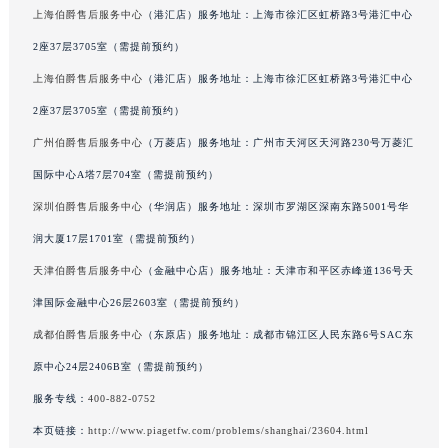
上海伯爵售后服务中心
（港汇店）服务地址：上海市徐汇区虹桥路3号港汇中心
广东省韶关市武江区芙蓉新区与老城中心交汇处伯爵售后服务中心（需提前预约）
2座37层3705室（需提前预约）
广东省深圳市罗湖区深南东路5001号华润大厦17层1701室伯爵售后服务中心（需提前预约）
广东省阳江市江城区东风一路伯爵售后服务中心（需提前预约）
上海伯爵售后服务中心
（港汇店）服务地址：上海市徐汇区虹桥路3号港汇中心
广东省云浮市云城区金山路伯爵售后服务中心（需提前预约）
2座37层3705室（需提前预约）
广东省湛江市赤坎区观海北路伯爵售后服务中心（需提前预约）
广州伯爵售后服务中心
（万菱店）服务地址：广州市天河区天河路230号万菱汇
广东省肇庆市端州区信安大道与砚都大道交汇处伯爵售后服务中心（需提前预约）
国际中心A塔7层704室（需提前预约）
广西壮族自治区百色市右江区中山二路伯爵售后服务中心（需提前预约）
深圳伯爵售后服务中心
（华润店）服务地址：深圳市罗湖区深南东路5001号华
广西壮族自治区北海市海城区北京路伯爵售后服务中心（需提前预约）
润大厦17层1701室（需提前预约）
广西壮族自治区崇左市江州区石景林街道友谊大道与丽川路交汇处伯爵售后服务中心（需提前预约）
天津伯爵售后服务中心
（金融中心店）服务地址：天津市和平区赤峰道136号天
广西壮族自治区防城港市港口区金花茶大道伯爵售后服务中心（需提前预约）
广西壮族自治区贵港市港北区港城街道布山大道与仙衣路交叉口伯爵售后服务中心（需提前预约）
津国际金融中心26层2603室（需提前预约）
广西壮族自治区桂林市秀峰区红岭路伯爵售后服务中心（需提前预约）
成都伯爵售后服务中心
（东原店）服务地址：成都市锦江区人民东路6号SAC东
广西壮族自治区河池市金城江区金城江街道朝阳路伯爵售后服务中心（需提前预约）
原中心24层2406B室（需提前预约）
广西壮族自治区贺州市八步区城东街道灵峰南路伯爵售后服务中心（需提前预约）
服务专线：
400-882-0752
广西壮族自治区来宾市兴宾区桂中大道伯爵售后服务中心（需提前预约）
本页链接：
http://www.piagetfw.com/problems/shanghai/23604.html
广西壮族自治区柳州市城中区中山中路伯爵售后服务中心（需提前预约）