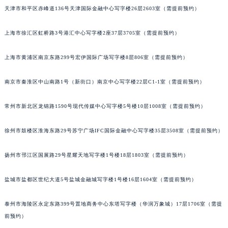
天津市和平区赤峰道136号天津国际金融中心写字楼26层2603室（需提前预约）
郑州市二七区铭功路10号华润大厦写字楼29层2905室（需提前预约）
太原市迎泽区解放路15号亨得利名表服务中心（品牌授权店）3层整层（需提前预约）
上海市徐汇区虹桥路3号港汇中心写字楼2座37层3705室（需提前预约）
沈阳市沈河区中街路137号亨得利名表服务中心（品牌授权店）1层整层（需提前预约）
沈阳市沈河区中街路83号亨得利名表服务中心（品牌授权店）1层整层（需提前预约）
上海市黄浦区南京东路299号宏伊国际广场写字楼8层806室（需提前预约）
乌鲁木齐市天山区红山路26号时代广场（CCMALL）C座17层17-B（需提前预约）
温州市鹿城区锦绣路1067号置信广场10层1015室（需提前预约）
南京市秦淮区中山南路1号（新街口）南京中心写字楼22层C1-1室（需提前预约）
哈尔滨市道里区友谊西路600号富力中心T2座写字楼29层03室（需提前预约）
常州市新北区龙锦路1590号现代传媒中心写字楼5号楼10层1008室（需提前预约）
大连市中山区人民路15号国际金融大厦7层G室（需提前预约）
佛山市禅城区季华五路57号万科金融中心C座12层1205室（需提前预约）
徐州市鼓楼区淮海东路29号苏宁广场IFC国际金融中心写字楼35层3508室（需提前预约）
东莞市东城街道鸿福东路1号民盈国贸中心T1写字楼9层907室（需提前预约）
无锡市梁溪区人民中路139号恒隆广场写字楼1座11层1104室（需提前预约）
扬州市邗江区国展路29号星耀天地写字楼1号楼18层1803室（需提前预约）
南通市崇川区工农路57号圆融广场写字楼16层1603室（需提前预约）
盐城市盐都区世纪大道5号盐城金融城写字楼1号楼16层1604室（需提前预约）
苏州市苏州工业园区星港街199号苏州中心办公楼C座22层08室（需提前预约）
武汉市江汉区解放大道686号世界贸易大厦38层09室（需提前预约）
泰州市海陵区永定东路399号置地商务中心东塔写字楼（华润万象城）17层1706室（需提
南宁市青秀区金湖路59号地王大厦12楼1224室（需提前预约）
前预约）
合肥市蜀山区潜山路111号万象城华润大厦B座12楼03室（需提前预约）