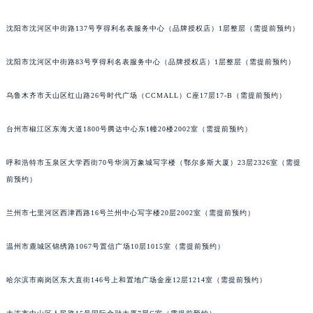
吉林省通化市东昌区环通乡江南大街伯爵售后服务中心（需提前预约）
沈阳市沈河区中街路137号亨得利名表服务中心（品牌授权店）1层整层（需提前预约）
吉林省延边市延吉市解放路伯爵售后服务中心（需提前预约）
辽宁省鞍山市铁东区站前街伯爵售后服务中心（需提前预约）
沈阳市沈河区中街路83号亨得利名表服务中心（品牌授权店）1层整层（需提前预约）
辽宁省本溪市平山区胜利路伯爵售后服务中心（需提前预约）
辽宁省朝阳市双塔区新华路伯爵售后服务中心（需提前预约）
乌鲁木齐市天山区红山路26号时代广场（CCMALL）C座17层17-B（需提前预约）
辽宁省丹东市振兴区七经街伯爵售后服务中心（需提前预约）
台州市椒江区东海大道1800号腾达中心东1幢20楼2002室（需提前预约）
辽宁省抚顺市新抚区东一路伯爵售后服务中心（需提前预约）
辽宁省阜新市海州区解放大街伯爵售后服务中心（需提前预约）
呼和浩特市玉泉区大学西街70号华润万象城写字楼（鄂尔多斯大厦）23层2326室（需提
辽宁省葫芦岛市连山区中央路伯爵售后服务中心（需提前预约）
前预约）
辽宁省锦州市古塔区中央大街伯爵售后服务中心（需提前预约）
辽宁省辽阳市白塔区新运大街伯爵售后服务中心（需提前预约）
兰州市七里河区西津西路16号兰州中心写字楼20层2002室（需提前预约）
辽宁省盘锦市兴隆台区石油大街伯爵售后服务中心（需提前预约）
温州市鹿城区锦绣路1067号置信广场10层1015室（需提前预约）
辽宁省铁岭市银州区南马路伯爵售后服务中心（需提前预约）
辽宁省营口市站前区市府路与渤海大街交叉口伯爵售后服务中心（需提前预约）
哈尔滨市南岗区东大直街146号上和置地广场金座12层1214室（需提前预约）
辽宁省沈阳市沈河区中街路137号亨得利名表维修授权店1楼伯爵售后服务中心（需提前预约）
辽宁省沈阳市沈河区中街路83号亨得利名表维修授权店1楼伯爵售后服务中心（需提前预约）