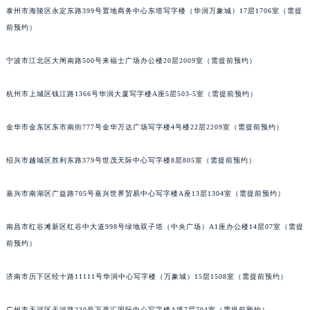
泰州市海陵区永定东路399号置地商务中心东塔写字楼（华润万象城）17层1706室（需提
南宁市青秀区金湖路59号地王大厦12楼1224室（需提前预约）
前预约）
合肥市蜀山区潜山路111号万象城华润大厦B座12楼03室（需提前预约）
泉州市丰泽区宝洲路729号浦西万达中心写字楼A座7楼709室（需提前预约）
宁波市江北区大闸南路500号来福士广场办公楼20层2009室（需提前预约）
青岛市南区山东路6号华润大厦B座22层04室（需提前预约）
杭州市上城区钱江路1366号华润大厦写字楼A座5层503-5室（需提前预约）
烟台市芝罘区胜利路139号万达金融中心A座907室（需提前预约）
长春市朝阳区西安大路727号中银大厦A座(旺进大厦)18层09室（需提前预约）
金华市金东区东市南街777号金华万达广场写字楼4号楼22层2209室（需提前预约）
贵阳市南明区都司高架桥路33号亨特国际金融中心14楼14D（需提前预约）
昆明市盘龙区北京路928号同德昆明广场写字楼10层06室（需提前预约）
绍兴市越城区胜利东路379号世茂天际中心写字楼8层805室（需提前预约）
石家庄市长安区中山东路39号勒泰中心写字楼B座13层07室（需提前预约）
西安市碑林区南关正街88号华侨城长安国际中心E座6楼10室（需提前预约）
嘉兴市南湖区广益路705号嘉兴世界贸易中心写字楼A座13层1304室（需提前预约）
海口市龙华区金贸东路5号海口华润大厦B座17层1707室（需提前预约）
南昌市红谷滩新区红谷中大道998号绿地双子塔（中央广场）A1座办公楼14层07室（需提
唐山市路南区新华东道100号万达广场写字楼A座10层1002室（需提前预约）
前预约）
台州市椒江区东海大道1800号腾达中心东1幢20楼2002室（需提前预约）
内蒙古自治区呼和浩特市玉泉区大学西街70号华润万象城写字楼（鄂尔多斯大厦）23层2326室（需提前预约）
济南市历下区经十路11111号华润中心写字楼（万象城）15层1508室（需提前预约）
甘肃省兰州市七里河区西津西路16号兰州中心写字楼21层2102室（需提前预约）
重庆市解放碑渝中区民权路28号英利国际金融中心写字楼20层01室（需提前预约）
广州市天河区天河路230号万菱汇国际中心写字楼A塔7层704室（需提前预约）