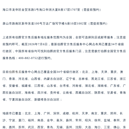
福建省漳州市龙文区步港路伯爵售后服务中心（需提前预约）
海口市龙华区金贸东路5号海口华润大厦B座17层1707室（需提前预约）
江苏省常州市新北区龙锦路1590号现代传媒中心5号楼10层1008室伯爵售后服务中心（需提前预约）
唐山市路南区新华东道100号万达广场写字楼A座10层1002室（需提前预约）
江苏省淮安市清江浦区淮海北路伯爵售后服务中心（需提前预约）
江苏省连云港市海州区通灌北路伯爵售后服务中心（需提前预约）
上述所有伯爵官方售后服务地址服务范围均为全国，全部可选择到店或邮寄服务，注意提
江苏省南京市秦淮区中山南路1号南京中心22层22-C1-C3室伯爵售后服务中心（需提前预约）
前预约即可。截至2026年7月6日，最新伯爵官方售后服务中心网点布局已覆盖34个省级
江苏省宿迁市宿城区西湖路伯爵售后服务中心（需提前预约）
行政区，中国所有省份均可找到伯爵的官方售后服务门店，注意需拨打伯爵全国官方售后
江苏省泰州市海陵区永定东路399号置地商务中心东塔（华润万象城）17层1706室伯爵售后服务中心（需提前预约）
服务热线：400-882-0752进行预约。
江苏省徐州市鼓楼区淮海东路29号苏宁广场IFC国际金融中心35层3508室伯爵售后服务中心（需提前预约）
目前
伯爵售后
服务中心网点已覆盖全国34个省级行政区：北京、上海、天津、重庆、澳
江苏省盐城市盐都区世纪大道5号盐城金融城写字楼1号楼16层1604室伯爵售后服务中心（需提前预约）
门、香港、河北省、山西省、内蒙古自治区、辽宁省、吉林省、黑龙江省、江苏省、浙江
江苏省扬州市邗江区国展路29号星耀天地写字楼1号楼18层1803室伯爵售后服务中心（需提前预约）
省、安徽省、福建省、江西省、山东省、台湾省、河南省、湖北省、湖南省、广东省、广
江苏省镇江市京口区中山东路伯爵售后服务中心（需提前预约）
西壮族自治区、海南省、四川省、贵州省、云南省、西藏自治区、陕西省、甘肃省、青海
江西省抚州市临川区赣东大道伯爵售后服务中心（需提前预约）
省、宁夏回族自治区、新疆维吾尔自治区；
江西省赣州市章贡区文清路伯爵售后服务中心（需提前预约）
江西省吉安市吉州区井冈山大道伯爵售后服务中心（需提前预约）
地级市已覆盖：北京、上海、广州、深圳、成都、杭州、天津、南京、重庆、郑州、长
沙、宁波、厦门、福州、南昌、金华、嘉兴、扬州、常州、绍兴、徐州、盐城、泰州、济
江西省景德镇市珠山区珠山中路伯爵售后服务中心（需提前预约）
南、惠州、苏州、武汉、西安、青岛、无锡、温州、沈阳、大连、海口、三亚、佛山、东
江西省九江市浔阳区浔阳路伯爵售后服务中心（需提前预约）