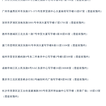
黑龙江省大庆市萨尔图区会战大街伯爵售后服务中心（需提前预约）
广州市越秀区环市东路371-375号世界贸易中心大厦南塔写字楼15层07室（需提前预约）
黑龙江省鹤岗市向阳区红军路伯爵售后服务中心（需提前预约）
黑龙江省黑河市爱辉区中央街伯爵售后服务中心（需提前预约）
深圳市罗湖区深南东路5001号华润大厦写字楼17层1701室（需提前预约）
黑龙江省鸡西市鸡冠区红军路伯爵售后服务中心（需提前预约）
黑龙江省佳木斯市向阳区长安路伯爵售后服务中心（需提前预约）
惠州市惠城区江北文昌一路7号华贸大厦写字楼1座30层05室（需提前预约）
黑龙江省牡丹江市东安区太平路伯爵售后服务中心（需提前预约）
厦门市思明区湖滨东路95号华润大厦写字楼B座11层1104室（需提前预约）
黑龙江省七台河市桃山区大同街伯爵售后服务中心（需提前预约）
黑龙江省齐齐哈尔市龙沙区龙华路伯爵售后服务中心（需提前预约）
福州市晋安区横屿路9号东二环泰禾中心写字楼2号楼5层509室（需提前预约）
黑龙江省双鸭山市尖山区新兴大街伯爵售后服务中心（需提前预约）
黑龙江省绥化市北林区新华街与康庄路交叉口伯爵售后服务中心（需提前预约）
成都市锦江区人民东路6号SAC东原中心写字楼24层2406B室（需提前预约）
黑龙江省伊春市伊美区通河路伯爵售后服务中心（需提前预约）
吉林省白城市洮北区明仁南街伯爵售后服务中心（需提前预约）
重庆市江北区观音桥步行街2号融恒时代广场写字楼9层902室（需提前预约）
吉林省白山市浑江区浑江大街伯爵售后服务中心（需提前预约）
长沙市芙蓉区定王台街道建湘路393号世茂环球金融中心写字楼（芙蓉广场）10层13室
吉林省吉林市船营区河南街伯爵售后服务中心（需提前预约）
（需提前预约）
吉林省辽源市龙山区人民大街伯爵售后服务中心（需提前预约）
吉林省梅河口市新华街道梅河大街伯爵售后服务中心（需提前预约）