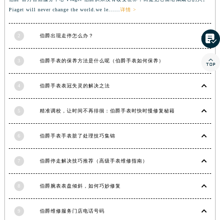
Piaget will never change the world.we le......
详情 >
甘肃省金昌市金川区北京路伯爵售后服务中心（需提前预约）
甘肃省酒泉市肃州区西大街伯爵售后服务中心（需提前预约）

2
伯爵出现走停怎么办？
甘肃省临夏市城南街道团结路伯爵售后服务中心（需提前预约）
甘肃省陇南市武都区人民路伯爵售后服务中心（需提前预约）

3
伯爵手表的保养方法是什么呢（伯爵手表如何保养）
甘肃省平凉市崆峒区西大街伯爵售后服务中心（需提前预约）
甘肃省庆阳市西峰区南大街伯爵售后服务中心（需提前预约）
4
伯爵手表表冠失灵的解决之法
甘肃省天水市秦州区民主路伯爵售后服务中心（需提前预约）
甘肃省武威市凉州区迎宾路伯爵售后服务中心（需提前预约）
5
精准调校，让时间不再徘徊：伯爵手表时快时慢修复秘籍
甘肃省张掖市甘州区民乐北路伯爵售后服务中心（需提前预约）
6
伯爵手表手表脏了处理技巧集锦
宁夏回族自治区固原市原州区文化街伯爵售后服务中心（需提前预约）
宁夏回族自治区石嘴山市大武口区贺兰山路伯爵售后服务中心（需提前预约）
7
伯爵停走解决技巧推荐（高级手表维修指南）
宁夏回族自治区吴忠市利通区开元大道伯爵售后服务中心（需提前预约）
宁夏回族自治区银川市兴庆区新华东路97号新百中心C馆一层C1-18号商铺伯爵售后服务中心（需提前预约）
8
伯爵腕表表盘倾斜，如何巧妙修复
宁夏回族自治区中卫市沙坡头区鼓楼东街伯爵售后服务中心（需提前预约）
青海省果洛藏族自治州玛沁县团结路伯爵售后服务中心（需提前预约）
9
伯爵维修服务门店电话号码
青海省海北藏族自治州海晏县将军路伯爵售后服务中心（需提前预约）