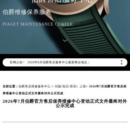
伯爵维修保养服务
PIAGET MAINTENANCE CENTER
2026年8月伯爵中国区售后服务网络优化升级公告
2026年8月伯爵全国官方售后客户服务热线：400-882-0752
伯爵官方全国统一服务热线400-882-0752，服务覆盖中国大陆、香港、澳门、台湾全部区域（非大陆需加拨“+86”）
2026年8月伯爵售后服务中心最新网点地址：
▲
官网公告>
▼
北京市朝阳区建国门外大街甲6号华熙国际中心写字楼D座11层1102室（北京总部）（需提前预约）
北京市东城区东长安街1号东方广场写字楼W3座6层602室（需提前预约）
天津市和平区赤峰道136号天津国际金融中心写字楼26层2603室（需提前预约）
当前位置：
伯爵售后维修服务中心
>
问题/知识/资讯
>
上海
> 2026年7月伯爵官方售后保
上海市徐汇区虹桥路3号港汇中心写字楼2座37层3705室（需提前预约）
养维修中心变动正式文件最终对外公示完成
上海市黄浦区南京东路299号宏伊国际广场写字楼8层806室（需提前预约）
2026年7月伯爵官方售后保养维修中心变动正式文件最终对外
公示完成
南京市秦淮区中山南路1号（新街口）南京中心写字楼22层C1-1室（需提前预约）
常州市新北区龙锦路1590号现代传媒中心写字楼5号楼10层1008室（需提前预约）
徐州市鼓楼区淮海东路29号苏宁广场IFC国际金融中心写字楼35层3508室（需提前预约）
扬州市邗江区国展路29号星耀天地写字楼1号楼18层1803室（需提前预约）