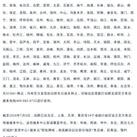
莞、珠海、哈尔滨、合肥、昆明、太原、石家庄、南宁、南通、长春、烟台、唐山、廊
江西省南昌市红谷滩新区红谷中大道998号绿地双子塔（中央广场）A1座办公楼14层1407室伯爵售后服务中心（需提前预约）
坊、保定、贵阳、泉州、台州、湖州、中山、乌鲁木齐、洛阳、邯郸、秦皇岛、澳门、西
江西省萍乡市安源区萍安北大道与康庄路交叉口伯爵售后服务中心（需提前预约）
宁、潍坊、呼和浩特、沧州、鞍山、赣州、临沂、岳阳、平顶山、镇江、桂林、芜湖、汕
江西省上饶市信州区滨江西路伯爵售后服务中心（需提前预约）
头、淄博、兰州、银川、郴州、大庆、张家口、衡阳、焦作、周口、邵阳、亳州、新乡、
江西省新余市渝水区北湖西路伯爵售后服务中心（需提前预约）
衡水、牡丹江、德州、聊城、包头、淮安、宜昌、许昌、邢台、宿迁、丽水、蚌埠、上
饶、晋中、葫芦岛、四平、宜春、滁州、大同、舟山、绵阳、天水、德阳、承德、绥化、
江西省宜春市袁州区中山中路伯爵售后服务中心（需提前预约）
马鞍山、三明、滨州、黄冈、赤峰、荆州、通化、鸡西、佳木斯、黑河、连云港、阜阳、
江西省鹰潭市月湖区胜利东路伯爵售后服务中心（需提前预约）
吉安、枣庄、永州、清远、揭阳、梧州、渭南、延安、长治、运城、淮南、莆田、荆门、
山东省德州市德城区东风中路伯爵售后服务中心（需提前预约）
益阳、梅州、达州、榆林、威海、九江、济宁、齐齐哈尔、南阳、常德、呼伦贝尔、丹
山东省东营市东营区济南路伯爵售后服务中心（需提前预约）
东、锦州、辽阳、辽源、衢州、安庆、龙岩、宁德、鹰潭、泰安、商丘、驻马店、咸宁、
山东省济南市历下区经十路11111号华润中心写字楼（万象城）15层1508室伯爵售后服务中心（需提前预约）
江门、茂名、玉林、乐山、南充、雅安、宝鸡、柳州、拉萨、丽江、张家界、襄阳、株
预约入口
关闭
山东省济宁市任城区太白楼路伯爵售后服务中心（需提前预约）
洲、遵义、鄂尔多斯、阳泉、昆山、黄石、湘潭、十堰、漳州、攀枝花、香港、台北等，
共计360+网点，均有官方直营的
伯爵售后服务网点
，详细信息需拨打伯爵全国官方售后
山东省莱芜市文化南路8号银座商城名表维修一楼名表维修伯爵售后服务中心（需提前预约）
服务热线400-882-0752进行咨询。
山东省临沂市兰山区解放路伯爵售后服务中心（需提前预约）
立即预约
山东省日照市东港区烟台路伯爵售后服务中心（需提前预约）
提前预约免排队，到店即享服务
截至2026年7月6日，伯爵已在北京、上海、天津、重庆等34个省级行政区设立官方售后
山东省泰安市泰山区财源街道泰山大街伯爵售后服务中心（需提前预约）
预约时间有变无需取消，可随时重新预约
维修服务中心。这些服务中心形成覆盖华北、华东、华南、西南、华中、东北、西北七大
山东省威海市环翠区新威海路89号振华商厦一楼名表维修伯爵售后服务中心（需提前预约）
区域的“直营中心+服务点”双轨网络，彻底解决以往部分地区“售后难、距离远、预约
山东省潍坊市奎文区东风东街伯爵售后服务中心（需提前预约）