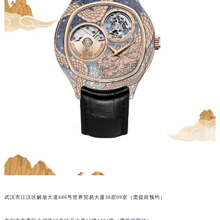
山西省大同市平城区迎宾街伯爵售后服务中心（需提前预约）
山西省晋城市城区黄华街伯爵售后服务中心（需提前预约）
山西省晋中市榆次区顺城街伯爵售后服务中心（需提前预约）
山西省临汾市尧都区解放路伯爵售后服务中心（需提前预约）
山西省吕梁市离石区永宁中路与建设街交叉口伯爵售后服务中心（需提前预约）
山西省朔州市朔城区怡西路与鄯阳西街交汇处伯爵售后服务中心（需提前预约）
山西省忻州市忻府区和平东街与七一南路交叉口伯爵售后服务中心（需提前预约）
山西省阳泉市郊区平阳东街与新城大道交叉口伯爵售后服务中心（需提前预约）
山西省运城市盐湖区河东街伯爵售后服务中心（需提前预约）
山西省长治市潞州区英雄中路伯爵售后服务中心（需提前预约）
山西省太原市迎泽区迎泽街道解放路15号亨得利名表维修授权店3楼伯爵售后服务中心（需提前预约）
天津市和平区赤峰道136号天津国际金融中心26层2603室伯爵售后服务中心（需提前预约）
安徽省安庆市迎江区人民路伯爵售后服务中心（需提前预约）
安徽省蚌埠市蚌山区淮河路伯爵售后服务中心（需提前预约）
武汉市江汉区解放大道686号世界贸易大厦38层09室（需提前预约）
安徽省亳州市谯城区魏武大道伯爵售后服务中心（需提前预约）
安徽省池州市贵池区长江路伯爵售后服务中心（需提前预约）