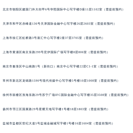
重庆市江北区观音桥步行街2号融恒时代广场写字楼9层902室（需提前预约）
北京市朝阳区建国门外大街甲6号华熙国际中心写字楼D座11层1102室（需提前预约）
长沙市芙蓉区定王台街道建湘路393号世茂环球金融中心写字楼（芙蓉广场）10层13室（需提前预约）
天津市和平区赤峰道136号天津国际金融中心写字楼26层2603室（需提前预约）
郑州市二七区铭功路10号华润大厦写字楼29层2905室（需提前预约）
太原市迎泽区解放路15号亨得利名表服务中心（品牌授权店）3层整层（需提前预约）
上海市徐汇区虹桥路3号港汇中心写字楼2座37层3705室（需提前预约）
沈阳市沈河区中街路137号亨得利名表服务中心（品牌授权店）1层整层（需提前预约）
沈阳市沈河区中街路83号亨得利名表服务中心（品牌授权店）1层整层（需提前预约）
上海市黄浦区南京东路299号宏伊国际广场写字楼8层806室（需提前预约）
乌鲁木齐市天山区红山路26号时代广场（CCMALL）C座17层17-B（需提前预约）
温州市鹿城区锦绣路1067号置信广场10层1015室（需提前预约）
南京市秦淮区中山南路1号（新街口）南京中心写字楼22层C1-1室（需提前预约）
哈尔滨市道里区友谊西路600号富力中心T2座写字楼29层03室（需提前预约）
常州市新北区龙锦路1590号现代传媒中心写字楼5号楼10层1008室（需提前预约）
大连市中山区人民路15号国际金融大厦7层G室（需提前预约）
佛山市禅城区季华五路57号万科金融中心C座12层1205室（需提前预约）
徐州市鼓楼区淮海东路29号苏宁广场IFC国际金融中心写字楼35层3508室（需提前预约）
东莞市东城街道鸿福东路1号民盈国贸中心T1写字楼9层907室（需提前预约）
无锡市梁溪区人民中路139号恒隆广场写字楼1座11层1104室（需提前预约）
扬州市邗江区国展路29号星耀天地写字楼1号楼18层1803室（需提前预约）
南通市崇川区工农路57号圆融广场写字楼16层1603室（需提前预约）
盐城市盐都区世纪大道5号盐城金融城写字楼1号楼16层1604室（需提前预约）
苏州市苏州工业园区星港街199号苏州中心办公楼C座22层08室（需提前预约）
武汉市江汉区解放大道686号世界贸易大厦38层09室（需提前预约）