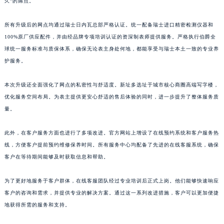
久”的痛点。
山东省枣庄市滕州市北辛路与善国路交叉口伯爵售后服务中心（需提前预约）
所有升级后的网点均通过瑞士日内瓦总部严格认证。统一配备瑞士进口精密检测仪器和
山东省淄博市张店区金晶大道伯爵售后服务中心（需提前预约）
100%原厂供应配件，并由经品牌专项培训认证的资深制表师提供服务。严格执行伯爵全
上海市黄浦区南京东路299号宏伊国际广场写字楼8层806室伯爵售后服务中心（需提前预约）
球统一服务标准与质保体系，确保无论表主身处何地，都能享受与瑞士本土一致的专业养
上海市徐汇区虹桥路3号港汇中心2座37层3705室伯爵售后服务中心（需提前预约）
护服务。
浙江省杭州市上城区钱江路1366号华润大厦A座5层503-5室伯爵售后服务中心（需提前预约）
浙江省湖州市吴兴区劳动路伯爵售后服务中心（需提前预约）
本次升级还全面强化了网点的私密性与舒适度。新址多选址于城市核心商圈高端写字楼，
优化服务空间布局。为表主提供更安心舒适的售后体验的同时，进一步提升了整体服务质
浙江省嘉兴市南湖区广益路705号嘉兴世界贸易中心A座13层1304室伯爵售后服务中心（需提前预约）
量。
浙江省金华市金东区东市南街777号金华万达广场4号楼22楼2209室伯爵售后服务中心（需提前预约）
浙江省丽水市莲都区解放街伯爵售后服务中心（需提前预约）
此外，在客户服务方面也进行了多项改进。官方网站上增设了在线预约系统和客户服务热
浙江省宁波市江北区大闸南路500号来福士广场办公楼20层2009室伯爵售后服务中心（需提前预约）
线，方便客户提前预约维修保养时间。所有服务中心均配备了先进的在线客服系统，确保
浙江省衢州市柯城区上街伯爵售后服务中心（需提前预约）
客户在等待期间能够及时获取信息和帮助。
浙江省绍兴市越城区胜利东路379号世茂天际中心写字楼8层805室伯爵售后服务中心（需提前预约）
为了更好地服务于客户群体，在线客服团队经过专业培训后正式上岗。他们能够快速响应
浙江省舟山市定海区解放东路伯爵售后服务中心（需提前预约）
客户的咨询和需求，并提供专业的解决方案。通过这一系列改进措施，客户可以更加便捷
澳门特别行政区大堂区议事亭前地（新马路）伯爵售后服务中心（需提前预约）
地获得所需的服务和支持。
澳门特别行政区风顺堂区南湾大马路伯爵售后服务中心（需提前预约）
澳门特别行政区花地玛堂区关闸广场伯爵售后服务中心（需提前预约）