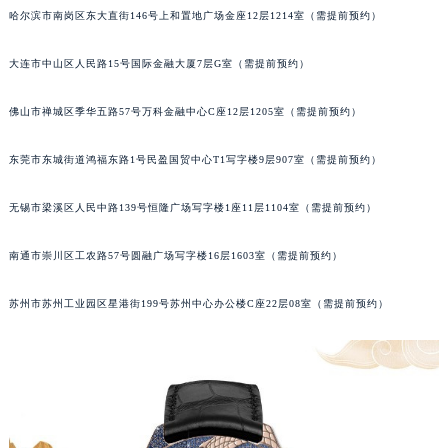
哈尔滨市南岗区东大直街146号上和置地广场金座12层1214室（需提前预约）
辽宁省沈阳市沈河区中街路137号亨得利名表维修授权店1楼伯爵售后服务中心（需提前预约）
辽宁省沈阳市沈河区中街路83号亨得利名表维修授权店1楼伯爵售后服务中心（需提前预约）
大连市中山区人民路15号国际金融大厦7层G室（需提前预约）
北京市朝阳区建国门外大街甲6号华熙国际中心D座11层1102室伯爵售后服务中心（北京总部）（需提前预约）
北京市东城区东长安街1号王府井东方广场W3座6层602室伯爵售后服务中心（需提前预约）
佛山市禅城区季华五路57号万科金融中心C座12层1205室（需提前预约）
河北省保定市竞秀区朝阳北大街北国先天下伯爵售后服务中心（需提前预约）
东莞市东城街道鸿福东路1号民盈国贸中心T1写字楼9层907室（需提前预约）
内蒙古自治区阿拉善盟市左旗土尔扈特大街伯爵售后服务中心（需提前预约）
内蒙古自治区巴彦淖尔市临河区新华街伯爵售后服务中心（需提前预约）
无锡市梁溪区人民中路139号恒隆广场写字楼1座11层1104室（需提前预约）
内蒙古自治区包头市青山区幸福路甲3号王府井百货名表维修伯爵售后服务中心（需提前预约）
内蒙古自治区赤峰市红山区哈达街伯爵售后服务中心（需提前预约）
南通市崇川区工农路57号圆融广场写字楼16层1603室（需提前预约）
内蒙古自治区鄂尔多斯市东胜区伊金霍洛街伯爵售后服务中心（需提前预约）
苏州市苏州工业园区星港街199号苏州中心办公楼C座22层08室（需提前预约）
内蒙古自治区呼伦贝尔市海拉尔区中央街伯爵售后服务中心（需提前预约）
内蒙古自治区通辽市科尔沁区明仁大街伯爵售后服务中心（需提前预约）
内蒙古自治区乌海市海勃湾区人民南路伯爵售后服务中心（需提前预约）
内蒙古自治区乌兰察布市集宁区恩和大街伯爵售后服务中心（需提前预约）
内蒙古自治区锡林郭勒盟市锡林浩特市光明街与额尔敦路交叉口伯爵售后服务中心（需提前预约）
内蒙古自治区兴安盟市乌兰浩特市兴安大街伯爵售后服务中心（需提前预约）