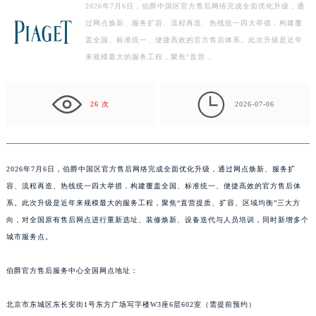
2026年7月6日，伯爵中国区官方售后网络完成全面优化升级，通
盐城市盐都区世纪大道5号盐城金融城写字楼1号楼16层1604室（需提前预约）
过网点焕新、服务扩容、流程再造、热线统一四大举措，构建覆
泰州市海陵区永定东路399号置地商务中心东塔写字楼（华润万象城）17层1706室（需提前预约）
盖全国、标准统一、便捷高效的官方售后体系。此次升级是近年
来规模最大的服务工程，聚焦“直营…
宁波市江北区大闸南路500号来福士广场办公楼20层2009室（需提前预约）
杭州市上城区钱江路1366号华润大厦写字楼A座5层503-5室（需提前预约）

金华市金东区东市南街777号金华万达广场写字楼4号楼22层2209室（需提前预约）
26 次
2026-07-06
绍兴市越城区胜利东路379号世茂天际中心写字楼8层805室（需提前预约）
嘉兴市南湖区广益路705号嘉兴世界贸易中心写字楼A座13层1304室（需提前预约）
南昌市红谷滩新区红谷中大道998号绿地双子塔（中央广场）A1座办公楼14层07室（需提前预约）
2026年7月6日，伯爵中国区官方售后网络完成全面优化升级，通过网点焕新、服务扩
济南市历下区经十路11111号华润中心写字楼（万象城）15层1508室（需提前预约）
容、流程再造、热线统一四大举措，构建覆盖全国、标准统一、便捷高效的官方售后体
广州市天河区天河路230号万菱汇国际中心写字楼A塔7层704室（需提前预约）
系。此次升级是近年来规模最大的服务工程，聚焦“直营提质、扩容、区域均衡”三大方
广州市越秀区环市东路371-375号世界贸易中心大厦南塔写字楼15层07室（需提前预约）
向，对全国原有售后网点进行重新选址、装修焕新、设备迭代与人员培训，同时新增多个
深圳市罗湖区深南东路5001号华润大厦写字楼17层1701室（需提前预约）
城市服务点。
惠州市惠城区江北文昌一路7号华贸大厦写字楼1座30层05室（需提前预约）
伯爵官方售后服务中心全国网点地址：
厦门市思明区湖滨东路95号华润大厦写字楼B座11层1104室（需提前预约）
福州市鼓楼区五四路128-1号恒力城写字楼15层03室（需提前预约）
北京市东城区东长安街1号东方广场写字楼W3座6层602室（需提前预约）
成都市锦江区人民东路6号SAC东原中心写字楼24层2406B室（需提前预约）