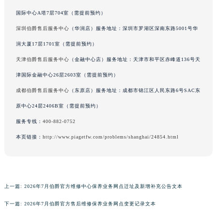
国际中心A塔7层704室（需提前预约）
广西壮族自治区来宾市兴宾区桂中大道伯爵售后服务中心（需提前预约）
广西壮族自治区柳州市城中区中山中路伯爵售后服务中心（需提前预约）
深圳伯爵售后服务中心
（华润店）服务地址：深圳市罗湖区深南东路5001号华
广西壮族自治区钦州市钦南区金海湾东大街伯爵售后服务中心（需提前预约）
润大厦17层1701室（需提前预约）
广西壮族自治区梧州市万秀区龙湖镇高旺路伯爵售后服务中心（需提前预约）
天津伯爵售后服务中心
（金融中心店）服务地址：天津市和平区赤峰道136号天
广西壮族自治区玉林市玉州区金玉路伯爵售后服务中心（需提前预约）
津国际金融中心26层2603室（需提前预约）
海南省儋州市儋州市那大镇兰洋北路伯爵售后服务中心（需提前预约）
成都伯爵售后服务中心
（东原店）服务地址：成都市锦江区人民东路6号SAC东
海南省东方市八所镇解放西路伯爵售后服务中心（需提前预约）
原中心24层2406B室（需提前预约）
海南省琼海市嘉积镇东风路伯爵售后服务中心（需提前预约）
服务专线：
400-882-0752
海南省三沙市西沙区西沙群岛永兴岛北京路伯爵售后服务中心（需提前预约）
海南省三亚市吉阳区迎宾路伯爵售后服务中心（需提前预约）
本页链接：
http://www.piagetfw.com/problems/shanghai/24854.html
海南省万宁市万城镇解放路伯爵售后服务中心（需提前预约）
海南省文昌市文城镇教育东路伯爵售后服务中心（需提前预约）
海南省五指山市通什镇三月三大道伯爵售后服务中心（需提前预约）
上一篇:
2026年7月伯爵官方维修中心保养业务网点迁址及新增补充公告文本
香港特别行政区尖沙咀区油尖旺区广东道伯爵售后服务中心（需提前预约）
香港特别行政区金钟区中西区金钟道伯爵售后服务中心（需提前预约）
下一篇:
2026年7月伯爵官方售后维修保养业务网点变更记录文本
香港特别行政区九龙区油尖旺区弥敦道伯爵售后服务中心（需提前预约）