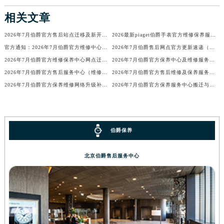
香港特别行政区铜锣湾区湾仔区轩尼诗道伯爵售后服务中心（需提前预约）
相关文章
河南省安阳市文峰区解放大道伯爵售后服务中心（需提前预约）
2026年7月伯爵官方售后站点迁移及新开补充总览
2026最新piaget伯爵手表官方维修保养服务中心网点地址考察报告
河南省鹤壁市淇滨区九州路伯爵售后服务中心（需提前预约）
官方通知：2026年7月伯爵官方维修中心与保养点搬迁新增
2026年7月伯爵售后网点官方更新速递（迁移+新开业）
河南省济源市沁园街道济水大道伯爵售后服务中心（需提前预约）
2026年7月伯爵官方维修保养中心网点迁移及新设事宜正式通告
2026年7月伯爵官方保养中心及维修服务点变动补充记录
河南省焦作市解放区解放路伯爵售后服务中心（需提前预约）
2026年7月伯爵官方售后服务中心（维修保养）迁址及新开补充最终通告内容公示
2026年7月伯爵官方售后维修及保养服务网络迁址与扩张补充文件
河南省开封市鼓楼区中山路伯爵售后服务中心（需提前预约）
2026年7月伯爵官方保养维修网络升级补充版（含网点搬迁与增设）文件
2026年7月伯爵官方保养服务中心搬迁与维修点新增详情
河南省洛阳市西工区中州中路与解放路交叉口伯爵售后服务中心（需提前预约）
河南省漯河市源汇区交通路伯爵售后服务中心（需提前预约）
河南省南阳市宛城区范蠡东路与南都路交叉口伯爵售后服务中心（需提前预约）
伯爵保养
河南省平顶山市卫东区建设路伯爵售后服务中心（需提前预约）
河南省濮阳市大华龙区开州路绿城路交叉口伯爵售后服务中心（需提前预约）
北京伯爵售后服务中心
河南省三门峡市湖滨区和平路伯爵售后服务中心（需提前预约）
河南省商丘市梁园区神火大道伯爵售后服务中心（需提前预约）
河南省新乡市红旗区人民路伯爵售后服务中心（需提前预约）
河南省信阳市浉河区东方红大道伯爵售后服务中心（需提前预约）
河南省许昌市魏都区建安大道与八龙路交叉口伯爵售后服务中心（需提前预约）