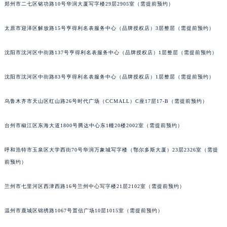
郑州市二七区铭功路10号华润大厦写字楼29层2905室（需提前预约）
吉林省四平市铁东区紫气大路与南九经街交汇处伯爵售后服务中心（需提前预约）
吉林省松原市宁江区五环大街伯爵售后服务中心（需提前预约）
太原市迎泽区解放路15号亨得利名表服务中心（品牌授权店）3层整层（需提前预约）
吉林省通化市东昌区环通乡江南大街伯爵售后服务中心（需提前预约）
沈阳市沈河区中街路137号亨得利名表服务中心（品牌授权店）1层整层（需提前预约）
吉林省延边市延吉市解放路伯爵售后服务中心（需提前预约）
辽宁省鞍山市铁东区站前街伯爵售后服务中心（需提前预约）
沈阳市沈河区中街路83号亨得利名表服务中心（品牌授权店）1层整层（需提前预约）
辽宁省本溪市平山区胜利路伯爵售后服务中心（需提前预约）
辽宁省朝阳市双塔区新华路伯爵售后服务中心（需提前预约）
乌鲁木齐市天山区红山路26号时代广场（CCMALL）C座17层17-B（需提前预约）
辽宁省丹东市振兴区七经街伯爵售后服务中心（需提前预约）
台州市椒江区东海大道1800号腾达中心东1幢20楼2002室（需提前预约）
辽宁省抚顺市新抚区东一路伯爵售后服务中心（需提前预约）
辽宁省阜新市海州区解放大街伯爵售后服务中心（需提前预约）
呼和浩特市玉泉区大学西街70号华润万象城写字楼（鄂尔多斯大厦）23层2326室（需提
辽宁省葫芦岛市连山区中央路伯爵售后服务中心（需提前预约）
前预约）
辽宁省锦州市古塔区中央大街伯爵售后服务中心（需提前预约）
辽宁省辽阳市白塔区新运大街伯爵售后服务中心（需提前预约）
兰州市七里河区西津西路16号兰州中心写字楼21层2102室（需提前预约）
辽宁省盘锦市兴隆台区石油大街伯爵售后服务中心（需提前预约）
温州市鹿城区锦绣路1067号置信广场10层1015室（需提前预约）
辽宁省铁岭市银州区南马路伯爵售后服务中心（需提前预约）
辽宁省营口市站前区市府路与渤海大街交叉口伯爵售后服务中心（需提前预约）