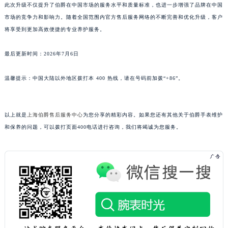
此次升级不仅提升了伯爵在中国市场的服务水平和质量标准，也进一步增强了品牌在中国
澳门特别行政区花王堂区大三巴商圈伯爵售后服务中心（需提前预约）
市场的竞争力和影响力。随着全国范围内官方售后服务网络的不断完善和优化升级，客户
澳门特别行政区嘉模堂区官也街伯爵售后服务中心（需提前预约）
将享受到更加高效便捷的专业养护服务。
澳门省路氹城市金光大道伯爵售后服务中心（需提前预约）
最后更新时间：2026年7月6日
澳门特别行政区望德堂区塔石广场伯爵售后服务中心（需提前预约）
福建省福州市鼓楼区五四路128-1号恒力城写字楼15层03室伯爵售后服务中心（需提前预约）
温馨提示：中国大陆以外地区拨打本 400 热线，请在号码前加拨“+86”。
福建省厦门市思明区湖滨东路95号万象城华润大厦B座11层1104室伯爵售后服务中心（需提前预约）
广东省潮州市潮安区新风路与潮汕路交汇处伯爵售后服务中心（需提前预约）
广东省广州市天河区天河路230号万菱汇国际中心A塔7层704室伯爵售后服务中心（需提前预约）
以上就是
上海伯爵售后服务中心
为您分享的精彩内容。如果您还有其他关于伯爵手表维护
和保养的问题，可以拨打页面400电话进行咨询，我们将竭诚为您服务。
广东省广州市越秀区环市东路371-375号世界贸易中心大厦南塔15层1507室伯爵售后服务中心（需提前预约）
广东省河源市源城区越王大道伯爵售后服务中心（需提前预约）
广东省惠州市惠城区江北文昌一路7号华贸大厦1座30层3005室伯爵售后服务中心（需提前预约）
广东省江门市蓬江区广场西路伯爵售后服务中心（需提前预约）
广东省揭阳市榕城进贤门步行街伯爵售后服务中心（需提前预约）
广东省茂名市电白区水东街道迎宾大道伯爵售后服务中心（需提前预约）
广东省梅州市梅江区金燕大道伯爵售后服务中心（需提前预约）
广东省清远市清城区湖西路伯爵售后服务中心（需提前预约）