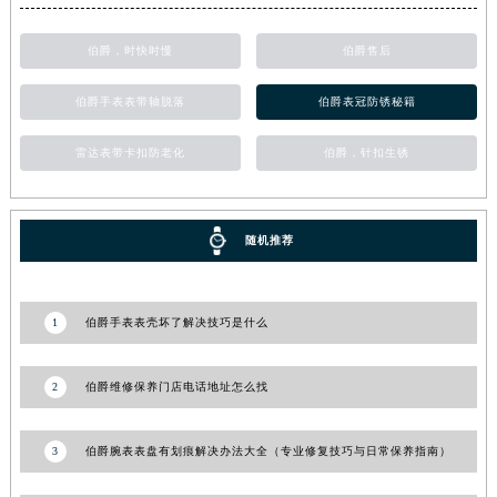
青海省海东市乐都区滨河路伯爵售后服务中心（需提前预约）
伯爵，时快时慢
伯爵售后
青海省海南藏族自治州共和县青海湖大街伯爵售后服务中心（需提前预约）
青海省海西蒙古族藏族自治州德令哈市柴达木路伯爵售后服务中心（需提前预约）
伯爵手表表带轴脱落
伯爵表冠防锈秘籍
青海省黄南藏族自治州同仁市德合隆路伯爵售后服务中心（需提前预约）
雷达表带卡扣防老化
伯爵，针扣生锈
青海省西宁市城西区海湖新区西关大道伯爵售后服务中心（需提前预约）
青海省玉树藏族自治州结古镇胜利路伯爵售后服务中心（需提前预约）
陕西省安康市汉滨区金州路伯爵售后服务中心（需提前预约）
随机推荐
陕西省宝鸡市渭滨区经二路伯爵售后服务中心（需提前预约）
陕西省汉中市汉台区北大街伯爵售后服务中心（需提前预约）
陕西省商洛市商州区州城街伯爵售后服务中心（需提前预约）
1
伯爵手表表壳坏了解决技巧是什么
陕西省铜川市王益区红旗街伯爵售后服务中心（需提前预约）
陕西省渭南市临渭区东风大街伯爵售后服务中心（需提前预约）
2
伯爵维修保养门店电话地址怎么找
陕西省咸阳市秦都区沣西新城统一西路与白马河路交汇处伯爵售后服务中心（需提前预约）
陕西省延安市宝塔区中心街伯爵售后服务中心（需提前预约）
3
伯爵腕表表盘有划痕解决办法大全（专业修复技巧与日常保养指南）
陕西省榆林市榆阳区长兴路伯爵售后服务中心（需提前预约）
新疆维吾尔自治区阿克苏市东大街伯爵售后服务中心（需提前预约）