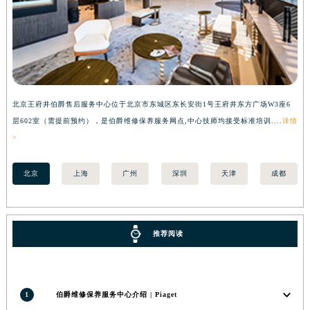
河南省郑州市二七区民主路10号华润大厦29层2905室伯爵售后服务中心（需提前预约）
河南省周口市川汇区七一路伯爵售后服务中心（需提前预约）
河南省驻马店市驿城区乐山大道与置地大道交叉口伯爵售后服务中心（需提前预约）
湖北省鄂州市鄂城区文星大道伯爵售后服务中心（需提前预约）
湖北省黄冈市黄州区赤壁大道伯爵售后服务中心（需提前预约）
北京王府井伯爵售后服务中心位于北京市东城区东长安街1号王府井东方广场W3座6
上
湖北省黄石市黄石港区武汉路伯爵售后服务中心（需提前预约）
层602室（需提前预约），是伯爵维修保养服务网点,中心技师均接受标准培训....
详情
预
湖北省荆门市东宝中天街步行街伯爵售后服务中心（需提前预约）
>
湖北省荆州市荆州区荆中路伯爵售后服务中心（需提前预约）
北京
上海
广州
深圳
天津
成都
湖北省十堰市茅箭区人民北路伯爵售后服务中心（需提前预约）
湖北省随州市曾都区青年路伯爵售后服务中心（需提前预约）
湖北省咸宁市咸安区长安大道伯爵售后服务中心（需提前预约）
湖北省襄阳市樊城区长虹路与人民路交叉口伯爵售后服务中心（需提前预约）
推荐阅读
湖北省孝感市孝南区复兴大道伯爵售后服务中心（需提前预约）
湖北省宜昌市西陵区夷陵大道与港窑路伯爵售后服务中心（需提前预约）
湖南省常德市武陵区人民路伯爵售后服务中心（需提前预约）
1
伯爵维修保养服务中心介绍 | Piaget
湖南省郴州市北湖区国庆北路伯爵售后服务中心（需提前预约）