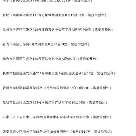
南宁市青秀区金湖路59号地王大厦12楼1224室（需提前预约）
安徽省滁州市琅琊区南谯北路伯爵售后服务中心（需提前预约）
合肥市蜀山区潜山路111号万象城华润大厦B座12楼03室（需提前预约）
安徽省阜阳市颍州区颍州北路伯爵售后服务中心（需提前预约）
安徽省淮北市相山区淮海路伯爵售后服务中心（需提前预约）
泉州市丰泽区宝洲路729号浦西万达中心写字楼A座7楼709室（需提前预约）
安徽省淮南市田家庵区国庆中路伯爵售后服务中心（需提前预约）
安徽省黄山市屯溪区黄山西路伯爵售后服务中心（需提前预约）
青岛市南区山东路6号华润大厦B座22层04室（需提前预约）
安徽省六安市金安区解放中路伯爵售后服务中心（需提前预约）
烟台市芝罘区胜利路139号万达金融中心A座907室（需提前预约）
安徽省马鞍山市雨山区湖南西路伯爵售后服务中心（需提前预约）
安徽省宿州市埇桥区人民中路伯爵售后服务中心（需提前预约）
长春市朝阳区西安大路727号中银大厦A座(旺进大厦)18层09室（需提前预约）
安徽省铜陵市铜官区石城大道伯爵售后服务中心（需提前预约）
安徽省芜湖市镜湖区中山路步行街伯爵售后服务中心（需提前预约）
贵阳市南明区都司高架桥路33号亨特国际金融中心14楼14D（需提前预约）
安徽省宣城市宣州区叠嶂西路伯爵售后服务中心（需提前预约）
福建省龙岩市新罗区九一南路伯爵售后服务中心（需提前预约）
昆明市盘龙区北京路928号同德昆明广场写字楼10层06室（需提前预约）
福建省南平市建阳区人民西路伯爵售后服务中心（需提前预约）
石家庄市长安区中山东路39号勒泰中心写字楼B座13层07室（需提前预约）
福建省宁德市蕉城区天湖东路伯爵售后服务中心（需提前预约）
福建省莆田市城厢区霞林街道荔华东大道伯爵售后服务中心（需提前预约）
西安市碑林区南关正街88号华侨城长安国际中心E座6楼10室（需提前预约）
福建省三明市三元区东乾二路伯爵售后服务中心（需提前预约）