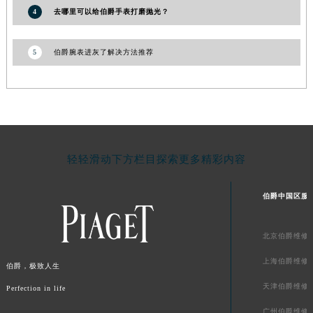
4
去哪里可以给伯爵手表打磨抛光？
新疆维吾尔自治区阿拉尔市胜利大道伯爵售后服务中心（需提前预约）
新疆维吾尔自治区阿拉山口市友好路伯爵售后服务中心（需提前预约）
5
伯爵腕表进灰了解决方法推荐
新疆维吾尔自治区阿勒泰市解放路伯爵售后服务中心（需提前预约）
新疆维吾尔自治区阿图什市光明路伯爵售后服务中心（需提前预约）
新疆维吾尔自治区白杨市军垦路伯爵售后服务中心（需提前预约）
新疆维吾尔自治区北屯市团结路伯爵售后服务中心（需提前预约）
新疆维吾尔自治区博乐市博乐市北京路伯爵售后服务中心（需提前预约）
新疆维吾尔自治区昌吉市延安北路伯爵售后服务中心（需提前预约）
轻轻滑动下方栏目探索更多精彩内容
新疆维吾尔自治区阜康市博峰路伯爵售后服务中心（需提前预约）
新疆维吾尔自治区哈密市伊州区建国北路伯爵售后服务中心（需提前预约）
伯爵中国区服
新疆维吾尔自治区和田市和田市北京西路伯爵售后服务中心（需提前预约）
新疆维吾尔自治区胡杨河市胡杨河市胡杨路伯爵售后服务中心（需提前预约）
北京伯爵维修
新疆维吾尔自治区霍尔果斯市亚欧北路伯爵售后服务中心（需提前预约）
上海伯爵维修
伯爵，极致人生
新疆维吾尔自治区喀什市解放北路伯爵售后服务中心（需提前预约）
天津伯爵维修
Perfection in life
新疆维吾尔自治区可克达拉市幸福路伯爵售后服务中心（需提前预约）
广州伯爵维修
新疆维吾尔自治区克拉玛依市克拉玛依区友谊路伯爵售后服务中心（需提前预约）