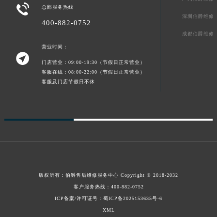

总部服务热线
新疆维吾尔自治区库车市库车市文化东路伯爵售后服务中心（需提前预约）
深圳伯爵维修
400-882-0752
新疆维吾尔自治区库尔勒市库尔勒市人民东路伯爵售后服务中心（需提前预约）
成都伯爵维修
新疆维吾尔自治区奎屯市团结西街伯爵售后服务中心（需提前预约）
营业时间：
新疆维吾尔自治区昆玉市昆泉街伯爵售后服务中心（需提前预约）

门店营业：09:00-19:30（节假日正常营业）
新疆维吾尔自治区沙湾市三道河子镇世纪大道南路伯爵售后服务中心（需提前预约）
客服在线：08:00-22:00（节假日正常营业）
新疆维吾尔自治区石河子市北二路伯爵售后服务中心（需提前预约）
客服及门店节假日不休
新疆维吾尔自治区双河市光明路伯爵售后服务中心（需提前预约）
新疆维吾尔自治区塔城市塔城地区闻琴路伯爵售后服务中心（需提前预约）
新疆维吾尔自治区铁门关市兴疆路伯爵售后服务中心（需提前预约）
新疆维吾尔自治区图木舒克市图木舒克市中兴街伯爵售后服务中心（需提前预约）
新疆维吾尔自治区吐鲁番市高昌区文化中路文化中路伯爵售后服务中心（需提前预约）
新疆维吾尔自治区乌苏市乌鲁木齐北路伯爵售后服务中心（需提前预约）
版权所有：
伯爵售后维修服务中心
Copyright © 2018-2032
新疆维吾尔自治区五家渠市长征西街伯爵售后服务中心（需提前预约）
客户服务热线：
400-882-0752
新疆维吾尔自治区新星市东风路伯爵售后服务中心（需提前预约）
ICP备案/许可证号：蜀ICP备2025153635号-6
新疆维吾尔自治区伊宁市解放西路伯爵售后服务中心（需提前预约）
XML
贵州省安顺市西秀区中华南路伯爵售后服务中心（需提前预约）