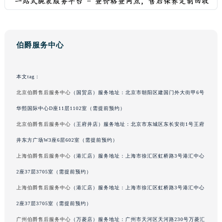
广东省汕头市龙湖区长平路伯爵售后服务中心（需提前预约）
广东省汕尾市城区香洲街道园林社区翠园街伯爵售后服务中心（需提前预约）
广东省韶关市武江区芙蓉新区与老城中心交汇处伯爵售后服务中心（需提前预约）
伯爵服务中心
广东省深圳市罗湖区深南东路5001号华润大厦17层1701室伯爵售后服务中心（需提前预约）
广东省阳江市江城区东风一路伯爵售后服务中心（需提前预约）
本文tag：
广东省云浮市云城区金山路伯爵售后服务中心（需提前预约）
北京伯爵售后服务中心
（国贸店）服务地址：北京市朝阳区建国门外大街甲6号
广东省湛江市赤坎区观海北路伯爵售后服务中心（需提前预约）
华熙国际中心D座11层1102室（需提前预约）
广东省肇庆市端州区信安大道与砚都大道交汇处伯爵售后服务中心（需提前预约）
北京伯爵售后服务中心
（王府井店）服务地址：北京市东城区东长安街1号王府
广西壮族自治区百色市右江区中山二路伯爵售后服务中心（需提前预约）
广西壮族自治区北海市海城区北京路伯爵售后服务中心（需提前预约）
井东方广场W3座6层602室（需提前预约）
广西壮族自治区崇左市江州区石景林街道友谊大道与丽川路交汇处伯爵售后服务中心（需提前预约）
上海伯爵售后服务中心
（港汇店）服务地址：上海市徐汇区虹桥路3号港汇中心
广西壮族自治区防城港市港口区金花茶大道伯爵售后服务中心（需提前预约）
2座37层3705室（需提前预约）
广西壮族自治区贵港市港北区港城街道布山大道与仙衣路交叉口伯爵售后服务中心（需提前预约）
上海伯爵售后服务中心
（港汇店）服务地址：上海市徐汇区虹桥路3号港汇中心
广西壮族自治区桂林市秀峰区红岭路伯爵售后服务中心（需提前预约）
2座37层3705室（需提前预约）
广西壮族自治区河池市金城江区金城江街道朝阳路伯爵售后服务中心（需提前预约）
广州伯爵售后服务中心
（万菱店）服务地址：广州市天河区天河路230号万菱汇
广西壮族自治区贺州市八步区城东街道灵峰南路伯爵售后服务中心（需提前预约）