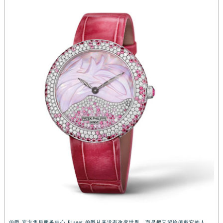
湖南省衡阳市雁峰区解放路伯爵售后服务中心（需提前预约）
湖南省怀化市鹤城区迎丰中路伯爵售后服务中心（需提前预约）
湖南省娄底市娄星区长青街伯爵售后服务中心（需提前预约）
湖南省邵阳市双清区东风路伯爵售后服务中心（需提前预约）
湖南省湘潭市雨湖区莲城大道伯爵售后服务中心（需提前预约）
湖南省益阳市赫山区桃花仑路伯爵售后服务中心（需提前预约）
湖南省永州市冷水滩区永州大道与中兴路交叉口伯爵售后服务中心（需提前预约）
湖南省岳阳市岳阳楼区东茅岭路伯爵售后服务中心（需提前预约）
湖南省张家界市永定区解放路伯爵售后服务中心（需提前预约）
湖南省长沙市芙蓉区建湘路393号世茂环球金融中心写字楼10层1013室伯爵售后服务中心（需提前预约）
湖南省株洲市芦淞区建设南路伯爵售后服务中心（需提前预约）
甘肃省白银市白银区北京路伯爵售后服务中心（需提前预约）
甘肃省定西市安定区解放路伯爵售后服务中心（需提前预约）
甘肃省敦煌市沙州镇阳关中路伯爵售后服务中心（需提前预约）
甘肃省合作市人民街伯爵售后服务中心（需提前预约）
甘肃省嘉峪关市雄关区新华中路伯爵售后服务中心（需提前预约）
伯爵 官方售后服务中心 Piaget 伯爵从来没有改变世界，而是把它留给佩戴它的人。