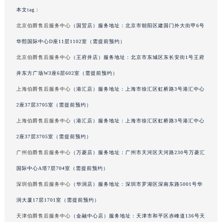
广东省清远市清城区湖西路伯爵售后服务中心（需提前预约）
本文tag：
广东省汕头市龙湖区长平路伯爵售后服务中心（需提前预约）
北京伯爵售后服务中心
（国贸店）服务地址：北京市朝阳区建国门外大街甲6号
广东省汕尾市城区香洲街道园林社区翠园街伯爵售后服务中心（需提前预约）
华熙国际中心D座11层1102室（需提前预约）
广东省韶关市武江区芙蓉新区与老城中心交汇处伯爵售后服务中心（需提前预约）
北京伯爵售后服务中心
（王府井店）服务地址：北京市东城区东长安街1号王府
广东省深圳市罗湖区深南东路5001号华润大厦17层1701室伯爵售后服务中心（需提前预约）
井东方广场W3座6层602室（需提前预约）
广东省阳江市江城区东风一路伯爵售后服务中心（需提前预约）
上海伯爵售后服务中心
（港汇店）服务地址：上海市徐汇区虹桥路3号港汇中心
广东省云浮市云城区金山路伯爵售后服务中心（需提前预约）
2座37层3705室（需提前预约）
广东省湛江市赤坎区观海北路伯爵售后服务中心（需提前预约）
广东省肇庆市端州区信安大道与砚都大道交汇处伯爵售后服务中心（需提前预约）
上海伯爵售后服务中心
（港汇店）服务地址：上海市徐汇区虹桥路3号港汇中心
广西壮族自治区百色市右江区中山二路伯爵售后服务中心（需提前预约）
2座37层3705室（需提前预约）
广西壮族自治区北海市海城区北京路伯爵售后服务中心（需提前预约）
广州伯爵售后服务中心
（万菱店）服务地址：广州市天河区天河路230号万菱汇
广西壮族自治区崇左市江州区石景林街道友谊大道与丽川路交汇处伯爵售后服务中心（需提前预约）
国际中心A塔7层704室（需提前预约）
广西壮族自治区防城港市港口区金花茶大道伯爵售后服务中心（需提前预约）
深圳伯爵售后服务中心
（华润店）服务地址：深圳市罗湖区深南东路5001号华
广西壮族自治区贵港市港北区港城街道布山大道与仙衣路交叉口伯爵售后服务中心（需提前预约）
润大厦17层1701室（需提前预约）
广西壮族自治区桂林市秀峰区红岭路伯爵售后服务中心（需提前预约）
天津伯爵售后服务中心
（金融中心店）服务地址：天津市和平区赤峰道136号天
广西壮族自治区河池市金城江区金城江街道朝阳路伯爵售后服务中心（需提前预约）