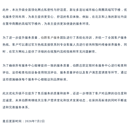
山东省潍坊市奎文区东风东街伯爵售后服务中心（需提前预约）
此外，本次升级全面强化网点私密性与舒适度。新址多选址城市核心商圈高端写字楼，优
山东省枣庄市滕州市北辛路与善国路交叉口伯爵售后服务中心（需提前预约）
化服务空间布局，为表主提供更安心、舒适的售后体验。例如，在北京和上海的新址均设
山东省淄博市张店区金晶大道伯爵售后服务中心（需提前预约）
在繁华商圈的高端写字楼内，为表主提供更加便捷的服务环境。
上海市黄浦区南京东路299号宏伊国际广场写字楼8层806室伯爵售后服务中心（需提前预约）
为了进一步提升服务质量，
伯爵客户服务
团队进行了系统化培训，并统一了全国客户服务
上海市徐汇区虹桥路3号港汇中心2座37层3705室伯爵售后服务中心（需提前预约）
热线。客户可以通过官方热线直接联系到专业客服人员进行咨询和预约维修保养服务。同
浙江省杭州市上城区钱江路1366号华润大厦A座5层503-5室伯爵售后服务中心（需提前预约）
时，在官方网站上提供了详细的在线预约流程指南和常见问题解答。
浙江省湖州市吴兴区劳动路伯爵售后服务中心（需提前预约）
浙江省嘉兴市南湖区广益路705号嘉兴世界贸易中心A座13层1304室伯爵售后服务中心（需提前预约）
为了确保所有服务中心能够提供一致的服务质量，伯爵总部定期对各服务中心进行检查和
浙江省金华市金东区东市南街777号金华万达广场4号楼22楼2209室伯爵售后服务中心（需提前预约）
评估。这些检查包括设备使用情况评估、服务质量评价以及客户满意度调查等环节。通过
浙江省丽水市莲都区解放街伯爵售后服务中心（需提前预约）
这些措施确保每个服务中心都能达到品牌标准。
浙江省宁波市江北区大闸南路500号来福士广场办公楼20层2009室伯爵售后服务中心（需提前预约）
此次优化升级不仅提升了售后服务的质量和效率，还进一步增强了客户对品牌的信任度和
浙江省衢州市柯城区上街伯爵售后服务中心（需提前预约）
忠诚度。未来伯爵将继续关注客户需求变化和技术发展动态，在保持高标准的同时不断改
浙江省绍兴市越城区胜利东路379号世茂天际中心写字楼8层805室伯爵售后服务中心（需提前预约）
进和完善服务体系。
浙江省舟山市定海区解放东路伯爵售后服务中心（需提前预约）
澳门特别行政区大堂区议事亭前地（新马路）伯爵售后服务中心（需提前预约）
最后更新时间：2026年7月2日
澳门特别行政区风顺堂区南湾大马路伯爵售后服务中心（需提前预约）