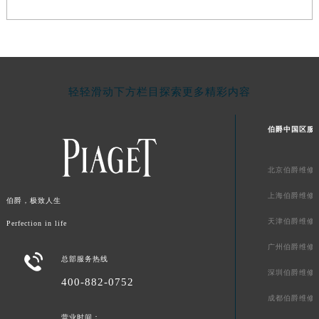
新疆维吾尔自治区阿克苏市东大街伯爵售后服务中心（需提前预约）
新疆维吾尔自治区阿拉尔市胜利大道伯爵售后服务中心（需提前预约）
新疆维吾尔自治区阿拉山口市友好路伯爵售后服务中心（需提前预约）
新疆维吾尔自治区阿勒泰市解放路伯爵售后服务中心（需提前预约）
轻轻滑动下方栏目探索更多精彩内容
新疆维吾尔自治区阿图什市光明路伯爵售后服务中心（需提前预约）
新疆维吾尔自治区白杨市军垦路伯爵售后服务中心（需提前预约）
伯爵中国区服
新疆维吾尔自治区北屯市团结路伯爵售后服务中心（需提前预约）
新疆维吾尔自治区博乐市博乐市北京路伯爵售后服务中心（需提前预约）
北京伯爵维修
新疆维吾尔自治区昌吉市延安北路伯爵售后服务中心（需提前预约）
新疆维吾尔自治区阜康市博峰路伯爵售后服务中心（需提前预约）
上海伯爵维修
伯爵，极致人生
新疆维吾尔自治区哈密市伊州区建国北路伯爵售后服务中心（需提前预约）
天津伯爵维修
Perfection in life
新疆维吾尔自治区和田市和田市北京西路伯爵售后服务中心（需提前预约）
广州伯爵维修
新疆维吾尔自治区胡杨河市胡杨河市胡杨路伯爵售后服务中心（需提前预约）

总部服务热线
深圳伯爵维修
新疆维吾尔自治区霍尔果斯市亚欧北路伯爵售后服务中心（需提前预约）
400-882-0752
新疆维吾尔自治区喀什市解放北路伯爵售后服务中心（需提前预约）
成都伯爵维修
新疆维吾尔自治区可克达拉市幸福路伯爵售后服务中心（需提前预约）
营业时间：