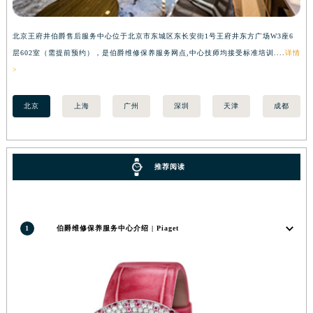
河南省许昌市魏都区建安大道与八龙路交叉口伯爵售后服务中心（需提前预约）
河南省郑州市二七区民主路10号华润大厦29层2905室伯爵售后服务中心（需提前预约）
北京王府井伯爵售后服务中心位于北京市东城区东长安街1号王府井东方广场W3座6
上
河南省周口市川汇区七一路伯爵售后服务中心（需提前预约）
层602室（需提前预约），是伯爵维修保养服务网点,中心技师均接受标准培训....
详情
预
>
河南省驻马店市驿城区乐山大道与置地大道交叉口伯爵售后服务中心（需提前预约）
湖北省鄂州市鄂城区文星大道伯爵售后服务中心（需提前预约）
北京
上海
广州
深圳
天津
成都
湖北省黄冈市黄州区赤壁大道伯爵售后服务中心（需提前预约）
湖北省黄石市黄石港区武汉路伯爵售后服务中心（需提前预约）
湖北省荆门市东宝中天街步行街伯爵售后服务中心（需提前预约）
推荐阅读
湖北省荆州市荆州区荆中路伯爵售后服务中心（需提前预约）
湖北省十堰市茅箭区人民北路伯爵售后服务中心（需提前预约）
湖北省随州市曾都区青年路伯爵售后服务中心（需提前预约）
1
伯爵维修保养服务中心介绍 | Piaget
湖北省咸宁市咸安区长安大道伯爵售后服务中心（需提前预约）
湖北省襄阳市樊城区长虹路与人民路交叉口伯爵售后服务中心（需提前预约）
湖北省孝感市孝南区复兴大道伯爵售后服务中心（需提前预约）
湖北省宜昌市西陵区夷陵大道与港窑路伯爵售后服务中心（需提前预约）
湖南省常德市武陵区人民路伯爵售后服务中心（需提前预约）