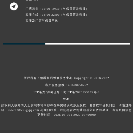

新疆维吾尔自治区克拉玛依市克拉玛依区友谊路伯爵售后服务中心（需提前预约）
门店营业：09:00-19:30（节假日正常营业）
新疆维吾尔自治区库车市库车市文化东路伯爵售后服务中心（需提前预约）
客服在线：08:00-22:00（节假日正常营业）
客服及门店节假日不休
新疆维吾尔自治区库尔勒市库尔勒市人民东路伯爵售后服务中心（需提前预约）
新疆维吾尔自治区奎屯市团结西街伯爵售后服务中心（需提前预约）
新疆维吾尔自治区昆玉市昆泉街伯爵售后服务中心（需提前预约）
新疆维吾尔自治区沙湾市三道河子镇世纪大道南路伯爵售后服务中心（需提前预约）
新疆维吾尔自治区石河子市北二路伯爵售后服务中心（需提前预约）
新疆维吾尔自治区双河市光明路伯爵售后服务中心（需提前预约）
新疆维吾尔自治区塔城市塔城地区闻琴路伯爵售后服务中心（需提前预约）
版权所有：
伯爵售后维修服务中心
Copyright © 2018-2032
新疆维吾尔自治区铁门关市兴疆路伯爵售后服务中心（需提前预约）
客户服务热线：
400-882-0752
新疆维吾尔自治区图木舒克市图木舒克市中兴街伯爵售后服务中心（需提前预约）
ICP备案/许可证号：蜀ICP备2025153635号-6
新疆维吾尔自治区吐鲁番市高昌区文化中路文化中路伯爵售后服务中心（需提前预约）
XML
如权利人或知情人士发现本站内容存在事实错误或涉及版权、名誉权等侵权问题，请通过邮
新疆维吾尔自治区乌苏市乌鲁木齐北路伯爵售后服务中心（需提前预约）
箱：2557628530@qq.com 与我们联系，我们将在收到通知后立即依法处理。当前页面信息
新疆维吾尔自治区五家渠市长征西街伯爵售后服务中心（需提前预约）
更新时间：2026-08-06T19:27:05+00:00
新疆维吾尔自治区新星市东风路伯爵售后服务中心（需提前预约）
新疆维吾尔自治区伊宁市解放西路伯爵售后服务中心（需提前预约）