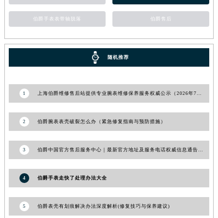
青海省海北藏族自治州海晏县将军路伯爵售后服务中心（需提前预约）
伯爵手表表带轴脱落
伯爵售后
青海省海东市乐都区滨河路伯爵售后服务中心（需提前预约）
青海省海南藏族自治州共和县青海湖大街伯爵售后服务中心（需提前预约）
青海省海西蒙古族藏族自治州德令哈市柴达木路伯爵售后服务中心（需提前预约）
随机推荐
青海省黄南藏族自治州同仁市德合隆路伯爵售后服务中心（需提前预约）
青海省西宁市城西区海湖新区西关大道伯爵售后服务中心（需提前预约）
青海省玉树藏族自治州结古镇胜利路伯爵售后服务中心（需提前预约）
1
上海伯爵维修售后站提供专业腕表维修保养服务权威公示（2026年7月最新）
陕西省安康市汉滨区金州路伯爵售后服务中心（需提前预约）
陕西省宝鸡市渭滨区经二路伯爵售后服务中心（需提前预约）
2
伯爵腕表表壳破裂怎么办（紧急修复指南与预防措施）
陕西省汉中市汉台区北大街伯爵售后服务中心（需提前预约）
陕西省商洛市商州区州城街伯爵售后服务中心（需提前预约）
3
伯爵中国官方售后服务中心｜最新官方地址及服务电话权威信息通告（2026年7月更新）
陕西省铜川市王益区红旗街伯爵售后服务中心（需提前预约）
陕西省渭南市临渭区东风大街伯爵售后服务中心（需提前预约）
4
伯爵手表走快了处理办法大全
陕西省咸阳市秦都区沣西新城统一西路与白马河路交汇处伯爵售后服务中心（需提前预约）
陕西省延安市宝塔区中心街伯爵售后服务中心（需提前预约）
5
伯爵表壳有划痕解决办法深度解析(修复技巧与保养建议)
陕西省榆林市榆阳区长兴路伯爵售后服务中心（需提前预约）