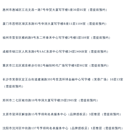
吉林省梅河口市新华街道梅河大街伯爵售后服务中心（需提前预约）
惠州市惠城区江北文昌一路7号华贸大厦写字楼1座30层05室（需提前预约）
吉林省四平市铁东区紫气大路与南九经街交汇处伯爵售后服务中心（需提前预约）
吉林省松原市宁江区五环大街伯爵售后服务中心（需提前预约）
厦门市思明区湖滨东路95号华润大厦写字楼B座11层1104室（需提前预约）
吉林省通化市东昌区环通乡江南大街伯爵售后服务中心（需提前预约）
福州市晋安区横屿路9号东二环泰禾中心写字楼2号楼5层509室（需提前预约）
吉林省延边市延吉市解放路伯爵售后服务中心（需提前预约）
辽宁省鞍山市铁东区站前街伯爵售后服务中心（需提前预约）
成都市锦江区人民东路6号SAC东原中心写字楼24层2406B室（需提前预约）
辽宁省本溪市平山区胜利路伯爵售后服务中心（需提前预约）
辽宁省朝阳市双塔区新华路伯爵售后服务中心（需提前预约）
重庆市江北区观音桥步行街2号融恒时代广场写字楼9层902室（需提前预约）
辽宁省丹东市振兴区七经街伯爵售后服务中心（需提前预约）
辽宁省抚顺市新抚区东一路伯爵售后服务中心（需提前预约）
长沙市芙蓉区定王台街道建湘路393号世茂环球金融中心写字楼（芙蓉广场）10层13室
（需提前预约）
辽宁省阜新市海州区解放大街伯爵售后服务中心（需提前预约）
辽宁省葫芦岛市连山区中央路伯爵售后服务中心（需提前预约）
郑州市二七区铭功路10号华润大厦写字楼29层2905室（需提前预约）
辽宁省锦州市古塔区中央大街伯爵售后服务中心（需提前预约）
辽宁省辽阳市白塔区新运大街伯爵售后服务中心（需提前预约）
太原市迎泽区解放路15号亨得利名表服务中心（品牌授权店）3层整层（需提前预约）
辽宁省盘锦市兴隆台区石油大街伯爵售后服务中心（需提前预约）
辽宁省铁岭市银州区南马路伯爵售后服务中心（需提前预约）
沈阳市沈河区中街路137号亨得利名表服务中心（品牌授权店）1层整层（需提前预约）