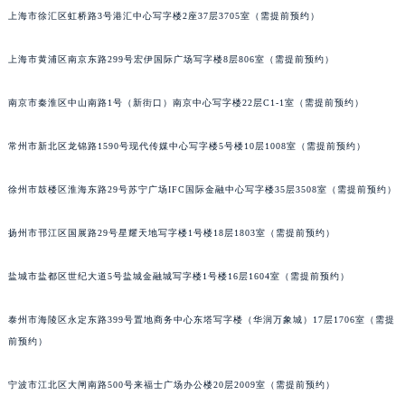
上海市徐汇区虹桥路3号港汇中心写字楼2座37层3705室（需提前预约）
武汉市江汉区解放大道686号世界贸易大厦38层09室（需提前预约）
南宁市青秀区金湖路59号地王大厦12楼1224室（需提前预约）
上海市黄浦区南京东路299号宏伊国际广场写字楼8层806室（需提前预约）
合肥市蜀山区潜山路111号万象城华润大厦B座12楼03室（需提前预约）
泉州市丰泽区宝洲路729号浦西万达中心写字楼A座7楼709室（需提前预约）
南京市秦淮区中山南路1号（新街口）南京中心写字楼22层C1-1室（需提前预约）
青岛市南区山东路6号华润大厦B座22层04室（需提前预约）
烟台市芝罘区胜利路139号万达金融中心A座907室（需提前预约）
常州市新北区龙锦路1590号现代传媒中心写字楼5号楼10层1008室（需提前预约）
长春市朝阳区西安大路727号中银大厦A座(旺进大厦)18层09室（需提前预约）
徐州市鼓楼区淮海东路29号苏宁广场IFC国际金融中心写字楼35层3508室（需提前预约）
贵阳市南明区都司高架桥路33号亨特国际金融中心14楼14D（需提前预约）
昆明市盘龙区北京路928号同德昆明广场写字楼10层06室（需提前预约）
扬州市邗江区国展路29号星耀天地写字楼1号楼18层1803室（需提前预约）
石家庄市长安区中山东路39号勒泰中心写字楼B座13层07室（需提前预约）
西安市碑林区南关正街88号华侨城长安国际中心E座6楼10室（需提前预约）
盐城市盐都区世纪大道5号盐城金融城写字楼1号楼16层1604室（需提前预约）
海口市龙华区金贸东路5号海口华润大厦B座17层1707室（需提前预约）
泰州市海陵区永定东路399号置地商务中心东塔写字楼（华润万象城）17层1706室（需提
唐山市路南区新华东道100号万达广场写字楼A座10层1002室（需提前预约）
前预约）
台州市椒江区东海大道1800号腾达中心东1幢20楼2002室（需提前预约）
内蒙古自治区呼和浩特市玉泉区大学西街70号华润万象城写字楼（鄂尔多斯大厦）23层2326室（需提前预约）
宁波市江北区大闸南路500号来福士广场办公楼20层2009室（需提前预约）
甘肃省兰州市七里河区西津西路16号兰州中心写字楼21层2102室（需提前预约）