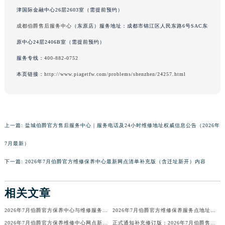
广西壮族自治区贺州市八步区城东街道灵峰南路伯爵售后服务中心（需提前预约）
津国际金融中心26层2603室（需提前预约）
广西壮族自治区来宾市兴宾区桂中大道伯爵售后服务中心（需提前预约）
成都伯爵售后服务中心
（东原店）服务地址：成都市锦江区人民东路6号SAC东
广西壮族自治区柳州市城中区中山中路伯爵售后服务中心（需提前预约）
原中心24层2406B室（需提前预约）
广西壮族自治区钦州市钦南区金海湾东大街伯爵售后服务中心（需提前预约）
服务专线：
400-882-0752
广西壮族自治区梧州市万秀区龙湖镇高旺路伯爵售后服务中心（需提前预约）
本页链接：
http://www.piagetfw.com/problems/shenzhen/24257.html
广西壮族自治区玉林市玉州区金玉路伯爵售后服务中心（需提前预约）
海南省儋州市儋州市那大镇兰洋北路伯爵售后服务中心（需提前预约）
海南省东方市八所镇解放西路伯爵售后服务中心（需提前预约）
海南省琼海市嘉积镇东风路伯爵售后服务中心（需提前预约）
上一篇:
盐城伯爵官方售后服务中心｜服务电话及24小时维修地址权威信息公告（2026年
海南省三沙市西沙区西沙群岛永兴岛北京路伯爵售后服务中心（需提前预约）
7月最新）
海南省三亚市吉阳区迎宾路伯爵售后服务中心（需提前预约）
下一篇:
2026年7月伯爵官方维修保养中心最新网点清单补充版（含迁址新开）内容
海南省万宁市万城镇解放路伯爵售后服务中心（需提前预约）
海南省文昌市文城镇教育东路伯爵售后服务中心（需提前预约）
相关文章
海南省五指山市通什镇三月三大道伯爵售后服务中心（需提前预约）
香港特别行政区尖沙咀区油尖旺区广东道伯爵售后服务中心（需提前预约）
2026年7月伯爵官方保养中心与维修服务站信息更新完整清单
2026年7月伯爵官方维修保养服务点地址调整与新开补充确认终稿文件
香港特别行政区金钟区中西区金钟道伯爵售后服务中心（需提前预约）
2026年7月伯爵官方保养维修中心网点新增及部分迁址补充通知文本发布
正式通知补充修订版：2026年7月伯爵售后网点搬迁与增设