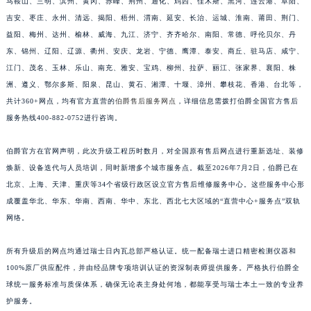
马鞍山、三明、滨州、黄冈、赤峰、荆州、通化、鸡西、佳木斯、黑河、连云港、阜阳、
江西省九江市浔阳区浔阳路伯爵售后服务中心（需提前预约）
吉安、枣庄、永州、清远、揭阳、梧州、渭南、延安、长治、运城、淮南、莆田、荆门、
江西省南昌市红谷滩新区红谷中大道998号绿地双子塔（中央广场）A1座办公楼14层1407室伯爵售后服务中心（需提前预约）
益阳、梅州、达州、榆林、威海、九江、济宁、齐齐哈尔、南阳、常德、呼伦贝尔、丹
东、锦州、辽阳、辽源、衢州、安庆、龙岩、宁德、鹰潭、泰安、商丘、驻马店、咸宁、
江西省萍乡市安源区萍安北大道与康庄路交叉口伯爵售后服务中心（需提前预约）
江门、茂名、玉林、乐山、南充、雅安、宝鸡、柳州、拉萨、丽江、张家界、襄阳、株
江西省上饶市信州区滨江西路伯爵售后服务中心（需提前预约）
洲、遵义、鄂尔多斯、阳泉、昆山、黄石、湘潭、十堰、漳州、攀枝花、香港、台北等，
江西省新余市渝水区北湖西路伯爵售后服务中心（需提前预约）
共计360+网点，均有官方直营的
伯爵售后服务网点
，详细信息需拨打伯爵全国官方售后
江西省宜春市袁州区中山中路伯爵售后服务中心（需提前预约）
服务热线400-882-0752进行咨询。
江西省鹰潭市月湖区胜利东路伯爵售后服务中心（需提前预约）
山东省德州市德城区东风中路伯爵售后服务中心（需提前预约）
伯爵官方在官网声明，此次升级工程历时数月，对全国原有售后网点进行重新选址、装修
焕新、设备迭代与人员培训，同时新增多个城市服务点。截至2026年7月2日，伯爵已在
山东省东营市东营区济南路伯爵售后服务中心（需提前预约）
北京、上海、天津、重庆等34个省级行政区设立官方售后维修服务中心。这些服务中心形
山东省济南市历下区经十路11111号华润中心写字楼（万象城）15层1508室伯爵售后服务中心（需提前预约）
成覆盖华北、华东、华南、西南、华中、东北、西北七大区域的“直营中心+服务点”双轨
山东省济宁市任城区太白楼路伯爵售后服务中心（需提前预约）
网络。
山东省莱芜市文化南路8号银座商城名表维修一楼名表维修伯爵售后服务中心（需提前预约）
山东省临沂市兰山区解放路伯爵售后服务中心（需提前预约）
所有升级后的网点均通过瑞士日内瓦总部严格认证。统一配备瑞士进口精密检测仪器和
山东省日照市东港区烟台路伯爵售后服务中心（需提前预约）
100%原厂供应配件，并由经品牌专项培训认证的资深制表师提供服务。严格执行伯爵全
球统一服务标准与质保体系，确保无论表主身处何地，都能享受与瑞士本土一致的专业养
山东省泰安市泰山区财源街道泰山大街伯爵售后服务中心（需提前预约）
护服务。
山东省威海市环翠区新威海路89号振华商厦一楼名表维修伯爵售后服务中心（需提前预约）