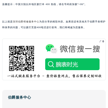
温馨提示：中国大陆以外地区拨打本 400 热线，请在号码前加拨“+86”。
澳门特别行政区花地玛堂区关闸广场伯爵售后服务中心（需提前预约）
澳门特别行政区花王堂区大三巴商圈伯爵售后服务中心（需提前预约）
澳门特别行政区嘉模堂区官也街伯爵售后服务中心（需提前预约）
以上就是
深圳伯爵维修服务中心
为您分享的精彩内容。如果您还有其他关于伯爵手表维护
澳门省路氹城市金光大道伯爵售后服务中心（需提前预约）
和保养的问题，可以拨打页面400电话进行咨询，我们将竭诚为您服务。
澳门特别行政区望德堂区塔石广场伯爵售后服务中心（需提前预约）
福建省福州市鼓楼区五四路128-1号恒力城写字楼15层03室伯爵售后服务中心（需提前预约）
福建省厦门市思明区湖滨东路95号万象城华润大厦B座11层1104室伯爵售后服务中心（需提前预约）
广东省潮州市潮安区新风路与潮汕路交汇处伯爵售后服务中心（需提前预约）
广东省广州市天河区天河路230号万菱汇国际中心A塔7层704室伯爵售后服务中心（需提前预约）
广东省广州市越秀区环市东路371-375号世界贸易中心大厦南塔15层1507室伯爵售后服务中心（需提前预约）
广东省河源市源城区越王大道伯爵售后服务中心（需提前预约）
广东省惠州市惠城区江北文昌一路7号华贸大厦1座30层3005室伯爵售后服务中心（需提前预约）
广东省江门市蓬江区广场西路伯爵售后服务中心（需提前预约）
广东省揭阳市榕城进贤门步行街伯爵售后服务中心（需提前预约）
伯爵服务中心
广东省茂名市电白区水东街道迎宾大道伯爵售后服务中心（需提前预约）
广东省梅州市梅江区金燕大道伯爵售后服务中心（需提前预约）