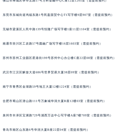
佛山市禅城区季华五路57号万科金融中心C座12层1205室（需提前预约）
内蒙古自治区兴安盟市乌兰浩特市兴安大街伯爵售后服务中心（需提前预约）
山西省大同市平城区迎宾街伯爵售后服务中心（需提前预约）
东莞市东城街道鸿福东路1号民盈国贸中心T1写字楼9层907室（需提前预约）
山西省晋城市城区黄华街伯爵售后服务中心（需提前预约）
无锡市梁溪区人民中路139号恒隆广场写字楼1座11层1104室（需提前预约）
山西省晋中市榆次区顺城街伯爵售后服务中心（需提前预约）
山西省临汾市尧都区解放路伯爵售后服务中心（需提前预约）
南通市崇川区工农路57号圆融广场写字楼16层1603室（需提前预约）
山西省吕梁市离石区永宁中路与建设街交叉口伯爵售后服务中心（需提前预约）
山西省朔州市朔城区怡西路与鄯阳西街交汇处伯爵售后服务中心（需提前预约）
苏州市苏州工业园区星港街199号苏州中心办公楼C座22层08室（需提前预约）
山西省忻州市忻府区和平东街与七一南路交叉口伯爵售后服务中心（需提前预约）
武汉市江汉区解放大道686号世界贸易大厦38层09室（需提前预约）
山西省阳泉市郊区平阳东街与新城大道交叉口伯爵售后服务中心（需提前预约）
山西省运城市盐湖区河东街伯爵售后服务中心（需提前预约）
南宁市青秀区金湖路59号地王大厦12楼1224室（需提前预约）
山西省长治市潞州区英雄中路伯爵售后服务中心（需提前预约）
山西省太原市迎泽区迎泽街道解放路15号亨得利名表维修授权店3楼伯爵售后服务中心（需提前预约）
合肥市蜀山区潜山路111号万象城华润大厦B座12楼03室（需提前预约）
天津市和平区赤峰道136号天津国际金融中心26层2603室伯爵售后服务中心（需提前预约）
安徽省安庆市迎江区人民路伯爵售后服务中心（需提前预约）
泉州市丰泽区宝洲路729号浦西万达中心写字楼A座7楼709室（需提前预约）
安徽省蚌埠市蚌山区淮河路伯爵售后服务中心（需提前预约）
青岛市南区山东路6号华润大厦B座22层04室（需提前预约）
安徽省亳州市谯城区魏武大道伯爵售后服务中心（需提前预约）