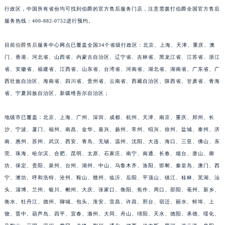
行政区，中国所有省份均可找到伯爵的官方售后服务门店，注意需拨打伯爵全国官方售后
福建省三明市三元区东乾二路伯爵售后服务中心（需提前预约）
服务热线：400-882-0752进行预约。
福建省漳州市龙文区步港路伯爵售后服务中心（需提前预约）
江苏省常州市新北区龙锦路1590号现代传媒中心5号楼10层1008室伯爵售后服务中心（需提前预约）
目前
伯爵售后
服务中心网点已覆盖全国34个省级行政区：北京、上海、天津、重庆、澳
江苏省淮安市清江浦区淮海北路伯爵售后服务中心（需提前预约）
门、香港、河北省、山西省、内蒙古自治区、辽宁省、吉林省、黑龙江省、江苏省、浙江
江苏省连云港市海州区通灌北路伯爵售后服务中心（需提前预约）
省、安徽省、福建省、江西省、山东省、台湾省、河南省、湖北省、湖南省、广东省、广
江苏省南京市秦淮区中山南路1号南京中心22层22-C1-C3室伯爵售后服务中心（需提前预约）
西壮族自治区、海南省、四川省、贵州省、云南省、西藏自治区、陕西省、甘肃省、青海
省、宁夏回族自治区、新疆维吾尔自治区；
江苏省宿迁市宿城区西湖路伯爵售后服务中心（需提前预约）
江苏省泰州市海陵区永定东路399号置地商务中心东塔（华润万象城）17层1706室伯爵售后服务中心（需提前预约）
地级市已覆盖：北京、上海、广州、深圳、成都、杭州、天津、南京、重庆、郑州、长
江苏省徐州市鼓楼区淮海东路29号苏宁广场IFC国际金融中心35层3508室伯爵售后服务中心（需提前预约）
沙、宁波、厦门、福州、南昌、金华、嘉兴、扬州、常州、绍兴、徐州、盐城、泰州、济
江苏省盐城市盐都区世纪大道5号盐城金融城写字楼1号楼16层1604室伯爵售后服务中心（需提前预约）
南、惠州、苏州、武汉、西安、青岛、无锡、温州、沈阳、大连、海口、三亚、佛山、东
江苏省扬州市邗江区国展路29号星耀天地写字楼1号楼18层1803室伯爵售后服务中心（需提前预约）
莞、珠海、哈尔滨、合肥、昆明、太原、石家庄、南宁、南通、长春、烟台、唐山、廊
江苏省镇江市京口区中山东路伯爵售后服务中心（需提前预约）
坊、保定、贵阳、泉州、台州、湖州、中山、乌鲁木齐、洛阳、邯郸、秦皇岛、澳门、西
宁、潍坊、呼和浩特、沧州、鞍山、赣州、临沂、岳阳、平顶山、镇江、桂林、芜湖、汕
江西省抚州市临川区赣东大道伯爵售后服务中心（需提前预约）
头、淄博、兰州、银川、郴州、大庆、张家口、衡阳、焦作、周口、邵阳、亳州、新乡、
江西省赣州市章贡区文清路伯爵售后服务中心（需提前预约）
衡水、牡丹江、德州、聊城、包头、淮安、宜昌、许昌、邢台、宿迁、丽水、蚌埠、上
江西省吉安市吉州区井冈山大道伯爵售后服务中心（需提前预约）
饶、晋中、葫芦岛、四平、宜春、滁州、大同、舟山、绵阳、天水、德阳、承德、绥化、
江西省景德镇市珠山区珠山中路伯爵售后服务中心（需提前预约）