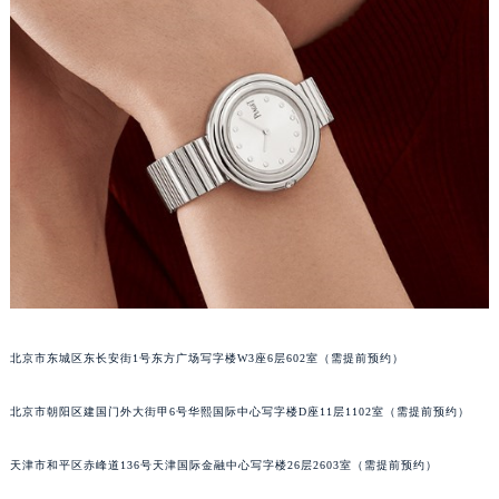
成都市锦江区人民东路6号SAC东原中心写字楼24层2406B室（需提前预约）
重庆市江北区观音桥步行街2号融恒时代广场写字楼9层902室（需提前预约）
长沙市芙蓉区定王台街道建湘路393号世茂环球金融中心写字楼（芙蓉广场）10层13室（需提前预约）
郑州市二七区铭功路10号华润大厦写字楼29层2905室（需提前预约）
太原市迎泽区解放路15号亨得利名表服务中心（品牌授权店）3层整层（需提前预约）
沈阳市沈河区中街路137号亨得利名表服务中心（品牌授权店）1层整层（需提前预约）
沈阳市沈河区中街路83号亨得利名表服务中心（品牌授权店）1层整层（需提前预约）
乌鲁木齐市天山区红山路26号时代广场（CCMALL）C座17层17-B（需提前预约）
温州市鹿城区锦绣路1067号置信广场10层1015室（需提前预约）
哈尔滨市道里区友谊西路600号富力中心T2座写字楼29层03室（需提前预约）
大连市中山区人民路15号国际金融大厦7层G室（需提前预约）
北京市东城区东长安街1号东方广场写字楼W3座6层602室（需提前预约）
佛山市禅城区季华五路57号万科金融中心C座12层1205室（需提前预约）
东莞市东城街道鸿福东路1号民盈国贸中心T1写字楼9层907室（需提前预约）
北京市朝阳区建国门外大街甲6号华熙国际中心写字楼D座11层1102室（需提前预约）
无锡市梁溪区人民中路139号恒隆广场写字楼1座11层1104室（需提前预约）
南通市崇川区工农路57号圆融广场写字楼16层1603室（需提前预约）
天津市和平区赤峰道136号天津国际金融中心写字楼26层2603室（需提前预约）
苏州市苏州工业园区星港街199号苏州中心办公楼C座22层08室（需提前预约）