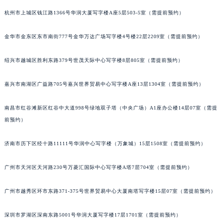
重庆市解放碑渝中区民权路28号英利国际金融中心写字楼20层01室（需提前预约）
杭州市上城区钱江路1366号华润大厦写字楼A座5层503-5室（需提前预约）
黑龙江省大庆市萨尔图区会战大街伯爵售后服务中心（需提前预约）
金华市金东区东市南街777号金华万达广场写字楼4号楼22层2209室（需提前预约）
黑龙江省鹤岗市向阳区红军路伯爵售后服务中心（需提前预约）
黑龙江省黑河市爱辉区中央街伯爵售后服务中心（需提前预约）
绍兴市越城区胜利东路379号世茂天际中心写字楼8层805室（需提前预约）
黑龙江省鸡西市鸡冠区红军路伯爵售后服务中心（需提前预约）
黑龙江省佳木斯市向阳区长安路伯爵售后服务中心（需提前预约）
嘉兴市南湖区广益路705号嘉兴世界贸易中心写字楼A座13层1304室（需提前预约）
黑龙江省牡丹江市东安区太平路伯爵售后服务中心（需提前预约）
黑龙江省七台河市桃山区大同街伯爵售后服务中心（需提前预约）
南昌市红谷滩新区红谷中大道998号绿地双子塔（中央广场）A1座办公楼14层07室（需提
前预约）
黑龙江省齐齐哈尔市龙沙区龙华路伯爵售后服务中心（需提前预约）
黑龙江省双鸭山市尖山区新兴大街伯爵售后服务中心（需提前预约）
济南市历下区经十路11111号华润中心写字楼（万象城）15层1508室（需提前预约）
黑龙江省绥化市北林区新华街与康庄路交叉口伯爵售后服务中心（需提前预约）
黑龙江省伊春市伊美区通河路伯爵售后服务中心（需提前预约）
广州市天河区天河路230号万菱汇国际中心写字楼A塔7层704室（需提前预约）
吉林省白城市洮北区明仁南街伯爵售后服务中心（需提前预约）
吉林省白山市浑江区浑江大街伯爵售后服务中心（需提前预约）
广州市越秀区环市东路371-375号世界贸易中心大厦南塔写字楼15层07室（需提前预约）
吉林省吉林市船营区河南街伯爵售后服务中心（需提前预约）
深圳市罗湖区深南东路5001号华润大厦写字楼17层1701室（需提前预约）
吉林省辽源市龙山区人民大街伯爵售后服务中心（需提前预约）