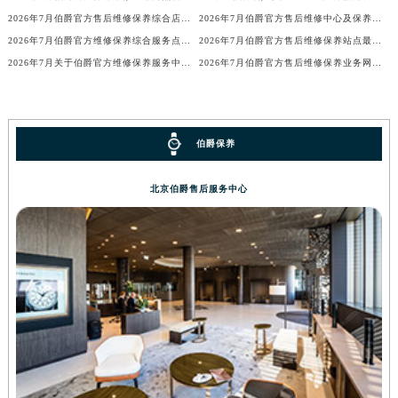
香港特别行政区九龙区油尖旺区弥敦道伯爵售后服务中心（需提前预约）
2026年7月伯爵官方售后维修保养综合店地址变动及新增补充网点说明文件
2026年7月伯爵官方售后维修中心及保养中心迁址新增全记录文件内容公开
2026年7月伯爵官方维修保养综合服务点最新动态补充最终汇总（搬迁+新增）
2026年7月伯爵官方售后维修保养站点最终清单补充版（搬迁新开）
香港特别行政区铜锣湾区湾仔区轩尼诗道伯爵售后服务中心（需提前预约）
2026年7月关于伯爵官方维修保养服务中心搬迁及新增的正式文件
2026年7月伯爵官方售后维修保养业务网点最终重新配置终稿
河南省安阳市文峰区解放大道伯爵售后服务中心（需提前预约）
河南省鹤壁市淇滨区九州路伯爵售后服务中心（需提前预约）
河南省济源市沁园街道济水大道伯爵售后服务中心（需提前预约）
河南省焦作市解放区解放路伯爵售后服务中心（需提前预约）
伯爵保养
河南省开封市鼓楼区中山路伯爵售后服务中心（需提前预约）
北京伯爵售后服务中心
河南省洛阳市西工区中州中路与解放路交叉口伯爵售后服务中心（需提前预约）
河南省漯河市源汇区交通路伯爵售后服务中心（需提前预约）
河南省南阳市宛城区范蠡东路与南都路交叉口伯爵售后服务中心（需提前预约）
河南省平顶山市卫东区建设路伯爵售后服务中心（需提前预约）
河南省濮阳市大华龙区开州路绿城路交叉口伯爵售后服务中心（需提前预约）
河南省三门峡市湖滨区和平路伯爵售后服务中心（需提前预约）
河南省商丘市梁园区神火大道伯爵售后服务中心（需提前预约）
河南省新乡市红旗区人民路伯爵售后服务中心（需提前预约）
河南省信阳市浉河区东方红大道伯爵售后服务中心（需提前预约）