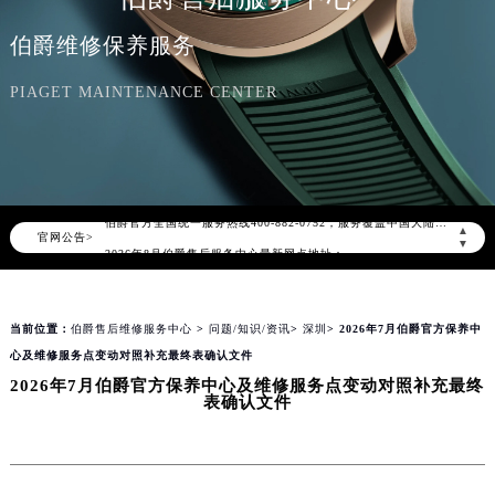
伯爵维修保养服务
PIAGET MAINTENANCE CENTER
2026年8月伯爵中国区售后服务网络优化升级公告
2026年8月伯爵全国官方售后客户服务热线：400-882-0752
伯爵官方全国统一服务热线400-882-0752，服务覆盖中国大陆、香港、澳门、台湾全部区域（非大陆需加拨“+86”）
▲
官网公告>
2026年8月伯爵售后服务中心最新网点地址：
▼
北京市朝阳区建国门外大街甲6号华熙国际中心写字楼D座11层1102室（北京总部）（需提前预约）
北京市东城区东长安街1号东方广场写字楼W3座6层602室（需提前预约）
当前位置：
伯爵售后维修服务中心
>
问题/知识/资讯
>
深圳
> 2026年7月伯爵官方保养中
天津市和平区赤峰道136号天津国际金融中心写字楼26层2603室（需提前预约）
心及维修服务点变动对照补充最终表确认文件
上海市徐汇区虹桥路3号港汇中心写字楼2座37层3705室（需提前预约）
2026年7月伯爵官方保养中心及维修服务点变动对照补充最终
上海市黄浦区南京东路299号宏伊国际广场写字楼8层806室（需提前预约）
表确认文件
南京市秦淮区中山南路1号（新街口）南京中心写字楼22层C1-1室（需提前预约）
常州市新北区龙锦路1590号现代传媒中心写字楼5号楼10层1008室（需提前预约）
徐州市鼓楼区淮海东路29号苏宁广场IFC国际金融中心写字楼35层3508室（需提前预约）