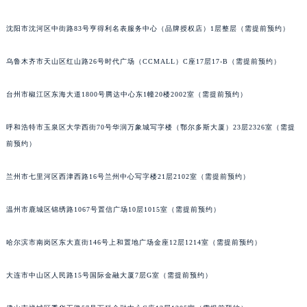
辽宁省营口市站前区市府路与渤海大街交叉口伯爵售后服务中心（需提前预约）
沈阳市沈河区中街路83号亨得利名表服务中心（品牌授权店）1层整层（需提前预约）
辽宁省沈阳市沈河区中街路137号亨得利名表维修授权店1楼伯爵售后服务中心（需提前预约）
辽宁省沈阳市沈河区中街路83号亨得利名表维修授权店1楼伯爵售后服务中心（需提前预约）
乌鲁木齐市天山区红山路26号时代广场（CCMALL）C座17层17-B（需提前预约）
北京市朝阳区建国门外大街甲6号华熙国际中心D座11层1102室伯爵售后服务中心（北京总部）（需提前预约）
北京市东城区东长安街1号王府井东方广场W3座6层602室伯爵售后服务中心（需提前预约）
台州市椒江区东海大道1800号腾达中心东1幢20楼2002室（需提前预约）
河北省保定市竞秀区朝阳北大街北国先天下伯爵售后服务中心（需提前预约）
呼和浩特市玉泉区大学西街70号华润万象城写字楼（鄂尔多斯大厦）23层2326室（需提
内蒙古自治区阿拉善盟市左旗土尔扈特大街伯爵售后服务中心（需提前预约）
前预约）
内蒙古自治区巴彦淖尔市临河区新华街伯爵售后服务中心（需提前预约）
内蒙古自治区包头市青山区幸福路甲3号王府井百货名表维修伯爵售后服务中心（需提前预约）
兰州市七里河区西津西路16号兰州中心写字楼21层2102室（需提前预约）
内蒙古自治区赤峰市红山区哈达街伯爵售后服务中心（需提前预约）
内蒙古自治区鄂尔多斯市东胜区伊金霍洛街伯爵售后服务中心（需提前预约）
温州市鹿城区锦绣路1067号置信广场10层1015室（需提前预约）
内蒙古自治区呼伦贝尔市海拉尔区中央街伯爵售后服务中心（需提前预约）
哈尔滨市南岗区东大直街146号上和置地广场金座12层1214室（需提前预约）
内蒙古自治区通辽市科尔沁区明仁大街伯爵售后服务中心（需提前预约）
内蒙古自治区乌海市海勃湾区人民南路伯爵售后服务中心（需提前预约）
大连市中山区人民路15号国际金融大厦7层G室（需提前预约）
内蒙古自治区乌兰察布市集宁区恩和大街伯爵售后服务中心（需提前预约）
内蒙古自治区锡林郭勒盟市锡林浩特市光明街与额尔敦路交叉口伯爵售后服务中心（需提前预约）