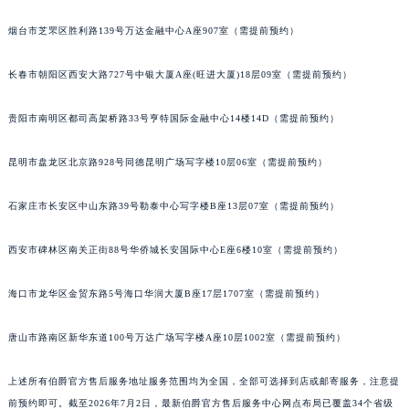
安徽省池州市贵池区长江路伯爵售后服务中心（需提前预约）
烟台市芝罘区胜利路139号万达金融中心A座907室（需提前预约）
安徽省滁州市琅琊区南谯北路伯爵售后服务中心（需提前预约）
安徽省阜阳市颍州区颍州北路伯爵售后服务中心（需提前预约）
长春市朝阳区西安大路727号中银大厦A座(旺进大厦)18层09室（需提前预约）
安徽省淮北市相山区淮海路伯爵售后服务中心（需提前预约）
贵阳市南明区都司高架桥路33号亨特国际金融中心14楼14D（需提前预约）
安徽省淮南市田家庵区国庆中路伯爵售后服务中心（需提前预约）
安徽省黄山市屯溪区黄山西路伯爵售后服务中心（需提前预约）
昆明市盘龙区北京路928号同德昆明广场写字楼10层06室（需提前预约）
安徽省六安市金安区解放中路伯爵售后服务中心（需提前预约）
安徽省马鞍山市雨山区湖南西路伯爵售后服务中心（需提前预约）
石家庄市长安区中山东路39号勒泰中心写字楼B座13层07室（需提前预约）
安徽省宿州市埇桥区人民中路伯爵售后服务中心（需提前预约）
安徽省铜陵市铜官区石城大道伯爵售后服务中心（需提前预约）
西安市碑林区南关正街88号华侨城长安国际中心E座6楼10室（需提前预约）
安徽省芜湖市镜湖区中山路步行街伯爵售后服务中心（需提前预约）
海口市龙华区金贸东路5号海口华润大厦B座17层1707室（需提前预约）
安徽省宣城市宣州区叠嶂西路伯爵售后服务中心（需提前预约）
福建省龙岩市新罗区九一南路伯爵售后服务中心（需提前预约）
唐山市路南区新华东道100号万达广场写字楼A座10层1002室（需提前预约）
福建省南平市建阳区人民西路伯爵售后服务中心（需提前预约）
福建省宁德市蕉城区天湖东路伯爵售后服务中心（需提前预约）
上述所有伯爵官方售后服务地址服务范围均为全国，全部可选择到店或邮寄服务，注意提
福建省莆田市城厢区霞林街道荔华东大道伯爵售后服务中心（需提前预约）
前预约即可。截至2026年7月2日，最新伯爵官方售后服务中心网点布局已覆盖34个省级