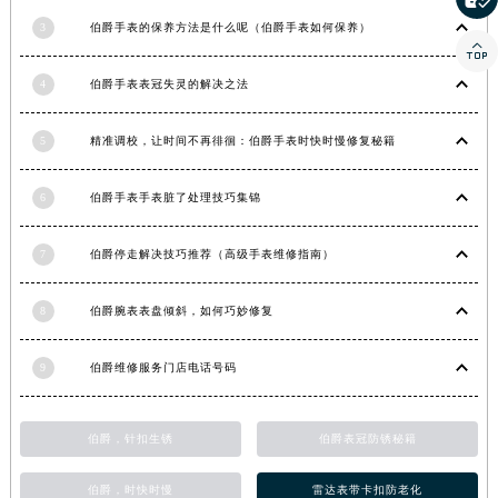
甘肃省嘉峪关市雄关区新华中路伯爵售后服务中心（需提前预约）
3
伯爵手表的保养方法是什么呢（伯爵手表如何保养）

甘肃省金昌市金川区北京路伯爵售后服务中心（需提前预约）
甘肃省酒泉市肃州区西大街伯爵售后服务中心（需提前预约）
4
伯爵手表表冠失灵的解决之法
甘肃省临夏市城南街道团结路伯爵售后服务中心（需提前预约）
5
精准调校，让时间不再徘徊：伯爵手表时快时慢修复秘籍
甘肃省陇南市武都区人民路伯爵售后服务中心（需提前预约）
甘肃省平凉市崆峒区西大街伯爵售后服务中心（需提前预约）
6
伯爵手表手表脏了处理技巧集锦
甘肃省庆阳市西峰区南大街伯爵售后服务中心（需提前预约）
甘肃省天水市秦州区民主路伯爵售后服务中心（需提前预约）
7
伯爵停走解决技巧推荐（高级手表维修指南）
甘肃省武威市凉州区迎宾路伯爵售后服务中心（需提前预约）
甘肃省张掖市甘州区民乐北路伯爵售后服务中心（需提前预约）
8
伯爵腕表表盘倾斜，如何巧妙修复
宁夏回族自治区固原市原州区文化街伯爵售后服务中心（需提前预约）
宁夏回族自治区石嘴山市大武口区贺兰山路伯爵售后服务中心（需提前预约）
9
伯爵维修服务门店电话号码
宁夏回族自治区吴忠市利通区开元大道伯爵售后服务中心（需提前预约）
宁夏回族自治区银川市兴庆区新华东路97号新百中心C馆一层C1-18号商铺伯爵售后服务中心（需提前预约）
伯爵，针扣生锈
伯爵表冠防锈秘籍
宁夏回族自治区中卫市沙坡头区鼓楼东街伯爵售后服务中心（需提前预约）
青海省果洛藏族自治州玛沁县团结路伯爵售后服务中心（需提前预约）
伯爵，时快时慢
雷达表带卡扣防老化