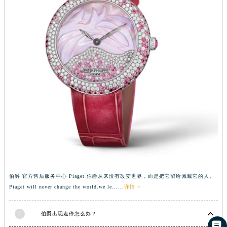
湖南省郴州市北湖区国庆北路伯爵售后服务中心（需提前预约）
湖南省衡阳市雁峰区解放路伯爵售后服务中心（需提前预约）
湖南省怀化市鹤城区迎丰中路伯爵售后服务中心（需提前预约）
湖南省娄底市娄星区长青街伯爵售后服务中心（需提前预约）
湖南省邵阳市双清区东风路伯爵售后服务中心（需提前预约）
湖南省湘潭市雨湖区莲城大道伯爵售后服务中心（需提前预约）
湖南省益阳市赫山区桃花仑路伯爵售后服务中心（需提前预约）
湖南省永州市冷水滩区永州大道与中兴路交叉口伯爵售后服务中心（需提前预约）
湖南省岳阳市岳阳楼区东茅岭路伯爵售后服务中心（需提前预约）
湖南省张家界市永定区解放路伯爵售后服务中心（需提前预约）
湖南省长沙市芙蓉区建湘路393号世茂环球金融中心写字楼10层1013室伯爵售后服务中心（需提前预约）
湖南省株洲市芦淞区建设南路伯爵售后服务中心（需提前预约）
伯爵 官方售后服务中心 Piaget 伯爵从来没有改变世界，而是把它留给佩戴它的人。
甘肃省白银市白银区北京路伯爵售后服务中心（需提前预约）
Piaget will never change the world.we le......
详情 >
甘肃省定西市安定区解放路伯爵售后服务中心（需提前预约）
甘肃省敦煌市沙州镇阳关中路伯爵售后服务中心（需提前预约）
2
伯爵出现走停怎么办？
甘肃省合作市人民街伯爵售后服务中心（需提前预约）
