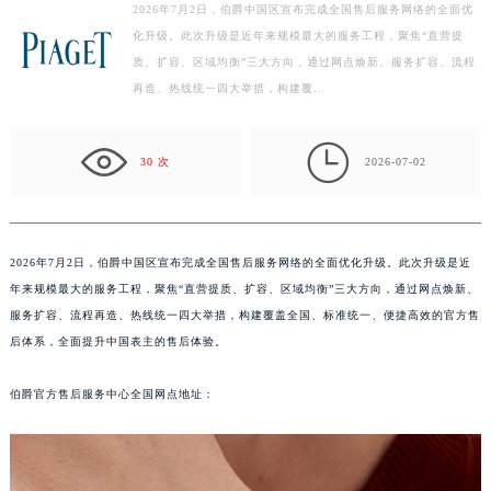
2026年7月2日，伯爵中国区宣布完成全国售后服务网络的全面优
扬州市邗江区国展路29号星耀天地写字楼1号楼18层1803室（需提前预约）
化升级。此次升级是近年来规模最大的服务工程，聚焦“直营提
盐城市盐都区世纪大道5号盐城金融城写字楼1号楼16层1604室（需提前预约）
质、扩容、区域均衡”三大方向，通过网点焕新、服务扩容、流程
泰州市海陵区永定东路399号置地商务中心东塔写字楼（华润万象城）17层1706室（需提前预约）
再造、热线统一四大举措，构建覆…
宁波市江北区大闸南路500号来福士广场办公楼20层2009室（需提前预约）
杭州市上城区钱江路1366号华润大厦写字楼A座5层503-5室（需提前预约）

30 次
2026-07-02
金华市金东区东市南街777号金华万达广场写字楼4号楼22层2209室（需提前预约）
绍兴市越城区胜利东路379号世茂天际中心写字楼8层805室（需提前预约）
嘉兴市南湖区广益路705号嘉兴世界贸易中心写字楼A座13层1304室（需提前预约）
2026年7月2日，伯爵中国区宣布完成全国售后服务网络的全面优化升级。此次升级是近
南昌市红谷滩新区红谷中大道998号绿地双子塔（中央广场）A1座办公楼14层07室（需提前预约）
年来规模最大的服务工程，聚焦“直营提质、扩容、区域均衡”三大方向，通过网点焕新、
济南市历下区经十路11111号华润中心写字楼（万象城）15层1508室（需提前预约）
服务扩容、流程再造、热线统一四大举措，构建覆盖全国、标准统一、便捷高效的官方售
广州市天河区天河路230号万菱汇国际中心写字楼A塔7层704室（需提前预约）
后体系，全面提升中国表主的售后体验。
广州市越秀区环市东路371-375号世界贸易中心大厦南塔写字楼15层07室（需提前预约）
深圳市罗湖区深南东路5001号华润大厦写字楼17层1701室（需提前预约）
伯爵官方售后服务中心全国网点地址：
惠州市惠城区江北文昌一路7号华贸大厦写字楼1座30层05室（需提前预约）
厦门市思明区湖滨东路95号华润大厦写字楼B座11层1104室（需提前预约）
福州市鼓楼区五四路128-1号恒力城写字楼15层03室（需提前预约）