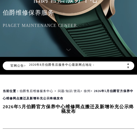
伯爵维修保养服务
PIAGET MAINTENANCE CENTER
2026年8月伯爵中国区售后服务网络优化升级公告
2026年8月伯爵全国官方售后客户服务热线：400-882-0752
伯爵官方全国统一服务热线400-882-0752，服务覆盖中国大陆、香港、澳门、台湾全部区域（非大陆需加拨“+86”）
2026年8月伯爵售后服务中心最新网点地址：
▲
官网公告>
北京市朝阳区建国门外大街甲6号华熙国际中心写字楼D座11层1102室（北京总部）（需提前预约）
▼
北京市东城区东长安街1号东方广场写字楼W3座6层602室（需提前预约）
天津市和平区赤峰道136号天津国际金融中心写字楼26层2603室（需提前预约）
当前位置：
伯爵售后维修服务中心
>
问题/知识/资讯
>
徐州
> 2026年5月伯爵官方保养中
上海市徐汇区虹桥路3号港汇中心写字楼2座37层3705室（需提前预约）
心维修网点搬迁及新增补充公示终稿发布
上海市黄浦区南京东路299号宏伊国际广场写字楼8层806室（需提前预约）
2026年5月伯爵官方保养中心维修网点搬迁及新增补充公示终
南京市秦淮区中山南路1号（新街口）南京中心写字楼22层C1-1室（需提前预约）
稿发布
常州市新北区龙锦路1590号现代传媒中心写字楼5号楼10层1008室（需提前预约）
徐州市鼓楼区淮海东路29号苏宁广场IFC国际金融中心写字楼35层3508室（需提前预约）
扬州市邗江区国展路29号星耀天地写字楼1号楼18层1803室（需提前预约）