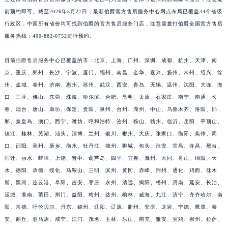
福建省漳州市龙文区步港路伯爵售后服务中心（需提前预约）
前预约即可。截至2026年5月27日，最新伯爵官方售后服务中心网点布局已覆盖34个省级
行政区，中国所有省份均可找到伯爵的官方售后服务门店，注意需拨打伯爵全国官方售后
江苏省常州市新北区龙锦路1590号现代传媒中心5号楼10层1008室伯爵售后服务中心（需提前预约）
服务热线：400-882-0752进行预约。
江苏省淮安市清江浦区淮海北路伯爵售后服务中心（需提前预约）
江苏省连云港市海州区通灌北路伯爵售后服务中心（需提前预约）
目前
伯爵售后
服务中心已覆盖的市：北京、上海、广州、深圳、成都、杭州、天津、南
江苏省南京市秦淮区中山南路1号南京中心22层22-C1-C3室伯爵售后服务中心（需提前预约）
京、重庆、郑州、长沙、宁波、厦门、福州、南昌、金华、嘉兴、扬州、常州、绍兴、徐
江苏省宿迁市宿城区西湖路伯爵售后服务中心（需提前预约）
州、盐城、泰州、济南、惠州、苏州、武汉、西安、青岛、无锡、温州、沈阳、大连、海
江苏省泰州市海陵区永定东路399号置地商务中心东塔（华润万象城）17层1706室伯爵售后服务中心（需提前预约）
口、三亚、佛山、东莞、珠海、哈尔滨、合肥、昆明、太原、石家庄、南宁、南通、长
春、烟台、唐山、廊坊、保定、贵阳、泉州、台州、湖州、中山、乌鲁木齐、洛阳、邯
江苏省徐州市鼓楼区淮海东路29号苏宁广场IFC国际金融中心35层3508室伯爵售后服务中心（需提前预约）
郸、秦皇岛、澳门、西宁、潍坊、呼和浩特、沧州、鞍山、赣州、临沂、岳阳、平顶山、
江苏省盐城市盐都区世纪大道5号盐城金融城写字楼1号楼16层1604室伯爵售后服务中心（需提前预约）
镇江、桂林、芜湖、汕头、淄博、兰州、银川、郴州、大庆、张家口、衡阳、焦作、周
江苏省扬州市邗江区国展路29号星耀天地写字楼1号楼18层1803室伯爵售后服务中心（需提前预约）
口、邵阳、亳州、新乡、衡水、牡丹江、德州、聊城、包头、淮安、宜昌、许昌、邢台、
江苏省镇江市京口区中山东路伯爵售后服务中心（需提前预约）
宿迁、丽水、蚌埠、上饶、晋中、葫芦岛、四平、宜春、滁州、大同、舟山、绵阳、天
江西省抚州市临川区赣东大道伯爵售后服务中心（需提前预约）
水、德阳、承德、绥化、马鞍山、三明、滨州、黄冈、赤峰、荆州、通化、鸡西、佳木
江西省赣州市章贡区文清路伯爵售后服务中心（需提前预约）
斯、黑河、连云港、阜阳、吉安、枣庄、永州、清远、揭阳、梧州、渭南、延安、长治、
运城、淮南、莆田、荆门、益阳、梅州、达州、榆林、威海、九江、济宁、齐齐哈尔、南
江西省吉安市吉州区井冈山大道伯爵售后服务中心（需提前预约）
阳、常德、呼伦贝尔、丹东、锦州、辽阳、辽源、衢州、安庆、龙岩、宁德、鹰潭、泰
江西省景德镇市珠山区珠山中路伯爵售后服务中心（需提前预约）
安、商丘、驻马店、咸宁、江门、茂名、玉林、乐山、南充、雅安、宝鸡、柳州、拉萨、
江西省九江市浔阳区浔阳路伯爵售后服务中心（需提前预约）