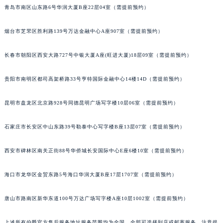
青岛市南区山东路6号华润大厦B座22层04室（需提前预约）
安徽省滁州市琅琊区南谯北路伯爵售后服务中心（需提前预约）
安徽省阜阳市颍州区颍州北路伯爵售后服务中心（需提前预约）
烟台市芝罘区胜利路139号万达金融中心A座907室（需提前预约）
安徽省淮北市相山区淮海路伯爵售后服务中心（需提前预约）
安徽省淮南市田家庵区国庆中路伯爵售后服务中心（需提前预约）
长春市朝阳区西安大路727号中银大厦A座(旺进大厦)18层09室（需提前预约）
安徽省黄山市屯溪区黄山西路伯爵售后服务中心（需提前预约）
贵阳市南明区都司高架桥路33号亨特国际金融中心14楼14D（需提前预约）
安徽省六安市金安区解放中路伯爵售后服务中心（需提前预约）
安徽省马鞍山市雨山区湖南西路伯爵售后服务中心（需提前预约）
昆明市盘龙区北京路928号同德昆明广场写字楼10层06室（需提前预约）
安徽省宿州市埇桥区人民中路伯爵售后服务中心（需提前预约）
安徽省铜陵市铜官区石城大道伯爵售后服务中心（需提前预约）
石家庄市长安区中山东路39号勒泰中心写字楼B座13层07室（需提前预约）
安徽省芜湖市镜湖区中山路步行街伯爵售后服务中心（需提前预约）
安徽省宣城市宣州区叠嶂西路伯爵售后服务中心（需提前预约）
西安市碑林区南关正街88号华侨城长安国际中心E座6楼10室（需提前预约）
福建省龙岩市新罗区九一南路伯爵售后服务中心（需提前预约）
海口市龙华区金贸东路5号海口华润大厦B座17层1707室（需提前预约）
福建省南平市建阳区人民西路伯爵售后服务中心（需提前预约）
福建省宁德市蕉城区天湖东路伯爵售后服务中心（需提前预约）
唐山市路南区新华东道100号万达广场写字楼A座10层1002室（需提前预约）
福建省莆田市城厢区霞林街道荔华东大道伯爵售后服务中心（需提前预约）
福建省三明市三元区东乾二路伯爵售后服务中心（需提前预约）
上述所有伯爵官方售后服务地址服务范围均为全国，全部可选择到店或邮寄服务，注意提