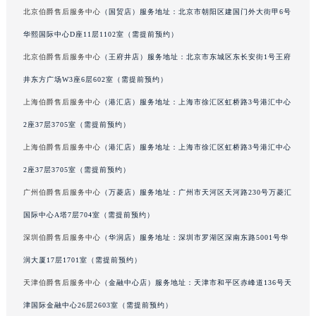
北京伯爵售后服务中心
（国贸店）服务地址：北京市朝阳区建国门外大街甲6号
广西壮族自治区来宾市兴宾区桂中大道伯爵售后服务中心（需提前预约）
广西壮族自治区柳州市城中区中山中路伯爵售后服务中心（需提前预约）
华熙国际中心D座11层1102室（需提前预约）
广西壮族自治区钦州市钦南区金海湾东大街伯爵售后服务中心（需提前预约）
北京伯爵售后服务中心
（王府井店）服务地址：北京市东城区东长安街1号王府
广西壮族自治区梧州市万秀区龙湖镇高旺路伯爵售后服务中心（需提前预约）
井东方广场W3座6层602室（需提前预约）
广西壮族自治区玉林市玉州区金玉路伯爵售后服务中心（需提前预约）
上海伯爵售后服务中心
（港汇店）服务地址：上海市徐汇区虹桥路3号港汇中心
海南省儋州市儋州市那大镇兰洋北路伯爵售后服务中心（需提前预约）
2座37层3705室（需提前预约）
海南省东方市八所镇解放西路伯爵售后服务中心（需提前预约）
上海伯爵售后服务中心
（港汇店）服务地址：上海市徐汇区虹桥路3号港汇中心
海南省琼海市嘉积镇东风路伯爵售后服务中心（需提前预约）
2座37层3705室（需提前预约）
海南省三沙市西沙区西沙群岛永兴岛北京路伯爵售后服务中心（需提前预约）
海南省三亚市吉阳区迎宾路伯爵售后服务中心（需提前预约）
广州伯爵售后服务中心
（万菱店）服务地址：广州市天河区天河路230号万菱汇
海南省万宁市万城镇解放路伯爵售后服务中心（需提前预约）
国际中心A塔7层704室（需提前预约）
海南省文昌市文城镇教育东路伯爵售后服务中心（需提前预约）
深圳伯爵售后服务中心
（华润店）服务地址：深圳市罗湖区深南东路5001号华
海南省五指山市通什镇三月三大道伯爵售后服务中心（需提前预约）
润大厦17层1701室（需提前预约）
香港特别行政区尖沙咀区油尖旺区广东道伯爵售后服务中心（需提前预约）
天津伯爵售后服务中心
（金融中心店）服务地址：天津市和平区赤峰道136号天
香港特别行政区金钟区中西区金钟道伯爵售后服务中心（需提前预约）
津国际金融中心26层2603室（需提前预约）
香港特别行政区九龙区油尖旺区弥敦道伯爵售后服务中心（需提前预约）