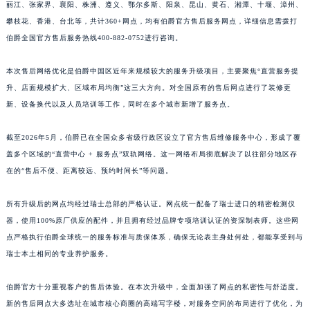
丽江、张家界、襄阳、株洲、遵义、鄂尔多斯、阳泉、昆山、黄石、湘潭、十堰、漳州、
江西省南昌市红谷滩新区红谷中大道998号绿地双子塔（中央广场）A1座办公楼14层1407室伯爵售后服务中心（需提前预约）
攀枝花、香港、台北等，共计360+网点，均有伯爵官方售后服务网点，详细信息需拨打
江西省萍乡市安源区萍安北大道与康庄路交叉口伯爵售后服务中心（需提前预约）
伯爵全国官方售后服务热线400-882-0752进行咨询。
江西省上饶市信州区滨江西路伯爵售后服务中心（需提前预约）
本次售后网络优化是伯爵中国区近年来规模较大的服务升级项目，主要聚焦“直营服务提
江西省新余市渝水区北湖西路伯爵售后服务中心（需提前预约）
升、店面规模扩大、区域布局均衡”这三大方向。对全国原有的售后网点进行了装修更
江西省宜春市袁州区中山中路伯爵售后服务中心（需提前预约）
新、设备换代以及人员培训等工作，同时在多个城市新增了服务点。
江西省鹰潭市月湖区胜利东路伯爵售后服务中心（需提前预约）
山东省德州市德城区东风中路伯爵售后服务中心（需提前预约）
截至2026年5月，伯爵已在全国众多省级行政区设立了官方售后维修服务中心，形成了覆
山东省东营市东营区济南路伯爵售后服务中心（需提前预约）
盖多个区域的“直营中心 + 服务点”双轨网络。这一网络布局彻底解决了以往部分地区存
山东省济南市历下区经十路11111号华润中心写字楼（万象城）15层1508室伯爵售后服务中心（需提前预约）
在的“售后不便、距离较远、预约时间长”等问题。
山东省济宁市任城区太白楼路伯爵售后服务中心（需提前预约）
所有升级后的网点均经过瑞士总部的严格认证。网点统一配备了瑞士进口的精密检测仪
山东省莱芜市文化南路8号银座商城名表维修一楼名表维修伯爵售后服务中心（需提前预约）
器，使用100%原厂供应的配件，并且拥有经过品牌专项培训认证的资深制表师。这些网
山东省临沂市兰山区解放路伯爵售后服务中心（需提前预约）
点严格执行伯爵全球统一的服务标准与质保体系，确保无论表主身处何处，都能享受到与
山东省日照市东港区烟台路伯爵售后服务中心（需提前预约）
瑞士本土相同的专业养护服务。
山东省泰安市泰山区财源街道泰山大街伯爵售后服务中心（需提前预约）
预约入口
关闭
山东省威海市环翠区新威海路89号振华商厦一楼名表维修伯爵售后服务中心（需提前预约）
伯爵官方十分重视客户的售后体验。在本次升级中，全面加强了网点的私密性与舒适度。
新的售后网点大多选址在城市核心商圈的高端写字楼，对服务空间的布局进行了优化，为
山东省潍坊市奎文区东风东街伯爵售后服务中心（需提前预约）