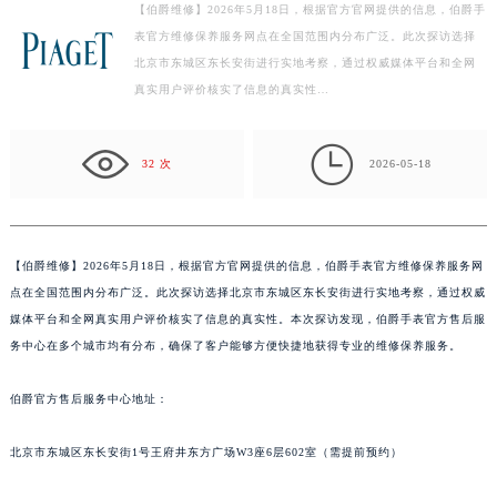
【伯爵维修】2026年5月18日，根据官方官网提供的信息，伯爵手
盐城市盐都区世纪大道5号盐城金融城写字楼1号楼16层1604室（需提前预约）
表官方维修保养服务网点在全国范围内分布广泛。此次探访选择
泰州市海陵区永定东路399号置地商务中心东塔写字楼（华润万象城）17层1706室（需提前预约）
北京市东城区东长安街进行实地考察，通过权威媒体平台和全网
宁波市江北区大闸南路500号来福士广场办公楼20层2009室（需提前预约）
真实用户评价核实了信息的真实性…
杭州市上城区钱江路1366号华润大厦写字楼A座5层503-5室（需提前预约）
金华市金东区东市南街777号金华万达广场写字楼4号楼22层2209室（需提前预约）

32 次
2026-05-18
绍兴市越城区胜利东路379号世茂天际中心写字楼8层805室（需提前预约）
嘉兴市南湖区广益路705号嘉兴世界贸易中心写字楼A座13层1304室（需提前预约）
南昌市红谷滩新区红谷中大道998号绿地双子塔（中央广场）A1座办公楼14层07室（需提前预约）
【
伯爵维修】2026年5月18日，根据官方官网提供的信息，伯爵手表官方维修保养服务网
济南市历下区经十路11111号华润中心写字楼（万象城）15层1508室（需提前预约）
点在全国范围内分布广泛。此次探访选择北京市东城区东长安街进行实地考察，通过权威
广州市天河区天河路230号万菱汇国际中心写字楼A塔7层704室（需提前预约）
媒体平台和全网真实用户评价核实了信息的真实性。本次探访发现，伯爵手表官方售后服
广州市越秀区环市东路371-375号世界贸易中心大厦南塔写字楼15层07室（需提前预约）
务中心在多个城市均有分布，确保了客户能够方便快捷地获得专业的维修保养服务。
深圳市罗湖区深南东路5001号华润大厦写字楼17层1701室（需提前预约）
惠州市惠城区江北文昌一路7号华贸大厦写字楼1座30层05室（需提前预约）
伯爵官方售后服务中心地址：
厦门市思明区湖滨东路95号华润大厦写字楼B座11层1104室（需提前预约）
北京市东城区东长安街1号王府井东方广场W3座6层602室（需提前预约）
福州市鼓楼区五四路128-1号恒力城写字楼15层03室（需提前预约）
成都市锦江区人民东路6号SAC东原中心写字楼24层2406B室（需提前预约）