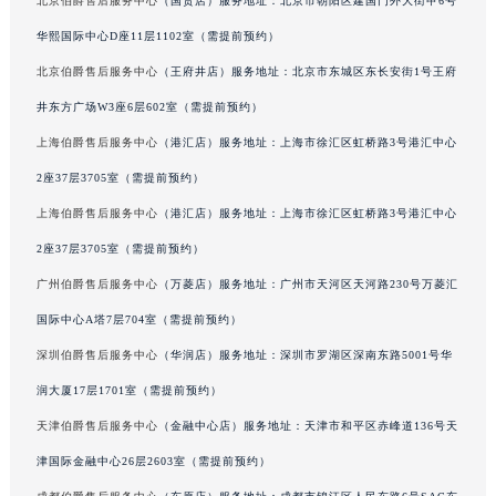
北京伯爵售后服务中心
（国贸店）服务地址：北京市朝阳区建国门外大街甲6号
澳门特别行政区花王堂区大三巴商圈伯爵售后服务中心（需提前预约）
华熙国际中心D座11层1102室（需提前预约）
澳门特别行政区嘉模堂区官也街伯爵售后服务中心（需提前预约）
北京伯爵售后服务中心
（王府井店）服务地址：北京市东城区东长安街1号王府
澳门省路氹城市金光大道伯爵售后服务中心（需提前预约）
井东方广场W3座6层602室（需提前预约）
澳门特别行政区望德堂区塔石广场伯爵售后服务中心（需提前预约）
上海伯爵售后服务中心
（港汇店）服务地址：上海市徐汇区虹桥路3号港汇中心
福建省福州市鼓楼区五四路128-1号恒力城写字楼15层03室伯爵售后服务中心（需提前预约）
福建省厦门市思明区湖滨东路95号万象城华润大厦B座11层1104室伯爵售后服务中心（需提前预约）
2座37层3705室（需提前预约）
广东省潮州市潮安区新风路与潮汕路交汇处伯爵售后服务中心（需提前预约）
上海伯爵售后服务中心
（港汇店）服务地址：上海市徐汇区虹桥路3号港汇中心
广东省广州市天河区天河路230号万菱汇国际中心A塔7层704室伯爵售后服务中心（需提前预约）
2座37层3705室（需提前预约）
广东省广州市越秀区环市东路371-375号世界贸易中心大厦南塔15层1507室伯爵售后服务中心（需提前预约）
广州伯爵售后服务中心
（万菱店）服务地址：广州市天河区天河路230号万菱汇
广东省河源市源城区越王大道伯爵售后服务中心（需提前预约）
国际中心A塔7层704室（需提前预约）
广东省惠州市惠城区江北文昌一路7号华贸大厦1座30层3005室伯爵售后服务中心（需提前预约）
深圳伯爵售后服务中心
（华润店）服务地址：深圳市罗湖区深南东路5001号华
广东省江门市蓬江区广场西路伯爵售后服务中心（需提前预约）
润大厦17层1701室（需提前预约）
广东省揭阳市榕城进贤门步行街伯爵售后服务中心（需提前预约）
广东省茂名市电白区水东街道迎宾大道伯爵售后服务中心（需提前预约）
天津伯爵售后服务中心
（金融中心店）服务地址：天津市和平区赤峰道136号天
广东省梅州市梅江区金燕大道伯爵售后服务中心（需提前预约）
津国际金融中心26层2603室（需提前预约）
广东省清远市清城区湖西路伯爵售后服务中心（需提前预约）