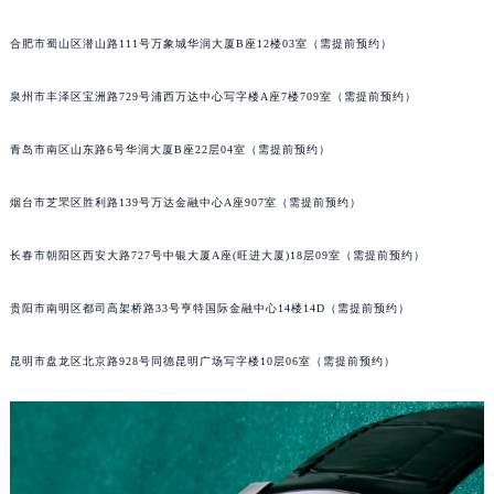
辽宁省沈阳市沈河区中街路137号亨得利名表维修授权店1楼伯爵售后服务中心（需提前预约）
合肥市蜀山区潜山路111号万象城华润大厦B座12楼03室（需提前预约）
辽宁省沈阳市沈河区中街路83号亨得利名表维修授权店1楼伯爵售后服务中心（需提前预约）
北京市朝阳区建国门外大街甲6号华熙国际中心D座11层1102室伯爵售后服务中心（北京总部）（需提前预约）
泉州市丰泽区宝洲路729号浦西万达中心写字楼A座7楼709室（需提前预约）
北京市东城区东长安街1号王府井东方广场W3座6层602室伯爵售后服务中心（需提前预约）
河北省保定市竞秀区朝阳北大街北国先天下伯爵售后服务中心（需提前预约）
青岛市南区山东路6号华润大厦B座22层04室（需提前预约）
内蒙古自治区阿拉善盟市左旗土尔扈特大街伯爵售后服务中心（需提前预约）
烟台市芝罘区胜利路139号万达金融中心A座907室（需提前预约）
内蒙古自治区巴彦淖尔市临河区新华街伯爵售后服务中心（需提前预约）
内蒙古自治区包头市青山区幸福路甲3号王府井百货名表维修伯爵售后服务中心（需提前预约）
长春市朝阳区西安大路727号中银大厦A座(旺进大厦)18层09室（需提前预约）
内蒙古自治区赤峰市红山区哈达街伯爵售后服务中心（需提前预约）
内蒙古自治区鄂尔多斯市东胜区伊金霍洛街伯爵售后服务中心（需提前预约）
贵阳市南明区都司高架桥路33号亨特国际金融中心14楼14D（需提前预约）
内蒙古自治区呼伦贝尔市海拉尔区中央街伯爵售后服务中心（需提前预约）
内蒙古自治区通辽市科尔沁区明仁大街伯爵售后服务中心（需提前预约）
昆明市盘龙区北京路928号同德昆明广场写字楼10层06室（需提前预约）
内蒙古自治区乌海市海勃湾区人民南路伯爵售后服务中心（需提前预约）
内蒙古自治区乌兰察布市集宁区恩和大街伯爵售后服务中心（需提前预约）
内蒙古自治区锡林郭勒盟市锡林浩特市光明街与额尔敦路交叉口伯爵售后服务中心（需提前预约）
内蒙古自治区兴安盟市乌兰浩特市兴安大街伯爵售后服务中心（需提前预约）