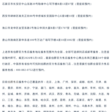
石家庄市长安区中山东路39号勒泰中心写字楼B座13层07室（需提前预约）
安徽省滁州市琅琊区南谯北路伯爵售后服务中心（需提前预约）
安徽省阜阳市颍州区颍州北路伯爵售后服务中心（需提前预约）
西安市碑林区南关正街88号华侨城长安国际中心E座6楼10室（需提前预约）
安徽省淮北市相山区淮海路伯爵售后服务中心（需提前预约）
安徽省淮南市田家庵区国庆中路伯爵售后服务中心（需提前预约）
海口市龙华区金贸东路5号海口华润大厦B座17层1707室（需提前预约）
安徽省黄山市屯溪区黄山西路伯爵售后服务中心（需提前预约）
安徽省六安市金安区解放中路伯爵售后服务中心（需提前预约）
唐山市路南区新华东道100号万达广场写字楼A座10层1002室（需提前预约）
安徽省马鞍山市雨山区湖南西路伯爵售后服务中心（需提前预约）
上述所有伯爵官方售后服务地址服务范围均为全国，全部可选择到店或邮寄服务，注意提
安徽省宿州市埇桥区人民中路伯爵售后服务中心（需提前预约）
前预约即可。截至2026年5月18日，最新伯爵官方售后服务中心网点布局已覆盖34个省级
安徽省铜陵市铜官区石城大道伯爵售后服务中心（需提前预约）
行政区，中国所有省份均可找到伯爵的官方售后服务门店，注意需拨打伯爵全国官方售后
安徽省芜湖市镜湖区中山路步行街伯爵售后服务中心（需提前预约）
服务热线：400-882-0752进行预约。
安徽省宣城市宣州区叠嶂西路伯爵售后服务中心（需提前预约）
福建省龙岩市新罗区九一南路伯爵售后服务中心（需提前预约）
目前
伯爵售后
服务中心已覆盖的市：北京、上海、广州、深圳、成都、杭州、天津、南
京、重庆、郑州、长沙、宁波、厦门、福州、南昌、金华、嘉兴、扬州、常州、绍兴、徐
福建省南平市建阳区人民西路伯爵售后服务中心（需提前预约）
州、盐城、泰州、济南、惠州、苏州、武汉、西安、青岛、无锡、温州、沈阳、大连、海
福建省宁德市蕉城区天湖东路伯爵售后服务中心（需提前预约）
口、三亚、佛山、东莞、珠海、哈尔滨、合肥、昆明、太原、石家庄、南宁、南通、长
福建省莆田市城厢区霞林街道荔华东大道伯爵售后服务中心（需提前预约）
春、烟台、唐山、廊坊、保定、贵阳、泉州、台州、湖州、中山、乌鲁木齐、洛阳、邯
福建省三明市三元区东乾二路伯爵售后服务中心（需提前预约）
郸、秦皇岛、澳门、西宁、潍坊、呼和浩特、沧州、鞍山、赣州、临沂、岳阳、平顶山、