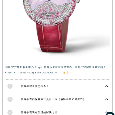
河南省郑州市二七区民主路10号华润大厦29层2905室伯爵售后服务中心（需提前预约）
河南省周口市川汇区七一路伯爵售后服务中心（需提前预约）
河南省驻马店市驿城区乐山大道与置地大道交叉口伯爵售后服务中心（需提前预约）
湖北省鄂州市鄂城区文星大道伯爵售后服务中心（需提前预约）
湖北省黄冈市黄州区赤壁大道伯爵售后服务中心（需提前预约）
湖北省黄石市黄石港区武汉路伯爵售后服务中心（需提前预约）
湖北省荆门市东宝中天街步行街伯爵售后服务中心（需提前预约）
湖北省荆州市荆州区荆中路伯爵售后服务中心（需提前预约）
湖北省十堰市茅箭区人民北路伯爵售后服务中心（需提前预约）
伯爵 官方售后服务中心 Piaget 伯爵从来没有改变世界，而是把它留给佩戴它的人。
湖北省随州市曾都区青年路伯爵售后服务中心（需提前预约）
Piaget will never change the world.we le......
详情 >
湖北省咸宁市咸安区长安大道伯爵售后服务中心（需提前预约）
湖北省襄阳市樊城区长虹路与人民路交叉口伯爵售后服务中心（需提前预约）
2
伯爵出现走停怎么办？
湖北省孝感市孝南区复兴大道伯爵售后服务中心（需提前预约）
湖北省宜昌市西陵区夷陵大道与港窑路伯爵售后服务中心（需提前预约）
3
伯爵手表的保养方法是什么呢（伯爵手表如何保养）
湖南省常德市武陵区人民路伯爵售后服务中心（需提前预约）
4
伯爵手表表冠失灵的解决之法
湖南省郴州市北湖区国庆北路伯爵售后服务中心（需提前预约）