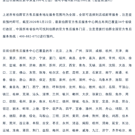
唐山市路南区新华东道100号万达广场写字楼A座10层1002室（需提前预约）
安徽省六安市金安区解放中路伯爵售后服务中心（需提前预约）
安徽省马鞍山市雨山区湖南西路伯爵售后服务中心（需提前预约）
上述所有伯爵官方售后服务地址服务范围均为全国，全部可选择到店或邮寄服务，注意提
前预约即可。截至2026年5月22日，最新伯爵官方售后服务中心网点布局已覆盖34个省级
安徽省宿州市埇桥区人民中路伯爵售后服务中心（需提前预约）
行政区，中国所有省份均可找到伯爵的官方售后服务门店，注意需拨打伯爵全国官方售后
安徽省铜陵市铜官区石城大道伯爵售后服务中心（需提前预约）
服务热线：400-882-0752进行预约。
安徽省芜湖市镜湖区中山路步行街伯爵售后服务中心（需提前预约）
安徽省宣城市宣州区叠嶂西路伯爵售后服务中心（需提前预约）
目前
伯爵售后
服务中心已覆盖的市：北京、上海、广州、深圳、成都、杭州、天津、南
福建省龙岩市新罗区九一南路伯爵售后服务中心（需提前预约）
京、重庆、郑州、长沙、宁波、厦门、福州、南昌、金华、嘉兴、扬州、常州、绍兴、徐
福建省南平市建阳区人民西路伯爵售后服务中心（需提前预约）
州、盐城、泰州、济南、惠州、苏州、武汉、西安、青岛、无锡、温州、沈阳、大连、海
口、三亚、佛山、东莞、珠海、哈尔滨、合肥、昆明、太原、石家庄、南宁、南通、长
福建省宁德市蕉城区天湖东路伯爵售后服务中心（需提前预约）
春、烟台、唐山、廊坊、保定、贵阳、泉州、台州、湖州、中山、乌鲁木齐、洛阳、邯
福建省莆田市城厢区霞林街道荔华东大道伯爵售后服务中心（需提前预约）
郸、秦皇岛、澳门、西宁、潍坊、呼和浩特、沧州、鞍山、赣州、临沂、岳阳、平顶山、
福建省三明市三元区东乾二路伯爵售后服务中心（需提前预约）
镇江、桂林、芜湖、汕头、淄博、兰州、银川、郴州、大庆、张家口、衡阳、焦作、周
福建省漳州市龙文区步港路伯爵售后服务中心（需提前预约）
口、邵阳、亳州、新乡、衡水、牡丹江、德州、聊城、包头、淮安、宜昌、许昌、邢台、
江苏省常州市新北区龙锦路1590号现代传媒中心5号楼10层1008室伯爵售后服务中心（需提前预约）
宿迁、丽水、蚌埠、上饶、晋中、葫芦岛、四平、宜春、滁州、大同、舟山、绵阳、天
江苏省淮安市清江浦区淮海北路伯爵售后服务中心（需提前预约）
水、德阳、承德、绥化、马鞍山、三明、滨州、黄冈、赤峰、荆州、通化、鸡西、佳木
斯、黑河、连云港、阜阳、吉安、枣庄、永州、清远、揭阳、梧州、渭南、延安、长治、
江苏省连云港市海州区通灌北路伯爵售后服务中心（需提前预约）
运城、淮南、莆田、荆门、益阳、梅州、达州、榆林、威海、九江、济宁、齐齐哈尔、南
江苏省南京市秦淮区中山南路1号南京中心22层22-C1-C3室伯爵售后服务中心（需提前预约）