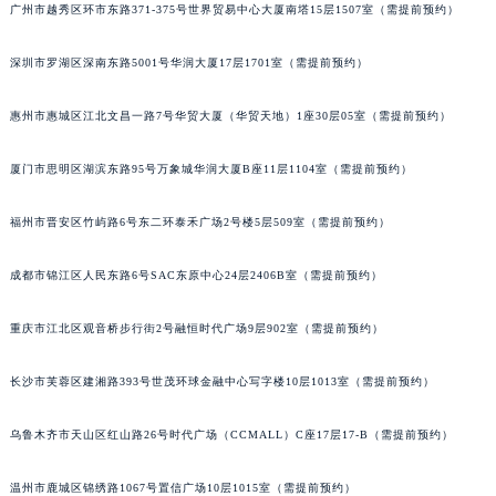
广州市越秀区环市东路371-375号世界贸易中心大厦南塔15层1507室（需提前预约）
黑龙江省牡丹江市东安区太平路伯爵售后服务中心（需提前预约）
黑龙江省七台河市桃山区大同街伯爵售后服务中心（需提前预约）
深圳市罗湖区深南东路5001号华润大厦17层1701室（需提前预约）
黑龙江省齐齐哈尔市龙沙区龙华路伯爵售后服务中心（需提前预约）
黑龙江省双鸭山市尖山区新兴大街伯爵售后服务中心（需提前预约）
惠州市惠城区江北文昌一路7号华贸大厦（华贸天地）1座30层05室（需提前预约）
黑龙江省绥化市北林区新华街与康庄路交叉口伯爵售后服务中心（需提前预约）
厦门市思明区湖滨东路95号万象城华润大厦B座11层1104室（需提前预约）
黑龙江省伊春市伊美区通河路伯爵售后服务中心（需提前预约）
吉林省白城市洮北区明仁南街伯爵售后服务中心（需提前预约）
福州市晋安区竹屿路6号东二环泰禾广场2号楼5层509室（需提前预约）
吉林省白山市浑江区浑江大街伯爵售后服务中心（需提前预约）
吉林省吉林市船营区河南街伯爵售后服务中心（需提前预约）
成都市锦江区人民东路6号SAC东原中心24层2406B室（需提前预约）
吉林省辽源市龙山区人民大街伯爵售后服务中心（需提前预约）
重庆市江北区观音桥步行街2号融恒时代广场9层902室（需提前预约）
吉林省梅河口市新华街道梅河大街伯爵售后服务中心（需提前预约）
吉林省四平市铁东区紫气大路与南九经街交汇处伯爵售后服务中心（需提前预约）
长沙市芙蓉区建湘路393号世茂环球金融中心写字楼10层1013室（需提前预约）
吉林省松原市宁江区五环大街伯爵售后服务中心（需提前预约）
吉林省通化市东昌区环通乡江南大街伯爵售后服务中心（需提前预约）
乌鲁木齐市天山区红山路26号时代广场（CCMALL）C座17层17-B（需提前预约）
吉林省延边市延吉市解放路伯爵售后服务中心（需提前预约）
辽宁省鞍山市铁东区站前街伯爵售后服务中心（需提前预约）
温州市鹿城区锦绣路1067号置信广场10层1015室（需提前预约）