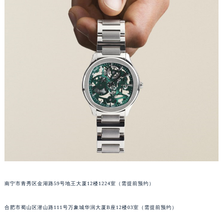
内蒙古自治区阿拉善盟市左旗土尔扈特大街伯爵售后服务中心（需提前预约）
内蒙古自治区巴彦淖尔市临河区新华街伯爵售后服务中心（需提前预约）
内蒙古自治区包头市青山区幸福路甲3号王府井百货名表维修伯爵售后服务中心（需提前预约）
内蒙古自治区赤峰市红山区哈达街伯爵售后服务中心（需提前预约）
内蒙古自治区鄂尔多斯市东胜区伊金霍洛街伯爵售后服务中心（需提前预约）
内蒙古自治区呼伦贝尔市海拉尔区中央街伯爵售后服务中心（需提前预约）
内蒙古自治区通辽市科尔沁区明仁大街伯爵售后服务中心（需提前预约）
内蒙古自治区乌海市海勃湾区人民南路伯爵售后服务中心（需提前预约）
内蒙古自治区乌兰察布市集宁区恩和大街伯爵售后服务中心（需提前预约）
内蒙古自治区锡林郭勒盟市锡林浩特市光明街与额尔敦路交叉口伯爵售后服务中心（需提前预约）
内蒙古自治区兴安盟市乌兰浩特市兴安大街伯爵售后服务中心（需提前预约）
山西省大同市平城区迎宾街伯爵售后服务中心（需提前预约）
山西省晋城市城区黄华街伯爵售后服务中心（需提前预约）
南宁市青秀区金湖路59号地王大厦12楼1224室（需提前预约）
山西省晋中市榆次区顺城街伯爵售后服务中心（需提前预约）
山西省临汾市尧都区解放路伯爵售后服务中心（需提前预约）
合肥市蜀山区潜山路111号万象城华润大厦B座12楼03室（需提前预约）
山西省吕梁市离石区永宁中路与建设街交叉口伯爵售后服务中心（需提前预约）