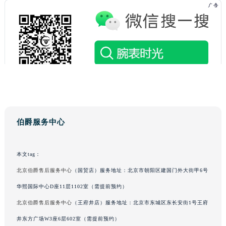
浙江省湖州市吴兴区劳动路伯爵售后服务中心（需提前预约）
浙江省嘉兴市南湖区广益路705号嘉兴世界贸易中心A座13层1304室伯爵售后服务中心（需提前预约）
浙江省金华市金东区东市南街777号金华万达广场4号楼22楼2209室伯爵售后服务中心（需提前预约）
浙江省丽水市莲都区解放街伯爵售后服务中心（需提前预约）
浙江省宁波市江北区大闸南路500号来福士广场办公楼20层2009室伯爵售后服务中心（需提前预约）
浙江省衢州市柯城区上街伯爵售后服务中心（需提前预约）
浙江省绍兴市越城区胜利东路379号世茂天际中心写字楼8层805室伯爵售后服务中心（需提前预约）
浙江省舟山市定海区解放东路伯爵售后服务中心（需提前预约）
伯爵服务中心
澳门特别行政区大堂区议事亭前地（新马路）伯爵售后服务中心（需提前预约）
澳门特别行政区风顺堂区南湾大马路伯爵售后服务中心（需提前预约）
澳门特别行政区花地玛堂区关闸广场伯爵售后服务中心（需提前预约）
本文tag：
澳门特别行政区花王堂区大三巴商圈伯爵售后服务中心（需提前预约）
北京伯爵售后服务中心
（国贸店）服务地址：北京市朝阳区建国门外大街甲6号
澳门特别行政区嘉模堂区官也街伯爵售后服务中心（需提前预约）
华熙国际中心D座11层1102室（需提前预约）
澳门省路氹城市金光大道伯爵售后服务中心（需提前预约）
北京伯爵售后服务中心
（王府井店）服务地址：北京市东城区东长安街1号王府
澳门特别行政区望德堂区塔石广场伯爵售后服务中心（需提前预约）
井东方广场W3座6层602室（需提前预约）
福建省福州市鼓楼区五四路128-1号恒力城写字楼15层03室伯爵售后服务中心（需提前预约）