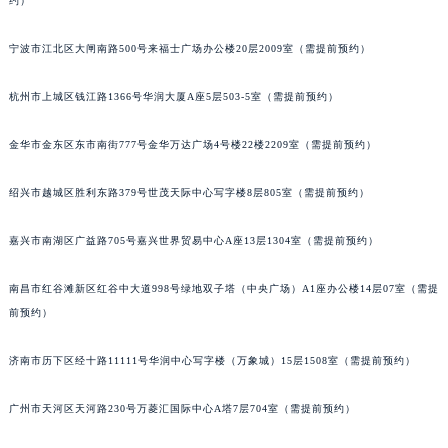
约）
长春市朝阳区西安大路727号中银大厦A座(旺进大厦)18层09室（需提前预约）
贵阳市南明区都司高架桥路33号亨特国际金融中心14楼14D（需提前预约）
宁波市江北区大闸南路500号来福士广场办公楼20层2009室（需提前预约）
昆明市盘龙区北京路928号同德昆明广场写字楼10层06室（需提前预约）
杭州市上城区钱江路1366号华润大厦A座5层503-5室（需提前预约）
石家庄市长安区中山东路39号勒泰中心写字楼B座13层07室（需提前预约）
西安市碑林区南关正街88号华侨城长安国际中心E座6楼10室（需提前预约）
金华市金东区东市南街777号金华万达广场4号楼22楼2209室（需提前预约）
海口市龙华区金贸东路5号海口华润大厦B座17层1707室（需提前预约）
唐山市路南区新华东道100号万达广场写字楼A座10层1002室（需提前预约）
绍兴市越城区胜利东路379号世茂天际中心写字楼8层805室（需提前预约）
台州市椒江区东海大道1800号腾达中心东1幢20楼2002室（需提前预约）
嘉兴市南湖区广益路705号嘉兴世界贸易中心A座13层1304室（需提前预约）
内蒙古自治区呼和浩特市玉泉区大学西街70号华润万象城写字楼（鄂尔多斯大厦）23层2326室（需提前预约）
甘肃省兰州市七里河区西津西路16号兰州中心写字楼21层2102室（需提前预约）
南昌市红谷滩新区红谷中大道998号绿地双子塔（中央广场）A1座办公楼14层07室（需提
重庆市解放碑渝中区民权路28号英利国际金融中心写字楼20层01室（需提前预约）
前预约）
黑龙江省大庆市萨尔图区会战大街伯爵售后服务中心（需提前预约）
黑龙江省鹤岗市向阳区红军路伯爵售后服务中心（需提前预约）
济南市历下区经十路11111号华润中心写字楼（万象城）15层1508室（需提前预约）
黑龙江省黑河市爱辉区中央街伯爵售后服务中心（需提前预约）
广州市天河区天河路230号万菱汇国际中心A塔7层704室（需提前预约）
黑龙江省鸡西市鸡冠区红军路伯爵售后服务中心（需提前预约）
黑龙江省佳木斯市向阳区长安路伯爵售后服务中心（需提前预约）