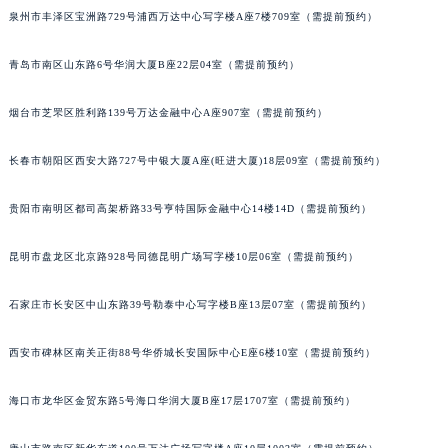
泉州市丰泽区宝洲路729号浦西万达中心写字楼A座7楼709室（需提前预约）
山西省朔州市朔城区怡西路与鄯阳西街交汇处伯爵售后服务中心（需提前预约）
山西省忻州市忻府区和平东街与七一南路交叉口伯爵售后服务中心（需提前预约）
青岛市南区山东路6号华润大厦B座22层04室（需提前预约）
山西省阳泉市郊区平阳东街与新城大道交叉口伯爵售后服务中心（需提前预约）
山西省运城市盐湖区河东街伯爵售后服务中心（需提前预约）
烟台市芝罘区胜利路139号万达金融中心A座907室（需提前预约）
山西省长治市潞州区英雄中路伯爵售后服务中心（需提前预约）
山西省太原市迎泽区迎泽街道解放路15号亨得利名表维修授权店3楼伯爵售后服务中心（需提前预约）
长春市朝阳区西安大路727号中银大厦A座(旺进大厦)18层09室（需提前预约）
天津市和平区赤峰道136号天津国际金融中心26层2603室伯爵售后服务中心（需提前预约）
贵阳市南明区都司高架桥路33号亨特国际金融中心14楼14D（需提前预约）
安徽省安庆市迎江区人民路伯爵售后服务中心（需提前预约）
安徽省蚌埠市蚌山区淮河路伯爵售后服务中心（需提前预约）
昆明市盘龙区北京路928号同德昆明广场写字楼10层06室（需提前预约）
安徽省亳州市谯城区魏武大道伯爵售后服务中心（需提前预约）
安徽省池州市贵池区长江路伯爵售后服务中心（需提前预约）
石家庄市长安区中山东路39号勒泰中心写字楼B座13层07室（需提前预约）
安徽省滁州市琅琊区南谯北路伯爵售后服务中心（需提前预约）
西安市碑林区南关正街88号华侨城长安国际中心E座6楼10室（需提前预约）
安徽省阜阳市颍州区颍州北路伯爵售后服务中心（需提前预约）
安徽省淮北市相山区淮海路伯爵售后服务中心（需提前预约）
海口市龙华区金贸东路5号海口华润大厦B座17层1707室（需提前预约）
安徽省淮南市田家庵区国庆中路伯爵售后服务中心（需提前预约）
安徽省黄山市屯溪区黄山西路伯爵售后服务中心（需提前预约）