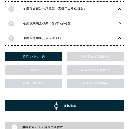
湖南省益阳市赫山区桃花仑路伯爵售后服务中心（需提前预约）
7
伯爵停走解决技巧推荐（高级手表维修指南）
湖南省永州市冷水滩区永州大道与中兴路交叉口伯爵售后服务中心（需提前预约）
湖南省岳阳市岳阳楼区东茅岭路伯爵售后服务中心（需提前预约）
8
伯爵腕表表盘倾斜，如何巧妙修复
湖南省张家界市永定区解放路伯爵售后服务中心（需提前预约）
湖南省长沙市芙蓉区建湘路393号世茂环球金融中心写字楼10层1013室伯爵售后服务中心（需提前预约）
9
伯爵维修服务门店电话号码
湖南省株洲市芦淞区建设南路伯爵售后服务中心（需提前预约）
甘肃省白银市白银区北京路伯爵售后服务中心（需提前预约）
伯爵，针扣生锈
伯爵手表表带轴脱落
甘肃省定西市安定区解放路伯爵售后服务中心（需提前预约）
甘肃省敦煌市沙州镇阳关中路伯爵售后服务中心（需提前预约）
伯爵售后
雷达表带卡扣防老化
甘肃省合作市人民街伯爵售后服务中心（需提前预约）
伯爵，时快时慢
伯爵表冠防锈秘籍
甘肃省嘉峪关市雄关区新华中路伯爵售后服务中心（需提前预约）
甘肃省金昌市金川区北京路伯爵售后服务中心（需提前预约）
甘肃省酒泉市肃州区西大街伯爵售后服务中心（需提前预约）
随机推荐
甘肃省临夏市城南街道团结路伯爵售后服务中心（需提前预约）
甘肃省陇南市武都区人民路伯爵售后服务中心（需提前预约）
甘肃省平凉市崆峒区西大街伯爵售后服务中心（需提前预约）
1
伯爵表针不走了解决方法推荐